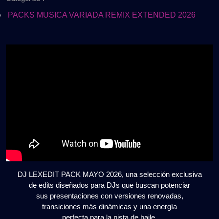
2026
2026
|
PACKS MUSICA VARIADA REMIX EXTENDED 2026
EXCLUSIVE
DJ
EDITS
🎶
GRATIS
DJ LEXEDIT PACK MAYO 2026, una selección exclusiva
de edits diseñados para DJs que buscan potenciar
sus presentaciones con versiones renovadas,
transiciones más dinámicas y una energía
perfecta para la pista de baile.