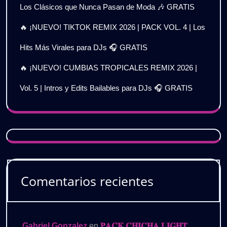
Los Clásicos que Nunca Pasan de Moda 🎶 GRATIS
🔥 ¡NUEVO! TIKTOK REMIX 2026 | PACK VOL. 4 | Los
Hits Más Virales para DJs 🎧 GRATIS
🔥 ¡NUEVO! CUMBIAS TROPICALES REMIX 2026 |
Vol. 5 | Intros y Edits Bailables para DJs 🎧 GRATIS
Comentarios recientes
Gabriel Gonzalez
en
𝐏𝐀𝐂𝐊 𝐂𝐇𝐈𝐂𝐇𝐀 𝐋𝐈𝐆𝐇𝐓