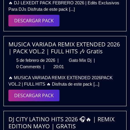
🔥 DJ LEXEDIT PACK FEBRERO 2026 | Edits Exclusivos
de
FEBRERO
Para DJs Disfruta de este pack [...]
2026
2026
|
DESCARGAR
DESCARGAR PACK
Edits
PACK
Exclusivos
Para
DJs
MUSICA VARIADA REMIX EXTENDED 2026
🎧
| PACK VOL.2 | FULL HITS 🎶 Gratis
Gratis
5
MUSICA
5 de febrero de 2026
|
Gato Mix Dj
|
de
VARIADA
0 Comments
|
20:01
febrero
REMIX
🔥 MUSICA VARIADA REMIX EXTENDED 2026PACK
de
EXTENDED
VOL.2 | FULL HITS 🔥 Disfruta de este pack [...]
2026
2026
|
DESCARGAR
DESCARGAR PACK
PACK
PACK
VOL.2
|
FULL
DJ CITY LATINO HITS 2026 🎧🔥 | REMIX
HITS
EDITION MAYO | GRATIS