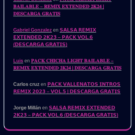
𝐁𝐀𝐈𝐋𝐀𝐁𝐋𝐄 – 𝐑𝐄𝐌𝐈𝐗 𝐄𝐗𝐓𝐄𝐍𝐃𝐄𝐃 𝟐𝐊𝟐𝟒 |
𝐃𝐄𝐒𝐂𝐀𝐑𝐆𝐀 𝐆𝐑𝐀𝐓𝐈𝐒
Gabriel Gonzalez
en
𝗦𝗔𝗟𝗦𝗔 𝗥𝗘𝗠𝗜𝗫
𝗘𝗫𝗧𝗘𝗡𝗗𝗘𝗗 𝟮𝗞𝟮𝟯 – 𝗣𝗔𝗖𝗞 𝗩𝗢𝗟.𝟲
(𝗗𝗘𝗦𝗖𝗔𝗥𝗚𝗔 𝗚𝗥𝗔𝗧𝗜𝗦)
Luis
en
𝐏𝐀𝐂𝐊 𝐂𝐇𝐈𝐂𝐇𝐀 𝐋𝐈𝐆𝐇𝐓 𝐁𝐀𝐈𝐋𝐀𝐁𝐋𝐄 –
𝐑𝐄𝐌𝐈𝐗 𝐄𝐗𝐓𝐄𝐍𝐃𝐄𝐃 𝟐𝐊𝟐𝟒 | 𝐃𝐄𝐒𝐂𝐀𝐑𝐆𝐀 𝐆𝐑𝐀𝐓𝐈𝐒
Carlos cruz
en
𝗣𝗔𝗖𝗞 𝗩𝗔𝗟𝗟𝗘𝗡𝗔𝗧𝗢𝗦 𝗜𝗡𝗧𝗥𝗢𝗦
𝗥𝗘𝗠𝗜𝗫 𝟮𝟬𝟮𝟯 – 𝗩𝗢𝗟.𝟱 | 𝗗𝗘𝗦𝗖𝗔𝗥𝗚𝗔 𝗚𝗥𝗔𝗧𝗜𝗦
Jorge Millán
en
𝗦𝗔𝗟𝗦𝗔 𝗥𝗘𝗠𝗜𝗫 𝗘𝗫𝗧𝗘𝗡𝗗𝗘𝗗
𝟮𝗞𝟮𝟯 – 𝗣𝗔𝗖𝗞 𝗩𝗢𝗟.𝟲 (𝗗𝗘𝗦𝗖𝗔𝗥𝗚𝗔 𝗚𝗥𝗔𝗧𝗜𝗦)