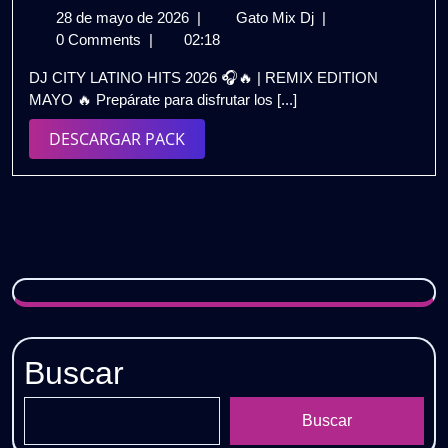
🎶
28
DJ
28 de mayo de 2026
|
Gato Mix Dj
|
Gratis
de
CITY
0 Comments
|
02:18
mayo
LATINO
DJ CITY LATINO HITS 2026 🎧🔥 | REMIX EDITION
de
HITS
MAYO 🔥 Prepárate para disfrutar los [...]
2026
2026
🎧
DESCARGAR
DESCARGAR PACK
🔥
PACK
|
REMIX
EDITION
MAYO
|
GRATIS
Buscar
Buscar