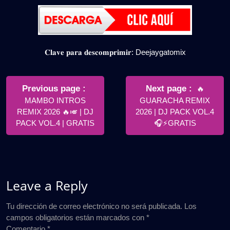
𝐂𝐥𝐚𝐯𝐞 𝐩𝐚𝐫𝐚 𝐝𝐞𝐬𝐜𝐨𝐦𝐩𝐫𝐢𝐦𝐢𝐫: Deejaygatomix
Navegación
de
Older
Newer
Previous page
Next page
🔥
Posts
Posts
MAMBO INTROS
GUARACHA REMIX
entradas
REMIX 2026 🔥🎺 | DJ
2026 | DJ PACK VOL.4
PACK VOL.4 | GRATIS
🎧⚡GRATIS
Leave a Reply
Tu dirección de correo electrónico no será publicada.
Los
campos obligatorios están marcados con
*
Comentario
*