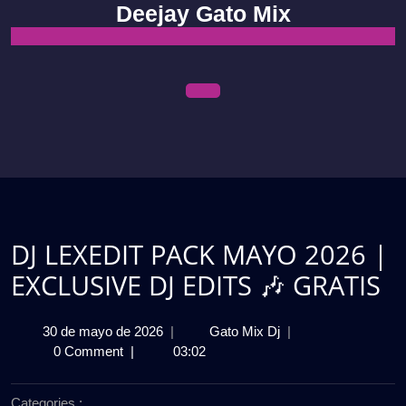
Skip
Deejay Gato Mix
to
content
Open
Menu
DJ LEXEDIT PACK MAYO 2026 |
EXCLUSIVE DJ EDITS 🎶 GRATIS
30
DJ
30 de mayo de 2026
|
Gato Mix Dj
|
de
LEXEDIT
0 Comment
|
03:02
mayo
PACK
de
MAYO
Categories :