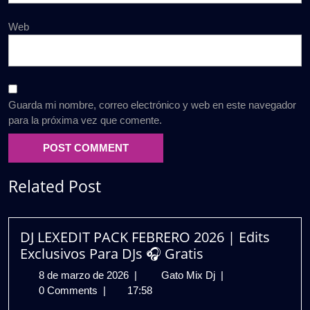
Web
Guarda mi nombre, correo electrónico y web en este navegador
para la próxima vez que comente.
Related Post
DJ LEXEDIT PACK FEBRERO 2026 | Edits
Exclusivos Para DJs 🎧 Gratis
8
DJ
8 de marzo de 2026
|
Gato Mix Dj
|
de
LEXEDIT
0 Comments
|
17:58
marzo
PACK