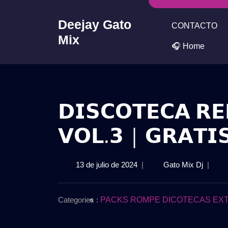
Skip
to
Deejay Gato
CONTACTO
content
Mix
🎧 Home
𝗗𝗜𝗦𝗖𝗢𝗧𝗘𝗖𝗔 𝗥𝗘
𝗩𝗢𝗟.𝟯 | 𝗚𝗥𝗔𝗧𝗜
13
𝗗𝗜𝗦𝗖
13 de julio de 2024
|
Gato Mix Dj
|
de
𝗥𝗘𝗠𝗜
julio
𝗣𝗔𝗖𝗞
de
𝟮𝟬𝟮𝟰
Categories :
PACKS ROMPE DICOTECAS EXT
2024
–
𝗩𝗢𝗟.𝟯