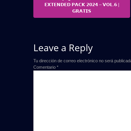
de
Posts
𝗘𝗫𝗧𝗘𝗡𝗗𝗘𝗗 𝗣𝗔𝗖𝗞 𝟮𝟬𝟮𝟰 – 𝗩𝗢𝗟.𝟲 |
entradas
𝗚𝗥𝗔𝗧𝗜𝗦
Leave a Reply
Tu dirección de correo electrónico no será publicad
Comentario
*