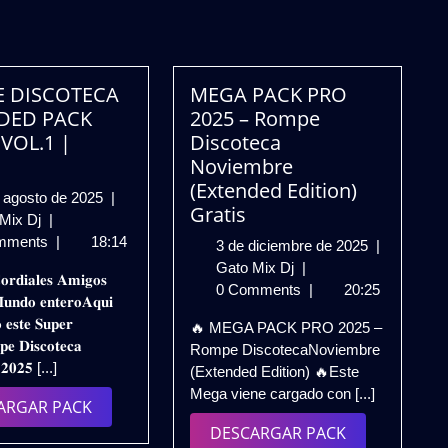
 DISCOTECA
MEGA PACK PRO
DED PACK
2025 – Rompe
 VOL.1 |
Discoteca
Noviembre
(Extended Edition)
27
 agosto de 2025
|
Gratis
ROMPE
de
 Mix Dj
|
DISCOTECA
agosto
mments
|
18:14
3
3 de diciembre de 2025
|
EXTENDED
de
MEGA
de
Gato Mix Dj
|
𝐨𝐫𝐝𝐢𝐚𝐥𝐞𝐬 𝐀𝐦𝐢𝐠𝐨𝐬
PACK
2025
PACK
diciembre
0 Comments
|
20:25
𝐮𝐧𝐝𝐨 𝐞𝐧𝐭𝐞𝐫𝐨𝐀𝐪𝐮𝐢
2K25
PRO
de
 𝐞𝐬𝐭𝐞 𝐒𝐮𝐩𝐞𝐫
🔥 MEGA PACK PRO 2025 –
–
2025
2025
𝐞 𝐃𝐢𝐬𝐜𝐨𝐭𝐞𝐜𝐚
Rompe DiscotecaNoviembre
VOL.1
–
 𝟐𝟎𝟐𝟓 [...]
(Extended Edition) 🔥Este
|
Rompe
Mega viene cargado con [...]
Gratis
Discoteca
DESCARGAR
ARGAR PACK
Noviembre
PACK
DESCARGAR
DESCARGAR PACK
(Extended