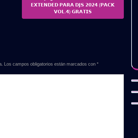
Posts
𝗘𝗫𝗧𝗘𝗡𝗗𝗘𝗗 𝗣𝗔𝗥𝗔 𝗗𝗝𝗦 𝟮𝟬𝟮𝟰 (𝗣𝗔𝗖𝗞
𝗩𝗢𝗟.𝟰) 𝗚𝗥𝗔𝗧𝗜𝗦
a.
Los campos obligatorios están marcados con
*