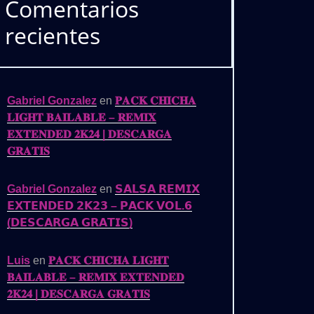
Comentarios
recientes
Gabriel Gonzalez
en
𝐏𝐀𝐂𝐊 𝐂𝐇𝐈𝐂𝐇𝐀
𝐋𝐈𝐆𝐇𝐓 𝐁𝐀𝐈𝐋𝐀𝐁𝐋𝐄 – 𝐑𝐄𝐌𝐈𝐗
𝐄𝐗𝐓𝐄𝐍𝐃𝐄𝐃 𝟐𝐊𝟐𝟒 | 𝐃𝐄𝐒𝐂𝐀𝐑𝐆𝐀
𝐆𝐑𝐀𝐓𝐈𝐒
Gabriel Gonzalez
en
𝗦𝗔𝗟𝗦𝗔 𝗥𝗘𝗠𝗜𝗫
𝗘𝗫𝗧𝗘𝗡𝗗𝗘𝗗 𝟮𝗞𝟮𝟯 – 𝗣𝗔𝗖𝗞 𝗩𝗢𝗟.𝟲
(𝗗𝗘𝗦𝗖𝗔𝗥𝗚𝗔 𝗚𝗥𝗔𝗧𝗜𝗦)
Luis
en
𝐏𝐀𝐂𝐊 𝐂𝐇𝐈𝐂𝐇𝐀 𝐋𝐈𝐆𝐇𝐓
𝐁𝐀𝐈𝐋𝐀𝐁𝐋𝐄 – 𝐑𝐄𝐌𝐈𝐗 𝐄𝐗𝐓𝐄𝐍𝐃𝐄𝐃
𝟐𝐊𝟐𝟒 | 𝐃𝐄𝐒𝐂𝐀𝐑𝐆𝐀 𝐆𝐑𝐀𝐓𝐈𝐒