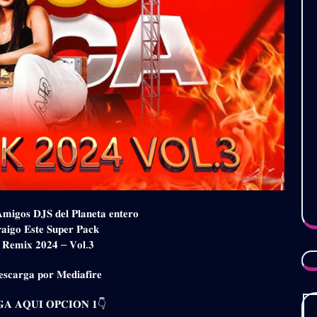
𝐀𝐦𝐢𝐠𝐨𝐬 𝐃𝐉𝐒 𝐝𝐞𝐥 𝐏𝐥𝐚𝐧𝐞𝐭𝐚 𝐞𝐧𝐭𝐞𝐫𝐨
𝐚𝐢𝐠𝐨 𝐄𝐬𝐭𝐞 𝐒𝐮𝐩𝐞𝐫 𝐏𝐚𝐜𝐤
𝐚 𝐑𝐞𝐦𝐢𝐱 𝟐𝟎𝟐𝟒 – 𝐕𝐨𝐥.𝟑
𝐬𝐜𝐚𝐫𝐠𝐚 𝐩𝐨𝐫 𝐌𝐞𝐝𝐢𝐚𝐟𝐢𝐫𝐞
𝐀 𝐀𝐐𝐔𝐈 𝐎𝐏𝐂𝐈𝐎𝐍 𝟏👇