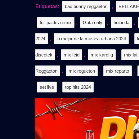
|
Etiquetas:
bad bunny reggaeton
,
BELLAK
𝗚𝗥𝗔𝗧
full packs remix
,
Gata only
,
holanda
,
2024
,
lo mejor de la musica urbana 2024
,
l
discotek
,
mix feid
,
mix karol g
,
mix lat
Reggaeton
,
mix regueton
,
mix reparto
,
set live
,
top hits 2024