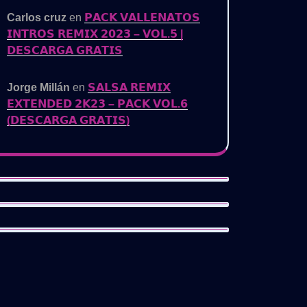
Carlos cruz
en
𝗣𝗔𝗖𝗞 𝗩𝗔𝗟𝗟𝗘𝗡𝗔𝗧𝗢𝗦
𝗜𝗡𝗧𝗥𝗢𝗦 𝗥𝗘𝗠𝗜𝗫 𝟮𝟬𝟮𝟯 – 𝗩𝗢𝗟.𝟱 |
𝗗𝗘𝗦𝗖𝗔𝗥𝗚𝗔 𝗚𝗥𝗔𝗧𝗜𝗦
Jorge Millán
en
𝗦𝗔𝗟𝗦𝗔 𝗥𝗘𝗠𝗜𝗫
𝗘𝗫𝗧𝗘𝗡𝗗𝗘𝗗 𝟮𝗞𝟮𝟯 – 𝗣𝗔𝗖𝗞 𝗩𝗢𝗟.𝟲
(𝗗𝗘𝗦𝗖𝗔𝗥𝗚𝗔 𝗚𝗥𝗔𝗧𝗜𝗦)