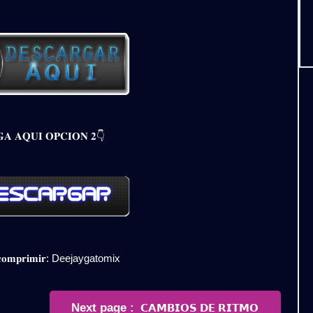
𝐀 𝐀𝐐𝐔𝐈 𝐎𝐏𝐂𝐈𝐎𝐍 𝟐👇
𝐞𝐬𝐜𝐨𝐦𝐩𝐫𝐢𝐦𝐢𝐫: Deejaygatomix
Newer
Next page
𝗖𝗔𝗠𝗕𝗜𝗢𝗦 𝗗𝗘 𝗥𝗜𝗧𝗠𝗢