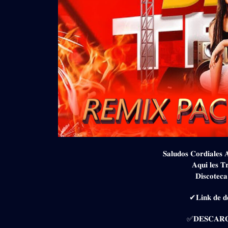
𝐒𝐚𝐥𝐮𝐝𝐨𝐬 𝐂𝐨𝐫𝐝𝐢𝐚𝐥𝐞𝐬 
𝐀𝐪𝐮𝐢 𝐥𝐞𝐬 𝐓
𝐃𝐢𝐬𝐜𝐨𝐭𝐞𝐜
✔𝐋𝐢𝐧𝐤 𝐝𝐞 𝐝𝐞
✅𝐃𝐄𝐒𝐂𝐀𝐑𝐆