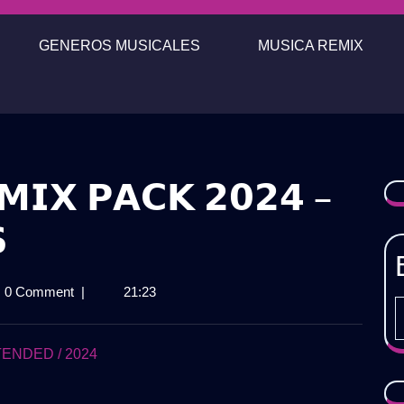
GENEROS MUSICALES
MUSICA REMIX
𝗠𝗜𝗫 𝗣𝗔𝗖𝗞 𝟮𝟬𝟮𝟰 –

𝗧𝗘𝗖𝗔
0 Comment
|
21:23
𝗫
ENDED / 2024