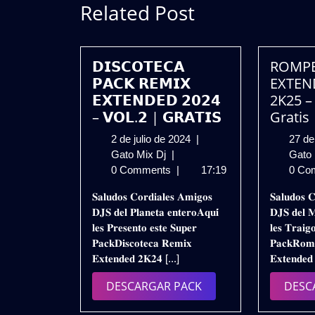
Related Post
𝗗𝗜𝗦𝗖𝗢𝗧𝗘𝗖𝗔
ROMPE
𝗣𝗔𝗖𝗞 𝗥𝗘𝗠𝗜𝗫
EXTEN
𝗘𝗫𝗧𝗘𝗡𝗗𝗘𝗗 𝟮𝟬𝟮𝟰
2K25 –
– 𝗩𝗢𝗟.𝟮 | 𝗚𝗥𝗔𝗧𝗜𝗦
Gratis
2
2 de julio de 2024
|
27 de
𝗗𝗜𝗦𝗖𝗢𝗧𝗘𝗖𝗔
de
Gato Mix Dj
|
Gato
𝗣𝗔𝗖𝗞
julio
0 Comments
|
17:19
0 Co
𝗥𝗘𝗠𝗜𝗫
de
𝐒𝐚𝐥𝐮𝐝𝐨𝐬 𝐂𝐨𝐫𝐝𝐢𝐚𝐥𝐞𝐬 𝐀𝐦𝐢𝐠𝐨𝐬
𝐒𝐚𝐥𝐮𝐝𝐨𝐬 𝐂
𝗘𝗫𝗧𝗘𝗡𝗗𝗘𝗗
2024
𝐃𝐉𝐒 𝐝𝐞𝐥 𝐏𝐥𝐚𝐧𝐞𝐭𝐚 𝐞𝐧𝐭𝐞𝐫𝐨𝐀𝐪𝐮𝐢́
𝐃𝐉𝐒 𝐝𝐞𝐥 𝐌
𝟮𝟬𝟮𝟰
𝐥𝐞𝐬 𝐏𝐫𝐞𝐬𝐞𝐧𝐭𝐨 𝐞𝐬𝐭𝐞 𝐒𝐮𝐩𝐞𝐫
𝐥𝐞𝐬 𝐓𝐫𝐚𝐢𝐠
–
𝐏𝐚𝐜𝐤𝐃𝐢𝐬𝐜𝐨𝐭𝐞𝐜𝐚 𝐑𝐞𝐦𝐢𝐱
𝐏𝐚𝐜𝐤𝐑𝐨𝐦𝐩
𝗩𝗢𝗟.𝟮
𝐄𝐱𝐭𝐞𝐧𝐝𝐞𝐝 𝟐𝐊𝟐𝟒 [...]
𝐄𝐱𝐭𝐞𝐧𝐝𝐞𝐝
|
𝗚𝗥𝗔𝗧𝗜𝗦
DESCARGAR
DESCARGAR PACK
DESC
PACK