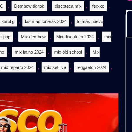
EO
,
Dembow tik tok
,
discoteca mix
,
ferxxo
,
𝗦
karol g
,
las mas toneras 2024
,
lo mas nuevo
olipop
,
Mix dembow
,
Mix discoteca 2024
,
mix
ino
,
mix latino 2024
,
mix old school
,
Mix
mix reparto 2024
,
mix set live
,
reggaeton 2024
,