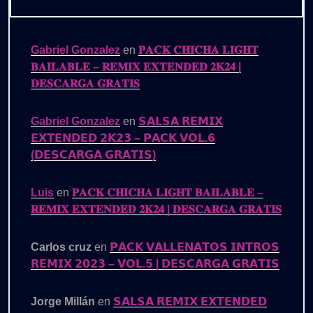
Gabriel Gonzalez
en
𝐏𝐀𝐂𝐊 𝐂𝐇𝐈𝐂𝐇𝐀 𝐋𝐈𝐆𝐇𝐓
𝐁𝐀𝐈𝐋𝐀𝐁𝐋𝐄 – 𝐑𝐄𝐌𝐈𝐗 𝐄𝐗𝐓𝐄𝐍𝐃𝐄𝐃 𝟐𝐊𝟐𝟒 |
𝐃𝐄𝐒𝐂𝐀𝐑𝐆𝐀 𝐆𝐑𝐀𝐓𝐈𝐒
Gabriel Gonzalez
en
𝗦𝗔𝗟𝗦𝗔 𝗥𝗘𝗠𝗜𝗫
𝗘𝗫𝗧𝗘𝗡𝗗𝗘𝗗 𝟮𝗞𝟮𝟯 – 𝗣𝗔𝗖𝗞 𝗩𝗢𝗟.𝟲
(𝗗𝗘𝗦𝗖𝗔𝗥𝗚𝗔 𝗚𝗥𝗔𝗧𝗜𝗦)
Luis
en
𝐏𝐀𝐂𝐊 𝐂𝐇𝐈𝐂𝐇𝐀 𝐋𝐈𝐆𝐇𝐓 𝐁𝐀𝐈𝐋𝐀𝐁𝐋𝐄 –
𝐑𝐄𝐌𝐈𝐗 𝐄𝐗𝐓𝐄𝐍𝐃𝐄𝐃 𝟐𝐊𝟐𝟒 | 𝐃𝐄𝐒𝐂𝐀𝐑𝐆𝐀 𝐆𝐑𝐀𝐓𝐈𝐒
Carlos cruz
en
𝗣𝗔𝗖𝗞 𝗩𝗔𝗟𝗟𝗘𝗡𝗔𝗧𝗢𝗦 𝗜𝗡𝗧𝗥𝗢𝗦
𝗥𝗘𝗠𝗜𝗫 𝟮𝟬𝟮𝟯 – 𝗩𝗢𝗟.𝟱 | 𝗗𝗘𝗦𝗖𝗔𝗥𝗚𝗔 𝗚𝗥𝗔𝗧𝗜𝗦
Jorge Millán
en
𝗦𝗔𝗟𝗦𝗔 𝗥𝗘𝗠𝗜𝗫 𝗘𝗫𝗧𝗘𝗡𝗗𝗘𝗗