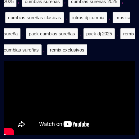
2025
,
cumbias sureñas
,
cumbias sureñas 2025
,
cumbias sureñas clásicas
,
intros dj cumbia
,
musica
sureña
,
pack cumbias sureñas
,
pack dj 2025
,
remix
cumbias sureñas
,
remix exclusivos