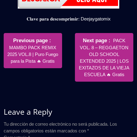
𝐂𝐥𝐚𝐯𝐞 𝐩𝐚𝐫𝐚 𝐝𝐞𝐬𝐜𝐨𝐦𝐩𝐫𝐢𝐦𝐢𝐫: Deejaygatomix
Navegación
de
Older
Newer
Previous page
Next page
PACK
Posts
Posts
MAMBO PACK REMIX
VOL. 8 – REGGAETON
entradas
2025 VOL.8 | Puro Fuego
OLD SCHOOL
para la Pista 🔥 Gratis
EXTENDED 2025 | LOS
EXITAZOS DE LA VIEJA
ESCUELA 🔥 Gratis
Leave a Reply
Tu dirección de correo electrónico no será publicada.
Los
campos obligatorios están marcados con
*