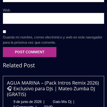
Web
Guarda mi nombre, correo electrónico y web en este navegador
para la próxima vez que comente.
Related Post
AGUA MARINA – (Pack Intros Remix 2026)
🎧 Exclusivo para DJs | Mateo Zumba DJ
(GRATIS)
9
AGUA
9 de junio de 2026
|
Gato Mix Dj
|
de
MARINA
0 Comments
|
03:00