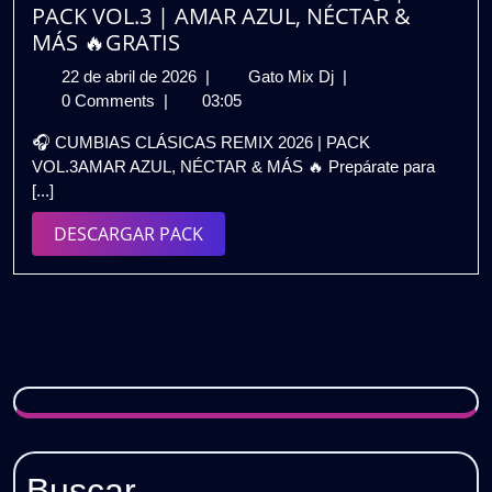
PACK VOL.3 | AMAR AZUL, NÉCTAR &
MÁS 🔥GRATIS
22
CUMBIAS
22 de abril de 2026
|
Gato Mix Dj
|
de
CLASICAS
0 Comments
|
03:05
abril
REMIX
🎧 CUMBIAS CLÁSICAS REMIX 2026 | PACK
de
2026
VOL.3AMAR AZUL, NÉCTAR & MÁS 🔥 Prepárate para
2026
🎧
[...]
|
PACK
DESCARGAR
DESCARGAR PACK
VOL.3
PACK
|
AMAR
AZUL,
NÉCTAR
&
MÁS
🔥
GRATIS
Buscar