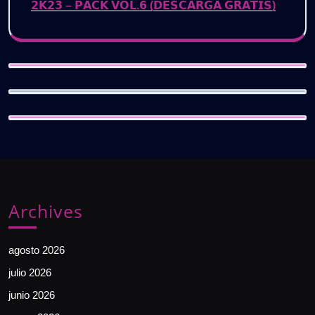
𝟮𝗞𝟮𝟯 – 𝗣𝗔𝗖𝗞 𝗩𝗢𝗟.𝟲 (𝗗𝗘𝗦𝗖𝗔𝗥𝗚𝗔 𝗚𝗥𝗔𝗧𝗜𝗦)
Archives
agosto 2026
julio 2026
junio 2026