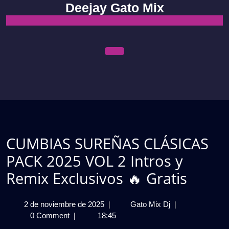
Skip
Deejay Gato Mix
to
content
Open
Menu
CUMBIAS SUREÑAS CLÁSICAS
PACK 2025 VOL 2 Intros y
Remix Exclusivos 🔥 Gratis
2
CUMBIAS
2 de noviembre de 2025
|
Gato Mix Dj
|
de
SUREÑAS
0 Comment
|
18:45
noviembre
CLÁSICAS