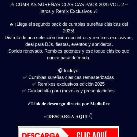
🎶 CUMBIAS SUREÑAS CLÁSICAS PACK 2025 VOL. 2 –
Intros y Remix Exclusivos 🎶
🔥 ¡Llega el segundo pack de cumbias sureñas clásicas del
2025!
Disfruta de una selección única con intros y remixes exclusivos,
ideal para DJs, fiestas, eventos y sonideros.
Sonido renovado, Remixes potentes y ese toque clásico que
nunca pasa de moda.
🎧 Incluye:
✅ Cumbias sureñas clásicas remasterizadas
✅ Remixes exclusivos edición 2025
✅ Calidad alta para mezclas y presentaciones
✔𝐋𝐢𝐧𝐤 𝐝𝐞 𝐝𝐞𝐬𝐜𝐚𝐫𝐠𝐚 𝐝𝐢𝐫𝐞𝐜𝐭𝐚 𝐩𝐨𝐫 𝐌𝐞𝐝𝐢𝐚𝐟𝐢𝐫𝐞
✅𝐃𝐄𝐒𝐂𝐀𝐑𝐆𝐀 𝐀𝐐𝐔𝐈 👇