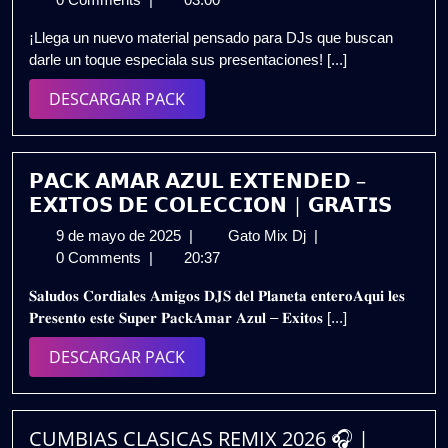
junio
–
¡Llega un nuevo material pensado para DJs que buscan
de
(Pack
darle un toque especiala sus presentaciones! [...]
2026
Intros
Remix
DESCARGAR
DESCARGAR PACK
2026)
PACK
🎧
Exclusivo
para
𝗣𝗔𝗖𝗞 𝗔𝗠𝗔𝗥 𝗔𝗭𝗨𝗟 𝗘𝗫𝗧𝗘𝗡𝗗𝗘𝗗 –
DJs
𝗘𝗫𝗜𝗧𝗢𝗦 𝗗𝗘 𝗖𝗢𝗟𝗘𝗖𝗖𝗜𝗢𝗡 | 𝗚𝗥𝗔𝗧𝗜𝗦
|
9
𝗣𝗔𝗖𝗞
9 de mayo de 2025
|
Gato Mix Dj
|
Mateo
de
𝗔𝗠𝗔𝗥
0 Comments
|
20:37
Zumba
mayo
𝗔𝗭𝗨𝗟
DJ
𝐒𝐚𝐥𝐮𝐝𝐨𝐬 𝐂𝐨𝐫𝐝𝐢𝐚𝐥𝐞𝐬 𝐀𝐦𝐢𝐠𝐨𝐬 𝐃𝐉𝐒 𝐝𝐞𝐥 𝐏𝐥𝐚𝐧𝐞𝐭𝐚 𝐞𝐧𝐭𝐞𝐫𝐨𝐀𝐪𝐮𝐢 𝐥𝐞𝐬
de
𝗘𝗫𝗧𝗘𝗡𝗗𝗘𝗗
(GRATIS)
𝐏𝐫𝐞𝐬𝐞𝐧𝐭𝐨 𝐞𝐬𝐭𝐞 𝐒𝐮𝐩𝐞𝐫 𝐏𝐚𝐜𝐤𝐀𝐦𝐚𝐫 𝐀𝐳𝐮𝐥 – 𝐄𝐱𝐢𝐭𝐨𝐬 [...]
2025
–
𝗘𝗫𝗜𝗧𝗢𝗦
DESCARGAR
DESCARGAR PACK
𝗗𝗘
PACK
𝗖𝗢𝗟𝗘𝗖𝗖𝗜𝗢𝗡
|
𝗚𝗥𝗔𝗧𝗜𝗦
CUMBIAS CLASICAS REMIX 2026 🎧 |