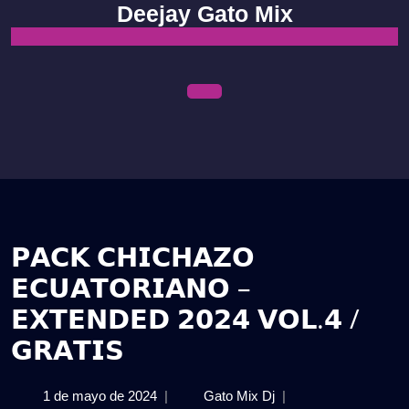
Skip
Deejay Gato Mix
to
content
Open
Menu
𝗣𝗔𝗖𝗞 𝗖𝗛𝗜𝗖𝗛𝗔𝗭𝗢
𝗘𝗖𝗨𝗔𝗧𝗢𝗥𝗜𝗔𝗡𝗢 –
𝗘𝗫𝗧𝗘𝗡𝗗𝗘𝗗 𝟮𝟬𝟮𝟰 𝗩𝗢𝗟.𝟰 /
𝗚𝗥𝗔𝗧𝗜𝗦
1
𝗣𝗔𝗖𝗞
1 de mayo de 2024
|
Gato Mix Dj
|