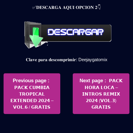
✅𝐃𝐄𝐒𝐂𝐀𝐑𝐆𝐀 𝐀𝐐𝐔𝐈 𝐎𝐏𝐂𝐈𝐎𝐍 𝟐👇
𝐂𝐥𝐚𝐯𝐞 𝐩𝐚𝐫𝐚 𝐝𝐞𝐬𝐜𝐨𝐦𝐩𝐫𝐢𝐦𝐢𝐫: Deejaygatomix
Navegación
de
Older
Newer
Previous page
Next page
𝗣𝗔𝗖𝗞
Posts
Posts
𝗣𝗔𝗖𝗞 𝗖𝗨𝗠𝗕𝗜𝗔
𝗛𝗢𝗥𝗔 𝗟𝗢𝗖𝗔 –
entradas
𝗧𝗥𝗢𝗣𝗜𝗖𝗔𝗟
𝗜𝗡𝗧𝗥𝗢𝗦 𝗥𝗘𝗠𝗜𝗫
𝗘𝗫𝗧𝗘𝗡𝗗𝗘𝗗 𝟮𝟬𝟮𝟰 –
𝟮𝟬𝟮𝟰 (𝗩𝗢𝗟.𝟯)
𝗩𝗢𝗟.𝟲 / 𝗚𝗥𝗔𝗧𝗜𝗦
𝗚𝗥𝗔𝗧𝗜𝗦