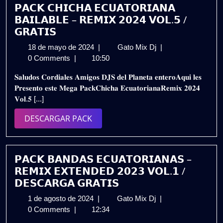
𝗣𝗔𝗖𝗞 𝗖𝗛𝗜𝗖𝗛𝗔 𝗘𝗖𝗨𝗔𝗧𝗢𝗥𝗜𝗔𝗡𝗔
𝗕𝗔𝗜𝗟𝗔𝗕𝗟𝗘 – 𝗥𝗘𝗠𝗜𝗫 𝟮𝟬𝟮𝟰 𝗩𝗢𝗟.𝟱 /
𝗚𝗥𝗔𝗧𝗜𝗦
18
𝗣𝗔𝗖𝗞
18 de mayo de 2024
|
Gato Mix Dj
|
de
𝗖𝗛𝗜𝗖𝗛𝗔
0 Comments
|
10:50
mayo
𝗘𝗖𝗨𝗔𝗧𝗢𝗥𝗜𝗔𝗡𝗔
𝐒𝐚𝐥𝐮𝐝𝐨𝐬 𝐂𝐨𝐫𝐝𝐢𝐚𝐥𝐞𝐬 𝐀𝐦𝐢𝐠𝐨𝐬 𝐃𝐉𝐒 𝐝𝐞𝐥 𝐏𝐥𝐚𝐧𝐞𝐭𝐚 𝐞𝐧𝐭𝐞𝐫𝐨𝐀𝐪𝐮𝐢 𝐥𝐞𝐬
de
𝗕𝗔𝗜𝗟𝗔𝗕𝗟𝗘
𝐏𝐫𝐞𝐬𝐞𝐧𝐭𝐨 𝐞𝐬𝐭𝐞 𝐌𝐞𝐠𝐚 𝐏𝐚𝐜𝐤𝐂𝐡𝐢𝐜𝐡𝐚 𝐄𝐜𝐮𝐚𝐭𝐨𝐫𝐢𝐚𝐧𝐚𝐑𝐞𝐦𝐢𝐱 𝟐𝟎𝟐𝟒
2024
–
𝐕𝐨𝐥.𝟓 [...]
𝗥𝗘𝗠𝗜𝗫
𝟮𝟬𝟮𝟰
DESCARGAR
DESCARGAR PACK
𝗩𝗢𝗟.𝟱
PACK
/
𝗚𝗥𝗔𝗧𝗜𝗦
𝗣𝗔𝗖𝗞 𝗕𝗔𝗡𝗗𝗔𝗦 𝗘𝗖𝗨𝗔𝗧𝗢𝗥𝗜𝗔𝗡𝗔𝗦 –
𝗥𝗘𝗠𝗜𝗫 𝗘𝗫𝗧𝗘𝗡𝗗𝗘𝗗 𝟮𝟬𝟮𝟯 𝗩𝗢𝗟.𝟭 /
𝗗𝗘𝗦𝗖𝗔𝗥𝗚𝗔 𝗚𝗥𝗔𝗧𝗜𝗦
1
𝗣𝗔𝗖𝗞
1 de agosto de 2024
|
Gato Mix Dj
|
de
𝗕𝗔𝗡𝗗𝗔𝗦
0 Comments
|
12:34
agosto
𝗘𝗖𝗨𝗔𝗧𝗢𝗥𝗜𝗔𝗡𝗔