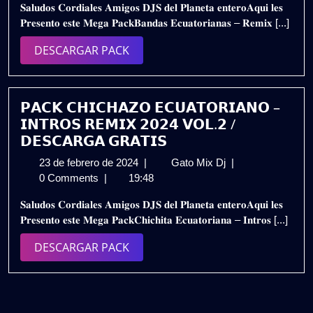
𝐒𝐚𝐥𝐮𝐝𝐨𝐬 𝐂𝐨𝐫𝐝𝐢𝐚𝐥𝐞𝐬 𝐀𝐦𝐢𝐠𝐨𝐬 𝐃𝐉𝐒 𝐝𝐞𝐥 𝐏𝐥𝐚𝐧𝐞𝐭𝐚 𝐞𝐧𝐭𝐞𝐫𝐨𝐀𝐪𝐮𝐢 𝐥𝐞𝐬
de
–
𝐏𝐫𝐞𝐬𝐞𝐧𝐭𝐨 𝐞𝐬𝐭𝐞 𝐌𝐞𝐠𝐚 𝐏𝐚𝐜𝐤𝐁𝐚𝐧𝐝𝐚𝐬 𝐄𝐜𝐮𝐚𝐭𝐨𝐫𝐢𝐚𝐧𝐚𝐬 – 𝐑𝐞𝐦𝐢𝐱 [...]
2024
𝗥𝗘𝗠𝗜𝗫
𝗘𝗫𝗧𝗘𝗡𝗗𝗘𝗗
DESCARGAR
DESCARGAR PACK
𝟮𝟬𝟮𝟯
PACK
𝗩𝗢𝗟.𝟭
/
𝗗𝗘𝗦𝗖𝗔𝗥𝗚𝗔
𝗣𝗔𝗖𝗞 𝗖𝗛𝗜𝗖𝗛𝗔𝗭𝗢 𝗘𝗖𝗨𝗔𝗧𝗢𝗥𝗜𝗔𝗡𝗢 –
𝗚𝗥𝗔𝗧𝗜𝗦
𝗜𝗡𝗧𝗥𝗢𝗦 𝗥𝗘𝗠𝗜𝗫 𝟮𝟬𝟮𝟰 𝗩𝗢𝗟.𝟮 /
𝗗𝗘𝗦𝗖𝗔𝗥𝗚𝗔 𝗚𝗥𝗔𝗧𝗜𝗦
23
𝗣𝗔𝗖𝗞
23 de febrero de 2024
|
Gato Mix Dj
|
de
𝗖𝗛𝗜𝗖𝗛𝗔𝗭𝗢
0 Comments
|
19:48
febrero
𝗘𝗖𝗨𝗔𝗧𝗢𝗥𝗜𝗔𝗡
𝐒𝐚𝐥𝐮𝐝𝐨𝐬 𝐂𝐨𝐫𝐝𝐢𝐚𝐥𝐞𝐬 𝐀𝐦𝐢𝐠𝐨𝐬 𝐃𝐉𝐒 𝐝𝐞𝐥 𝐏𝐥𝐚𝐧𝐞𝐭𝐚 𝐞𝐧𝐭𝐞𝐫𝐨𝐀𝐪𝐮𝐢 𝐥𝐞𝐬
de
–
𝐏𝐫𝐞𝐬𝐞𝐧𝐭𝐨 𝐞𝐬𝐭𝐞 𝐌𝐞𝐠𝐚 𝐏𝐚𝐜𝐤𝐂𝐡𝐢𝐜𝐡𝐢𝐭𝐚 𝐄𝐜𝐮𝐚𝐭𝐨𝐫𝐢𝐚𝐧𝐚 – 𝐈𝐧𝐭𝐫𝐨𝐬 [...]
2024
𝗜𝗡𝗧𝗥𝗢𝗦
𝗥𝗘𝗠𝗜𝗫
DESCARGAR
DESCARGAR PACK
𝟮𝟬𝟮𝟰
PACK
𝗩𝗢𝗟.𝟮
/
𝗗𝗘𝗦𝗖𝗔𝗥𝗚𝗔