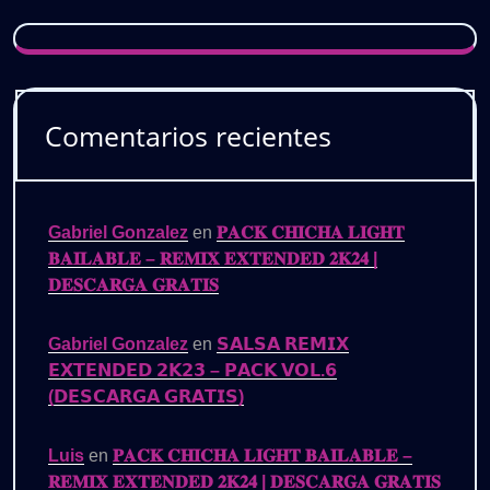
Comentarios recientes
Gabriel Gonzalez
en
𝐏𝐀𝐂𝐊 𝐂𝐇𝐈𝐂𝐇𝐀 𝐋𝐈𝐆𝐇𝐓
𝐁𝐀𝐈𝐋𝐀𝐁𝐋𝐄 – 𝐑𝐄𝐌𝐈𝐗 𝐄𝐗𝐓𝐄𝐍𝐃𝐄𝐃 𝟐𝐊𝟐𝟒 |
𝐃𝐄𝐒𝐂𝐀𝐑𝐆𝐀 𝐆𝐑𝐀𝐓𝐈𝐒
Gabriel Gonzalez
en
𝗦𝗔𝗟𝗦𝗔 𝗥𝗘𝗠𝗜𝗫
𝗘𝗫𝗧𝗘𝗡𝗗𝗘𝗗 𝟮𝗞𝟮𝟯 – 𝗣𝗔𝗖𝗞 𝗩𝗢𝗟.𝟲
(𝗗𝗘𝗦𝗖𝗔𝗥𝗚𝗔 𝗚𝗥𝗔𝗧𝗜𝗦)
Luis
en
𝐏𝐀𝐂𝐊 𝐂𝐇𝐈𝐂𝐇𝐀 𝐋𝐈𝐆𝐇𝐓 𝐁𝐀𝐈𝐋𝐀𝐁𝐋𝐄 –
𝐑𝐄𝐌𝐈𝐗 𝐄𝐗𝐓𝐄𝐍𝐃𝐄𝐃 𝟐𝐊𝟐𝟒 | 𝐃𝐄𝐒𝐂𝐀𝐑𝐆𝐀 𝐆𝐑𝐀𝐓𝐈𝐒