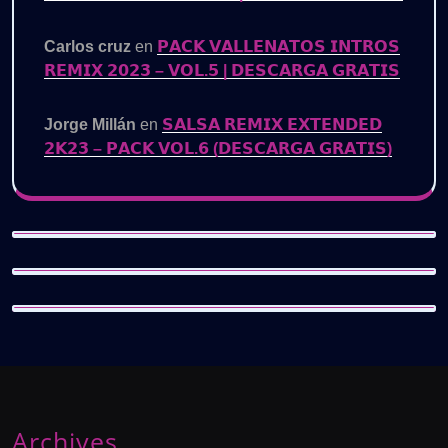
Carlos cruz
en
𝗣𝗔𝗖𝗞 𝗩𝗔𝗟𝗟𝗘𝗡𝗔𝗧𝗢𝗦 𝗜𝗡𝗧𝗥𝗢𝗦
𝗥𝗘𝗠𝗜𝗫 𝟮𝟬𝟮𝟯 – 𝗩𝗢𝗟.𝟱 | 𝗗𝗘𝗦𝗖𝗔𝗥𝗚𝗔 𝗚𝗥𝗔𝗧𝗜𝗦
Jorge Millán
en
𝗦𝗔𝗟𝗦𝗔 𝗥𝗘𝗠𝗜𝗫 𝗘𝗫𝗧𝗘𝗡𝗗𝗘𝗗
𝟮𝗞𝟮𝟯 – 𝗣𝗔𝗖𝗞 𝗩𝗢𝗟.𝟲 (𝗗𝗘𝗦𝗖𝗔𝗥𝗚𝗔 𝗚𝗥𝗔𝗧𝗜𝗦)
Archives