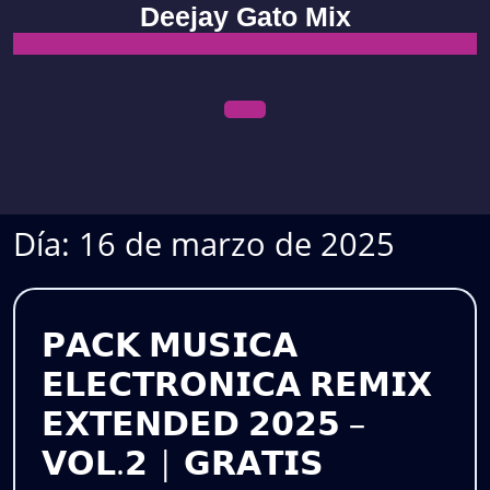
Skip
Deejay Gato Mix
to
content
Open
Menu
Día:
16 de marzo de 2025
𝗣𝗔𝗖𝗞 𝗠𝗨𝗦𝗜𝗖𝗔
𝗘𝗟𝗘𝗖𝗧𝗥𝗢𝗡𝗜𝗖𝗔 𝗥𝗘𝗠𝗜𝗫
𝗘𝗫𝗧𝗘𝗡𝗗𝗘𝗗 𝟮𝟬𝟮𝟱 –
𝗣𝗔𝗖𝗞
𝗩𝗢𝗟.𝟮 | 𝗚𝗥𝗔𝗧𝗜𝗦