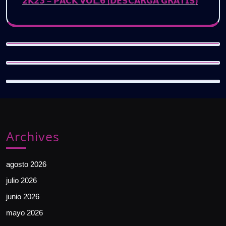
𝟮𝗞𝟮𝟯 – 𝗣𝗔𝗖𝗞 𝗩𝗢𝗟.𝟲 (𝗗𝗘𝗦𝗖𝗔𝗥𝗚𝗔 𝗚𝗥𝗔𝗧𝗜𝗦)
Archives
agosto 2026
julio 2026
junio 2026
mayo 2026