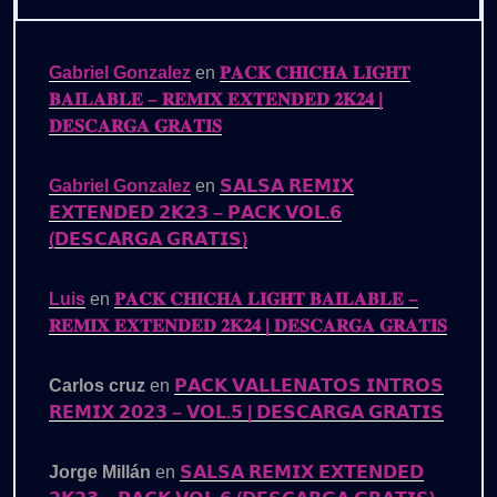
Gabriel Gonzalez
en
𝐏𝐀𝐂𝐊 𝐂𝐇𝐈𝐂𝐇𝐀 𝐋𝐈𝐆𝐇𝐓
𝐁𝐀𝐈𝐋𝐀𝐁𝐋𝐄 – 𝐑𝐄𝐌𝐈𝐗 𝐄𝐗𝐓𝐄𝐍𝐃𝐄𝐃 𝟐𝐊𝟐𝟒 |
𝐃𝐄𝐒𝐂𝐀𝐑𝐆𝐀 𝐆𝐑𝐀𝐓𝐈𝐒
Gabriel Gonzalez
en
𝗦𝗔𝗟𝗦𝗔 𝗥𝗘𝗠𝗜𝗫
𝗘𝗫𝗧𝗘𝗡𝗗𝗘𝗗 𝟮𝗞𝟮𝟯 – 𝗣𝗔𝗖𝗞 𝗩𝗢𝗟.𝟲
(𝗗𝗘𝗦𝗖𝗔𝗥𝗚𝗔 𝗚𝗥𝗔𝗧𝗜𝗦)
Luis
en
𝐏𝐀𝐂𝐊 𝐂𝐇𝐈𝐂𝐇𝐀 𝐋𝐈𝐆𝐇𝐓 𝐁𝐀𝐈𝐋𝐀𝐁𝐋𝐄 –
𝐑𝐄𝐌𝐈𝐗 𝐄𝐗𝐓𝐄𝐍𝐃𝐄𝐃 𝟐𝐊𝟐𝟒 | 𝐃𝐄𝐒𝐂𝐀𝐑𝐆𝐀 𝐆𝐑𝐀𝐓𝐈𝐒
Carlos cruz
en
𝗣𝗔𝗖𝗞 𝗩𝗔𝗟𝗟𝗘𝗡𝗔𝗧𝗢𝗦 𝗜𝗡𝗧𝗥𝗢𝗦
𝗥𝗘𝗠𝗜𝗫 𝟮𝟬𝟮𝟯 – 𝗩𝗢𝗟.𝟱 | 𝗗𝗘𝗦𝗖𝗔𝗥𝗚𝗔 𝗚𝗥𝗔𝗧𝗜𝗦
Jorge Millán
en
𝗦𝗔𝗟𝗦𝗔 𝗥𝗘𝗠𝗜𝗫 𝗘𝗫𝗧𝗘𝗡𝗗𝗘𝗗