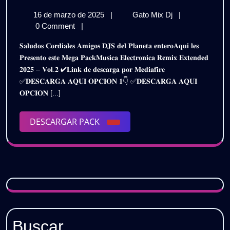
𝗠𝗨𝗦𝗜𝗖𝗔
16
𝗣𝗔𝗖𝗞
16 de marzo de 2025
|
Gato Mix Dj
|
𝗘𝗟𝗘𝗖𝗧𝗥𝗢
de
𝗠𝗨𝗦𝗜𝗖𝗔
0 Comment
|
𝗥𝗘𝗠𝗜𝗫
marzo
𝗘𝗟𝗘𝗖𝗧𝗥𝗢𝗡𝗜𝗖
𝐒𝐚𝐥𝐮𝐝𝐨𝐬 𝐂𝐨𝐫𝐝𝐢𝐚𝐥𝐞𝐬 𝐀𝐦𝐢𝐠𝐨𝐬 𝐃𝐉𝐒 𝐝𝐞𝐥 𝐏𝐥𝐚𝐧𝐞𝐭𝐚 𝐞𝐧𝐭𝐞𝐫𝐨𝐀𝐪𝐮𝐢 𝐥𝐞𝐬
de
𝗥𝗘𝗠𝗜𝗫
𝗘𝗫𝗧𝗘𝗡𝗗
𝐏𝐫𝐞𝐬𝐞𝐧𝐭𝐨 𝐞𝐬𝐭𝐞 𝐌𝐞𝐠𝐚 𝐏𝐚𝐜𝐤𝐌𝐮𝐬𝐢𝐜𝐚 𝐄𝐥𝐞𝐜𝐭𝐫𝐨𝐧𝐢𝐜𝐚 𝐑𝐞𝐦𝐢𝐱 𝐄𝐱𝐭𝐞𝐧𝐝𝐞𝐝
2025
𝗘𝗫𝗧𝗘𝗡𝗗𝗘𝗗
𝟐𝟎𝟐𝟓 – 𝐕𝐨𝐥.𝟐 ✔𝐋𝐢𝐧𝐤 𝐝𝐞 𝐝𝐞𝐬𝐜𝐚𝐫𝐠𝐚 𝐩𝐨𝐫 𝐌𝐞𝐝𝐢𝐚𝐟𝐢𝐫𝐞
𝟮𝟬𝟮𝟱
𝟮𝟬𝟮𝟱
✅𝐃𝐄𝐒𝐂𝐀𝐑𝐆𝐀 𝐀𝐐𝐔𝐈 𝐎𝐏𝐂𝐈𝐎𝐍 𝟏👇 ✅𝐃𝐄𝐒𝐂𝐀𝐑𝐆𝐀 𝐀𝐐𝐔𝐈
–
–
𝐎𝐏𝐂𝐈𝐎𝐍 [...]
𝗩𝗢𝗟.𝟮
|
𝗩𝗢𝗟.𝟮
𝗚𝗥𝗔𝗧𝗜𝗦
DESCARGAR
DESCARGAR PACK
|
PACK
𝗚𝗥𝗔𝗧𝗜𝗦
Buscar