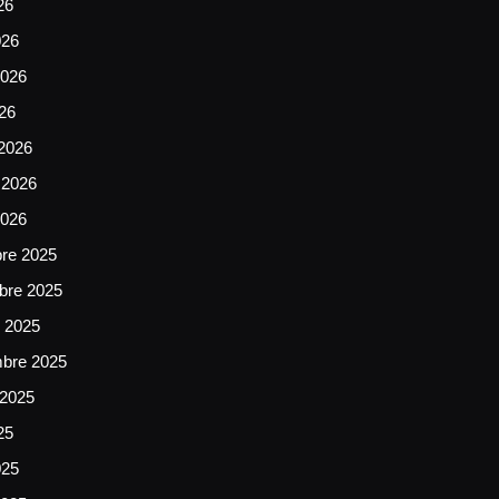
26
026
026
026
2026
 2026
2026
bre 2025
bre 2025
e 2025
mbre 2025
 2025
25
025