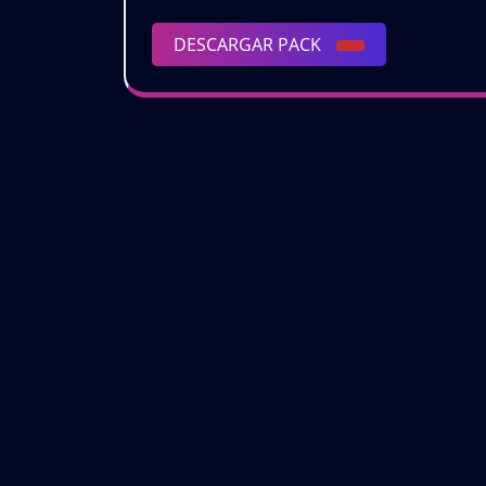
JUN
2026
DESCARGAR
DESCARGAR PACK
|
PACK
Edic
Excl
🎧
🔥
GRA