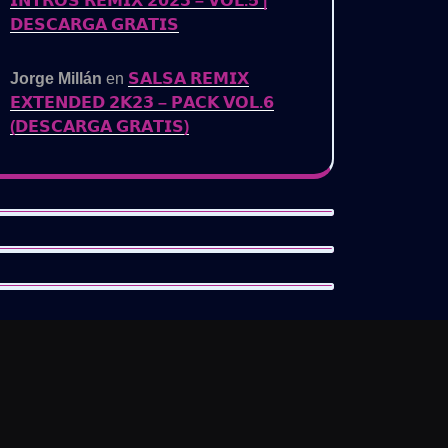
𝗜𝗡𝗧𝗥𝗢𝗦 𝗥𝗘𝗠𝗜𝗫 𝟮𝟬𝟮𝟯 – 𝗩𝗢𝗟.𝟱 |
𝗗𝗘𝗦𝗖𝗔𝗥𝗚𝗔 𝗚𝗥𝗔𝗧𝗜𝗦
Jorge Millán
en
𝗦𝗔𝗟𝗦𝗔 𝗥𝗘𝗠𝗜𝗫
𝗘𝗫𝗧𝗘𝗡𝗗𝗘𝗗 𝟮𝗞𝟮𝟯 – 𝗣𝗔𝗖𝗞 𝗩𝗢𝗟.𝟲
(𝗗𝗘𝗦𝗖𝗔𝗥𝗚𝗔 𝗚𝗥𝗔𝗧𝗜𝗦)