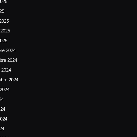
025
025
2025
 2025
2025
bre 2024
bre 2024
e 2024
mbre 2024
 2024
24
024
024
024