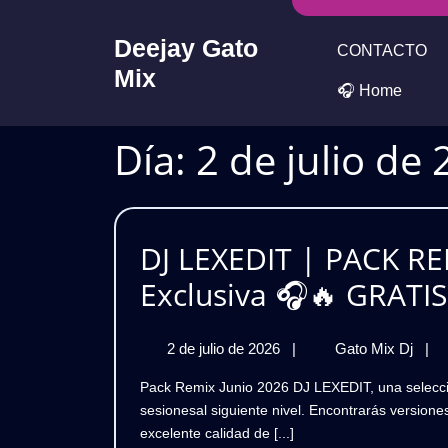
Skip
to
Deejay Gato
CONTACTO
content
Mix
🎧 Home
Día:
2 de julio de
DJ LEXEDIT | PACK RE
Exclusiva 🎧🔥 GRATIS
2
DJ
2 de julio de 2026
|
Gato Mix Dj
|
de
LEX
Pack Remix Junio 2026 DJ LEXEDIT, una selección exclusivade remixes y edits diseñados para llevar tus
julio
|
sesionesal siguiente nivel. Encontrarás versione
de
PAC
excelente calidad de [...]
2026
REM