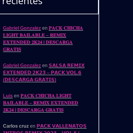
recientes
Gabriel Gonzalez
en
𝐏𝐀𝐂𝐊 𝐂𝐇𝐈𝐂𝐇𝐀
𝐋𝐈𝐆𝐇𝐓 𝐁𝐀𝐈𝐋𝐀𝐁𝐋𝐄 – 𝐑𝐄𝐌𝐈𝐗
𝐄𝐗𝐓𝐄𝐍𝐃𝐄𝐃 𝟐𝐊𝟐𝟒 | 𝐃𝐄𝐒𝐂𝐀𝐑𝐆𝐀
𝐆𝐑𝐀𝐓𝐈𝐒
Gabriel Gonzalez
en
𝗦𝗔𝗟𝗦𝗔 𝗥𝗘𝗠𝗜𝗫
𝗘𝗫𝗧𝗘𝗡𝗗𝗘𝗗 𝟮𝗞𝟮𝟯 – 𝗣𝗔𝗖𝗞 𝗩𝗢𝗟.𝟲
(𝗗𝗘𝗦𝗖𝗔𝗥𝗚𝗔 𝗚𝗥𝗔𝗧𝗜𝗦)
Luis
en
𝐏𝐀𝐂𝐊 𝐂𝐇𝐈𝐂𝐇𝐀 𝐋𝐈𝐆𝐇𝐓
𝐁𝐀𝐈𝐋𝐀𝐁𝐋𝐄 – 𝐑𝐄𝐌𝐈𝐗 𝐄𝐗𝐓𝐄𝐍𝐃𝐄𝐃
𝟐𝐊𝟐𝟒 | 𝐃𝐄𝐒𝐂𝐀𝐑𝐆𝐀 𝐆𝐑𝐀𝐓𝐈𝐒
Carlos cruz
en
𝗣𝗔𝗖𝗞 𝗩𝗔𝗟𝗟𝗘𝗡𝗔𝗧𝗢𝗦