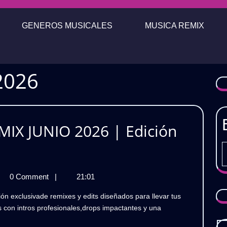
GENEROS MUSICALES
MUSICA REMIX
 2026
MIX JUNIO 2026 | Edición
DJ
LEXEDIT
0 Comment
|
21:01
|
EDIT
PACK
s con intros profesionales,drops impactantes y una
K
REMIX
IX