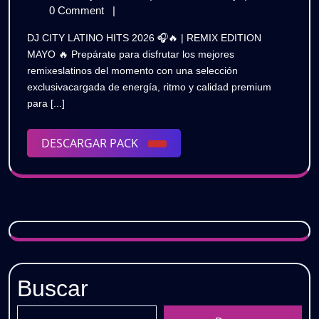
LATINO
de
CITY
0 Comment
|
HITS
mayo
LATINO
DJ CITY LATINO HITS 2026 🎧🔥 | REMIX EDITION
de
HITS
2026
MAYO 🔥 Prepárate para disfrutar los mejores
2026
2026
remixeslatinos del momento con una selección
🎧
🎧
exclusivacargada de energía, ritmo y calidad premium
🔥
🔥
para [...]
|
REMIX
|
EDITION
DESCARGAR
DESCARGAR PACK
MAYO
REMIX
PACK
|
EDITION
GRATIS
MAYO
|
GRATIS
Buscar