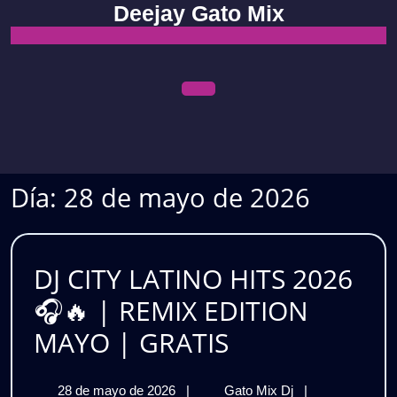
Skip
Deejay Gato Mix
to
content
Open
Menu
Día:
28 de mayo de 2026
DJ CITY LATINO HITS 2026
🎧🔥 | REMIX EDITION
DJ
MAYO | GRATIS
CITY
28
DJ
28 de mayo de 2026
|
Gato Mix Dj
|