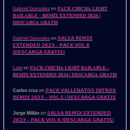
Gabriel Gonzalez
en
𝐏𝐀𝐂𝐊 𝐂𝐇𝐈𝐂𝐇𝐀 𝐋𝐈𝐆𝐇𝐓
𝐁𝐀𝐈𝐋𝐀𝐁𝐋𝐄 – 𝐑𝐄𝐌𝐈𝐗 𝐄𝐗𝐓𝐄𝐍𝐃𝐄𝐃 𝟐𝐊𝟐𝟒 |
𝐃𝐄𝐒𝐂𝐀𝐑𝐆𝐀 𝐆𝐑𝐀𝐓𝐈𝐒
Gabriel Gonzalez
en
𝗦𝗔𝗟𝗦𝗔 𝗥𝗘𝗠𝗜𝗫
𝗘𝗫𝗧𝗘𝗡𝗗𝗘𝗗 𝟮𝗞𝟮𝟯 – 𝗣𝗔𝗖𝗞 𝗩𝗢𝗟.𝟲
(𝗗𝗘𝗦𝗖𝗔𝗥𝗚𝗔 𝗚𝗥𝗔𝗧𝗜𝗦)
Luis
en
𝐏𝐀𝐂𝐊 𝐂𝐇𝐈𝐂𝐇𝐀 𝐋𝐈𝐆𝐇𝐓 𝐁𝐀𝐈𝐋𝐀𝐁𝐋𝐄 –
𝐑𝐄𝐌𝐈𝐗 𝐄𝐗𝐓𝐄𝐍𝐃𝐄𝐃 𝟐𝐊𝟐𝟒 | 𝐃𝐄𝐒𝐂𝐀𝐑𝐆𝐀 𝐆𝐑𝐀𝐓𝐈𝐒
Carlos cruz
en
𝗣𝗔𝗖𝗞 𝗩𝗔𝗟𝗟𝗘𝗡𝗔𝗧𝗢𝗦 𝗜𝗡𝗧𝗥𝗢𝗦
𝗥𝗘𝗠𝗜𝗫 𝟮𝟬𝟮𝟯 – 𝗩𝗢𝗟.𝟱 | 𝗗𝗘𝗦𝗖𝗔𝗥𝗚𝗔 𝗚𝗥𝗔𝗧𝗜𝗦
Jorge Millán
en
𝗦𝗔𝗟𝗦𝗔 𝗥𝗘𝗠𝗜𝗫 𝗘𝗫𝗧𝗘𝗡𝗗𝗘𝗗
𝟮𝗞𝟮𝟯 – 𝗣𝗔𝗖𝗞 𝗩𝗢𝗟.𝟲 (𝗗𝗘𝗦𝗖𝗔𝗥𝗚𝗔 𝗚𝗥𝗔𝗧𝗜𝗦)