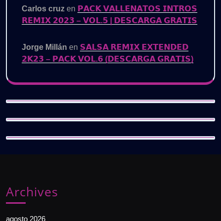
Carlos cruz
en
𝗣𝗔𝗖𝗞 𝗩𝗔𝗟𝗟𝗘𝗡𝗔𝗧𝗢𝗦 𝗜𝗡𝗧𝗥𝗢𝗦
𝗥𝗘𝗠𝗜𝗫 𝟮𝟬𝟮𝟯 – 𝗩𝗢𝗟.𝟱 | 𝗗𝗘𝗦𝗖𝗔𝗥𝗚𝗔 𝗚𝗥𝗔𝗧𝗜𝗦
Jorge Millán
en
𝗦𝗔𝗟𝗦𝗔 𝗥𝗘𝗠𝗜𝗫 𝗘𝗫𝗧𝗘𝗡𝗗𝗘𝗗
𝟮𝗞𝟮𝟯 – 𝗣𝗔𝗖𝗞 𝗩𝗢𝗟.𝟲 (𝗗𝗘𝗦𝗖𝗔𝗥𝗚𝗔 𝗚𝗥𝗔𝗧𝗜𝗦)
Archives
agosto 2026