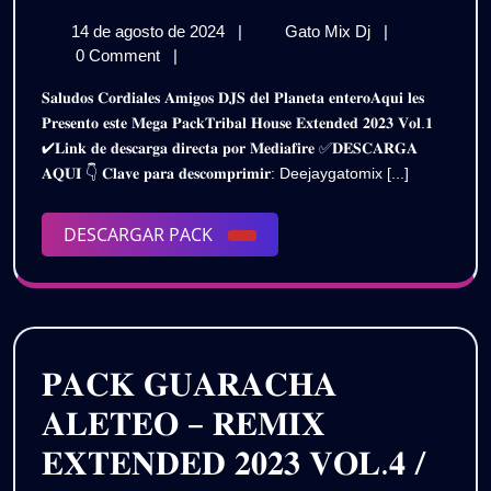
𝗧𝗥𝗜𝗕𝗔𝗟
14
𝗣𝗔𝗖𝗞
14 de agosto de 2024
|
Gato Mix Dj
|
𝗛𝗢𝗨𝗦𝗘
de
𝗧𝗥𝗜𝗕𝗔𝗟
0 Comment
|
–
agosto
𝗛𝗢𝗨𝗦𝗘
𝐒𝐚𝐥𝐮𝐝𝐨𝐬 𝐂𝐨𝐫𝐝𝐢𝐚𝐥𝐞𝐬 𝐀𝐦𝐢𝐠𝐨𝐬 𝐃𝐉𝐒 𝐝𝐞𝐥 𝐏𝐥𝐚𝐧𝐞𝐭𝐚 𝐞𝐧𝐭𝐞𝐫𝐨𝐀𝐪𝐮𝐢 𝐥𝐞𝐬
de
–
𝗘𝗫𝗧𝗘𝗡𝗗𝗘𝗗
𝐏𝐫𝐞𝐬𝐞𝐧𝐭𝐨 𝐞𝐬𝐭𝐞 𝐌𝐞𝐠𝐚 𝐏𝐚𝐜𝐤𝐓𝐫𝐢𝐛𝐚𝐥 𝐇𝐨𝐮𝐬𝐞 𝐄𝐱𝐭𝐞𝐧𝐝𝐞𝐝 𝟐𝟎𝟐𝟑 𝐕𝐨𝐥.𝟏
2024
𝗘𝗫𝗧𝗘𝗡𝗗𝗘𝗗
✔𝐋𝐢𝐧𝐤 𝐝𝐞 𝐝𝐞𝐬𝐜𝐚𝐫𝐠𝐚 𝐝𝐢𝐫𝐞𝐜𝐭𝐚 𝐩𝐨𝐫 𝐌𝐞𝐝𝐢𝐚𝐟𝐢𝐫𝐞 ✅𝐃𝐄𝐒𝐂𝐀𝐑𝐆𝐀
𝟮𝟬𝟮𝟯
𝟮𝟬𝟮𝟯
𝐀𝐐𝐔𝐈 👇 𝐂𝐥𝐚𝐯𝐞 𝐩𝐚𝐫𝐚 𝐝𝐞𝐬𝐜𝐨𝐦𝐩𝐫𝐢𝐦𝐢𝐫: Deejaygatomix [...]
𝗩𝗢𝗟.𝟭
𝗩𝗢𝗟.𝟭
(𝗗𝗘𝗦𝗖𝗔𝗥𝗚𝗔
𝗚𝗥𝗔𝗧𝗜𝗦)
DESCARGAR
DESCARGAR PACK
(𝗗𝗘𝗦𝗖𝗔𝗥𝗚𝗔
PACK
𝗚𝗥𝗔𝗧𝗜𝗦)
𝐏𝐀𝐂𝐊 𝐆𝐔𝐀𝐑𝐀𝐂𝐇𝐀
𝐀𝐋𝐄𝐓𝐄𝐎 – 𝐑𝐄𝐌𝐈𝐗
𝐄𝐗𝐓𝐄𝐍𝐃𝐄𝐃 𝟐𝟎𝟐𝟑 𝐕𝐎𝐋.𝟒 /