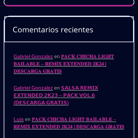
Comentarios recientes
Gabriel Gonzalez
en
𝐏𝐀𝐂𝐊 𝐂𝐇𝐈𝐂𝐇𝐀 𝐋𝐈𝐆𝐇𝐓
𝐁𝐀𝐈𝐋𝐀𝐁𝐋𝐄 – 𝐑𝐄𝐌𝐈𝐗 𝐄𝐗𝐓𝐄𝐍𝐃𝐄𝐃 𝟐𝐊𝟐𝟒 |
𝐃𝐄𝐒𝐂𝐀𝐑𝐆𝐀 𝐆𝐑𝐀𝐓𝐈𝐒
Gabriel Gonzalez
en
𝗦𝗔𝗟𝗦𝗔 𝗥𝗘𝗠𝗜𝗫
𝗘𝗫𝗧𝗘𝗡𝗗𝗘𝗗 𝟮𝗞𝟮𝟯 – 𝗣𝗔𝗖𝗞 𝗩𝗢𝗟.𝟲
(𝗗𝗘𝗦𝗖𝗔𝗥𝗚𝗔 𝗚𝗥𝗔𝗧𝗜𝗦)
Luis
en
𝐏𝐀𝐂𝐊 𝐂𝐇𝐈𝐂𝐇𝐀 𝐋𝐈𝐆𝐇𝐓 𝐁𝐀𝐈𝐋𝐀𝐁𝐋𝐄 –
𝐑𝐄𝐌𝐈𝐗 𝐄𝐗𝐓𝐄𝐍𝐃𝐄𝐃 𝟐𝐊𝟐𝟒 | 𝐃𝐄𝐒𝐂𝐀𝐑𝐆𝐀 𝐆𝐑𝐀𝐓𝐈𝐒