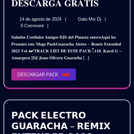
𝐏𝐀𝐂𝐊
𝐃𝐄𝐒𝐂𝐀𝐑𝐆𝐀 𝐆𝐑𝐀𝐓𝐈𝐒
𝐆𝐔𝐀𝐑𝐀
14
𝐏𝐀𝐂𝐊
14 de agosto de 2024
|
Gato Mix Dj
|
𝐀𝐋𝐄𝐓𝐄
de
𝐆𝐔𝐀𝐑𝐀𝐂𝐇𝐀
0 Comment
|
–
agosto
𝐀𝐋𝐄𝐓𝐄𝐎
𝐒𝐚𝐥𝐮𝐝𝐨𝐬 𝐂𝐨𝐫𝐝𝐢𝐚𝐥𝐞𝐬 𝐀𝐦𝐢𝐠𝐨𝐬 𝐃𝐉𝐒 𝐝𝐞𝐥 𝐏𝐥𝐚𝐧𝐞𝐭𝐚 𝐞𝐧𝐭𝐞𝐫𝐨𝐀𝐪𝐮𝐢 𝐥𝐞𝐬
de
–
𝐑𝐄𝐌𝐈𝐗
𝐏𝐫𝐞𝐬𝐞𝐧𝐭𝐨 𝐞𝐬𝐭𝐞 𝐌𝐞𝐠𝐚 𝐏𝐚𝐜𝐤𝐆𝐮𝐚𝐫𝐚𝐜𝐡𝐚 𝐀𝐥𝐞𝐭𝐞𝐨 – 𝐑𝐞𝐦𝐢𝐱 𝐄𝐱𝐭𝐞𝐧𝐝𝐞𝐝
2024
𝐑𝐄𝐌𝐈𝐗
𝟐𝟎𝟐𝟑 𝐕𝐨𝐥.𝟒✔𝐓𝐑𝐀𝐂𝐊 𝐋𝐈𝐒𝐓 𝐃𝐄 𝐄𝐒𝐓𝐄 𝐏𝐀𝐂𝐊👇𝟏𝟏𝟖. 𝐊𝐚𝐫𝐨𝐥 𝐆 –
𝐄𝐗𝐓𝐄𝐍𝐃𝐄𝐃
𝐄𝐗𝐓𝐄𝐍
𝐀𝐦𝐚𝐫𝐠𝐮𝐫𝐚 [𝐃𝐉 𝐉𝐞𝐬𝐮𝐬 𝐎𝐥𝐢𝐯𝐞𝐫𝐚 𝐆𝐮𝐚𝐫𝐚𝐜𝐡𝐚 [...]
𝟐𝟎𝟐𝟑
𝟐𝟎𝟐𝟑
𝐕𝐎𝐋.𝟒
/
DESCARGAR
DESCARGAR PACK
𝐕𝐎𝐋.𝟒
𝐃𝐄𝐒𝐂𝐀𝐑𝐆𝐀
PACK
𝐆𝐑𝐀𝐓𝐈𝐒
/
𝐃𝐄𝐒𝐂𝐀
𝐆𝐑𝐀𝐓𝐈𝐒
𝗣𝗔𝗖𝗞 𝗘𝗟𝗘𝗖𝗧𝗥𝗢
𝗚𝗨𝗔𝗥𝗔𝗖𝗛𝗔 – 𝗥𝗘𝗠𝗜𝗫