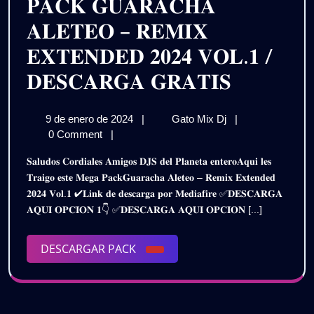
𝐏𝐀𝐂𝐊 𝐆𝐔𝐀𝐑𝐀𝐂𝐇𝐀
𝐀𝐋𝐄𝐓𝐄𝐎 – 𝐑𝐄𝐌𝐈𝐗
𝐄𝐗𝐓𝐄𝐍𝐃𝐄𝐃 𝟐𝟎𝟐𝟒 𝐕𝐎𝐋.𝟏 /
𝐏𝐀𝐂𝐊
𝐃𝐄𝐒𝐂𝐀𝐑𝐆𝐀 𝐆𝐑𝐀𝐓𝐈𝐒
𝐆𝐔𝐀𝐑𝐀
9
𝐏𝐀𝐂𝐊
9 de enero de 2024
|
Gato Mix Dj
|
𝐀𝐋𝐄𝐓𝐄
de
𝐆𝐔𝐀𝐑𝐀𝐂𝐇𝐀
0 Comment
|
–
enero
𝐀𝐋𝐄𝐓𝐄𝐎
𝐒𝐚𝐥𝐮𝐝𝐨𝐬 𝐂𝐨𝐫𝐝𝐢𝐚𝐥𝐞𝐬 𝐀𝐦𝐢𝐠𝐨𝐬 𝐃𝐉𝐒 𝐝𝐞𝐥 𝐏𝐥𝐚𝐧𝐞𝐭𝐚 𝐞𝐧𝐭𝐞𝐫𝐨𝐀𝐪𝐮𝐢 𝐥𝐞𝐬
de
–
𝐑𝐄𝐌𝐈𝐗
𝐓𝐫𝐚𝐢𝐠𝐨 𝐞𝐬𝐭𝐞 𝐌𝐞𝐠𝐚 𝐏𝐚𝐜𝐤𝐆𝐮𝐚𝐫𝐚𝐜𝐡𝐚 𝐀𝐥𝐞𝐭𝐞𝐨 – 𝐑𝐞𝐦𝐢𝐱 𝐄𝐱𝐭𝐞𝐧𝐝𝐞𝐝
2024
𝐑𝐄𝐌𝐈𝐗
𝟐𝟎𝟐𝟒 𝐕𝐨𝐥.𝟏 ✔𝐋𝐢𝐧𝐤 𝐝𝐞 𝐝𝐞𝐬𝐜𝐚𝐫𝐠𝐚 𝐩𝐨𝐫 𝐌𝐞𝐝𝐢𝐚𝐟𝐢𝐫𝐞 ✅𝐃𝐄𝐒𝐂𝐀𝐑𝐆𝐀
𝐄𝐗𝐓𝐄𝐍𝐃𝐄𝐃
𝐄𝐗𝐓𝐄𝐍
𝐀𝐐𝐔𝐈 𝐎𝐏𝐂𝐈𝐎𝐍 𝟏👇 ✅𝐃𝐄𝐒𝐂𝐀𝐑𝐆𝐀 𝐀𝐐𝐔𝐈 𝐎𝐏𝐂𝐈𝐎𝐍 [...]
𝟐𝟎𝟐𝟒
𝟐𝟎𝟐𝟒
𝐕𝐎𝐋.𝟏
/
DESCARGAR
DESCARGAR PACK
𝐕𝐎𝐋.𝟏
𝐃𝐄𝐒𝐂𝐀𝐑𝐆𝐀
PACK
𝐆𝐑𝐀𝐓𝐈𝐒
/
𝐃𝐄𝐒𝐂𝐀