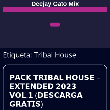
Skip
Deejay Gato Mix
to
content
Open
Menu
Etiqueta:
Tribal House
𝗣𝗔𝗖𝗞 𝗧𝗥𝗜𝗕𝗔𝗟 𝗛𝗢𝗨𝗦𝗘 –
𝗘𝗫𝗧𝗘𝗡𝗗𝗘𝗗 𝟮𝟬𝟮𝟯
𝗩𝗢𝗟.𝟭 (𝗗𝗘𝗦𝗖𝗔𝗥𝗚𝗔
𝗣𝗔𝗖𝗞
𝗚𝗥𝗔𝗧𝗜𝗦)