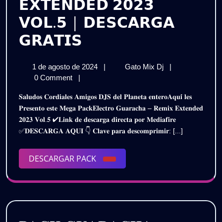
𝗘𝗫𝗧𝗘𝗡𝗗𝗘𝗗 𝟮𝟬𝟮𝟯
𝗩𝗢𝗟.𝟱 | 𝗗𝗘𝗦𝗖𝗔𝗥𝗚𝗔
𝗣𝗔𝗖𝗞
𝗚𝗥𝗔𝗧𝗜𝗦
𝗘𝗟𝗘𝗖𝗧𝗥𝗢
1
𝗣𝗔𝗖𝗞
1 de agosto de 2024
|
Gato Mix Dj
|
𝗚𝗨𝗔𝗥𝗔𝗖𝗛𝗔
de
𝗘𝗟𝗘𝗖𝗧𝗥𝗢
0 Comment
|
–
agosto
𝗚𝗨𝗔𝗥𝗔𝗖𝗛𝗔
𝐒𝐚𝐥𝐮𝐝𝐨𝐬 𝐂𝐨𝐫𝐝𝐢𝐚𝐥𝐞𝐬 𝐀𝐦𝐢𝐠𝐨𝐬 𝐃𝐉𝐒 𝐝𝐞𝐥 𝐏𝐥𝐚𝐧𝐞𝐭𝐚 𝐞𝐧𝐭𝐞𝐫𝐨𝐀𝐪𝐮𝐢́ 𝐥𝐞𝐬
de
–
𝗥𝗘𝗠𝗜𝗫
𝐏𝐫𝐞𝐬𝐞𝐧𝐭𝐨 𝐞𝐬𝐭𝐞 𝐌𝐞𝐠𝐚 𝐏𝐚𝐜𝐤𝐄𝐥𝐞𝐜𝐭𝐫𝐨 𝐆𝐮𝐚𝐫𝐚𝐜𝐡𝐚 – 𝐑𝐞𝐦𝐢𝐱 𝐄𝐱𝐭𝐞𝐧𝐝𝐞𝐝
2024
𝗥𝗘𝗠𝗜𝗫
𝟐𝟎𝟐𝟑 𝐕𝐨𝐥.𝟓 ✔𝐋𝐢𝐧𝐤 𝐝𝐞 𝐝𝐞𝐬𝐜𝐚𝐫𝐠𝐚 𝐝𝐢𝐫𝐞𝐜𝐭𝐚 𝐩𝐨𝐫 𝐌𝐞𝐝𝐢𝐚𝐟𝐢𝐫𝐞
𝗘𝗫𝗧𝗘𝗡𝗗𝗘𝗗
𝗘𝗫𝗧𝗘𝗡𝗗𝗘𝗗
✅𝐃𝐄𝐒𝐂𝐀𝐑𝐆𝐀 𝐀𝐐𝐔𝐈 👇 𝐂𝐥𝐚𝐯𝐞 𝐩𝐚𝐫𝐚 𝐝𝐞𝐬𝐜𝐨𝐦𝐩𝐫𝐢𝐦𝐢𝐫: [...]
𝟮𝟬𝟮𝟯
𝟮𝟬𝟮𝟯
𝗩𝗢𝗟.𝟱
|
DESCARGAR
DESCARGAR PACK
𝗩𝗢𝗟.𝟱
𝗗𝗘𝗦𝗖𝗔𝗥𝗚𝗔
PACK
𝗚𝗥𝗔𝗧𝗜𝗦
|
𝗗𝗘𝗦𝗖𝗔𝗥𝗚𝗔
𝗚𝗥𝗔𝗧𝗜𝗦