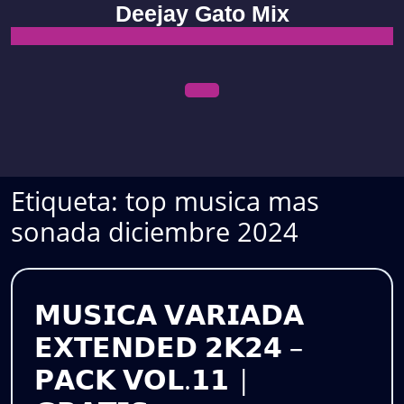
Skip
Deejay Gato Mix
to
content
Open
Menu
Etiqueta:
top musica mas
sonada diciembre 2024
𝗠𝗨𝗦𝗜𝗖𝗔 𝗩𝗔𝗥𝗜𝗔𝗗𝗔
𝗘𝗫𝗧𝗘𝗡𝗗𝗘𝗗 𝟮𝗞𝟮𝟰 –
𝗣𝗔𝗖𝗞 𝗩𝗢𝗟.𝟭𝟭 |