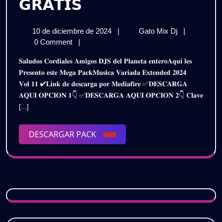
𝗠𝗨𝗦𝗜𝗖𝗔
𝗚𝗥𝗔𝗧𝗜𝗦
𝗩𝗔𝗥𝗜𝗔𝗗𝗔
10
𝗠𝗨𝗦𝗜𝗖𝗔
10 de diciembre de 2024
|
Gato Mix Dj
|
𝗘𝗫𝗧𝗘𝗡𝗗𝗘𝗗
de
𝗩𝗔𝗥𝗜𝗔𝗗𝗔
0 Comment
|
𝟮𝗞𝟮𝟰
diciembre
𝗘𝗫𝗧𝗘𝗡𝗗𝗘
𝐒𝐚𝐥𝐮𝐝𝐨𝐬 𝐂𝐨𝐫𝐝𝐢𝐚𝐥𝐞𝐬 𝐀𝐦𝐢𝐠𝐨𝐬 𝐃𝐉𝐒 𝐝𝐞𝐥 𝐏𝐥𝐚𝐧𝐞𝐭𝐚 𝐞𝐧𝐭𝐞𝐫𝐨𝐀𝐪𝐮𝐢 𝐥𝐞𝐬
de
𝟮𝗞𝟮𝟰
–
𝐏𝐫𝐞𝐬𝐞𝐧𝐭𝐨 𝐞𝐬𝐭𝐞 𝐌𝐞𝐠𝐚 𝐏𝐚𝐜𝐤𝐌𝐮𝐬𝐢𝐜𝐚 𝐕𝐚𝐫𝐢𝐚𝐝𝐚 𝐄𝐱𝐭𝐞𝐧𝐝𝐞𝐝 𝟐𝟎𝟐𝟒
2024
–
𝐕𝐨𝐥.𝟏𝟏 ✔𝐋𝐢𝐧𝐤 𝐝𝐞 𝐝𝐞𝐬𝐜𝐚𝐫𝐠𝐚 𝐩𝐨𝐫 𝐌𝐞𝐝𝐢𝐚𝐟𝐢𝐫𝐞 ✅𝐃𝐄𝐒𝐂𝐀𝐑𝐆𝐀
𝗣𝗔𝗖𝗞
𝗣𝗔𝗖𝗞
𝐀𝐐𝐔𝐈 𝐎𝐏𝐂𝐈𝐎𝐍 𝟏👇 ✅𝐃𝐄𝐒𝐂𝐀𝐑𝐆𝐀 𝐀𝐐𝐔𝐈 𝐎𝐏𝐂𝐈𝐎𝐍 𝟐👇 𝐂𝐥𝐚𝐯𝐞
𝗩𝗢𝗟.𝟭𝟭
𝗩𝗢𝗟.𝟭𝟭
[...]
|
𝗚𝗥𝗔𝗧𝗜𝗦
|
DESCARGAR
DESCARGAR PACK
𝗚𝗥𝗔𝗧𝗜𝗦
PACK