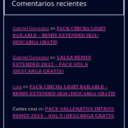
Comentarios recientes
Gabriel Gonzalez
en
𝐏𝐀𝐂𝐊 𝐂𝐇𝐈𝐂𝐇𝐀 𝐋𝐈𝐆𝐇𝐓
𝐁𝐀𝐈𝐋𝐀𝐁𝐋𝐄 – 𝐑𝐄𝐌𝐈𝐗 𝐄𝐗𝐓𝐄𝐍𝐃𝐄𝐃 𝟐𝐊𝟐𝟒 |
𝐃𝐄𝐒𝐂𝐀𝐑𝐆𝐀 𝐆𝐑𝐀𝐓𝐈𝐒
Gabriel Gonzalez
en
𝗦𝗔𝗟𝗦𝗔 𝗥𝗘𝗠𝗜𝗫
𝗘𝗫𝗧𝗘𝗡𝗗𝗘𝗗 𝟮𝗞𝟮𝟯 – 𝗣𝗔𝗖𝗞 𝗩𝗢𝗟.𝟲
(𝗗𝗘𝗦𝗖𝗔𝗥𝗚𝗔 𝗚𝗥𝗔𝗧𝗜𝗦)
Luis
en
𝐏𝐀𝐂𝐊 𝐂𝐇𝐈𝐂𝐇𝐀 𝐋𝐈𝐆𝐇𝐓 𝐁𝐀𝐈𝐋𝐀𝐁𝐋𝐄 –
𝐑𝐄𝐌𝐈𝐗 𝐄𝐗𝐓𝐄𝐍𝐃𝐄𝐃 𝟐𝐊𝟐𝟒 | 𝐃𝐄𝐒𝐂𝐀𝐑𝐆𝐀 𝐆𝐑𝐀𝐓𝐈𝐒
Carlos cruz
en
𝗣𝗔𝗖𝗞 𝗩𝗔𝗟𝗟𝗘𝗡𝗔𝗧𝗢𝗦 𝗜𝗡𝗧𝗥𝗢𝗦
𝗥𝗘𝗠𝗜𝗫 𝟮𝟬𝟮𝟯 – 𝗩𝗢𝗟.𝟱 | 𝗗𝗘𝗦𝗖𝗔𝗥𝗚𝗔 𝗚𝗥𝗔𝗧𝗜𝗦