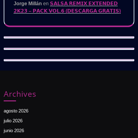
Jorge Millán
en
𝗦𝗔𝗟𝗦𝗔 𝗥𝗘𝗠𝗜𝗫 𝗘𝗫𝗧𝗘𝗡𝗗𝗘𝗗
𝟮𝗞𝟮𝟯 – 𝗣𝗔𝗖𝗞 𝗩𝗢𝗟.𝟲 (𝗗𝗘𝗦𝗖𝗔𝗥𝗚𝗔 𝗚𝗥𝗔𝗧𝗜𝗦)
Archives
agosto 2026
julio 2026
junio 2026