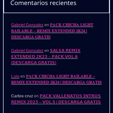
Comentarios recientes
Gabriel Gonzalez
en
𝐏𝐀𝐂𝐊 𝐂𝐇𝐈𝐂𝐇𝐀 𝐋𝐈𝐆𝐇𝐓
𝐁𝐀𝐈𝐋𝐀𝐁𝐋𝐄 – 𝐑𝐄𝐌𝐈𝐗 𝐄𝐗𝐓𝐄𝐍𝐃𝐄𝐃 𝟐𝐊𝟐𝟒 |
𝐃𝐄𝐒𝐂𝐀𝐑𝐆𝐀 𝐆𝐑𝐀𝐓𝐈𝐒
Gabriel Gonzalez
en
𝗦𝗔𝗟𝗦𝗔 𝗥𝗘𝗠𝗜𝗫
𝗘𝗫𝗧𝗘𝗡𝗗𝗘𝗗 𝟮𝗞𝟮𝟯 – 𝗣𝗔𝗖𝗞 𝗩𝗢𝗟.𝟲
(𝗗𝗘𝗦𝗖𝗔𝗥𝗚𝗔 𝗚𝗥𝗔𝗧𝗜𝗦)
Luis
en
𝐏𝐀𝐂𝐊 𝐂𝐇𝐈𝐂𝐇𝐀 𝐋𝐈𝐆𝐇𝐓 𝐁𝐀𝐈𝐋𝐀𝐁𝐋𝐄 –
𝐑𝐄𝐌𝐈𝐗 𝐄𝐗𝐓𝐄𝐍𝐃𝐄𝐃 𝟐𝐊𝟐𝟒 | 𝐃𝐄𝐒𝐂𝐀𝐑𝐆𝐀 𝐆𝐑𝐀𝐓𝐈𝐒
Carlos cruz
en
𝗣𝗔𝗖𝗞 𝗩𝗔𝗟𝗟𝗘𝗡𝗔𝗧𝗢𝗦 𝗜𝗡𝗧𝗥𝗢𝗦
𝗥𝗘𝗠𝗜𝗫 𝟮𝟬𝟮𝟯 – 𝗩𝗢𝗟.𝟱 | 𝗗𝗘𝗦𝗖𝗔𝗥𝗚𝗔 𝗚𝗥𝗔𝗧𝗜𝗦