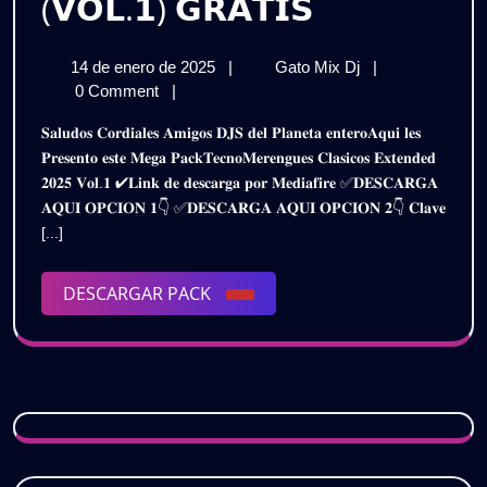
𝗣𝗔𝗖𝗞
(𝗩𝗢𝗟.𝟭) 𝗚𝗥𝗔𝗧𝗜𝗦
𝗧𝗘𝗖𝗡𝗢
14
𝗣𝗔𝗖𝗞
14 de enero de 2025
|
Gato Mix Dj
|
𝗠𝗘𝗥𝗘𝗡𝗚
de
𝗧𝗘𝗖𝗡𝗢
0 Comment
|
𝗘𝗫𝗧𝗘𝗡𝗗𝗘
enero
𝗠𝗘𝗥𝗘𝗡𝗚𝗨𝗘𝗦
𝐒𝐚𝐥𝐮𝐝𝐨𝐬 𝐂𝐨𝐫𝐝𝐢𝐚𝐥𝐞𝐬 𝐀𝐦𝐢𝐠𝐨𝐬 𝐃𝐉𝐒 𝐝𝐞𝐥 𝐏𝐥𝐚𝐧𝐞𝐭𝐚 𝐞𝐧𝐭𝐞𝐫𝐨𝐀𝐪𝐮𝐢 𝐥𝐞𝐬
de
𝗘𝗫𝗧𝗘𝗡𝗗𝗘𝗗
𝟮𝗞𝟮𝟱
𝐏𝐫𝐞𝐬𝐞𝐧𝐭𝐨 𝐞𝐬𝐭𝐞 𝐌𝐞𝐠𝐚 𝐏𝐚𝐜𝐤𝐓𝐞𝐜𝐧𝐨𝐌𝐞𝐫𝐞𝐧𝐠𝐮𝐞𝐬 𝐂𝐥𝐚𝐬𝐢𝐜𝐨𝐬 𝐄𝐱𝐭𝐞𝐧𝐝𝐞𝐝
2025
𝟮𝗞𝟮𝟱
𝟐𝟎𝟐𝟓 𝐕𝐨𝐥.𝟏 ✔𝐋𝐢𝐧𝐤 𝐝𝐞 𝐝𝐞𝐬𝐜𝐚𝐫𝐠𝐚 𝐩𝐨𝐫 𝐌𝐞𝐝𝐢𝐚𝐟𝐢𝐫𝐞 ✅𝐃𝐄𝐒𝐂𝐀𝐑𝐆𝐀
(𝗩𝗢𝗟.𝟭)
(𝗩𝗢𝗟.𝟭)
𝐀𝐐𝐔𝐈 𝐎𝐏𝐂𝐈𝐎𝐍 𝟏👇 ✅𝐃𝐄𝐒𝐂𝐀𝐑𝐆𝐀 𝐀𝐐𝐔𝐈 𝐎𝐏𝐂𝐈𝐎𝐍 𝟐👇 𝐂𝐥𝐚𝐯𝐞
𝗚𝗥𝗔𝗧𝗜𝗦
𝗚𝗥𝗔𝗧𝗜𝗦
[...]
DESCARGAR
DESCARGAR PACK
PACK