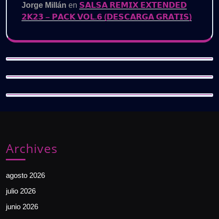
Jorge Millán
en
𝗦𝗔𝗟𝗦𝗔 𝗥𝗘𝗠𝗜𝗫 𝗘𝗫𝗧𝗘𝗡𝗗𝗘𝗗
𝟮𝗞𝟮𝟯 – 𝗣𝗔𝗖𝗞 𝗩𝗢𝗟.𝟲 (𝗗𝗘𝗦𝗖𝗔𝗥𝗚𝗔 𝗚𝗥𝗔𝗧𝗜𝗦)
Archives
agosto 2026
julio 2026
junio 2026