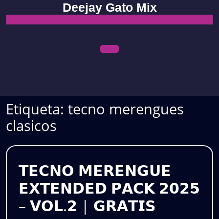
Skip
Deejay Gato Mix
to
content
Open
Menu
Etiqueta:
tecno merengues
clasicos
𝗧𝗘𝗖𝗡𝗢 𝗠𝗘𝗥𝗘𝗡𝗚𝗨𝗘
𝗘𝗫𝗧𝗘𝗡𝗗𝗘𝗗 𝗣𝗔𝗖𝗞 𝟮𝟬𝟮𝟱
𝗧𝗘𝗖𝗡𝗢
– 𝗩𝗢𝗟.𝟮 | 𝗚𝗥𝗔𝗧𝗜𝗦