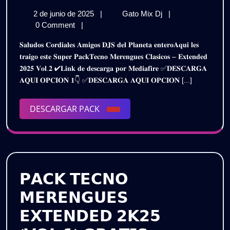
𝗠𝗘𝗥𝗘𝗡
2
𝗧𝗘𝗖𝗡𝗢
2 de junio de 2025
|
Gato Mix Dj
|
𝗘𝗫𝗧𝗘𝗡
de
𝗠𝗘𝗥𝗘𝗡𝗚𝗨𝗘
0 Comment
|
𝗣𝗔𝗖𝗞
junio
𝗘𝗫𝗧𝗘𝗡𝗗𝗘𝗗
𝐒𝐚𝐥𝐮𝐝𝐨𝐬 𝐂𝐨𝐫𝐝𝐢𝐚𝐥𝐞𝐬 𝐀𝐦𝐢𝐠𝐨𝐬 𝐃𝐉𝐒 𝐝𝐞𝐥 𝐏𝐥𝐚𝐧𝐞𝐭𝐚 𝐞𝐧𝐭𝐞𝐫𝐨𝐀𝐪𝐮𝐢 𝐥𝐞𝐬
de
𝗣𝗔𝗖𝗞
𝟮𝟬𝟮𝟱
𝐭𝐫𝐚𝐢𝐠𝐨 𝐞𝐬𝐭𝐞 𝐒𝐮𝐩𝐞𝐫 𝐏𝐚𝐜𝐤𝐓𝐞𝐜𝐧𝐨 𝐌𝐞𝐫𝐞𝐧𝐠𝐮𝐞𝐬 𝐂𝐥𝐚𝐬𝐢𝐜𝐨𝐬 – 𝐄𝐱𝐭𝐞𝐧𝐝𝐞𝐝
2025
𝟮𝟬𝟮𝟱
𝟐𝟎𝟐𝟓 𝐕𝐨𝐥.𝟐 ✔𝐋𝐢𝐧𝐤 𝐝𝐞 𝐝𝐞𝐬𝐜𝐚𝐫𝐠𝐚 𝐩𝐨𝐫 𝐌𝐞𝐝𝐢𝐚𝐟𝐢𝐫𝐞 ✅𝐃𝐄𝐒𝐂𝐀𝐑𝐆𝐀
–
–
𝐀𝐐𝐔𝐈 𝐎𝐏𝐂𝐈𝐎𝐍 𝟏👇 ✅𝐃𝐄𝐒𝐂𝐀𝐑𝐆𝐀 𝐀𝐐𝐔𝐈 𝐎𝐏𝐂𝐈𝐎𝐍 [...]
𝗩𝗢𝗟.𝟮
𝗩𝗢𝗟.𝟮
|
𝗚𝗥𝗔𝗧𝗜𝗦
DESCARGAR
DESCARGAR PACK
|
PACK
𝗚𝗥𝗔𝗧𝗜𝗦
𝗣𝗔𝗖𝗞 𝗧𝗘𝗖𝗡𝗢
𝗠𝗘𝗥𝗘𝗡𝗚𝗨𝗘𝗦
𝗘𝗫𝗧𝗘𝗡𝗗𝗘𝗗 𝟮𝗞𝟮𝟱