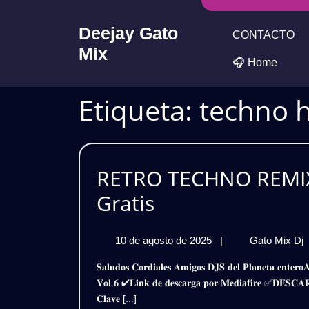
Skip
to
Deejay Gato
CONTACTO
content
Mix
🎧 Home
Etiqueta:
techno 
RETRO TECHNO REMIX
RETRO
Gratis
TECHNO
10
10 de agosto de 2025
|
Gato Mix Dj
REMIX
de
𝐒𝐚𝐥𝐮𝐝𝐨𝐬 𝐂𝐨𝐫𝐝𝐢𝐚𝐥𝐞𝐬 𝐀𝐦𝐢𝐠𝐨𝐬 𝐃𝐉𝐒 𝐝𝐞𝐥 𝐏𝐥𝐚𝐧𝐞𝐭𝐚 𝐞𝐧𝐭𝐞𝐫𝐨𝐀𝐪𝐮𝐢 𝐥𝐞𝐬 𝐏𝐫𝐞𝐬𝐞𝐧𝐭𝐨 𝐞𝐬𝐭𝐞 𝐒𝐮𝐩𝐞𝐫 𝐏𝐚𝐜𝐤𝐑𝐞𝐭𝐫𝐨 𝐓𝐞𝐜𝐡𝐧𝐨 𝐑𝐞𝐦𝐢𝐱 𝟐𝟎𝟐𝟓
PACK
agosto
𝐕𝐨𝐥.𝟔 ✔𝐋𝐢𝐧𝐤 𝐝𝐞 𝐝𝐞𝐬𝐜𝐚𝐫𝐠𝐚 𝐩𝐨𝐫 𝐌𝐞𝐝𝐢𝐚𝐟𝐢𝐫𝐞 ✅𝐃
de
2K25
𝐂𝐥𝐚𝐯𝐞 [...]
2025