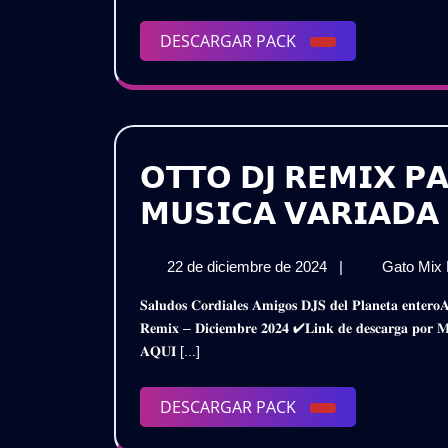
–
DESCARGAR
DESCARGAR PACK
VOL.6
|
PACK
|
Gratis
𝗢𝗧𝗧𝗢 𝗗𝗝 𝗥𝗘𝗠𝗜𝗫 𝗣
𝗠𝗨𝗦𝗜𝗖𝗔 𝗩𝗔𝗥𝗜𝗔𝗗𝗔 
22
22 de diciembre de 2024
|
Gato Mix
de
𝐒𝐚𝐥𝐮𝐝𝐨𝐬 𝐂𝐨𝐫𝐝𝐢𝐚𝐥𝐞𝐬 𝐀𝐦𝐢𝐠𝐨𝐬 𝐃𝐉𝐒 𝐝𝐞𝐥 𝐏𝐥𝐚𝐧𝐞𝐭𝐚 𝐞𝐧𝐭𝐞𝐫𝐨𝐀𝐪𝐮𝐢 𝐥𝐞𝐬 𝐏𝐫𝐞𝐬𝐞𝐧𝐭𝐨 𝐞𝐬𝐭𝐞 𝐌𝐞𝐠𝐚 𝐏𝐚𝐜𝐤 𝐌𝐮𝐬𝐢𝐜𝐚𝐥 𝐕𝐚𝐫𝐢𝐚𝐝𝐨𝐎𝐭𝐭𝐨 𝐃𝐣
diciembre
𝐑𝐞𝐦𝐢𝐱 – 𝐃𝐢𝐜𝐢𝐞𝐦𝐛𝐫𝐞 𝟐𝟎𝟐𝟒 ✔𝐋𝐢𝐧𝐤 𝐝𝐞 𝐝𝐞𝐬𝐜𝐚𝐫𝐠𝐚 
de
𝐀𝐐𝐔𝐈 [...]
2024
DESCARGAR
DESCARGAR PACK
PACK