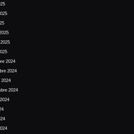
025
025
025
2025
 2025
2025
bre 2024
bre 2024
e 2024
mbre 2024
 2024
24
024
024