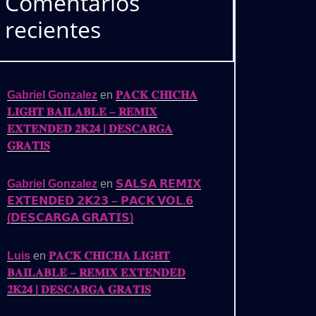
Comentarios
recientes
Gabriel Gonzalez
en
𝐏𝐀𝐂𝐊 𝐂𝐇𝐈𝐂𝐇𝐀
𝐋𝐈𝐆𝐇𝐓 𝐁𝐀𝐈𝐋𝐀𝐁𝐋𝐄 – 𝐑𝐄𝐌𝐈𝐗
𝐄𝐗𝐓𝐄𝐍𝐃𝐄𝐃 𝟐𝐊𝟐𝟒 | 𝐃𝐄𝐒𝐂𝐀𝐑𝐆𝐀
𝐆𝐑𝐀𝐓𝐈𝐒
Gabriel Gonzalez
en
𝗦𝗔𝗟𝗦𝗔 𝗥𝗘𝗠𝗜𝗫
𝗘𝗫𝗧𝗘𝗡𝗗𝗘𝗗 𝟮𝗞𝟮𝟯 – 𝗣𝗔𝗖𝗞 𝗩𝗢𝗟.𝟲
(𝗗𝗘𝗦𝗖𝗔𝗥𝗚𝗔 𝗚𝗥𝗔𝗧𝗜𝗦)
Luis
en
𝐏𝐀𝐂𝐊 𝐂𝐇𝐈𝐂𝐇𝐀 𝐋𝐈𝐆𝐇𝐓
𝐁𝐀𝐈𝐋𝐀𝐁𝐋𝐄 – 𝐑𝐄𝐌𝐈𝐗 𝐄𝐗𝐓𝐄𝐍𝐃𝐄𝐃
𝟐𝐊𝟐𝟒 | 𝐃𝐄𝐒𝐂𝐀𝐑𝐆𝐀 𝐆𝐑𝐀𝐓𝐈𝐒