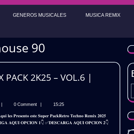
GENEROS MUSICALES
MUSICA REMIX
house 90
 PACK 2K25 – VOL.6 |
RETRO
|
0 Comment
|
15:25
TECHNO
REMIX
𝐒𝐂𝐀𝐑𝐆𝐀 𝐀𝐐𝐔𝐈 𝐎𝐏𝐂𝐈𝐎𝐍 𝟏👇 ✅𝐃𝐄𝐒𝐂𝐀𝐑𝐆𝐀 𝐀𝐐𝐔𝐈 𝐎𝐏𝐂𝐈𝐎𝐍 𝟐👇
PACK
2K25