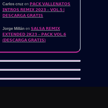
Carlos cruz
en
𝗣𝗔𝗖𝗞 𝗩𝗔𝗟𝗟𝗘𝗡𝗔𝗧𝗢𝗦
𝗜𝗡𝗧𝗥𝗢𝗦 𝗥𝗘𝗠𝗜𝗫 𝟮𝟬𝟮𝟯 – 𝗩𝗢𝗟.𝟱 |
𝗗𝗘𝗦𝗖𝗔𝗥𝗚𝗔 𝗚𝗥𝗔𝗧𝗜𝗦
Jorge Millán
en
𝗦𝗔𝗟𝗦𝗔 𝗥𝗘𝗠𝗜𝗫
𝗘𝗫𝗧𝗘𝗡𝗗𝗘𝗗 𝟮𝗞𝟮𝟯 – 𝗣𝗔𝗖𝗞 𝗩𝗢𝗟.𝟲
(𝗗𝗘𝗦𝗖𝗔𝗥𝗚𝗔 𝗚𝗥𝗔𝗧𝗜𝗦)