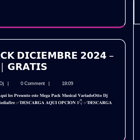
–
VOL.6
Gratis
𝗖𝗞 𝗗𝗜𝗖𝗜𝗘𝗠𝗕𝗥𝗘 𝟮𝟬𝟮𝟰 –
𝗢𝗧𝗧𝗢
| 𝗚𝗥𝗔𝗧𝗜𝗦
𝗗𝗝
𝗢𝗧𝗧𝗢
 Dj
|
0 Comment
|
18:09
𝗥𝗘𝗠𝗜𝗫
𝗗𝗝
𝗣𝗔𝗖𝗞
𝗥𝗘𝗠𝗜𝗫
𝐨𝐫 𝐌𝐞𝐝𝐢𝐚𝐟𝐢𝐫𝐞 ✅𝐃𝐄𝐒𝐂𝐀𝐑𝐆𝐀 𝐀𝐐𝐔𝐈 𝐎𝐏𝐂𝐈𝐎𝐍 𝟏👇 ✅𝐃𝐄𝐒𝐂𝐀𝐑𝐆𝐀
𝗣𝗔𝗖𝗞
𝗗𝗜𝗖𝗜𝗘𝗠𝗕𝗥𝗘
𝗗𝗜𝗖𝗜𝗘𝗠𝗕𝗥𝗘
𝟮𝟬𝟮𝟰
𝟮𝟬𝟮𝟰
–
–
𝗠𝗨𝗦𝗜𝗖𝗔
𝗩𝗔𝗥𝗜𝗔𝗗𝗔