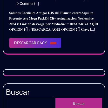
𝗣𝗔𝗖𝗞
de
𝗖𝗜𝗧𝗬
0 Comment
|
𝗡𝗢𝗩𝗜𝗘𝗠𝗕𝗥𝗘
diciembre
𝗣𝗔𝗖𝗞
𝐒𝐚𝐥𝐮𝐝𝐨𝐬 𝐂𝐨𝐫𝐝𝐢𝐚𝐥𝐞𝐬 𝐀𝐦𝐢𝐠𝐨𝐬 𝐃𝐉𝐒 𝐝𝐞𝐥 𝐏𝐥𝐚𝐧𝐞𝐭𝐚 𝐞𝐧𝐭𝐞𝐫𝐨𝐀𝐪𝐮𝐢 𝐥𝐞𝐬
de
𝗡𝗢𝗩𝗜𝗘𝗠𝗕𝗥
𝟮𝟬𝟮𝟰
𝐏𝐫𝐞𝐬𝐞𝐧𝐭𝐨 𝐞𝐬𝐭𝐞 𝐌𝐞𝐠𝐚 𝐏𝐚𝐜𝐤𝐃𝐣 𝐂𝐢𝐭𝐲 𝐀𝐜𝐭𝐮𝐚𝐥𝐢𝐳𝐚𝐜𝐢𝐨𝐧 𝐍𝐨𝐯𝐢𝐞𝐦𝐛𝐫𝐞
2024
𝟮𝟬𝟮𝟰
𝟐𝟎𝟐𝟒 ✔𝐋𝐢𝐧𝐤 𝐝𝐞 𝐝𝐞𝐬𝐜𝐚𝐫𝐠𝐚 𝐩𝐨𝐫 𝐌𝐞𝐝𝐢𝐚𝐟𝐢𝐫𝐞 ✅𝐃𝐄𝐒𝐂𝐀𝐑𝐆𝐀 𝐀𝐐𝐔𝐈
|
|
𝐎𝐏𝐂𝐈𝐎𝐍 𝟏👇 ✅𝐃𝐄𝐒𝐂𝐀𝐑𝐆𝐀 𝐀𝐐𝐔𝐈 𝐎𝐏𝐂𝐈𝐎𝐍 𝟐👇 𝐂𝐥𝐚𝐯𝐞 [...]
𝗚𝗥𝗔𝗧𝗜𝗦
𝗚𝗥𝗔𝗧𝗜𝗦
DESCARGAR
DESCARGAR PACK
PACK
Buscar
Buscar