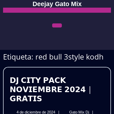
Skip
Deejay Gato Mix
to
content
Open
Menu
Etiqueta:
red bull 3style kodh
𝗗𝗝 𝗖𝗜𝗧𝗬 𝗣𝗔𝗖𝗞
𝗡𝗢𝗩𝗜𝗘𝗠𝗕𝗥𝗘 𝟮𝟬𝟮𝟰 |
𝗗𝗝
𝗚𝗥𝗔𝗧𝗜𝗦
𝗖𝗜𝗧𝗬
4
𝗗𝗝
4 de diciembre de 2024
|
Gato Mix Dj
|