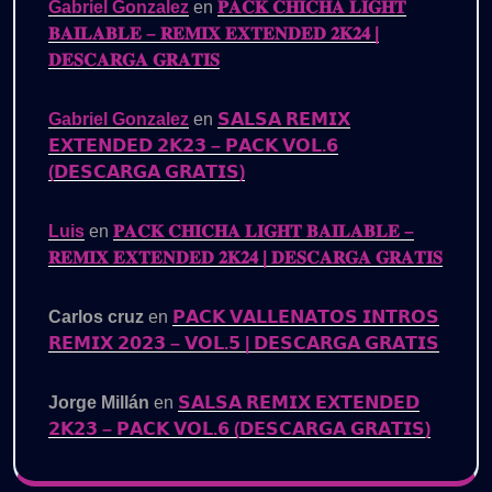
Gabriel Gonzalez
en
𝐏𝐀𝐂𝐊 𝐂𝐇𝐈𝐂𝐇𝐀 𝐋𝐈𝐆𝐇𝐓
𝐁𝐀𝐈𝐋𝐀𝐁𝐋𝐄 – 𝐑𝐄𝐌𝐈𝐗 𝐄𝐗𝐓𝐄𝐍𝐃𝐄𝐃 𝟐𝐊𝟐𝟒 |
𝐃𝐄𝐒𝐂𝐀𝐑𝐆𝐀 𝐆𝐑𝐀𝐓𝐈𝐒
Gabriel Gonzalez
en
𝗦𝗔𝗟𝗦𝗔 𝗥𝗘𝗠𝗜𝗫
𝗘𝗫𝗧𝗘𝗡𝗗𝗘𝗗 𝟮𝗞𝟮𝟯 – 𝗣𝗔𝗖𝗞 𝗩𝗢𝗟.𝟲
(𝗗𝗘𝗦𝗖𝗔𝗥𝗚𝗔 𝗚𝗥𝗔𝗧𝗜𝗦)
Luis
en
𝐏𝐀𝐂𝐊 𝐂𝐇𝐈𝐂𝐇𝐀 𝐋𝐈𝐆𝐇𝐓 𝐁𝐀𝐈𝐋𝐀𝐁𝐋𝐄 –
𝐑𝐄𝐌𝐈𝐗 𝐄𝐗𝐓𝐄𝐍𝐃𝐄𝐃 𝟐𝐊𝟐𝟒 | 𝐃𝐄𝐒𝐂𝐀𝐑𝐆𝐀 𝐆𝐑𝐀𝐓𝐈𝐒
Carlos cruz
en
𝗣𝗔𝗖𝗞 𝗩𝗔𝗟𝗟𝗘𝗡𝗔𝗧𝗢𝗦 𝗜𝗡𝗧𝗥𝗢𝗦
𝗥𝗘𝗠𝗜𝗫 𝟮𝟬𝟮𝟯 – 𝗩𝗢𝗟.𝟱 | 𝗗𝗘𝗦𝗖𝗔𝗥𝗚𝗔 𝗚𝗥𝗔𝗧𝗜𝗦
Jorge Millán
en
𝗦𝗔𝗟𝗦𝗔 𝗥𝗘𝗠𝗜𝗫 𝗘𝗫𝗧𝗘𝗡𝗗𝗘𝗗
𝟮𝗞𝟮𝟯 – 𝗣𝗔𝗖𝗞 𝗩𝗢𝗟.𝟲 (𝗗𝗘𝗦𝗖𝗔𝗥𝗚𝗔 𝗚𝗥𝗔𝗧𝗜𝗦)