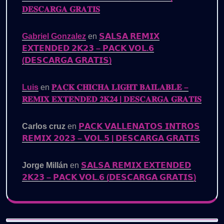
𝐃𝐄𝐒𝐂𝐀𝐑𝐆𝐀 𝐆𝐑𝐀𝐓𝐈𝐒
Gabriel Gonzalez
en
𝗦𝗔𝗟𝗦𝗔 𝗥𝗘𝗠𝗜𝗫
𝗘𝗫𝗧𝗘𝗡𝗗𝗘𝗗 𝟮𝗞𝟮𝟯 – 𝗣𝗔𝗖𝗞 𝗩𝗢𝗟.𝟲
(𝗗𝗘𝗦𝗖𝗔𝗥𝗚𝗔 𝗚𝗥𝗔𝗧𝗜𝗦)
Luis
en
𝐏𝐀𝐂𝐊 𝐂𝐇𝐈𝐂𝐇𝐀 𝐋𝐈𝐆𝐇𝐓 𝐁𝐀𝐈𝐋𝐀𝐁𝐋𝐄 –
𝐑𝐄𝐌𝐈𝐗 𝐄𝐗𝐓𝐄𝐍𝐃𝐄𝐃 𝟐𝐊𝟐𝟒 | 𝐃𝐄𝐒𝐂𝐀𝐑𝐆𝐀 𝐆𝐑𝐀𝐓𝐈𝐒
Carlos cruz
en
𝗣𝗔𝗖𝗞 𝗩𝗔𝗟𝗟𝗘𝗡𝗔𝗧𝗢𝗦 𝗜𝗡𝗧𝗥𝗢𝗦
𝗥𝗘𝗠𝗜𝗫 𝟮𝟬𝟮𝟯 – 𝗩𝗢𝗟.𝟱 | 𝗗𝗘𝗦𝗖𝗔𝗥𝗚𝗔 𝗚𝗥𝗔𝗧𝗜𝗦
Jorge Millán
en
𝗦𝗔𝗟𝗦𝗔 𝗥𝗘𝗠𝗜𝗫 𝗘𝗫𝗧𝗘𝗡𝗗𝗘𝗗
𝟮𝗞𝟮𝟯 – 𝗣𝗔𝗖𝗞 𝗩𝗢𝗟.𝟲 (𝗗𝗘𝗦𝗖𝗔𝗥𝗚𝗔 𝗚𝗥𝗔𝗧𝗜𝗦)