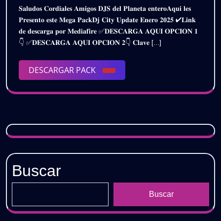
𝗘𝗡𝗘𝗥𝗢
𝐒𝐚𝐥𝐮𝐝𝐨𝐬 𝐂𝐨𝐫𝐝𝐢𝐚𝐥𝐞𝐬 𝐀𝐦𝐢𝐠𝐨𝐬 𝐃𝐉𝐒 𝐝𝐞𝐥 𝐏𝐥𝐚𝐧𝐞𝐭𝐚 𝐞𝐧𝐭𝐞𝐫𝐨𝐀𝐪𝐮𝐢 𝐥𝐞𝐬
de
𝗘𝗡𝗘𝗥𝗢
𝟮𝟬𝟮𝟱
𝐏𝐫𝐞𝐬𝐞𝐧𝐭𝐨 𝐞𝐬𝐭𝐞 𝐌𝐞𝐠𝐚 𝐏𝐚𝐜𝐤𝐃𝐣 𝐂𝐢𝐭𝐲 𝐔𝐩𝐝𝐚𝐭𝐞 𝐄𝐧𝐞𝐫𝐨 𝟐𝟎𝟐𝟓 ✔𝐋𝐢𝐧𝐤
2025
𝟮𝟬𝟮𝟱
𝐝𝐞 𝐝𝐞𝐬𝐜𝐚𝐫𝐠𝐚 𝐩𝐨𝐫 𝐌𝐞𝐝𝐢𝐚𝐟𝐢𝐫𝐞 ✅𝐃𝐄𝐒𝐂𝐀𝐑𝐆𝐀 𝐀𝐐𝐔𝐈 𝐎𝐏𝐂𝐈𝐎𝐍 𝟏
|
|
👇 ✅𝐃𝐄𝐒𝐂𝐀𝐑𝐆𝐀 𝐀𝐐𝐔𝐈 𝐎𝐏𝐂𝐈𝐎𝐍 𝟐👇 𝐂𝐥𝐚𝐯𝐞 [...]
𝗚𝗥𝗔𝗧𝗜𝗦
𝗚𝗥𝗔𝗧𝗜𝗦
DESCARGAR
DESCARGAR PACK
PACK
Buscar
Buscar