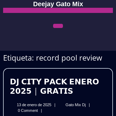
Skip
Deejay Gato Mix
to
content
Open
Menu
Etiqueta:
record pool review
𝗗𝗝 𝗖𝗜𝗧𝗬 𝗣𝗔𝗖𝗞 𝗘𝗡𝗘𝗥𝗢
𝗗𝗝
𝟮𝟬𝟮𝟱 | 𝗚𝗥𝗔𝗧𝗜𝗦
𝗖𝗜𝗧𝗬
13
𝗗𝗝
13 de enero de 2025
|
Gato Mix Dj
|
𝗣𝗔𝗖𝗞
de
𝗖𝗜𝗧𝗬
0 Comment
|
enero
𝗣𝗔𝗖𝗞