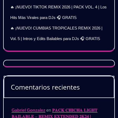
🔥 ¡NUEVO! TIKTOK REMIX 2026 | PACK VOL. 4 | Los
Hits Más Virales para DJs 🎧 GRATIS
🔥 ¡NUEVO! CUMBIAS TROPICALES REMIX 2026 |
Vol. 5 | Intros y Edits Bailables para DJs 🎧 GRATIS
Comentarios recientes
Gabriel Gonzalez
en
𝐏𝐀𝐂𝐊 𝐂𝐇𝐈𝐂𝐇𝐀 𝐋𝐈𝐆𝐇𝐓
𝐁𝐀𝐈𝐋𝐀𝐁𝐋𝐄 – 𝐑𝐄𝐌𝐈𝐗 𝐄𝐗𝐓𝐄𝐍𝐃𝐄𝐃 𝟐𝐊𝟐𝟒 |