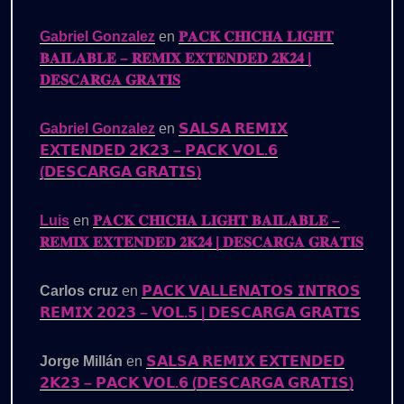
Gabriel Gonzalez
en
𝐏𝐀𝐂𝐊 𝐂𝐇𝐈𝐂𝐇𝐀 𝐋𝐈𝐆𝐇𝐓
𝐁𝐀𝐈𝐋𝐀𝐁𝐋𝐄 – 𝐑𝐄𝐌𝐈𝐗 𝐄𝐗𝐓𝐄𝐍𝐃𝐄𝐃 𝟐𝐊𝟐𝟒 |
𝐃𝐄𝐒𝐂𝐀𝐑𝐆𝐀 𝐆𝐑𝐀𝐓𝐈𝐒
Gabriel Gonzalez
en
𝗦𝗔𝗟𝗦𝗔 𝗥𝗘𝗠𝗜𝗫
𝗘𝗫𝗧𝗘𝗡𝗗𝗘𝗗 𝟮𝗞𝟮𝟯 – 𝗣𝗔𝗖𝗞 𝗩𝗢𝗟.𝟲
(𝗗𝗘𝗦𝗖𝗔𝗥𝗚𝗔 𝗚𝗥𝗔𝗧𝗜𝗦)
Luis
en
𝐏𝐀𝐂𝐊 𝐂𝐇𝐈𝐂𝐇𝐀 𝐋𝐈𝐆𝐇𝐓 𝐁𝐀𝐈𝐋𝐀𝐁𝐋𝐄 –
𝐑𝐄𝐌𝐈𝐗 𝐄𝐗𝐓𝐄𝐍𝐃𝐄𝐃 𝟐𝐊𝟐𝟒 | 𝐃𝐄𝐒𝐂𝐀𝐑𝐆𝐀 𝐆𝐑𝐀𝐓𝐈𝐒
Carlos cruz
en
𝗣𝗔𝗖𝗞 𝗩𝗔𝗟𝗟𝗘𝗡𝗔𝗧𝗢𝗦 𝗜𝗡𝗧𝗥𝗢𝗦
𝗥𝗘𝗠𝗜𝗫 𝟮𝟬𝟮𝟯 – 𝗩𝗢𝗟.𝟱 | 𝗗𝗘𝗦𝗖𝗔𝗥𝗚𝗔 𝗚𝗥𝗔𝗧𝗜𝗦
Jorge Millán
en
𝗦𝗔𝗟𝗦𝗔 𝗥𝗘𝗠𝗜𝗫 𝗘𝗫𝗧𝗘𝗡𝗗𝗘𝗗
𝟮𝗞𝟮𝟯 – 𝗣𝗔𝗖𝗞 𝗩𝗢𝗟.𝟲 (𝗗𝗘𝗦𝗖𝗔𝗥𝗚𝗔 𝗚𝗥𝗔𝗧𝗜𝗦)