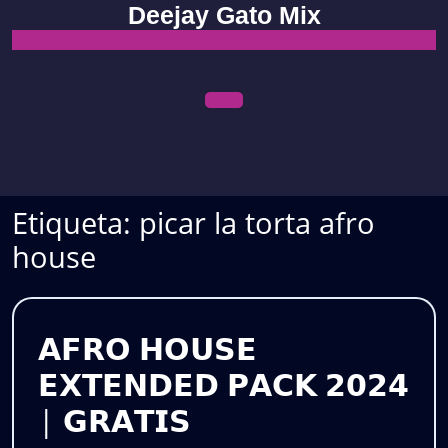
Skip
Deejay Gato Mix
to
content
Open
Menu
Etiqueta:
picar la torta afro
house
𝗔𝗙𝗥𝗢 𝗛𝗢𝗨𝗦𝗘
𝗘𝗫𝗧𝗘𝗡𝗗𝗘𝗗 𝗣𝗔𝗖𝗞 𝟮𝟬𝟮𝟰
𝗔𝗙𝗥𝗢
| 𝗚𝗥𝗔𝗧𝗜𝗦