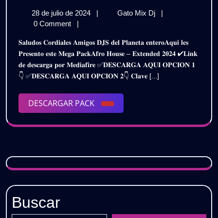
𝗛𝗢𝗨𝗦𝗘
28
𝗔𝗙𝗥𝗢
28 de julio de 2024
|
Gato Mix Dj
|
𝗘𝗫𝗧𝗘𝗡𝗗𝗘𝗗
de
𝗛𝗢𝗨𝗦𝗘
0 Comment
|
𝗣𝗔𝗖𝗞
julio
𝗘𝗫𝗧𝗘𝗡𝗗𝗘𝗗
𝐒𝐚𝐥𝐮𝐝𝐨𝐬 𝐂𝐨𝐫𝐝𝐢𝐚𝐥𝐞𝐬 𝐀𝐦𝐢𝐠𝐨𝐬 𝐃𝐉𝐒 𝐝𝐞𝐥 𝐏𝐥𝐚𝐧𝐞𝐭𝐚 𝐞𝐧𝐭𝐞𝐫𝐨𝐀𝐪𝐮𝐢 𝐥𝐞𝐬
de
𝗣𝗔𝗖𝗞
𝟮𝟬𝟮𝟰
𝐏𝐫𝐞𝐬𝐞𝐧𝐭𝐨 𝐞𝐬𝐭𝐞 𝐌𝐞𝐠𝐚 𝐏𝐚𝐜𝐤𝐀𝐟𝐫𝐨 𝐇𝐨𝐮𝐬𝐞 – 𝐄𝐱𝐭𝐞𝐧𝐝𝐞𝐝 𝟐𝟎𝟐𝟒 ✔𝐋𝐢𝐧𝐤
2024
𝟮𝟬𝟮𝟰
𝐝𝐞 𝐝𝐞𝐬𝐜𝐚𝐫𝐠𝐚 𝐩𝐨𝐫 𝐌𝐞𝐝𝐢𝐚𝐟𝐢𝐫𝐞 ✅𝐃𝐄𝐒𝐂𝐀𝐑𝐆𝐀 𝐀𝐐𝐔𝐈 𝐎𝐏𝐂𝐈𝐎𝐍 𝟏
|
|
👇 ✅𝐃𝐄𝐒𝐂𝐀𝐑𝐆𝐀 𝐀𝐐𝐔𝐈 𝐎𝐏𝐂𝐈𝐎𝐍 𝟐👇 𝐂𝐥𝐚𝐯𝐞 [...]
𝗚𝗥𝗔𝗧𝗜𝗦
𝗚𝗥𝗔𝗧𝗜𝗦
DESCARGAR
DESCARGAR PACK
PACK
Buscar