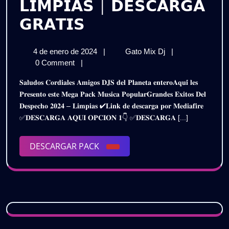
𝗟𝗜𝗠𝗣𝗜𝗔𝗦 | 𝗗𝗘𝗦𝗖𝗔𝗥𝗚𝗔
𝗣𝗔𝗖𝗞
𝗚𝗥𝗔𝗧𝗜𝗦
𝗠𝗨𝗦𝗜𝗖𝗔
4
𝗣𝗔𝗖𝗞
4 de enero de 2024
|
Gato Mix Dj
|
𝗣𝗢𝗣𝗨𝗟𝗔𝗥
de
𝗠𝗨𝗦𝗜𝗖𝗔
0 Comment
|
–
enero
𝗣𝗢𝗣𝗨𝗟𝗔𝗥
𝐒𝐚𝐥𝐮𝐝𝐨𝐬 𝐂𝐨𝐫𝐝𝐢𝐚𝐥𝐞𝐬 𝐀𝐦𝐢𝐠𝐨𝐬 𝐃𝐉𝐒 𝐝𝐞𝐥 𝐏𝐥𝐚𝐧𝐞𝐭𝐚 𝐞𝐧𝐭𝐞𝐫𝐨𝐀𝐪𝐮𝐢́ 𝐥𝐞𝐬
de
–
𝗚𝗥𝗔𝗡𝗗𝗘𝗦
𝐏𝐫𝐞𝐬𝐞𝐧𝐭𝐨 𝐞𝐬𝐭𝐞 𝐌𝐞𝐠𝐚 𝐏𝐚𝐜𝐤 𝐌𝐮𝐬𝐢𝐜𝐚 𝐏𝐨𝐩𝐮𝐥𝐚𝐫𝐆𝐫𝐚𝐧𝐝𝐞𝐬 𝐄𝐱𝐢𝐭𝐨𝐬 𝐃𝐞𝐥
2024
𝗚𝗥𝗔𝗡𝗗𝗘𝗦
𝐃𝐞𝐬𝐩𝐞𝐜𝐡𝐨 𝟐𝟎𝟐𝟒 – 𝐋𝐢𝐦𝐩𝐢𝐚𝐬 ✔𝐋𝐢𝐧𝐤 𝐝𝐞 𝐝𝐞𝐬𝐜𝐚𝐫𝐠𝐚 𝐩𝐨𝐫 𝐌𝐞𝐝𝐢𝐚𝐟𝐢𝐫𝐞
𝗘𝗫𝗜𝗧𝗢𝗦
𝗘𝗫𝗜𝗧𝗢𝗦
✅𝐃𝐄𝐒𝐂𝐀𝐑𝐆𝐀 𝐀𝐐𝐔𝐈 𝐎𝐏𝐂𝐈𝐎𝐍 𝟏👇 ✅𝐃𝐄𝐒𝐂𝐀𝐑𝐆𝐀 [...]
𝗗𝗘𝗟
𝗗𝗘𝗟
𝗗𝗘𝗦𝗣𝗘𝗖𝗛𝗢
𝟮𝟬𝟮𝟰
DESCARGAR
DESCARGAR PACK
𝗗𝗘𝗦𝗣𝗘𝗖𝗛𝗢
–
PACK
𝗟𝗜𝗠𝗣𝗜𝗔𝗦
𝟮𝟬𝟮𝟰
|
–
𝗗𝗘𝗦𝗖𝗔𝗥𝗚𝗔
𝗚𝗥𝗔𝗧𝗜𝗦
𝗟𝗜𝗠𝗣𝗜𝗔𝗦
|