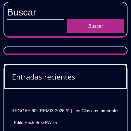
𝗗𝗘𝗦𝗖𝗔𝗥𝗚𝗔
Buscar
𝗚𝗥𝗔𝗧𝗜𝗦
Buscar
Entradas recientes
REGGAE 90s REMIX 2026 🌴 | Los Clásicos Inmortales
| Edits Pack 🔥 GRATIS