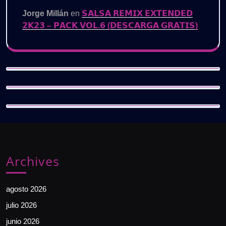
Jorge Millán
en
𝗦𝗔𝗟𝗦𝗔 𝗥𝗘𝗠𝗜𝗫 𝗘𝗫𝗧𝗘𝗡𝗗𝗘𝗗
𝟮𝗞𝟮𝟯 – 𝗣𝗔𝗖𝗞 𝗩𝗢𝗟.𝟲 (𝗗𝗘𝗦𝗖𝗔𝗥𝗚𝗔 𝗚𝗥𝗔𝗧𝗜𝗦)
Archives
agosto 2026
julio 2026
junio 2026