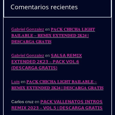
Comentarios recientes
Gabriel Gonzalez
en
𝐏𝐀𝐂𝐊 𝐂𝐇𝐈𝐂𝐇𝐀 𝐋𝐈𝐆𝐇𝐓
𝐁𝐀𝐈𝐋𝐀𝐁𝐋𝐄 – 𝐑𝐄𝐌𝐈𝐗 𝐄𝐗𝐓𝐄𝐍𝐃𝐄𝐃 𝟐𝐊𝟐𝟒 |
𝐃𝐄𝐒𝐂𝐀𝐑𝐆𝐀 𝐆𝐑𝐀𝐓𝐈𝐒
Gabriel Gonzalez
en
𝗦𝗔𝗟𝗦𝗔 𝗥𝗘𝗠𝗜𝗫
𝗘𝗫𝗧𝗘𝗡𝗗𝗘𝗗 𝟮𝗞𝟮𝟯 – 𝗣𝗔𝗖𝗞 𝗩𝗢𝗟.𝟲
(𝗗𝗘𝗦𝗖𝗔𝗥𝗚𝗔 𝗚𝗥𝗔𝗧𝗜𝗦)
Luis
en
𝐏𝐀𝐂𝐊 𝐂𝐇𝐈𝐂𝐇𝐀 𝐋𝐈𝐆𝐇𝐓 𝐁𝐀𝐈𝐋𝐀𝐁𝐋𝐄 –
𝐑𝐄𝐌𝐈𝐗 𝐄𝐗𝐓𝐄𝐍𝐃𝐄𝐃 𝟐𝐊𝟐𝟒 | 𝐃𝐄𝐒𝐂𝐀𝐑𝐆𝐀 𝐆𝐑𝐀𝐓𝐈𝐒
Carlos cruz
en
𝗣𝗔𝗖𝗞 𝗩𝗔𝗟𝗟𝗘𝗡𝗔𝗧𝗢𝗦 𝗜𝗡𝗧𝗥𝗢𝗦
𝗥𝗘𝗠𝗜𝗫 𝟮𝟬𝟮𝟯 – 𝗩𝗢𝗟.𝟱 | 𝗗𝗘𝗦𝗖𝗔𝗥𝗚𝗔 𝗚𝗥𝗔𝗧𝗜𝗦