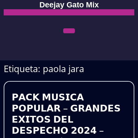
Skip
Deejay Gato Mix
to
content
Open
Menu
Etiqueta:
paola jara
𝗣𝗔𝗖𝗞 𝗠𝗨𝗦𝗜𝗖𝗔
𝗣𝗢𝗣𝗨𝗟𝗔𝗥 – 𝗚𝗥𝗔𝗡𝗗𝗘𝗦
𝗘𝗫𝗜𝗧𝗢𝗦 𝗗𝗘𝗟
𝗗𝗘𝗦𝗣𝗘𝗖𝗛𝗢 𝟮𝟬𝟮𝟰 –