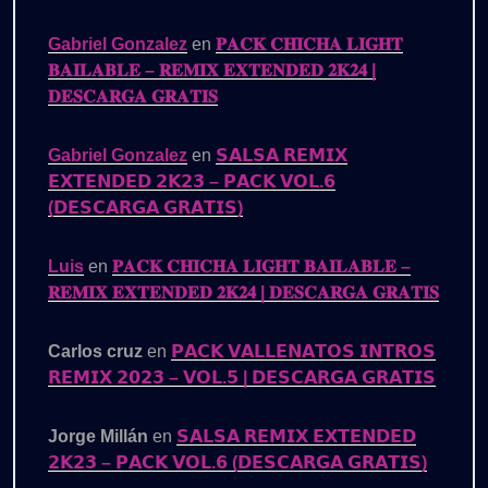
Gabriel Gonzalez
en
𝐏𝐀𝐂𝐊 𝐂𝐇𝐈𝐂𝐇𝐀 𝐋𝐈𝐆𝐇𝐓
𝐁𝐀𝐈𝐋𝐀𝐁𝐋𝐄 – 𝐑𝐄𝐌𝐈𝐗 𝐄𝐗𝐓𝐄𝐍𝐃𝐄𝐃 𝟐𝐊𝟐𝟒 |
𝐃𝐄𝐒𝐂𝐀𝐑𝐆𝐀 𝐆𝐑𝐀𝐓𝐈𝐒
Gabriel Gonzalez
en
𝗦𝗔𝗟𝗦𝗔 𝗥𝗘𝗠𝗜𝗫
𝗘𝗫𝗧𝗘𝗡𝗗𝗘𝗗 𝟮𝗞𝟮𝟯 – 𝗣𝗔𝗖𝗞 𝗩𝗢𝗟.𝟲
(𝗗𝗘𝗦𝗖𝗔𝗥𝗚𝗔 𝗚𝗥𝗔𝗧𝗜𝗦)
Luis
en
𝐏𝐀𝐂𝐊 𝐂𝐇𝐈𝐂𝐇𝐀 𝐋𝐈𝐆𝐇𝐓 𝐁𝐀𝐈𝐋𝐀𝐁𝐋𝐄 –
𝐑𝐄𝐌𝐈𝐗 𝐄𝐗𝐓𝐄𝐍𝐃𝐄𝐃 𝟐𝐊𝟐𝟒 | 𝐃𝐄𝐒𝐂𝐀𝐑𝐆𝐀 𝐆𝐑𝐀𝐓𝐈𝐒
Carlos cruz
en
𝗣𝗔𝗖𝗞 𝗩𝗔𝗟𝗟𝗘𝗡𝗔𝗧𝗢𝗦 𝗜𝗡𝗧𝗥𝗢𝗦
𝗥𝗘𝗠𝗜𝗫 𝟮𝟬𝟮𝟯 – 𝗩𝗢𝗟.𝟱 | 𝗗𝗘𝗦𝗖𝗔𝗥𝗚𝗔 𝗚𝗥𝗔𝗧𝗜𝗦
Jorge Millán
en
𝗦𝗔𝗟𝗦𝗔 𝗥𝗘𝗠𝗜𝗫 𝗘𝗫𝗧𝗘𝗡𝗗𝗘𝗗
𝟮𝗞𝟮𝟯 – 𝗣𝗔𝗖𝗞 𝗩𝗢𝗟.𝟲 (𝗗𝗘𝗦𝗖𝗔𝗥𝗚𝗔 𝗚𝗥𝗔𝗧𝗜𝗦)