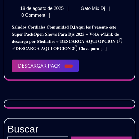
MUSICA
18
PACK
18 de agosto de 2025
|
Gato Mix Dj
|
OPEN
de
MUSICA
0 Comment
|
SHOWS
agosto
OPEN
𝐒𝐚𝐥𝐮𝐝𝐨𝐬 𝐂𝐨𝐫𝐝𝐢𝐚𝐥𝐞𝐬 𝐂𝐨𝐦𝐮𝐧𝐢𝐝𝐚𝐝 𝐃𝐉𝐀𝐪𝐮𝐢 𝐥𝐞𝐬 𝐏𝐫𝐞𝐬𝐞𝐧𝐭𝐨 𝐞𝐬𝐭𝐞
de
SHOWS
2K25
𝐒𝐮𝐩𝐞𝐫 𝐏𝐚𝐜𝐤𝐎𝐩𝐞𝐧 𝐒𝐡𝐨𝐰𝐬 𝐏𝐚𝐫𝐚 𝐃𝐣𝐬 𝟐𝟎𝟐𝟓 – 𝐕𝐨𝐥.𝟔 ✔𝐋𝐢𝐧𝐤 𝐝𝐞
2025
2K25
𝐝𝐞𝐬𝐜𝐚𝐫𝐠𝐚 𝐩𝐨𝐫 𝐌𝐞𝐝𝐢𝐚𝐟𝐢𝐫𝐞 ✅𝐃𝐄𝐒𝐂𝐀𝐑𝐆𝐀 𝐀𝐐𝐔𝐈 𝐎𝐏𝐂𝐈𝐎𝐍 𝟏👇
–
–
✅𝐃𝐄𝐒𝐂𝐀𝐑𝐆𝐀 𝐀𝐐𝐔𝐈 𝐎𝐏𝐂𝐈𝐎𝐍 𝟐👇 𝐂𝐥𝐚𝐯𝐞 𝐩𝐚𝐫𝐚 [...]
VOL.6
VOL.6
|
Gratis
DESCARGAR
DESCARGAR PACK
|
PACK
Gratis
Buscar