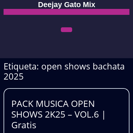
Skip
Deejay Gato Mix
to
content
Open
Menu
Etiqueta:
open shows bachata
2025
PACK MUSICA OPEN
SHOWS 2K25 – VOL.6 |
PACK
Gratis