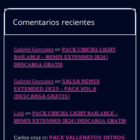
Comentarios recientes
Gabriel Gonzalez
en
𝐏𝐀𝐂𝐊 𝐂𝐇𝐈𝐂𝐇𝐀 𝐋𝐈𝐆𝐇𝐓
𝐁𝐀𝐈𝐋𝐀𝐁𝐋𝐄 – 𝐑𝐄𝐌𝐈𝐗 𝐄𝐗𝐓𝐄𝐍𝐃𝐄𝐃 𝟐𝐊𝟐𝟒 |
𝐃𝐄𝐒𝐂𝐀𝐑𝐆𝐀 𝐆𝐑𝐀𝐓𝐈𝐒
Gabriel Gonzalez
en
𝗦𝗔𝗟𝗦𝗔 𝗥𝗘𝗠𝗜𝗫
𝗘𝗫𝗧𝗘𝗡𝗗𝗘𝗗 𝟮𝗞𝟮𝟯 – 𝗣𝗔𝗖𝗞 𝗩𝗢𝗟.𝟲
(𝗗𝗘𝗦𝗖𝗔𝗥𝗚𝗔 𝗚𝗥𝗔𝗧𝗜𝗦)
Luis
en
𝐏𝐀𝐂𝐊 𝐂𝐇𝐈𝐂𝐇𝐀 𝐋𝐈𝐆𝐇𝐓 𝐁𝐀𝐈𝐋𝐀𝐁𝐋𝐄 –
𝐑𝐄𝐌𝐈𝐗 𝐄𝐗𝐓𝐄𝐍𝐃𝐄𝐃 𝟐𝐊𝟐𝟒 | 𝐃𝐄𝐒𝐂𝐀𝐑𝐆𝐀 𝐆𝐑𝐀𝐓𝐈𝐒
Carlos cruz
en
𝗣𝗔𝗖𝗞 𝗩𝗔𝗟𝗟𝗘𝗡𝗔𝗧𝗢𝗦 𝗜𝗡𝗧𝗥𝗢𝗦