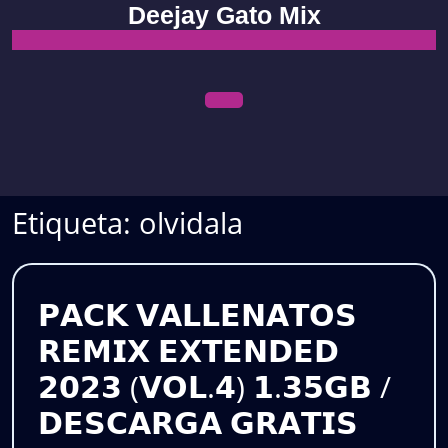
Skip
Deejay Gato Mix
to
content
Open
Menu
Etiqueta:
olvidala
𝗣𝗔𝗖𝗞 𝗩𝗔𝗟𝗟𝗘𝗡𝗔𝗧𝗢𝗦
𝗥𝗘𝗠𝗜𝗫 𝗘𝗫𝗧𝗘𝗡𝗗𝗘𝗗
𝟮𝟬𝟮𝟯 (𝗩𝗢𝗟.𝟰) 𝟭.𝟯𝟱𝗚𝗕 /
𝗣𝗔𝗖𝗞
𝗗𝗘𝗦𝗖𝗔𝗥𝗚𝗔 𝗚𝗥𝗔𝗧𝗜𝗦