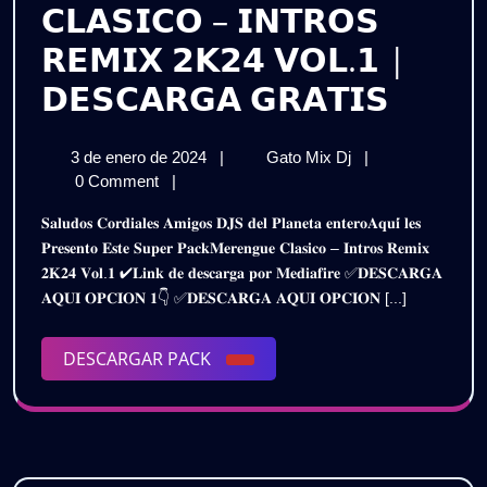
𝗖𝗟𝗔𝗦𝗜𝗖𝗢 – 𝗜𝗡𝗧𝗥𝗢𝗦
𝗥𝗘𝗠𝗜𝗫 𝟮𝗞𝟮𝟰 𝗩𝗢𝗟.𝟭 |
𝗣𝗔𝗖𝗞
𝗗𝗘𝗦𝗖𝗔𝗥𝗚𝗔 𝗚𝗥𝗔𝗧𝗜𝗦
𝗠𝗘𝗥
3
𝗣𝗔𝗖𝗞
3 de enero de 2024
|
Gato Mix Dj
|
𝗖𝗟𝗔𝗦
de
𝗠𝗘𝗥𝗘𝗡𝗚𝗨𝗘
0 Comment
|
–
enero
𝗖𝗟𝗔𝗦𝗜𝗖𝗢
𝐒𝐚𝐥𝐮𝐝𝐨𝐬 𝐂𝐨𝐫𝐝𝐢𝐚𝐥𝐞𝐬 𝐀𝐦𝐢𝐠𝐨𝐬 𝐃𝐉𝐒 𝐝𝐞𝐥 𝐏𝐥𝐚𝐧𝐞𝐭𝐚 𝐞𝐧𝐭𝐞𝐫𝐨𝐀𝐪𝐮𝐢́ 𝐥𝐞𝐬
de
–
𝗜𝗡𝗧𝗥
𝐏𝐫𝐞𝐬𝐞𝐧𝐭𝐨 𝐄𝐬𝐭𝐞 𝐒𝐮𝐩𝐞𝐫 𝐏𝐚𝐜𝐤𝐌𝐞𝐫𝐞𝐧𝐠𝐮𝐞 𝐂𝐥𝐚𝐬𝐢𝐜𝐨 – 𝐈𝐧𝐭𝐫𝐨𝐬 𝐑𝐞𝐦𝐢𝐱
2024
𝗜𝗡𝗧𝗥𝗢𝗦
𝟐𝐊𝟐𝟒 𝐕𝐨𝐥.𝟏 ✔𝐋𝐢𝐧𝐤 𝐝𝐞 𝐝𝐞𝐬𝐜𝐚𝐫𝐠𝐚 𝐩𝐨𝐫 𝐌𝐞𝐝𝐢𝐚𝐟𝐢𝐫𝐞 ✅𝐃𝐄𝐒𝐂𝐀𝐑𝐆𝐀
𝗥𝗘𝗠𝗜𝗫
𝗥𝗘𝗠𝗜
𝐀𝐐𝐔𝐈 𝐎𝐏𝐂𝐈𝐎𝐍 𝟏👇 ✅𝐃𝐄𝐒𝐂𝐀𝐑𝐆𝐀 𝐀𝐐𝐔𝐈 𝐎𝐏𝐂𝐈𝐎𝐍 [...]
𝟮𝗞𝟮𝟰
𝟮𝗞𝟮𝟰
𝗩𝗢𝗟.𝟭
|
DESCARGAR
DESCARGAR PACK
𝗩𝗢𝗟.
𝗗𝗘𝗦𝗖𝗔𝗥𝗚𝗔
PACK
𝗚𝗥𝗔𝗧𝗜𝗦
|
𝗗𝗘𝗦