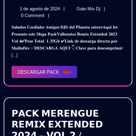
𝗩𝗔𝗟𝗟
1
𝗣𝗔𝗖𝗞
1 de agosto de 2024
|
Gato Mix Dj
|
𝗥𝗘𝗠𝗜
de
𝗩𝗔𝗟𝗟𝗘𝗡𝗔𝗧𝗢𝗦
0 Comment
|
𝗘𝗫𝗧𝗘
agosto
𝗥𝗘𝗠𝗜𝗫
𝐒𝐚𝐥𝐮𝐝𝐨𝐬 𝐂𝐨𝐫𝐝𝐢𝐚𝐥𝐞𝐬 𝐀𝐦𝐢𝐠𝐨𝐬 𝐃𝐉𝐒 𝐝𝐞𝐥 𝐏𝐥𝐚𝐧𝐞𝐭𝐚 𝐞𝐧𝐭𝐞𝐫𝐨𝐀𝐪𝐮𝐢 𝐥𝐞𝐬
de
𝗘𝗫𝗧𝗘𝗡𝗗𝗘𝗗
𝟮𝟬𝟮𝟯
𝐏𝐫𝐞𝐬𝐞𝐧𝐭𝐨 𝐞𝐬𝐭𝐞 𝐌𝐞𝐠𝐚 𝐏𝐚𝐜𝐤𝐕𝐚𝐥𝐥𝐞𝐧𝐚𝐭𝐨𝐬 𝐑𝐞𝐦𝐢𝐱 𝐄𝐱𝐭𝐞𝐧𝐝𝐞𝐝 𝟐𝟎𝟐𝟑
2024
𝟮𝟬𝟮𝟯
𝐕𝐨𝐥.𝟒✔𝐏𝐞𝐬𝐨 𝐓𝐨𝐭𝐚𝐥: 𝟏.𝟑𝟓𝐆𝐛 ✔𝐋𝐢𝐧𝐤 𝐝𝐞 𝐝𝐞𝐬𝐜𝐚𝐫𝐠𝐚 𝐝𝐢𝐫𝐞𝐜𝐭𝐚 𝐩𝐨𝐫
(𝗩𝗢𝗟.𝟰)
(𝗩𝗢𝗟.
𝐌𝐞𝐝𝐢𝐚𝐟𝐢𝐫𝐞 ✅𝐃𝐄𝐒𝐂𝐀𝐑𝐆𝐀 𝐀𝐐𝐔𝐈 👇 𝐂𝐥𝐚𝐯𝐞 𝐩𝐚𝐫𝐚 𝐝𝐞𝐬𝐜𝐨𝐦𝐩𝐫𝐢𝐦𝐢𝐫:
𝟭.𝟯𝟱𝗚𝗕
𝟭.𝟯𝟱
[...]
/
𝗗𝗘𝗦𝗖𝗔𝗥𝗚𝗔
/
𝗚𝗥𝗔𝗧𝗜𝗦
DESCARGAR
DESCARGAR PACK
𝗗𝗘𝗦
PACK
𝗚𝗥𝗔𝗧
𝗣𝗔𝗖𝗞 𝗠𝗘𝗥𝗘𝗡𝗚𝗨𝗘
𝗥𝗘𝗠𝗜𝗫 𝗘𝗫𝗧𝗘𝗡𝗗𝗘𝗗
𝟮𝟬𝟮𝟰 – 𝗩𝗢𝗟.𝟮 /