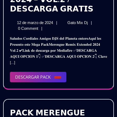
𝗣𝗔𝗖𝗞
𝗗𝗘𝗦𝗖𝗔𝗥𝗚𝗔 𝗚𝗥𝗔𝗧𝗜𝗦
𝗠𝗘𝗥
12
𝗣𝗔𝗖𝗞
12 de marzo de 2024
|
Gato Mix Dj
|
𝗥𝗘𝗠𝗜
de
𝗠𝗘𝗥𝗘𝗡𝗚𝗨𝗘
0 Comment
|
𝗘𝗫𝗧𝗘
marzo
𝗥𝗘𝗠𝗜𝗫
𝐒𝐚𝐥𝐮𝐝𝐨𝐬 𝐂𝐨𝐫𝐝𝐢𝐚𝐥𝐞𝐬 𝐀𝐦𝐢𝐠𝐨𝐬 𝐃𝐉𝐒 𝐝𝐞𝐥 𝐏𝐥𝐚𝐧𝐞𝐭𝐚 𝐞𝐧𝐭𝐞𝐫𝐨𝐀𝐪𝐮𝐢́ 𝐥𝐞𝐬
de
𝗘𝗫𝗧𝗘𝗡𝗗𝗘𝗗
𝟮𝟬𝟮𝟰
𝐏𝐫𝐞𝐬𝐞𝐧𝐭𝐨 𝐞𝐬𝐭𝐞 𝐌𝐞𝐠𝐚 𝐏𝐚𝐜𝐤𝐌𝐞𝐫𝐞𝐧𝐠𝐮𝐞 𝐑𝐞𝐦𝐢𝐱 𝐄𝐱𝐭𝐞𝐧𝐝𝐞𝐝 𝟐𝟎𝟐𝟒
2024
𝟮𝟬𝟮𝟰
𝐕𝐨𝐥.𝟐 ✔𝐋𝐢𝐧𝐤 𝐝𝐞 𝐝𝐞𝐬𝐜𝐚𝐫𝐠𝐚 𝐩𝐨𝐫 𝐌𝐞𝐝𝐢𝐚𝐟𝐢𝐫𝐞 ✅𝐃𝐄𝐒𝐂𝐀𝐑𝐆𝐀
–
–
𝐀𝐐𝐔𝐈 𝐎𝐏𝐂𝐈𝐎𝐍 𝟏👇 ✅𝐃𝐄𝐒𝐂𝐀𝐑𝐆𝐀 𝐀𝐐𝐔𝐈 𝐎𝐏𝐂𝐈𝐎𝐍 𝟐👇 𝐂𝐥𝐚𝐯𝐞
𝗩𝗢𝗟.𝟮
𝗩𝗢𝗟.
[...]
/
𝗗𝗘𝗦𝗖𝗔𝗥𝗚𝗔
/
𝗚𝗥𝗔𝗧𝗜𝗦
DESCARGAR
DESCARGAR PACK
𝗗𝗘𝗦
PACK
𝗚𝗥𝗔𝗧
𝗣𝗔𝗖𝗞 𝗠𝗘𝗥𝗘𝗡𝗚𝗨𝗘