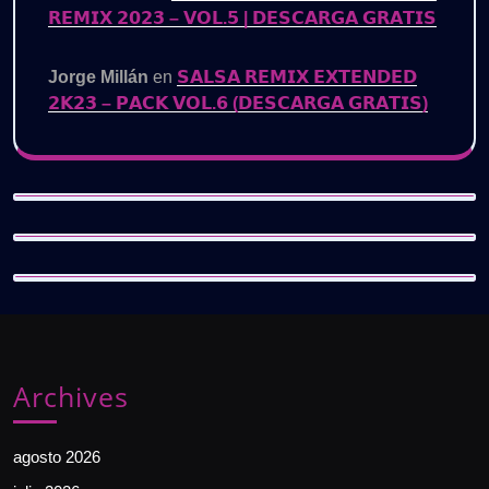
𝗥𝗘𝗠𝗜𝗫 𝟮𝟬𝟮𝟯 – 𝗩𝗢𝗟.𝟱 | 𝗗𝗘𝗦𝗖𝗔𝗥𝗚𝗔 𝗚𝗥𝗔𝗧𝗜𝗦
Jorge Millán
en
𝗦𝗔𝗟𝗦𝗔 𝗥𝗘𝗠𝗜𝗫 𝗘𝗫𝗧𝗘𝗡𝗗𝗘𝗗
𝟮𝗞𝟮𝟯 – 𝗣𝗔𝗖𝗞 𝗩𝗢𝗟.𝟲 (𝗗𝗘𝗦𝗖𝗔𝗥𝗚𝗔 𝗚𝗥𝗔𝗧𝗜𝗦)
Archives
agosto 2026