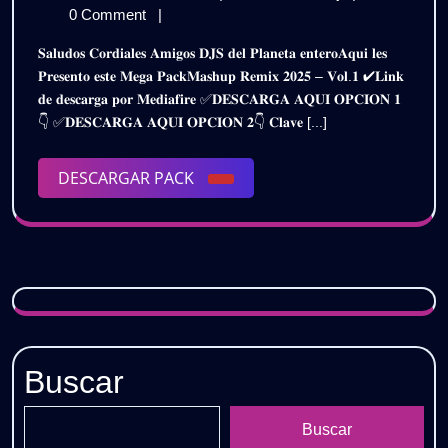
𝗥𝗘𝗠𝗜𝗫
de
𝗠𝗔𝗦𝗛𝗨𝗣
0 Comment
|
𝟮𝟬𝟮𝟱
febrero
𝗥𝗘𝗠𝗜𝗫
𝐒𝐚𝐥𝐮𝐝𝐨𝐬 𝐂𝐨𝐫𝐝𝐢𝐚𝐥𝐞𝐬 𝐀𝐦𝐢𝐠𝐨𝐬 𝐃𝐉𝐒 𝐝𝐞𝐥 𝐏𝐥𝐚𝐧𝐞𝐭𝐚 𝐞𝐧𝐭𝐞𝐫𝐨𝐀𝐪𝐮𝐢 𝐥𝐞𝐬
de
𝟮𝟬𝟮𝟱
–
𝐏𝐫𝐞𝐬𝐞𝐧𝐭𝐨 𝐞𝐬𝐭𝐞 𝐌𝐞𝐠𝐚 𝐏𝐚𝐜𝐤𝐌𝐚𝐬𝐡𝐮𝐩 𝐑𝐞𝐦𝐢𝐱 𝟐𝟎𝟐𝟓 – 𝐕𝐨𝐥.𝟏 ✔𝐋𝐢𝐧𝐤
2025
–
𝐝𝐞 𝐝𝐞𝐬𝐜𝐚𝐫𝐠𝐚 𝐩𝐨𝐫 𝐌𝐞𝐝𝐢𝐚𝐟𝐢𝐫𝐞 ✅𝐃𝐄𝐒𝐂𝐀𝐑𝐆𝐀 𝐀𝐐𝐔𝐈 𝐎𝐏𝐂𝐈𝐎𝐍 𝟏
𝗩𝗢𝗟.𝟭
𝗩𝗢𝗟.𝟭
👇 ✅𝐃𝐄𝐒𝐂𝐀𝐑𝐆𝐀 𝐀𝐐𝐔𝐈 𝐎𝐏𝐂𝐈𝐎𝐍 𝟐👇 𝐂𝐥𝐚𝐯𝐞 [...]
|
|
𝗚𝗥𝗔𝗧𝗜𝗦
DESCARGAR
DESCARGAR PACK
𝗚𝗥𝗔𝗧𝗜𝗦
PACK
Buscar
Buscar