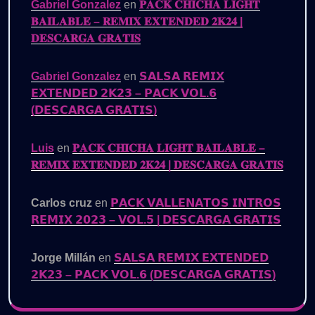
Gabriel Gonzalez
en
𝐏𝐀𝐂𝐊 𝐂𝐇𝐈𝐂𝐇𝐀 𝐋𝐈𝐆𝐇𝐓
𝐁𝐀𝐈𝐋𝐀𝐁𝐋𝐄 – 𝐑𝐄𝐌𝐈𝐗 𝐄𝐗𝐓𝐄𝐍𝐃𝐄𝐃 𝟐𝐊𝟐𝟒 |
𝐃𝐄𝐒𝐂𝐀𝐑𝐆𝐀 𝐆𝐑𝐀𝐓𝐈𝐒
Gabriel Gonzalez
en
𝗦𝗔𝗟𝗦𝗔 𝗥𝗘𝗠𝗜𝗫
𝗘𝗫𝗧𝗘𝗡𝗗𝗘𝗗 𝟮𝗞𝟮𝟯 – 𝗣𝗔𝗖𝗞 𝗩𝗢𝗟.𝟲
(𝗗𝗘𝗦𝗖𝗔𝗥𝗚𝗔 𝗚𝗥𝗔𝗧𝗜𝗦)
Luis
en
𝐏𝐀𝐂𝐊 𝐂𝐇𝐈𝐂𝐇𝐀 𝐋𝐈𝐆𝐇𝐓 𝐁𝐀𝐈𝐋𝐀𝐁𝐋𝐄 –
𝐑𝐄𝐌𝐈𝐗 𝐄𝐗𝐓𝐄𝐍𝐃𝐄𝐃 𝟐𝐊𝟐𝟒 | 𝐃𝐄𝐒𝐂𝐀𝐑𝐆𝐀 𝐆𝐑𝐀𝐓𝐈𝐒
Carlos cruz
en
𝗣𝗔𝗖𝗞 𝗩𝗔𝗟𝗟𝗘𝗡𝗔𝗧𝗢𝗦 𝗜𝗡𝗧𝗥𝗢𝗦
𝗥𝗘𝗠𝗜𝗫 𝟮𝟬𝟮𝟯 – 𝗩𝗢𝗟.𝟱 | 𝗗𝗘𝗦𝗖𝗔𝗥𝗚𝗔 𝗚𝗥𝗔𝗧𝗜𝗦
Jorge Millán
en
𝗦𝗔𝗟𝗦𝗔 𝗥𝗘𝗠𝗜𝗫 𝗘𝗫𝗧𝗘𝗡𝗗𝗘𝗗
𝟮𝗞𝟮𝟯 – 𝗣𝗔𝗖𝗞 𝗩𝗢𝗟.𝟲 (𝗗𝗘𝗦𝗖𝗔𝗥𝗚𝗔 𝗚𝗥𝗔𝗧𝗜𝗦)