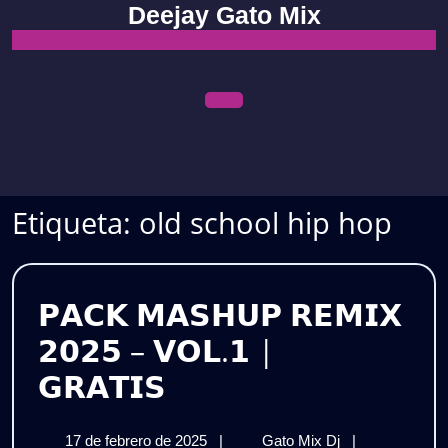
Skip
Deejay Gato Mix
to
content
Open
Menu
Etiqueta:
old school hip hop
𝗣𝗔𝗖𝗞 𝗠𝗔𝗦𝗛𝗨𝗣 𝗥𝗘𝗠𝗜𝗫
𝟮𝟬𝟮𝟱 – 𝗩𝗢𝗟.𝟭 |
𝗣𝗔𝗖𝗞
𝗚𝗥𝗔𝗧𝗜𝗦
𝗠𝗔𝗦𝗛𝗨𝗣
17
𝗣𝗔𝗖𝗞
17 de febrero de 2025
|
Gato Mix Dj
|