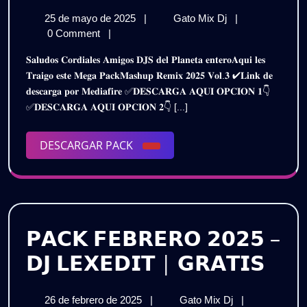
𝗥𝗘𝗠𝗜𝗫
25
𝗠𝗔𝗦𝗛𝗨𝗣
25 de mayo de 2025
|
Gato Mix Dj
|
𝗣𝗔𝗖𝗞
de
𝗥𝗘𝗠𝗜𝗫
0 Comment
|
𝟮𝟬𝟮𝟱
mayo
𝗣𝗔𝗖𝗞
𝐒𝐚𝐥𝐮𝐝𝐨𝐬 𝐂𝐨𝐫𝐝𝐢𝐚𝐥𝐞𝐬 𝐀𝐦𝐢𝐠𝐨𝐬 𝐃𝐉𝐒 𝐝𝐞𝐥 𝐏𝐥𝐚𝐧𝐞𝐭𝐚 𝐞𝐧𝐭𝐞𝐫𝐨𝐀𝐪𝐮𝐢 𝐥𝐞𝐬
de
𝟮𝟬𝟮𝟱
–
𝐓𝐫𝐚𝐢𝐠𝐨 𝐞𝐬𝐭𝐞 𝐌𝐞𝐠𝐚 𝐏𝐚𝐜𝐤𝐌𝐚𝐬𝐡𝐮𝐩 𝐑𝐞𝐦𝐢𝐱 𝟐𝟎𝟐𝟓 𝐕𝐨𝐥.𝟑 ✔𝐋𝐢𝐧𝐤 𝐝𝐞
2025
–
𝐝𝐞𝐬𝐜𝐚𝐫𝐠𝐚 𝐩𝐨𝐫 𝐌𝐞𝐝𝐢𝐚𝐟𝐢𝐫𝐞 ✅𝐃𝐄𝐒𝐂𝐀𝐑𝐆𝐀 𝐀𝐐𝐔𝐈 𝐎𝐏𝐂𝐈𝐎𝐍 𝟏👇
𝗩𝗢𝗟.𝟯
𝗩𝗢𝗟.𝟯
✅𝐃𝐄𝐒𝐂𝐀𝐑𝐆𝐀 𝐀𝐐𝐔𝐈 𝐎𝐏𝐂𝐈𝐎𝐍 𝟐👇 [...]
|
|
𝗚𝗥𝗔𝗧𝗜𝗦
DESCARGAR
DESCARGAR PACK
𝗚𝗥𝗔𝗧𝗜𝗦
PACK
𝗣𝗔𝗖𝗞 𝗙𝗘𝗕𝗥𝗘𝗥𝗢 𝟮𝟬𝟮𝟱 –
𝗣𝗔
𝗗𝗝 𝗟𝗘𝗫𝗘𝗗𝗜𝗧 | 𝗚𝗥𝗔𝗧𝗜𝗦
𝗙𝗘
26
𝗣𝗔𝗖𝗞
26 de febrero de 2025
|
Gato Mix Dj
|