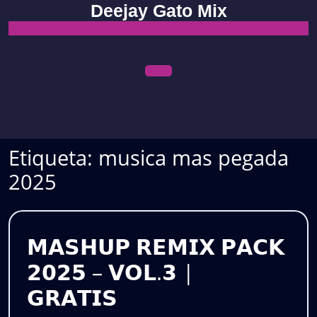
Skip
Deejay Gato Mix
to
content
Open
Menu
Etiqueta:
musica mas pegada
2025
𝗠𝗔𝗦𝗛𝗨𝗣 𝗥𝗘𝗠𝗜𝗫 𝗣𝗔𝗖𝗞
𝟮𝟬𝟮𝟱 – 𝗩𝗢𝗟.𝟯 |
𝗠𝗔𝗦𝗛𝗨𝗣
𝗚𝗥𝗔𝗧𝗜𝗦