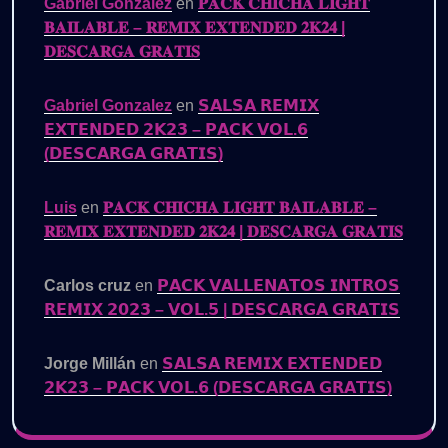
Gabriel Gonzalez
en
𝐏𝐀𝐂𝐊 𝐂𝐇𝐈𝐂𝐇𝐀 𝐋𝐈𝐆𝐇𝐓
𝐁𝐀𝐈𝐋𝐀𝐁𝐋𝐄 – 𝐑𝐄𝐌𝐈𝐗 𝐄𝐗𝐓𝐄𝐍𝐃𝐄𝐃 𝟐𝐊𝟐𝟒 |
𝐃𝐄𝐒𝐂𝐀𝐑𝐆𝐀 𝐆𝐑𝐀𝐓𝐈𝐒
Gabriel Gonzalez
en
𝗦𝗔𝗟𝗦𝗔 𝗥𝗘𝗠𝗜𝗫
𝗘𝗫𝗧𝗘𝗡𝗗𝗘𝗗 𝟮𝗞𝟮𝟯 – 𝗣𝗔𝗖𝗞 𝗩𝗢𝗟.𝟲
(𝗗𝗘𝗦𝗖𝗔𝗥𝗚𝗔 𝗚𝗥𝗔𝗧𝗜𝗦)
Luis
en
𝐏𝐀𝐂𝐊 𝐂𝐇𝐈𝐂𝐇𝐀 𝐋𝐈𝐆𝐇𝐓 𝐁𝐀𝐈𝐋𝐀𝐁𝐋𝐄 –
𝐑𝐄𝐌𝐈𝐗 𝐄𝐗𝐓𝐄𝐍𝐃𝐄𝐃 𝟐𝐊𝟐𝟒 | 𝐃𝐄𝐒𝐂𝐀𝐑𝐆𝐀 𝐆𝐑𝐀𝐓𝐈𝐒
Carlos cruz
en
𝗣𝗔𝗖𝗞 𝗩𝗔𝗟𝗟𝗘𝗡𝗔𝗧𝗢𝗦 𝗜𝗡𝗧𝗥𝗢𝗦
𝗥𝗘𝗠𝗜𝗫 𝟮𝟬𝟮𝟯 – 𝗩𝗢𝗟.𝟱 | 𝗗𝗘𝗦𝗖𝗔𝗥𝗚𝗔 𝗚𝗥𝗔𝗧𝗜𝗦
Jorge Millán
en
𝗦𝗔𝗟𝗦𝗔 𝗥𝗘𝗠𝗜𝗫 𝗘𝗫𝗧𝗘𝗡𝗗𝗘𝗗
𝟮𝗞𝟮𝟯 – 𝗣𝗔𝗖𝗞 𝗩𝗢𝗟.𝟲 (𝗗𝗘𝗦𝗖𝗔𝗥𝗚𝗔 𝗚𝗥𝗔𝗧𝗜𝗦)