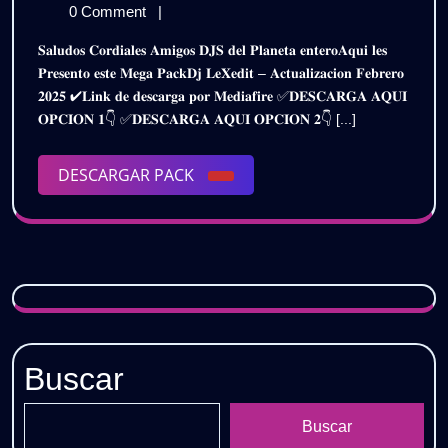
𝟮𝟬
de
𝗙𝗘𝗕𝗥𝗘𝗥𝗢
0 Comment
|
–
febrero
𝟮𝟬𝟮𝟱
𝐒𝐚𝐥𝐮𝐝𝐨𝐬 𝐂𝐨𝐫𝐝𝐢𝐚𝐥𝐞𝐬 𝐀𝐦𝐢𝐠𝐨𝐬 𝐃𝐉𝐒 𝐝𝐞𝐥 𝐏𝐥𝐚𝐧𝐞𝐭𝐚 𝐞𝐧𝐭𝐞𝐫𝐨𝐀𝐪𝐮𝐢 𝐥𝐞𝐬
de
–
𝗗𝗝
𝐏𝐫𝐞𝐬𝐞𝐧𝐭𝐨 𝐞𝐬𝐭𝐞 𝐌𝐞𝐠𝐚 𝐏𝐚𝐜𝐤𝐃𝐣 𝐋𝐞𝐗𝐞𝐝𝐢𝐭 – 𝐀𝐜𝐭𝐮𝐚𝐥𝐢𝐳𝐚𝐜𝐢𝐨𝐧 𝐅𝐞𝐛𝐫𝐞𝐫𝐨
2025
𝗗𝗝
𝟐𝟎𝟐𝟓 ✔𝐋𝐢𝐧𝐤 𝐝𝐞 𝐝𝐞𝐬𝐜𝐚𝐫𝐠𝐚 𝐩𝐨𝐫 𝐌𝐞𝐝𝐢𝐚𝐟𝐢𝐫𝐞 ✅𝐃𝐄𝐒𝐂𝐀𝐑𝐆𝐀 𝐀𝐐𝐔𝐈
𝗟𝗘𝗫𝗘𝗗𝗜𝗧
𝗟𝗘𝗫
𝐎𝐏𝐂𝐈𝐎𝐍 𝟏👇 ✅𝐃𝐄𝐒𝐂𝐀𝐑𝐆𝐀 𝐀𝐐𝐔𝐈 𝐎𝐏𝐂𝐈𝐎𝐍 𝟐👇 [...]
|
|
𝗚𝗥𝗔𝗧𝗜𝗦
DESCARGAR
DESCARGAR PACK
𝗚𝗥
PACK
Buscar
Buscar