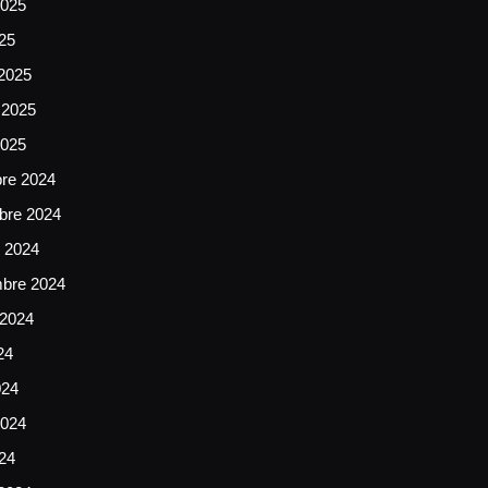
025
025
2025
 2025
2025
bre 2024
bre 2024
e 2024
mbre 2024
 2024
24
024
024
024