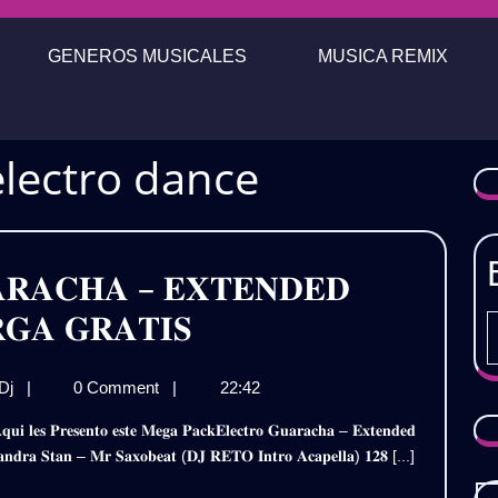
GENEROS MUSICALES
MUSICA REMIX
lectro dance
𝐑𝐀𝐂𝐇𝐀 – 𝐄𝐗𝐓𝐄𝐍𝐃𝐄𝐃
𝐏𝐀𝐂𝐊
𝐆𝐀 𝐆𝐑𝐀𝐓𝐈𝐒
𝐄𝐋𝐄𝐂𝐓𝐑𝐎
𝐏𝐀𝐂𝐊
 Dj
|
0 Comment
|
22:42
𝐆𝐔𝐀𝐑𝐀𝐂𝐇𝐀
𝐄𝐋𝐄𝐂𝐓𝐑𝐎
–
𝐆𝐔𝐀𝐑𝐀𝐂𝐇𝐀
𝐫𝐚 𝐒𝐭𝐚𝐧 – 𝐌𝐫 𝐒𝐚𝐱𝐨𝐛𝐞𝐚𝐭 (𝐃𝐉 𝐑𝐄𝐓𝐎 𝐈𝐧𝐭𝐫𝐨 𝐀𝐜𝐚𝐩𝐞𝐥𝐥𝐚) 𝟏𝟐𝟖 [...]
–
𝐄𝐗𝐓𝐄𝐍𝐃𝐄𝐃
𝐄𝐗𝐓𝐄𝐍𝐃𝐄𝐃