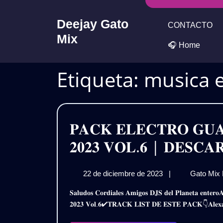
Skip
to
Deejay Gato
CONTACTO
content
Mix
🎧 Home
Etiqueta:
musica e
𝐏𝐀𝐂𝐊 𝐄𝐋𝐄𝐂𝐓𝐑𝐎 𝐆𝐔
𝟐𝟎𝟐𝟑 𝐕𝐎𝐋.𝟔 | 𝐃𝐄𝐒𝐂𝐀
22
22 de diciembre de 2023
|
Gato Mix
de
𝐒𝐚𝐥𝐮𝐝𝐨𝐬 𝐂𝐨𝐫𝐝𝐢𝐚𝐥𝐞𝐬 𝐀𝐦𝐢𝐠𝐨𝐬 𝐃𝐉𝐒 𝐝𝐞𝐥 𝐏𝐥𝐚𝐧𝐞𝐭𝐚 𝐞𝐧𝐭𝐞𝐫𝐨𝐀𝐪𝐮𝐢 𝐥𝐞𝐬 𝐏𝐫𝐞𝐬𝐞𝐧𝐭𝐨 𝐞𝐬𝐭𝐞 𝐌𝐞𝐠𝐚 𝐏𝐚𝐜𝐤𝐄𝐥𝐞𝐜𝐭𝐫𝐨 𝐆𝐮𝐚𝐫𝐚𝐜𝐡𝐚 – 𝐄𝐱𝐭𝐞𝐧𝐝𝐞𝐝
diciembre
𝟐𝟎𝟐𝟑 𝐕𝐨𝐥.𝟔✔𝐓𝐑𝐀𝐂𝐊 𝐋𝐈𝐒𝐓 𝐃𝐄 𝐄𝐒𝐓𝐄 𝐏𝐀𝐂𝐊👇𝐀𝐥𝐞𝐱𝐚𝐧𝐝
de
2023