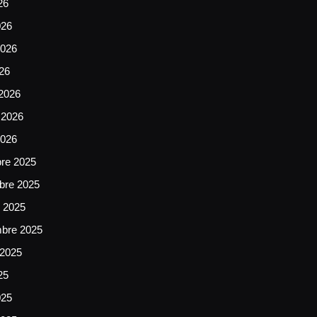
26
026
026
026
2026
 2026
2026
bre 2025
bre 2025
e 2025
mbre 2025
 2025
25
025