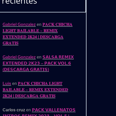
recientes
Gabriel Gonzalez
en
𝐏𝐀𝐂𝐊 𝐂𝐇𝐈𝐂𝐇𝐀
𝐋𝐈𝐆𝐇𝐓 𝐁𝐀𝐈𝐋𝐀𝐁𝐋𝐄 – 𝐑𝐄𝐌𝐈𝐗
𝐄𝐗𝐓𝐄𝐍𝐃𝐄𝐃 𝟐𝐊𝟐𝟒 | 𝐃𝐄𝐒𝐂𝐀𝐑𝐆𝐀
𝐆𝐑𝐀𝐓𝐈𝐒
Gabriel Gonzalez
en
𝗦𝗔𝗟𝗦𝗔 𝗥𝗘𝗠𝗜𝗫
𝗘𝗫𝗧𝗘𝗡𝗗𝗘𝗗 𝟮𝗞𝟮𝟯 – 𝗣𝗔𝗖𝗞 𝗩𝗢𝗟.𝟲
(𝗗𝗘𝗦𝗖𝗔𝗥𝗚𝗔 𝗚𝗥𝗔𝗧𝗜𝗦)
Luis
en
𝐏𝐀𝐂𝐊 𝐂𝐇𝐈𝐂𝐇𝐀 𝐋𝐈𝐆𝐇𝐓
𝐁𝐀𝐈𝐋𝐀𝐁𝐋𝐄 – 𝐑𝐄𝐌𝐈𝐗 𝐄𝐗𝐓𝐄𝐍𝐃𝐄𝐃
𝟐𝐊𝟐𝟒 | 𝐃𝐄𝐒𝐂𝐀𝐑𝐆𝐀 𝐆𝐑𝐀𝐓𝐈𝐒
Carlos cruz
en
𝗣𝗔𝗖𝗞 𝗩𝗔𝗟𝗟𝗘𝗡𝗔𝗧𝗢𝗦