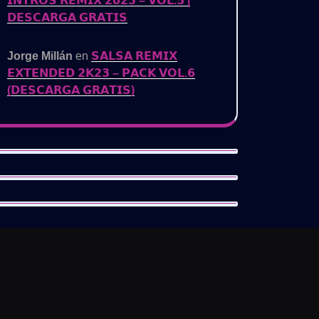
𝗜𝗡𝗧𝗥𝗢𝗦 𝗥𝗘𝗠𝗜𝗫 𝟮𝟬𝟮𝟯 – 𝗩𝗢𝗟.𝟱 |
𝗗𝗘𝗦𝗖𝗔𝗥𝗚𝗔 𝗚𝗥𝗔𝗧𝗜𝗦
Jorge Millán
en
𝗦𝗔𝗟𝗦𝗔 𝗥𝗘𝗠𝗜𝗫
𝗘𝗫𝗧𝗘𝗡𝗗𝗘𝗗 𝟮𝗞𝟮𝟯 – 𝗣𝗔𝗖𝗞 𝗩𝗢𝗟.𝟲
(𝗗𝗘𝗦𝗖𝗔𝗥𝗚𝗔 𝗚𝗥𝗔𝗧𝗜𝗦)