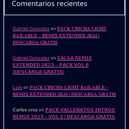
Comentarios recientes
Gabriel Gonzalez
en
𝐏𝐀𝐂𝐊 𝐂𝐇𝐈𝐂𝐇𝐀 𝐋𝐈𝐆𝐇𝐓
𝐁𝐀𝐈𝐋𝐀𝐁𝐋𝐄 – 𝐑𝐄𝐌𝐈𝐗 𝐄𝐗𝐓𝐄𝐍𝐃𝐄𝐃 𝟐𝐊𝟐𝟒 |
𝐃𝐄𝐒𝐂𝐀𝐑𝐆𝐀 𝐆𝐑𝐀𝐓𝐈𝐒
Gabriel Gonzalez
en
𝗦𝗔𝗟𝗦𝗔 𝗥𝗘𝗠𝗜𝗫
𝗘𝗫𝗧𝗘𝗡𝗗𝗘𝗗 𝟮𝗞𝟮𝟯 – 𝗣𝗔𝗖𝗞 𝗩𝗢𝗟.𝟲
(𝗗𝗘𝗦𝗖𝗔𝗥𝗚𝗔 𝗚𝗥𝗔𝗧𝗜𝗦)
Luis
en
𝐏𝐀𝐂𝐊 𝐂𝐇𝐈𝐂𝐇𝐀 𝐋𝐈𝐆𝐇𝐓 𝐁𝐀𝐈𝐋𝐀𝐁𝐋𝐄 –
𝐑𝐄𝐌𝐈𝐗 𝐄𝐗𝐓𝐄𝐍𝐃𝐄𝐃 𝟐𝐊𝟐𝟒 | 𝐃𝐄𝐒𝐂𝐀𝐑𝐆𝐀 𝐆𝐑𝐀𝐓𝐈𝐒
Carlos cruz
en
𝗣𝗔𝗖𝗞 𝗩𝗔𝗟𝗟𝗘𝗡𝗔𝗧𝗢𝗦 𝗜𝗡𝗧𝗥𝗢𝗦
𝗥𝗘𝗠𝗜𝗫 𝟮𝟬𝟮𝟯 – 𝗩𝗢𝗟.𝟱 | 𝗗𝗘𝗦𝗖𝗔𝗥𝗚𝗔 𝗚𝗥𝗔𝗧𝗜𝗦