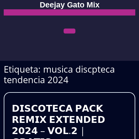
Skip
Deejay Gato Mix
to
content
Open
Menu
Etiqueta:
musica discpteca
tendencia 2024
𝗗𝗜𝗦𝗖𝗢𝗧𝗘𝗖𝗔 𝗣𝗔𝗖𝗞
𝗥𝗘𝗠𝗜𝗫 𝗘𝗫𝗧𝗘𝗡𝗗𝗘𝗗
𝟮𝟬𝟮𝟰 – 𝗩𝗢𝗟.𝟮 |