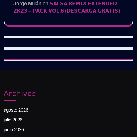
Jorge Millán
en
𝗦𝗔𝗟𝗦𝗔 𝗥𝗘𝗠𝗜𝗫 𝗘𝗫𝗧𝗘𝗡𝗗𝗘𝗗
𝟮𝗞𝟮𝟯 – 𝗣𝗔𝗖𝗞 𝗩𝗢𝗟.𝟲 (𝗗𝗘𝗦𝗖𝗔𝗥𝗚𝗔 𝗚𝗥𝗔𝗧𝗜𝗦)
Archives
agosto 2026
julio 2026
junio 2026