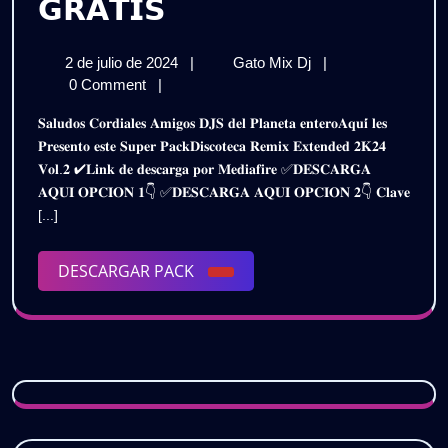
𝗗𝗜𝗦𝗖𝗢𝗧𝗘𝗖𝗔
𝗚𝗥𝗔𝗧𝗜𝗦
𝗣𝗔𝗖𝗞
2
𝗗𝗜𝗦𝗖𝗢𝗧𝗘𝗖𝗔
2 de julio de 2024
|
Gato Mix Dj
|
𝗥𝗘𝗠𝗜𝗫
de
𝗣𝗔𝗖𝗞
0 Comment
|
𝗘𝗫𝗧𝗘𝗡𝗗𝗘𝗗
julio
𝗥𝗘𝗠𝗜𝗫
𝐒𝐚𝐥𝐮𝐝𝐨𝐬 𝐂𝐨𝐫𝐝𝐢𝐚𝐥𝐞𝐬 𝐀𝐦𝐢𝐠𝐨𝐬 𝐃𝐉𝐒 𝐝𝐞𝐥 𝐏𝐥𝐚𝐧𝐞𝐭𝐚 𝐞𝐧𝐭𝐞𝐫𝐨𝐀𝐪𝐮𝐢́ 𝐥𝐞𝐬
de
𝗘𝗫𝗧𝗘𝗡𝗗𝗘𝗗
𝟮𝟬𝟮𝟰
𝐏𝐫𝐞𝐬𝐞𝐧𝐭𝐨 𝐞𝐬𝐭𝐞 𝐒𝐮𝐩𝐞𝐫 𝐏𝐚𝐜𝐤𝐃𝐢𝐬𝐜𝐨𝐭𝐞𝐜𝐚 𝐑𝐞𝐦𝐢𝐱 𝐄𝐱𝐭𝐞𝐧𝐝𝐞𝐝 𝟐𝐊𝟐𝟒
2024
𝟮𝟬𝟮𝟰
𝐕𝐨𝐥.𝟐 ✔𝐋𝐢𝐧𝐤 𝐝𝐞 𝐝𝐞𝐬𝐜𝐚𝐫𝐠𝐚 𝐩𝐨𝐫 𝐌𝐞𝐝𝐢𝐚𝐟𝐢𝐫𝐞 ✅𝐃𝐄𝐒𝐂𝐀𝐑𝐆𝐀
–
–
𝐀𝐐𝐔𝐈 𝐎𝐏𝐂𝐈𝐎𝐍 𝟏👇 ✅𝐃𝐄𝐒𝐂𝐀𝐑𝐆𝐀 𝐀𝐐𝐔𝐈 𝐎𝐏𝐂𝐈𝐎𝐍 𝟐👇 𝐂𝐥𝐚𝐯𝐞
𝗩𝗢𝗟.𝟮
𝗩𝗢𝗟.𝟮
[...]
|
𝗚𝗥𝗔𝗧𝗜𝗦
|
DESCARGAR
DESCARGAR PACK
𝗚𝗥𝗔𝗧𝗜𝗦
PACK