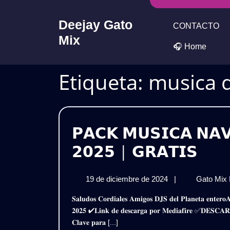
Skip
to
Deejay Gato
CONTACTO
content
Mix
🎧 Home
Etiqueta:
musica 
𝗣𝗔𝗖𝗞 𝗠𝗨𝗦𝗜𝗖𝗔 𝗡𝗔𝗩
𝗣𝗔
𝟮𝟬𝟮𝟱 | 𝗚𝗥𝗔𝗧𝗜𝗦
𝗠𝗨
19
19 de diciembre de 2024
|
Gato Mix
𝗡𝗔𝗩
de
𝐒𝐚𝐥𝐮𝐝𝐨𝐬 𝐂𝐨𝐫𝐝𝐢𝐚𝐥𝐞𝐬 𝐀𝐦𝐢𝐠𝐨𝐬 𝐃𝐉𝐒 𝐝𝐞𝐥 𝐏𝐥𝐚𝐧𝐞𝐭𝐚 𝐞𝐧𝐭𝐞𝐫𝐨𝐀𝐪𝐮𝐢 𝐥𝐞𝐬 𝐏𝐫𝐞𝐬𝐞𝐧𝐭𝐨 𝐞𝐬𝐭𝐞 𝐌𝐞𝐠𝐚 𝐏𝐚𝐜𝐤𝐌𝐮𝐬𝐢𝐜𝐚 𝐍𝐚𝐯𝐢𝐝𝐞𝐧̃𝐚 𝐄𝐱𝐭𝐞𝐧𝐝𝐞𝐝
𝗘𝗫
diciembre
𝟐𝟎𝟐𝟓 ✔𝐋𝐢𝐧𝐤 𝐝𝐞 𝐝𝐞𝐬𝐜𝐚𝐫𝐠𝐚 𝐩𝐨𝐫 𝐌𝐞𝐝𝐢𝐚𝐟𝐢𝐫𝐞 ✅𝐃𝐄
de
𝟮𝟬𝟮
𝐂𝐥𝐚𝐯𝐞 𝐩𝐚𝐫𝐚 [...]
2024