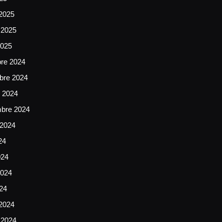
2025
 2025
2025
bre 2024
bre 2024
e 2024
mbre 2024
 2024
24
024
024
024
2024
 2024