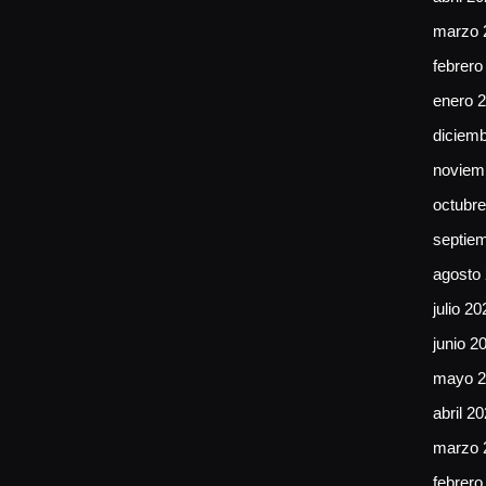
marzo 
febrero
enero 
diciem
noviem
octubr
septie
agosto
julio 20
junio 2
mayo 2
abril 2
marzo 
febrero