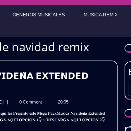
GENEROS MUSICALES
MUSICA REMIX
de navidad remix
𝗜𝗗𝗘𝗡̃𝗔 𝗘𝗫𝗧𝗘𝗡𝗗𝗘𝗗
𝗞
𝗜𝗖𝗔
𝗣𝗔𝗖𝗞
 Dj
|
0 Comment
|
20:05
𝗜𝗗𝗘𝗡̃𝗔
𝗠𝗨𝗦𝗜𝗖𝗔
𝗘𝗡𝗗𝗘𝗗
𝗡𝗔𝗩𝗜𝗗𝗘𝗡̃𝗔
𝐒𝐂𝐀𝐑𝐆𝐀 𝐀𝐐𝐔𝐈 𝐎𝐏𝐂𝐈𝐎𝐍 𝟏👇 ✅𝐃𝐄𝐒𝐂𝐀𝐑𝐆𝐀 𝐀𝐐𝐔𝐈 𝐎𝐏𝐂𝐈𝐎𝐍 𝟐👇
𝗘𝗫𝗧𝗘𝗡𝗗𝗘𝗗
𝟱
𝟮𝟬𝟮𝟱