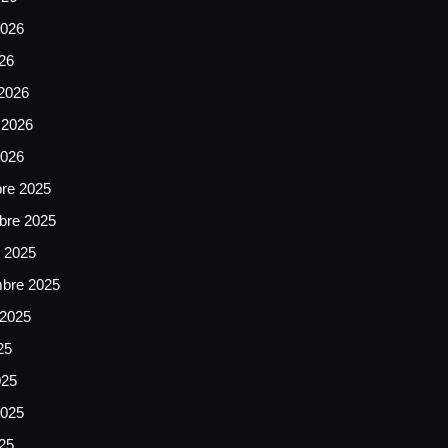
026
026
2026
 2026
2026
bre 2025
bre 2025
e 2025
mbre 2025
 2025
25
025
025
025