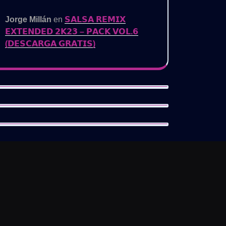
Jorge Millán
en
𝗦𝗔𝗟𝗦𝗔 𝗥𝗘𝗠𝗜𝗫
𝗘𝗫𝗧𝗘𝗡𝗗𝗘𝗗 𝟮𝗞𝟮𝟯 – 𝗣𝗔𝗖𝗞 𝗩𝗢𝗟.𝟲
(𝗗𝗘𝗦𝗖𝗔𝗥𝗚𝗔 𝗚𝗥𝗔𝗧𝗜𝗦)