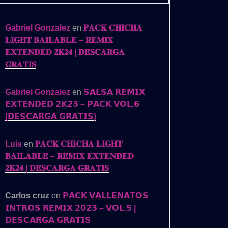
Gabriel Gonzalez
en
𝐏𝐀𝐂𝐊 𝐂𝐇𝐈𝐂𝐇𝐀
𝐋𝐈𝐆𝐇𝐓 𝐁𝐀𝐈𝐋𝐀𝐁𝐋𝐄 – 𝐑𝐄𝐌𝐈𝐗
𝐄𝐗𝐓𝐄𝐍𝐃𝐄𝐃 𝟐𝐊𝟐𝟒 | 𝐃𝐄𝐒𝐂𝐀𝐑𝐆𝐀
𝐆𝐑𝐀𝐓𝐈𝐒
Gabriel Gonzalez
en
𝗦𝗔𝗟𝗦𝗔 𝗥𝗘𝗠𝗜𝗫
𝗘𝗫𝗧𝗘𝗡𝗗𝗘𝗗 𝟮𝗞𝟮𝟯 – 𝗣𝗔𝗖𝗞 𝗩𝗢𝗟.𝟲
(𝗗𝗘𝗦𝗖𝗔𝗥𝗚𝗔 𝗚𝗥𝗔𝗧𝗜𝗦)
Luis
en
𝐏𝐀𝐂𝐊 𝐂𝐇𝐈𝐂𝐇𝐀 𝐋𝐈𝐆𝐇𝐓
𝐁𝐀𝐈𝐋𝐀𝐁𝐋𝐄 – 𝐑𝐄𝐌𝐈𝐗 𝐄𝐗𝐓𝐄𝐍𝐃𝐄𝐃
𝟐𝐊𝟐𝟒 | 𝐃𝐄𝐒𝐂𝐀𝐑𝐆𝐀 𝐆𝐑𝐀𝐓𝐈𝐒
Carlos cruz
en
𝗣𝗔𝗖𝗞 𝗩𝗔𝗟𝗟𝗘𝗡𝗔𝗧𝗢𝗦
𝗜𝗡𝗧𝗥𝗢𝗦 𝗥𝗘𝗠𝗜𝗫 𝟮𝟬𝟮𝟯 – 𝗩𝗢𝗟.𝟱 |
𝗗𝗘𝗦𝗖𝗔𝗥𝗚𝗔 𝗚𝗥𝗔𝗧𝗜𝗦