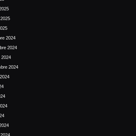
2025
 2025
2025
bre 2024
bre 2024
e 2024
mbre 2024
 2024
24
024
024
024
2024
 2024