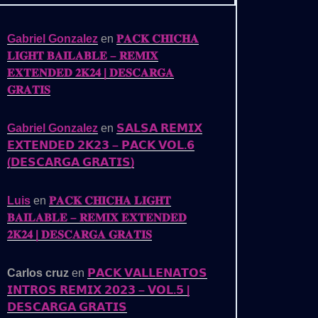
Gabriel Gonzalez
en
𝐏𝐀𝐂𝐊 𝐂𝐇𝐈𝐂𝐇𝐀
𝐋𝐈𝐆𝐇𝐓 𝐁𝐀𝐈𝐋𝐀𝐁𝐋𝐄 – 𝐑𝐄𝐌𝐈𝐗
𝐄𝐗𝐓𝐄𝐍𝐃𝐄𝐃 𝟐𝐊𝟐𝟒 | 𝐃𝐄𝐒𝐂𝐀𝐑𝐆𝐀
𝐆𝐑𝐀𝐓𝐈𝐒
Gabriel Gonzalez
en
𝗦𝗔𝗟𝗦𝗔 𝗥𝗘𝗠𝗜𝗫
𝗘𝗫𝗧𝗘𝗡𝗗𝗘𝗗 𝟮𝗞𝟮𝟯 – 𝗣𝗔𝗖𝗞 𝗩𝗢𝗟.𝟲
(𝗗𝗘𝗦𝗖𝗔𝗥𝗚𝗔 𝗚𝗥𝗔𝗧𝗜𝗦)
Luis
en
𝐏𝐀𝐂𝐊 𝐂𝐇𝐈𝐂𝐇𝐀 𝐋𝐈𝐆𝐇𝐓
𝐁𝐀𝐈𝐋𝐀𝐁𝐋𝐄 – 𝐑𝐄𝐌𝐈𝐗 𝐄𝐗𝐓𝐄𝐍𝐃𝐄𝐃
𝟐𝐊𝟐𝟒 | 𝐃𝐄𝐒𝐂𝐀𝐑𝐆𝐀 𝐆𝐑𝐀𝐓𝐈𝐒
Carlos cruz
en
𝗣𝗔𝗖𝗞 𝗩𝗔𝗟𝗟𝗘𝗡𝗔𝗧𝗢𝗦
𝗜𝗡𝗧𝗥𝗢𝗦 𝗥𝗘𝗠𝗜𝗫 𝟮𝟬𝟮𝟯 – 𝗩𝗢𝗟.𝟱 |
𝗗𝗘𝗦𝗖𝗔𝗥𝗚𝗔 𝗚𝗥𝗔𝗧𝗜𝗦