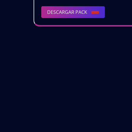
2
2K25
–
DESCARGAR
DESCARGAR PACK
–
V
PACK
|
VOL.7
Gr
|
Gratis