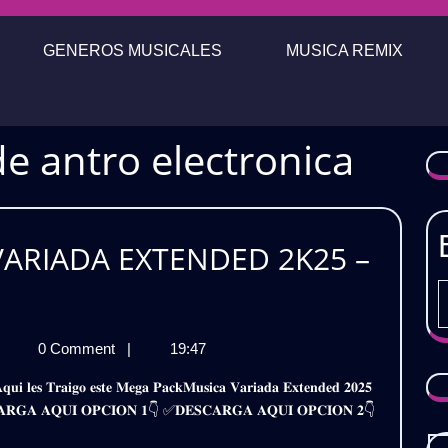
GENEROS MUSICALES
MUSICA REMIX
e antro electronica
ARIADA EXTENDED 2K25 –
EGA
0 Comment
|
19:47
A
ACK
A
USICA
𝐃𝐄𝐒𝐂𝐀𝐑𝐆𝐀 𝐀𝐐𝐔𝐈 𝐎𝐏𝐂𝐈𝐎𝐍 𝟏👇 ✅𝐃𝐄𝐒𝐂𝐀𝐑𝐆𝐀 𝐀𝐐𝐔𝐈 𝐎𝐏𝐂𝐈𝐎𝐍 𝟐👇
ARIADA
DED
XTENDED