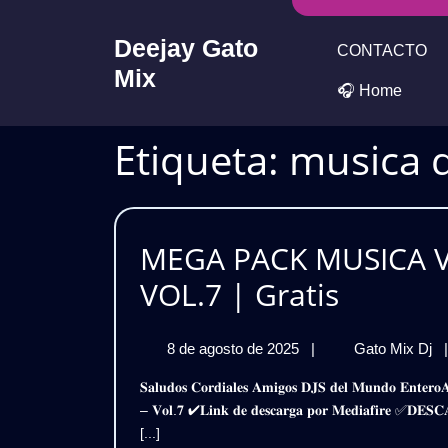
Skip
to
Deejay Gato
CONTACTO
content
Mix
🎧 Home
Etiqueta:
musica d
MEGA PACK MUSICA V
MEGA
VOL.7 | Gratis
PACK
8
M
8 de agosto de 2025
|
Gato Mix Dj
|
MUSIC
de
P
𝐒𝐚𝐥𝐮𝐝𝐨𝐬 𝐂𝐨𝐫𝐝𝐢𝐚𝐥𝐞𝐬 𝐀𝐦𝐢𝐠𝐨𝐬 𝐃𝐉𝐒 𝐝𝐞𝐥 𝐌𝐮𝐧𝐝𝐨 𝐄𝐧𝐭𝐞𝐫𝐨𝐀𝐪𝐮𝐢 𝐥𝐞𝐬 𝐓𝐫𝐚𝐢𝐠𝐨 𝐞𝐬𝐭𝐞 𝐌𝐞𝐠𝐚 𝐏𝐚𝐜𝐤𝐌𝐮𝐬𝐢𝐜𝐚 𝐕𝐚𝐫𝐢𝐚𝐝𝐚 𝐄𝐱𝐭𝐞𝐧𝐝𝐞𝐝 𝟐𝟎𝟐𝟓
VARIAD
agosto
M
– 𝐕𝐨𝐥.𝟕 ✔𝐋𝐢𝐧𝐤 𝐝𝐞 𝐝𝐞𝐬𝐜𝐚𝐫𝐠𝐚 𝐩𝐨𝐫 𝐌𝐞𝐝𝐢𝐚𝐟𝐢𝐫𝐞 ✅
de
V
EXTEN
[...]
2025
E