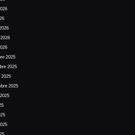
026
026
2026
 2026
2026
bre 2025
bre 2025
e 2025
mbre 2025
 2025
25
025
025
025