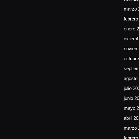
marzo 
febrero
enero 
diciem
noviem
octubr
septie
agosto
julio 20
junio 2
mayo 2
abril 2
marzo 
febrero