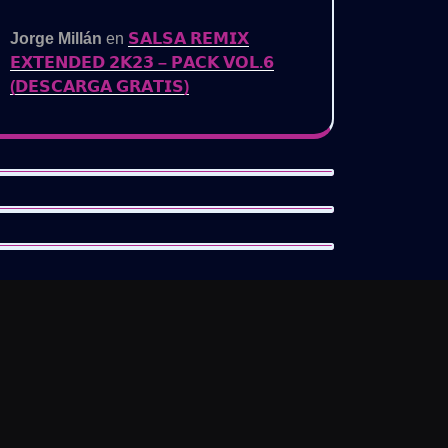
Jorge Millán
en
𝗦𝗔𝗟𝗦𝗔 𝗥𝗘𝗠𝗜𝗫
𝗘𝗫𝗧𝗘𝗡𝗗𝗘𝗗 𝟮𝗞𝟮𝟯 – 𝗣𝗔𝗖𝗞 𝗩𝗢𝗟.𝟲
(𝗗𝗘𝗦𝗖𝗔𝗥𝗚𝗔 𝗚𝗥𝗔𝗧𝗜𝗦)