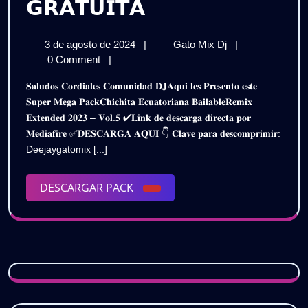
𝗣𝗔𝗖𝗞
𝗚𝗥𝗔𝗧𝗨𝗜𝗧𝗔
𝗖𝗛𝗜𝗖𝗛𝗔
3
𝗣𝗔𝗖𝗞
3 de agosto de 2024
|
Gato Mix Dj
|
𝗘𝗖𝗨𝗔𝗧𝗢𝗥𝗜𝗔𝗡
de
𝗖𝗛𝗜𝗖𝗛𝗔
0 Comment
|
𝗥𝗘𝗠𝗜𝗫
agosto
𝗘𝗖𝗨𝗔𝗧𝗢𝗥𝗜𝗔𝗡
𝐒𝐚𝐥𝐮𝐝𝐨𝐬 𝐂𝐨𝐫𝐝𝐢𝐚𝐥𝐞𝐬 𝐂𝐨𝐦𝐮𝐧𝐢𝐝𝐚𝐝 𝐃𝐉𝐀𝐪𝐮𝐢 𝐥𝐞𝐬 𝐏𝐫𝐞𝐬𝐞𝐧𝐭𝐨 𝐞𝐬𝐭𝐞
de
𝗥𝗘𝗠𝗜𝗫
𝗘𝗫𝗧𝗘𝗡𝗗𝗘𝗗
𝐒𝐮𝐩𝐞𝐫 𝐌𝐞𝐠𝐚 𝐏𝐚𝐜𝐤𝐂𝐡𝐢𝐜𝐡𝐢𝐭𝐚 𝐄𝐜𝐮𝐚𝐭𝐨𝐫𝐢𝐚𝐧𝐚 𝐁𝐚𝐢𝐥𝐚𝐛𝐥𝐞𝐑𝐞𝐦𝐢𝐱
2024
𝗘𝗫𝗧𝗘𝗡𝗗𝗘𝗗
𝐄𝐱𝐭𝐞𝐧𝐝𝐞𝐝 𝟐𝟎𝟐𝟑 – 𝐕𝐨𝐥.𝟓 ✔𝐋𝐢𝐧𝐤 𝐝𝐞 𝐝𝐞𝐬𝐜𝐚𝐫𝐠𝐚 𝐝𝐢𝐫𝐞𝐜𝐭𝐚 𝐩𝐨𝐫
𝟮𝟬𝟮𝟯
𝟮𝟬𝟮𝟯
𝐌𝐞𝐝𝐢𝐚𝐟𝐢𝐫𝐞 ✅𝐃𝐄𝐒𝐂𝐀𝐑𝐆𝐀 𝐀𝐐𝐔𝐈 👇 𝐂𝐥𝐚𝐯𝐞 𝐩𝐚𝐫𝐚 𝐝𝐞𝐬𝐜𝐨𝐦𝐩𝐫𝐢𝐦𝐢𝐫:
(𝗩𝗢𝗟𝟱)
(𝗩𝗢𝗟𝟱)
Deejaygatomix [...]
𝗗𝗘𝗦𝗖𝗔𝗥𝗚𝗔
𝗚𝗥𝗔𝗧𝗨𝗜𝗧𝗔
𝗗𝗘𝗦𝗖𝗔𝗥𝗚𝗔
DESCARGAR
DESCARGAR PACK
𝗚𝗥𝗔𝗧𝗨𝗜𝗧𝗔
PACK