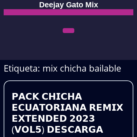
Skip
Deejay Gato Mix
to
content
Open
Menu
Etiqueta:
mix chicha bailable
𝗣𝗔𝗖𝗞 𝗖𝗛𝗜𝗖𝗛𝗔
𝗘𝗖𝗨𝗔𝗧𝗢𝗥𝗜𝗔𝗡𝗔 𝗥𝗘𝗠𝗜𝗫
𝗘𝗫𝗧𝗘𝗡𝗗𝗘𝗗 𝟮𝟬𝟮𝟯
(𝗩𝗢𝗟𝟱) 𝗗𝗘𝗦𝗖𝗔𝗥𝗚𝗔