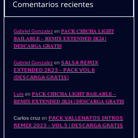
Comentarios recientes
Gabriel Gonzalez
en
𝐏𝐀𝐂𝐊 𝐂𝐇𝐈𝐂𝐇𝐀 𝐋𝐈𝐆𝐇𝐓
𝐁𝐀𝐈𝐋𝐀𝐁𝐋𝐄 – 𝐑𝐄𝐌𝐈𝐗 𝐄𝐗𝐓𝐄𝐍𝐃𝐄𝐃 𝟐𝐊𝟐𝟒 |
𝐃𝐄𝐒𝐂𝐀𝐑𝐆𝐀 𝐆𝐑𝐀𝐓𝐈𝐒
Gabriel Gonzalez
en
𝗦𝗔𝗟𝗦𝗔 𝗥𝗘𝗠𝗜𝗫
𝗘𝗫𝗧𝗘𝗡𝗗𝗘𝗗 𝟮𝗞𝟮𝟯 – 𝗣𝗔𝗖𝗞 𝗩𝗢𝗟.𝟲
(𝗗𝗘𝗦𝗖𝗔𝗥𝗚𝗔 𝗚𝗥𝗔𝗧𝗜𝗦)
Luis
en
𝐏𝐀𝐂𝐊 𝐂𝐇𝐈𝐂𝐇𝐀 𝐋𝐈𝐆𝐇𝐓 𝐁𝐀𝐈𝐋𝐀𝐁𝐋𝐄 –
𝐑𝐄𝐌𝐈𝐗 𝐄𝐗𝐓𝐄𝐍𝐃𝐄𝐃 𝟐𝐊𝟐𝟒 | 𝐃𝐄𝐒𝐂𝐀𝐑𝐆𝐀 𝐆𝐑𝐀𝐓𝐈𝐒
Carlos cruz
en
𝗣𝗔𝗖𝗞 𝗩𝗔𝗟𝗟𝗘𝗡𝗔𝗧𝗢𝗦 𝗜𝗡𝗧𝗥𝗢𝗦
𝗥𝗘𝗠𝗜𝗫 𝟮𝟬𝟮𝟯 – 𝗩𝗢𝗟.𝟱 | 𝗗𝗘𝗦𝗖𝗔𝗥𝗚𝗔 𝗚𝗥𝗔𝗧𝗜𝗦