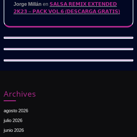
Jorge Millán
en
𝗦𝗔𝗟𝗦𝗔 𝗥𝗘𝗠𝗜𝗫 𝗘𝗫𝗧𝗘𝗡𝗗𝗘𝗗
𝟮𝗞𝟮𝟯 – 𝗣𝗔𝗖𝗞 𝗩𝗢𝗟.𝟲 (𝗗𝗘𝗦𝗖𝗔𝗥𝗚𝗔 𝗚𝗥𝗔𝗧𝗜𝗦)
Archives
agosto 2026
julio 2026
junio 2026