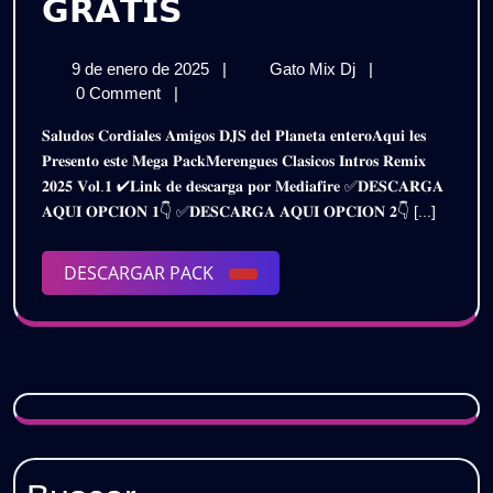
𝗣𝗔𝗖𝗞
𝗚𝗥𝗔𝗧𝗜𝗦
𝗠𝗘𝗥𝗘𝗡𝗚𝗨𝗘𝗦
9
𝗣𝗔𝗖𝗞
9 de enero de 2025
|
Gato Mix Dj
|
𝗖𝗟𝗔𝗦𝗜𝗖𝗢𝗦
de
𝗠𝗘𝗥𝗘𝗡𝗚𝗨𝗘𝗦
0 Comment
|
𝗜𝗡𝗧𝗥𝗢𝗦
enero
𝗖𝗟𝗔𝗦𝗜𝗖𝗢𝗦
𝐒𝐚𝐥𝐮𝐝𝐨𝐬 𝐂𝐨𝐫𝐝𝐢𝐚𝐥𝐞𝐬 𝐀𝐦𝐢𝐠𝐨𝐬 𝐃𝐉𝐒 𝐝𝐞𝐥 𝐏𝐥𝐚𝐧𝐞𝐭𝐚 𝐞𝐧𝐭𝐞𝐫𝐨𝐀𝐪𝐮𝐢 𝐥𝐞𝐬
de
𝗜𝗡𝗧𝗥𝗢𝗦
𝗥𝗘𝗠𝗜𝗫
𝐏𝐫𝐞𝐬𝐞𝐧𝐭𝐨 𝐞𝐬𝐭𝐞 𝐌𝐞𝐠𝐚 𝐏𝐚𝐜𝐤𝐌𝐞𝐫𝐞𝐧𝐠𝐮𝐞𝐬 𝐂𝐥𝐚𝐬𝐢𝐜𝐨𝐬 𝐈𝐧𝐭𝐫𝐨𝐬 𝐑𝐞𝐦𝐢𝐱
2025
𝗥𝗘𝗠𝗜𝗫
𝟐𝟎𝟐𝟓 𝐕𝐨𝐥.𝟏 ✔𝐋𝐢𝐧𝐤 𝐝𝐞 𝐝𝐞𝐬𝐜𝐚𝐫𝐠𝐚 𝐩𝐨𝐫 𝐌𝐞𝐝𝐢𝐚𝐟𝐢𝐫𝐞 ✅𝐃𝐄𝐒𝐂𝐀𝐑𝐆𝐀
𝟮𝟬𝟮𝟱
𝟮𝟬𝟮𝟱
𝐀𝐐𝐔𝐈 𝐎𝐏𝐂𝐈𝐎𝐍 𝟏👇 ✅𝐃𝐄𝐒𝐂𝐀𝐑𝐆𝐀 𝐀𝐐𝐔𝐈 𝐎𝐏𝐂𝐈𝐎𝐍 𝟐👇 [...]
–
–
𝗩𝗢𝗟.𝟭
|
DESCARGAR
DESCARGAR PACK
𝗩𝗢𝗟.𝟭
𝗚𝗥𝗔𝗧𝗜𝗦
PACK
|
𝗚𝗥𝗔𝗧𝗜𝗦