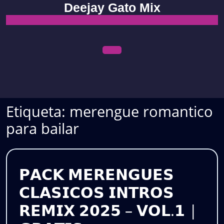
Skip
Deejay Gato Mix
to
content
Open
Menu
Etiqueta:
merengue romantico
para bailar
𝗣𝗔𝗖𝗞 𝗠𝗘𝗥𝗘𝗡𝗚𝗨𝗘𝗦
𝗖𝗟𝗔𝗦𝗜𝗖𝗢𝗦 𝗜𝗡𝗧𝗥𝗢𝗦
𝗥𝗘𝗠𝗜𝗫 𝟮𝟬𝟮𝟱 – 𝗩𝗢𝗟.𝟭 |