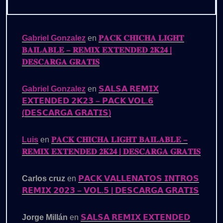
Gabriel Gonzalez
en
𝐏𝐀𝐂𝐊 𝐂𝐇𝐈𝐂𝐇𝐀 𝐋𝐈𝐆𝐇𝐓
𝐁𝐀𝐈𝐋𝐀𝐁𝐋𝐄 – 𝐑𝐄𝐌𝐈𝐗 𝐄𝐗𝐓𝐄𝐍𝐃𝐄𝐃 𝟐𝐊𝟐𝟒 |
𝐃𝐄𝐒𝐂𝐀𝐑𝐆𝐀 𝐆𝐑𝐀𝐓𝐈𝐒
Gabriel Gonzalez
en
𝗦𝗔𝗟𝗦𝗔 𝗥𝗘𝗠𝗜𝗫
𝗘𝗫𝗧𝗘𝗡𝗗𝗘𝗗 𝟮𝗞𝟮𝟯 – 𝗣𝗔𝗖𝗞 𝗩𝗢𝗟.𝟲
(𝗗𝗘𝗦𝗖𝗔𝗥𝗚𝗔 𝗚𝗥𝗔𝗧𝗜𝗦)
Luis
en
𝐏𝐀𝐂𝐊 𝐂𝐇𝐈𝐂𝐇𝐀 𝐋𝐈𝐆𝐇𝐓 𝐁𝐀𝐈𝐋𝐀𝐁𝐋𝐄 –
𝐑𝐄𝐌𝐈𝐗 𝐄𝐗𝐓𝐄𝐍𝐃𝐄𝐃 𝟐𝐊𝟐𝟒 | 𝐃𝐄𝐒𝐂𝐀𝐑𝐆𝐀 𝐆𝐑𝐀𝐓𝐈𝐒
Carlos cruz
en
𝗣𝗔𝗖𝗞 𝗩𝗔𝗟𝗟𝗘𝗡𝗔𝗧𝗢𝗦 𝗜𝗡𝗧𝗥𝗢𝗦
𝗥𝗘𝗠𝗜𝗫 𝟮𝟬𝟮𝟯 – 𝗩𝗢𝗟.𝟱 | 𝗗𝗘𝗦𝗖𝗔𝗥𝗚𝗔 𝗚𝗥𝗔𝗧𝗜𝗦
Jorge Millán
en
𝗦𝗔𝗟𝗦𝗔 𝗥𝗘𝗠𝗜𝗫 𝗘𝗫𝗧𝗘𝗡𝗗𝗘𝗗