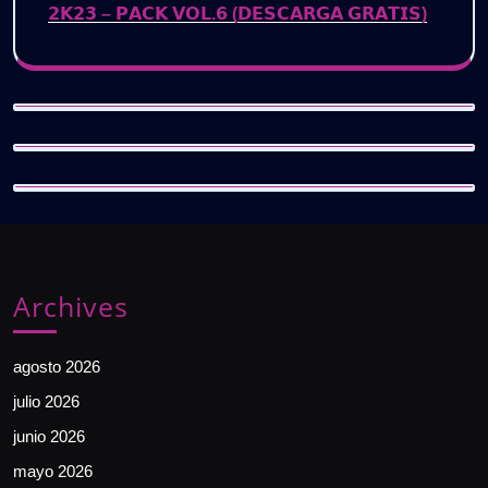
𝟮𝗞𝟮𝟯 – 𝗣𝗔𝗖𝗞 𝗩𝗢𝗟.𝟲 (𝗗𝗘𝗦𝗖𝗔𝗥𝗚𝗔 𝗚𝗥𝗔𝗧𝗜𝗦)
Archives
agosto 2026
julio 2026
junio 2026
mayo 2026