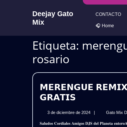
Skip
to
Deejay Gato
CONTACTO
content
Mix
🎧 Home
Etiqueta:
merengu
rosario
𝗠𝗘𝗥𝗘𝗡𝗚𝗨𝗘 𝗥𝗘𝗠𝗜𝗫
𝗠𝗘𝗥𝗘𝗡𝗚𝗨
𝗚𝗥𝗔𝗧𝗜𝗦
𝗥𝗘𝗠𝗜𝗫
3
3 de diciembre de 2024
|
Gato Mix 
𝗣𝗔𝗖𝗞
de
𝐒𝐚𝐥𝐮𝐝𝐨𝐬 𝐂𝐨𝐫𝐝𝐢𝐚𝐥𝐞𝐬 𝐀𝐦𝐢𝐠𝐨𝐬 𝐃𝐉𝐒 𝐝𝐞𝐥 𝐏𝐥𝐚𝐧𝐞𝐭𝐚 𝐞𝐧𝐭𝐞𝐫𝐨𝐀𝐪𝐮𝐢 𝐥𝐞𝐬 𝐏𝐫𝐞𝐬𝐞𝐧𝐭𝐨 𝐞𝐬𝐭𝐞 𝐌𝐞𝐠𝐚 𝐏𝐚𝐜𝐤𝐌𝐞𝐫𝐞𝐧𝐠𝐮𝐞𝐬 𝐂𝐥𝐚𝐬𝐢𝐜𝐨𝐬 𝐑𝐞𝐦𝐢𝐱
diciembre