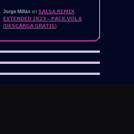
Jorge Millán
en
𝗦𝗔𝗟𝗦𝗔 𝗥𝗘𝗠𝗜𝗫
𝗘𝗫𝗧𝗘𝗡𝗗𝗘𝗗 𝟮𝗞𝟮𝟯 – 𝗣𝗔𝗖𝗞 𝗩𝗢𝗟.𝟲
(𝗗𝗘𝗦𝗖𝗔𝗥𝗚𝗔 𝗚𝗥𝗔𝗧𝗜𝗦)