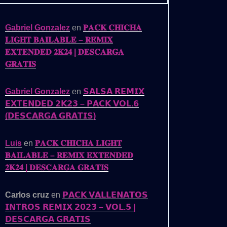
Gabriel Gonzalez
en
𝐏𝐀𝐂𝐊 𝐂𝐇𝐈𝐂𝐇𝐀
𝐋𝐈𝐆𝐇𝐓 𝐁𝐀𝐈𝐋𝐀𝐁𝐋𝐄 – 𝐑𝐄𝐌𝐈𝐗
𝐄𝐗𝐓𝐄𝐍𝐃𝐄𝐃 𝟐𝐊𝟐𝟒 | 𝐃𝐄𝐒𝐂𝐀𝐑𝐆𝐀
𝐆𝐑𝐀𝐓𝐈𝐒
Gabriel Gonzalez
en
𝗦𝗔𝗟𝗦𝗔 𝗥𝗘𝗠𝗜𝗫
𝗘𝗫𝗧𝗘𝗡𝗗𝗘𝗗 𝟮𝗞𝟮𝟯 – 𝗣𝗔𝗖𝗞 𝗩𝗢𝗟.𝟲
(𝗗𝗘𝗦𝗖𝗔𝗥𝗚𝗔 𝗚𝗥𝗔𝗧𝗜𝗦)
Luis
en
𝐏𝐀𝐂𝐊 𝐂𝐇𝐈𝐂𝐇𝐀 𝐋𝐈𝐆𝐇𝐓
𝐁𝐀𝐈𝐋𝐀𝐁𝐋𝐄 – 𝐑𝐄𝐌𝐈𝐗 𝐄𝐗𝐓𝐄𝐍𝐃𝐄𝐃
𝟐𝐊𝟐𝟒 | 𝐃𝐄𝐒𝐂𝐀𝐑𝐆𝐀 𝐆𝐑𝐀𝐓𝐈𝐒
Carlos cruz
en
𝗣𝗔𝗖𝗞 𝗩𝗔𝗟𝗟𝗘𝗡𝗔𝗧𝗢𝗦
𝗜𝗡𝗧𝗥𝗢𝗦 𝗥𝗘𝗠𝗜𝗫 𝟮𝟬𝟮𝟯 – 𝗩𝗢𝗟.𝟱 |
𝗗𝗘𝗦𝗖𝗔𝗥𝗚𝗔 𝗚𝗥𝗔𝗧𝗜𝗦