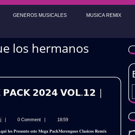
GENEROS MUSICALES
MUSICA REMIX
e los hermanos
 𝗣𝗔𝗖𝗞 𝟮𝟬𝟮𝟰 𝗩𝗢𝗟.𝟭𝟮 |

𝗠𝗘𝗥𝗘𝗡𝗚𝗨𝗘
Dj
|
0 Comment
|
18:59
𝗥𝗘𝗠𝗜𝗫
𝗣𝗔𝗖𝗞