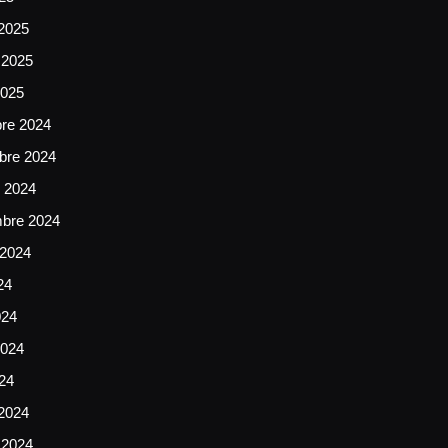
2025
 2025
2025
bre 2024
bre 2024
e 2024
mbre 2024
 2024
24
024
024
024
2024
 2024