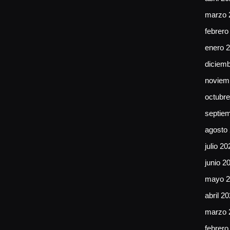
marzo 
febrero
enero 
diciem
noviem
octubr
septie
agosto
julio 20
junio 2
mayo 2
abril 2
marzo 
febrero