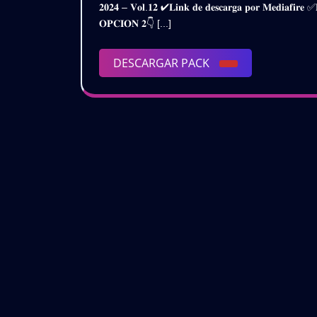
𝟮𝟬𝟮𝟰
𝟐𝟎𝟐𝟒 – 𝐕𝐨𝐥.𝟏𝟐 ✔𝐋𝐢𝐧𝐤 𝐝𝐞 𝐝𝐞𝐬𝐜𝐚𝐫𝐠𝐚 𝐩𝐨𝐫 𝐌𝐞𝐝𝐢𝐚
de
𝗩𝗢𝗟.𝟭𝟮
𝐎𝐏𝐂𝐈𝐎𝐍 𝟐👇 [...]
2024
|
DESCARGAR
DESCARGAR PACK
𝗚𝗥𝗔𝗧𝗜𝗦
PACK