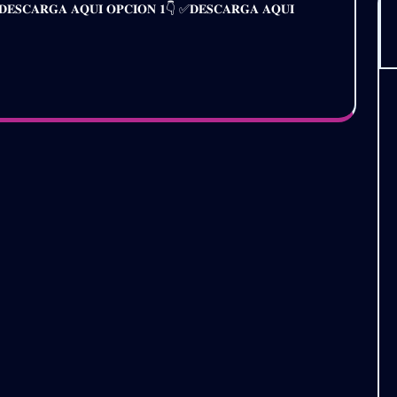
𝐢𝐫𝐞 ✅𝐃𝐄𝐒𝐂𝐀𝐑𝐆𝐀 𝐀𝐐𝐔𝐈 𝐎𝐏𝐂𝐈𝐎𝐍 𝟏👇 ✅𝐃𝐄𝐒𝐂𝐀𝐑𝐆𝐀 𝐀𝐐𝐔𝐈
𝟮𝟬𝟮𝟰
𝗩𝗢𝗟.𝟭𝟮
|
𝗚𝗥𝗔𝗧𝗜𝗦