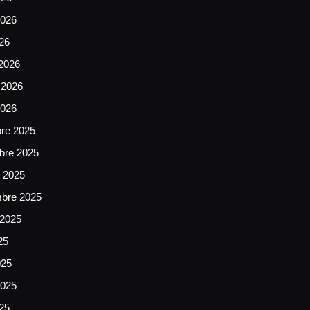
026
026
2026
 2026
2026
bre 2025
bre 2025
e 2025
mbre 2025
 2025
25
025
025
025