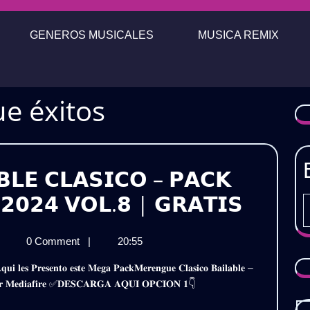
GENEROS MUSICALES
MUSICA REMIX
e éxitos
𝗟𝗘 𝗖𝗟𝗔𝗦𝗜𝗖𝗢 – 𝗣𝗔𝗖𝗞
𝗠𝗘𝗥𝗘
𝟮𝟬𝟮𝟰 𝗩𝗢𝗟.𝟴 | 𝗚𝗥𝗔𝗧𝗜𝗦
𝗕𝗔𝗜𝗟
𝗘𝗥𝗘𝗡𝗚𝗨𝗘
0 Comment
|
20:55
𝗖𝗟𝗔𝗦
𝗔𝗜𝗟𝗔𝗕𝗟𝗘
–
𝗟𝗔𝗦𝗜𝗖𝗢
 𝐩𝐨𝐫 𝐌𝐞𝐝𝐢𝐚𝐟𝐢𝐫𝐞 ✅𝐃𝐄𝐒𝐂𝐀𝐑𝐆𝐀 𝐀𝐐𝐔𝐈 𝐎𝐏𝐂𝐈𝐎𝐍 𝟏👇
𝗣𝗔𝗖𝗞
𝗔𝗖𝗞