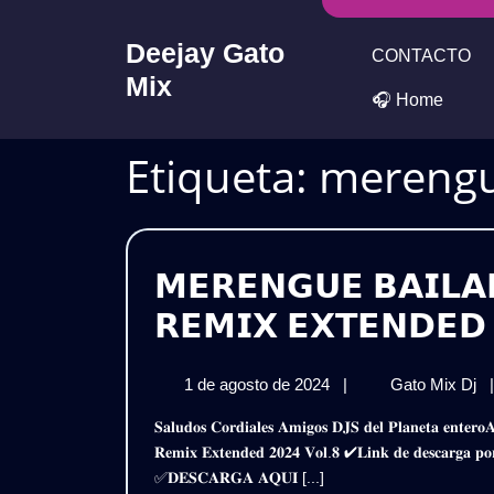
Skip
to
Deejay Gato
CONTACTO
content
Mix
🎧 Home
Etiqueta:
merengu
𝗠𝗘𝗥𝗘𝗡𝗚𝗨𝗘 𝗕𝗔𝗜𝗟𝗔
𝗥𝗘𝗠𝗜𝗫 𝗘𝗫𝗧𝗘𝗡𝗗𝗘𝗗 
1
𝗠
1 de agosto de 2024
|
Gato Mix Dj
|
de
𝗕
𝐒𝐚𝐥𝐮𝐝𝐨𝐬 𝐂𝐨𝐫𝐝𝐢𝐚𝐥𝐞𝐬 𝐀𝐦𝐢𝐠𝐨𝐬 𝐃𝐉𝐒 𝐝𝐞𝐥 𝐏𝐥𝐚𝐧𝐞𝐭𝐚 𝐞𝐧𝐭𝐞𝐫𝐨𝐀𝐪𝐮𝐢 𝐥𝐞𝐬 𝐏𝐫𝐞𝐬𝐞𝐧𝐭𝐨 𝐞𝐬𝐭𝐞 𝐌𝐞𝐠𝐚 𝐏𝐚𝐜𝐤𝐌𝐞𝐫𝐞𝐧𝐠𝐮𝐞 𝐂𝐥𝐚𝐬𝐢𝐜𝐨 𝐁𝐚𝐢𝐥𝐚𝐛𝐥𝐞 –
agosto
𝗖
𝐑𝐞𝐦𝐢𝐱 𝐄𝐱𝐭𝐞𝐧𝐝𝐞𝐝 𝟐𝟎𝟐𝟒 𝐕𝐨𝐥.𝟖 ✔𝐋𝐢𝐧𝐤 𝐝𝐞 𝐝𝐞𝐬𝐜𝐚𝐫𝐠
de
–
✅𝐃𝐄𝐒𝐂𝐀𝐑𝐆𝐀 𝐀𝐐𝐔𝐈 [...]
2024
𝗣