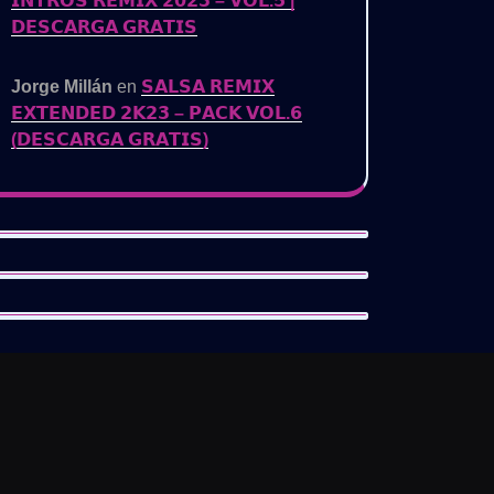
𝗜𝗡𝗧𝗥𝗢𝗦 𝗥𝗘𝗠𝗜𝗫 𝟮𝟬𝟮𝟯 – 𝗩𝗢𝗟.𝟱 |
𝗗𝗘𝗦𝗖𝗔𝗥𝗚𝗔 𝗚𝗥𝗔𝗧𝗜𝗦
Jorge Millán
en
𝗦𝗔𝗟𝗦𝗔 𝗥𝗘𝗠𝗜𝗫
𝗘𝗫𝗧𝗘𝗡𝗗𝗘𝗗 𝟮𝗞𝟮𝟯 – 𝗣𝗔𝗖𝗞 𝗩𝗢𝗟.𝟲
(𝗗𝗘𝗦𝗖𝗔𝗥𝗚𝗔 𝗚𝗥𝗔𝗧𝗜𝗦)