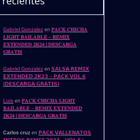
recientes
Gabriel Gonzalez
en
𝐏𝐀𝐂𝐊 𝐂𝐇𝐈𝐂𝐇𝐀
𝐋𝐈𝐆𝐇𝐓 𝐁𝐀𝐈𝐋𝐀𝐁𝐋𝐄 – 𝐑𝐄𝐌𝐈𝐗
𝐄𝐗𝐓𝐄𝐍𝐃𝐄𝐃 𝟐𝐊𝟐𝟒 | 𝐃𝐄𝐒𝐂𝐀𝐑𝐆𝐀
𝐆𝐑𝐀𝐓𝐈𝐒
Gabriel Gonzalez
en
𝗦𝗔𝗟𝗦𝗔 𝗥𝗘𝗠𝗜𝗫
𝗘𝗫𝗧𝗘𝗡𝗗𝗘𝗗 𝟮𝗞𝟮𝟯 – 𝗣𝗔𝗖𝗞 𝗩𝗢𝗟.𝟲
(𝗗𝗘𝗦𝗖𝗔𝗥𝗚𝗔 𝗚𝗥𝗔𝗧𝗜𝗦)
Luis
en
𝐏𝐀𝐂𝐊 𝐂𝐇𝐈𝐂𝐇𝐀 𝐋𝐈𝐆𝐇𝐓
𝐁𝐀𝐈𝐋𝐀𝐁𝐋𝐄 – 𝐑𝐄𝐌𝐈𝐗 𝐄𝐗𝐓𝐄𝐍𝐃𝐄𝐃
𝟐𝐊𝟐𝟒 | 𝐃𝐄𝐒𝐂𝐀𝐑𝐆𝐀 𝐆𝐑𝐀𝐓𝐈𝐒
Carlos cruz
en
𝗣𝗔𝗖𝗞 𝗩𝗔𝗟𝗟𝗘𝗡𝗔𝗧𝗢𝗦