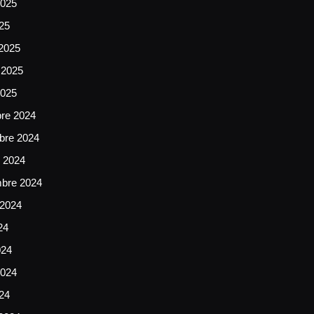
025
025
2025
 2025
2025
bre 2024
bre 2024
e 2024
mbre 2024
 2024
24
024
024
024