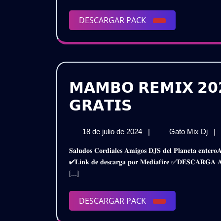
𝗥
𝗘
DESCARGAR
DESCARGAR PACK
𝟮
PACK
𝗩
|
𝗚
𝗠𝗔𝗠𝗕𝗢 𝗥𝗘𝗠𝗜𝗫 𝟮𝟬
𝗠𝗔𝗠𝗕𝗢
𝗚𝗥𝗔𝗧𝗜𝗦
𝗥𝗘𝗠𝗜𝗫
18
𝗠
18 de julio de 2024
|
Gato Mix Dj
|
𝟮𝟬𝟮𝟰
de
𝗥𝗘
𝐒𝐚𝐥𝐮𝐝𝐨𝐬 𝐂𝐨𝐫𝐝𝐢𝐚𝐥𝐞𝐬 𝐀𝐦𝐢𝐠𝐨𝐬 𝐃𝐉𝐒 𝐝𝐞𝐥 𝐏𝐥𝐚𝐧𝐞𝐭𝐚 𝐞𝐧𝐭𝐞𝐫𝐨𝐀𝐪𝐮𝐢 𝐥𝐞𝐬 𝐏𝐫𝐞𝐬𝐞𝐧𝐭𝐨 𝐞𝐬𝐭𝐞 𝐒𝐮𝐩𝐞𝐫 𝐏𝐚𝐜𝐤𝐌𝐚𝐦𝐛𝐨 𝐑𝐞𝐦𝐢𝐱 𝟐𝟎𝟐𝟒 – 𝐕𝐨𝐥.𝟐
–
julio
𝟮𝟬
✔𝐋𝐢𝐧𝐤 𝐝𝐞 𝐝𝐞𝐬𝐜𝐚𝐫𝐠𝐚 𝐩𝐨𝐫 𝐌𝐞𝐝𝐢𝐚𝐟𝐢𝐫𝐞 ✅𝐃𝐄𝐒𝐂𝐀𝐑
de
–
𝗣𝗔𝗖𝗞
[...]
2024
𝗣𝗔
𝗩𝗢
𝗩𝗢𝗟.𝟮
|
DESCARGAR
DESCARGAR PACK
|
𝗚𝗥
PACK