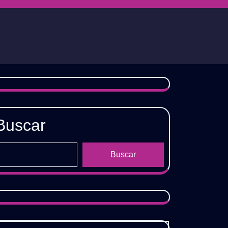
Buscar
𝗡𝗚𝗨𝗘
Buscar
𝗕𝗟𝗘
𝗖𝗢