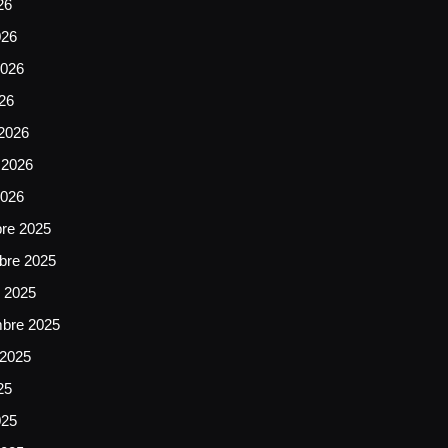
26
026
026
026
2026
 2026
2026
bre 2025
bre 2025
e 2025
mbre 2025
 2025
25
025