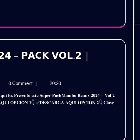
𝗘𝗠𝗜𝗫
𝗥𝗘𝗠𝗜
𝗫𝗧𝗘𝗡𝗗𝗘𝗗
𝗘𝗫𝗧𝗘
𝟬𝟮𝟰
𝗢𝗟.𝟴
𝟮𝟬𝟮𝟰
𝗥𝗔𝗧𝗜𝗦
𝗩𝗢𝗟.𝟴
|
𝟰 – 𝗣𝗔𝗖𝗞 𝗩𝗢𝗟.𝟮 |
𝗚𝗥𝗔𝗧
𝗠𝗕𝗢
0 Comment
|
20:20
𝗠𝗜𝗫
𝟮𝟰
𝐀 𝐀𝐐𝐔𝐈 𝐎𝐏𝐂𝐈𝐎𝐍 𝟏👇 ✅𝐃𝐄𝐒𝐂𝐀𝐑𝐆𝐀 𝐀𝐐𝐔𝐈 𝐎𝐏𝐂𝐈𝐎𝐍 𝟐👇 𝐂𝐥𝐚𝐯𝐞
𝗖𝗞
𝗟.𝟮
𝗔𝗧𝗜𝗦