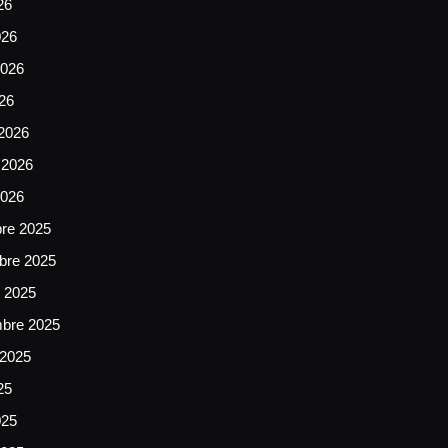
26
026
026
026
2026
 2026
2026
bre 2025
bre 2025
e 2025
mbre 2025
 2025
25
025