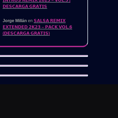
𝗜𝗡𝗧𝗥𝗢𝗦 𝗥𝗘𝗠𝗜𝗫 𝟮𝟬𝟮𝟯 – 𝗩𝗢𝗟.𝟱 |
𝗗𝗘𝗦𝗖𝗔𝗥𝗚𝗔 𝗚𝗥𝗔𝗧𝗜𝗦
Jorge Millán
en
𝗦𝗔𝗟𝗦𝗔 𝗥𝗘𝗠𝗜𝗫
𝗘𝗫𝗧𝗘𝗡𝗗𝗘𝗗 𝟮𝗞𝟮𝟯 – 𝗣𝗔𝗖𝗞 𝗩𝗢𝗟.𝟲
(𝗗𝗘𝗦𝗖𝗔𝗥𝗚𝗔 𝗚𝗥𝗔𝗧𝗜𝗦)