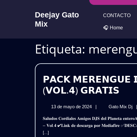
Skip
to
Deejay Gato
CONTACTO
content
Mix
🎧 Home
Etiqueta:
merengu
𝗣𝗔𝗖𝗞 𝗠𝗘𝗥𝗘𝗡𝗚𝗨𝗘 
𝗣𝗔
(𝗩𝗢𝗟.𝟰) 𝗚𝗥𝗔𝗧𝗜𝗦
𝗠𝗘
13
𝗣
13 de mayo de 2024
|
Gato Mix Dj
𝗜𝗡
de
𝗠
𝐒𝐚𝐥𝐮𝐝𝐨𝐬 𝐂𝐨𝐫𝐝𝐢𝐚𝐥𝐞𝐬 𝐀𝐦𝐢𝐠𝐨𝐬 𝐃𝐉𝐒 𝐝𝐞𝐥 𝐏𝐥𝐚𝐧𝐞𝐭𝐚 𝐞𝐧𝐭𝐞𝐫𝐨𝐀𝐪𝐮𝐢 𝐥𝐞𝐬 𝐓𝐫𝐚𝐢𝐠𝐨 𝐞𝐬𝐭𝐞 𝐒𝐮𝐩𝐞𝐫 𝐏𝐚𝐜𝐤𝐌𝐞𝐫𝐞𝐧𝐠𝐮𝐞 – 𝐈𝐧𝐭𝐫𝐨 𝐎𝐮𝐭𝐫𝐨 𝟐𝟎𝟐𝟒
𝗢𝗨
mayo
𝗜
– 𝐕𝐨𝐥.𝟒 ✔𝐋𝐢𝐧𝐤 𝐝𝐞 𝐝𝐞𝐬𝐜𝐚𝐫𝐠𝐚 𝐩𝐨𝐫 𝐌𝐞𝐝𝐢𝐚𝐟𝐢𝐫𝐞 ✅
de
𝗢
𝟮𝟬
[...]
2024
𝟮