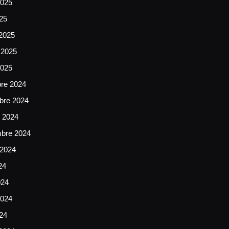
025
025
2025
 2025
2025
bre 2024
bre 2024
e 2024
mbre 2024
 2024
24
024
024
024