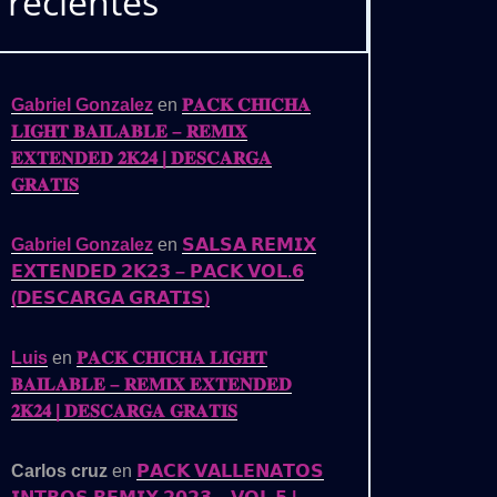
recientes
Gabriel Gonzalez
en
𝐏𝐀𝐂𝐊 𝐂𝐇𝐈𝐂𝐇𝐀
𝐋𝐈𝐆𝐇𝐓 𝐁𝐀𝐈𝐋𝐀𝐁𝐋𝐄 – 𝐑𝐄𝐌𝐈𝐗
𝐄𝐗𝐓𝐄𝐍𝐃𝐄𝐃 𝟐𝐊𝟐𝟒 | 𝐃𝐄𝐒𝐂𝐀𝐑𝐆𝐀
𝐆𝐑𝐀𝐓𝐈𝐒
Gabriel Gonzalez
en
𝗦𝗔𝗟𝗦𝗔 𝗥𝗘𝗠𝗜𝗫
𝗘𝗫𝗧𝗘𝗡𝗗𝗘𝗗 𝟮𝗞𝟮𝟯 – 𝗣𝗔𝗖𝗞 𝗩𝗢𝗟.𝟲
(𝗗𝗘𝗦𝗖𝗔𝗥𝗚𝗔 𝗚𝗥𝗔𝗧𝗜𝗦)
Luis
en
𝐏𝐀𝐂𝐊 𝐂𝐇𝐈𝐂𝐇𝐀 𝐋𝐈𝐆𝐇𝐓
𝐁𝐀𝐈𝐋𝐀𝐁𝐋𝐄 – 𝐑𝐄𝐌𝐈𝐗 𝐄𝐗𝐓𝐄𝐍𝐃𝐄𝐃
𝟐𝐊𝟐𝟒 | 𝐃𝐄𝐒𝐂𝐀𝐑𝐆𝐀 𝐆𝐑𝐀𝐓𝐈𝐒
Carlos cruz
en
𝗣𝗔𝗖𝗞 𝗩𝗔𝗟𝗟𝗘𝗡𝗔𝗧𝗢𝗦