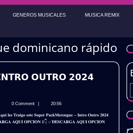
GENEROS MUSICALES
MUSICA REMIX
e dominicano rápido
𝗡𝗧𝗥𝗢 𝗢𝗨𝗧𝗥𝗢 𝟮𝟬𝟮𝟰
𝗞
𝗥𝗘𝗡𝗚𝗨𝗘
𝗔𝗖𝗞
|
0 Comment
|
20:56
𝗥𝗢
𝗘𝗥𝗘𝗡𝗚𝗨𝗘
𝗧𝗥𝗢
𝗡𝗧𝗥𝗢
𝐃𝐄𝐒𝐂𝐀𝐑𝐆𝐀 𝐀𝐐𝐔𝐈 𝐎𝐏𝐂𝐈𝐎𝐍 𝟏👇 ✅𝐃𝐄𝐒𝐂𝐀𝐑𝐆𝐀 𝐀𝐐𝐔𝐈 𝐎𝐏𝐂𝐈𝐎𝐍
𝗨𝗧𝗥𝗢
𝟰
𝟬𝟮𝟰