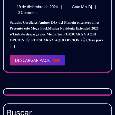
𝗠𝗨𝗦𝗜𝗖𝗔
19
𝗣𝗔𝗖𝗞
19 de diciembre de 2024
|
Gato Mix Dj
|
𝗡𝗔𝗩𝗜𝗗𝗘𝗡̃
de
𝗠𝗨𝗦𝗜𝗖𝗔
0 Comment
|
𝗘𝗫𝗧𝗘𝗡𝗗𝗘
diciembre
𝗡𝗔𝗩𝗜𝗗𝗘𝗡̃
𝐒𝐚𝐥𝐮𝐝𝐨𝐬 𝐂𝐨𝐫𝐝𝐢𝐚𝐥𝐞𝐬 𝐀𝐦𝐢𝐠𝐨𝐬 𝐃𝐉𝐒 𝐝𝐞𝐥 𝐏𝐥𝐚𝐧𝐞𝐭𝐚 𝐞𝐧𝐭𝐞𝐫𝐨𝐀𝐪𝐮𝐢 𝐥𝐞𝐬
de
𝗘𝗫𝗧𝗘𝗡𝗗𝗘
𝟮𝟬𝟮𝟱
𝐏𝐫𝐞𝐬𝐞𝐧𝐭𝐨 𝐞𝐬𝐭𝐞 𝐌𝐞𝐠𝐚 𝐏𝐚𝐜𝐤𝐌𝐮𝐬𝐢𝐜𝐚 𝐍𝐚𝐯𝐢𝐝𝐞𝐧̃𝐚 𝐄𝐱𝐭𝐞𝐧𝐝𝐞𝐝 𝟐𝟎𝟐𝟓
2024
𝟮𝟬𝟮𝟱
✔𝐋𝐢𝐧𝐤 𝐝𝐞 𝐝𝐞𝐬𝐜𝐚𝐫𝐠𝐚 𝐩𝐨𝐫 𝐌𝐞𝐝𝐢𝐚𝐟𝐢𝐫𝐞 ✅𝐃𝐄𝐒𝐂𝐀𝐑𝐆𝐀 𝐀𝐐𝐔𝐈
|
|
𝐎𝐏𝐂𝐈𝐎𝐍 𝟏👇 ✅𝐃𝐄𝐒𝐂𝐀𝐑𝐆𝐀 𝐀𝐐𝐔𝐈 𝐎𝐏𝐂𝐈𝐎𝐍 𝟐👇 𝐂𝐥𝐚𝐯𝐞 𝐩𝐚𝐫𝐚
𝗚𝗥𝗔𝗧𝗜𝗦
𝗚𝗥𝗔𝗧𝗜𝗦
[...]
DESCARGAR
DESCARGAR PACK
PACK
Buscar