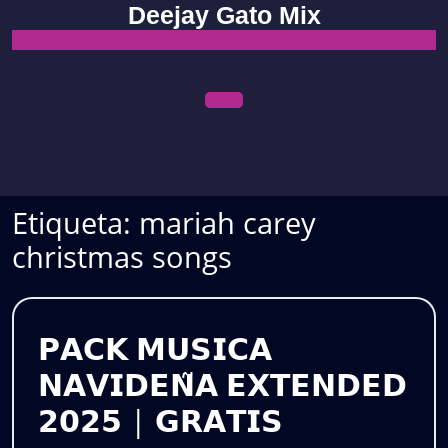
Skip
Deejay Gato Mix
to
content
Open
Menu
Etiqueta:
mariah carey
christmas songs
𝗣𝗔𝗖𝗞 𝗠𝗨𝗦𝗜𝗖𝗔
𝗡𝗔𝗩𝗜𝗗𝗘𝗡̃𝗔 𝗘𝗫𝗧𝗘𝗡𝗗𝗘𝗗
𝗣𝗔𝗖𝗞
𝟮𝟬𝟮𝟱 | 𝗚𝗥𝗔𝗧𝗜𝗦