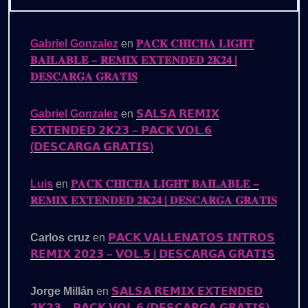
Gabriel Gonzalez
en
𝐏𝐀𝐂𝐊 𝐂𝐇𝐈𝐂𝐇𝐀 𝐋𝐈𝐆𝐇𝐓
𝐁𝐀𝐈𝐋𝐀𝐁𝐋𝐄 – 𝐑𝐄𝐌𝐈𝐗 𝐄𝐗𝐓𝐄𝐍𝐃𝐄𝐃 𝟐𝐊𝟐𝟒 |
𝐃𝐄𝐒𝐂𝐀𝐑𝐆𝐀 𝐆𝐑𝐀𝐓𝐈𝐒
Gabriel Gonzalez
en
𝗦𝗔𝗟𝗦𝗔 𝗥𝗘𝗠𝗜𝗫
𝗘𝗫𝗧𝗘𝗡𝗗𝗘𝗗 𝟮𝗞𝟮𝟯 – 𝗣𝗔𝗖𝗞 𝗩𝗢𝗟.𝟲
(𝗗𝗘𝗦𝗖𝗔𝗥𝗚𝗔 𝗚𝗥𝗔𝗧𝗜𝗦)
Luis
en
𝐏𝐀𝐂𝐊 𝐂𝐇𝐈𝐂𝐇𝐀 𝐋𝐈𝐆𝐇𝐓 𝐁𝐀𝐈𝐋𝐀𝐁𝐋𝐄 –
𝐑𝐄𝐌𝐈𝐗 𝐄𝐗𝐓𝐄𝐍𝐃𝐄𝐃 𝟐𝐊𝟐𝟒 | 𝐃𝐄𝐒𝐂𝐀𝐑𝐆𝐀 𝐆𝐑𝐀𝐓𝐈𝐒
Carlos cruz
en
𝗣𝗔𝗖𝗞 𝗩𝗔𝗟𝗟𝗘𝗡𝗔𝗧𝗢𝗦 𝗜𝗡𝗧𝗥𝗢𝗦
𝗥𝗘𝗠𝗜𝗫 𝟮𝟬𝟮𝟯 – 𝗩𝗢𝗟.𝟱 | 𝗗𝗘𝗦𝗖𝗔𝗥𝗚𝗔 𝗚𝗥𝗔𝗧𝗜𝗦
Jorge Millán
en
𝗦𝗔𝗟𝗦𝗔 𝗥𝗘𝗠𝗜𝗫 𝗘𝗫𝗧𝗘𝗡𝗗𝗘𝗗
𝟮𝗞𝟮𝟯 – 𝗣𝗔𝗖𝗞 𝗩𝗢𝗟.𝟲 (𝗗𝗘𝗦𝗖𝗔𝗥𝗚𝗔 𝗚𝗥𝗔𝗧𝗜𝗦)