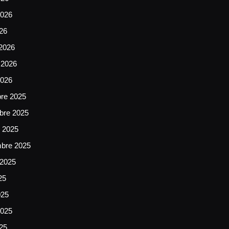
026
026
2026
 2026
2026
bre 2025
bre 2025
e 2025
mbre 2025
 2025
25
025
025
025