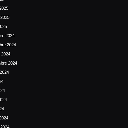
2025
 2025
2025
bre 2024
bre 2024
e 2024
mbre 2024
 2024
24
024
024
024
2024
 2024