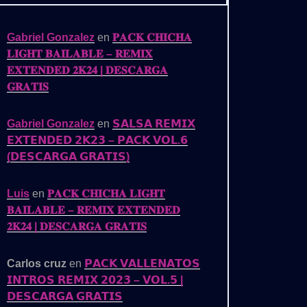
Gabriel Gonzalez
en
𝐏𝐀𝐂𝐊 𝐂𝐇𝐈𝐂𝐇𝐀
𝐋𝐈𝐆𝐇𝐓 𝐁𝐀𝐈𝐋𝐀𝐁𝐋𝐄 – 𝐑𝐄𝐌𝐈𝐗
𝐄𝐗𝐓𝐄𝐍𝐃𝐄𝐃 𝟐𝐊𝟐𝟒 | 𝐃𝐄𝐒𝐂𝐀𝐑𝐆𝐀
𝐆𝐑𝐀𝐓𝐈𝐒
Gabriel Gonzalez
en
𝗦𝗔𝗟𝗦𝗔 𝗥𝗘𝗠𝗜𝗫
𝗘𝗫𝗧𝗘𝗡𝗗𝗘𝗗 𝟮𝗞𝟮𝟯 – 𝗣𝗔𝗖𝗞 𝗩𝗢𝗟.𝟲
(𝗗𝗘𝗦𝗖𝗔𝗥𝗚𝗔 𝗚𝗥𝗔𝗧𝗜𝗦)
Luis
en
𝐏𝐀𝐂𝐊 𝐂𝐇𝐈𝐂𝐇𝐀 𝐋𝐈𝐆𝐇𝐓
𝐁𝐀𝐈𝐋𝐀𝐁𝐋𝐄 – 𝐑𝐄𝐌𝐈𝐗 𝐄𝐗𝐓𝐄𝐍𝐃𝐄𝐃
𝟐𝐊𝟐𝟒 | 𝐃𝐄𝐒𝐂𝐀𝐑𝐆𝐀 𝐆𝐑𝐀𝐓𝐈𝐒
Carlos cruz
en
𝗣𝗔𝗖𝗞 𝗩𝗔𝗟𝗟𝗘𝗡𝗔𝗧𝗢𝗦
𝗜𝗡𝗧𝗥𝗢𝗦 𝗥𝗘𝗠𝗜𝗫 𝟮𝟬𝟮𝟯 – 𝗩𝗢𝗟.𝟱 |
𝗗𝗘𝗦𝗖𝗔𝗥𝗚𝗔 𝗚𝗥𝗔𝗧𝗜𝗦