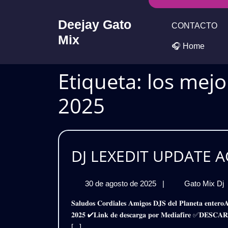
Skip
to
Deejay Gato
CONTACTO
content
Mix
🎧 Home
Etiqueta:
los mejo
2025
DJ LEXEDIT UPDATE A
30
30 de agosto de 2025
|
Gato Mix Dj
de
𝐒𝐚𝐥𝐮𝐝𝐨𝐬 𝐂𝐨𝐫𝐝𝐢𝐚𝐥𝐞𝐬 𝐀𝐦𝐢𝐠𝐨𝐬 𝐃𝐉𝐒 𝐝𝐞𝐥 𝐏𝐥𝐚𝐧𝐞𝐭𝐚 𝐞𝐧𝐭𝐞𝐫𝐨𝐀𝐪𝐮𝐢 𝐥𝐞𝐬 𝐏𝐫𝐞𝐬𝐞𝐧𝐭𝐨 𝐞𝐬𝐭𝐞 𝐒𝐮𝐩𝐞𝐫 𝐏𝐚𝐜𝐤𝐃𝐣 𝐋𝐞𝐱𝐞𝐝𝐢𝐭 – 𝐔𝐩𝐝𝐚𝐭𝐞 𝐀𝐠𝐨𝐬𝐭𝐨
agosto
𝟐𝟎𝟐𝟓 ✔𝐋𝐢𝐧𝐤 𝐝𝐞 𝐝𝐞𝐬𝐜𝐚𝐫𝐠𝐚 𝐩𝐨𝐫 𝐌𝐞𝐝𝐢𝐚𝐟𝐢𝐫𝐞 ✅𝐃𝐄
de
[...]
2025