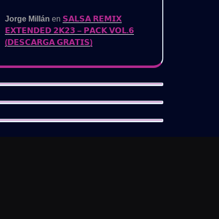
Jorge Millán
en
𝗦𝗔𝗟𝗦𝗔 𝗥𝗘𝗠𝗜𝗫
𝗘𝗫𝗧𝗘𝗡𝗗𝗘𝗗 𝟮𝗞𝟮𝟯 – 𝗣𝗔𝗖𝗞 𝗩𝗢𝗟.𝟲
(𝗗𝗘𝗦𝗖𝗔𝗥𝗚𝗔 𝗚𝗥𝗔𝗧𝗜𝗦)