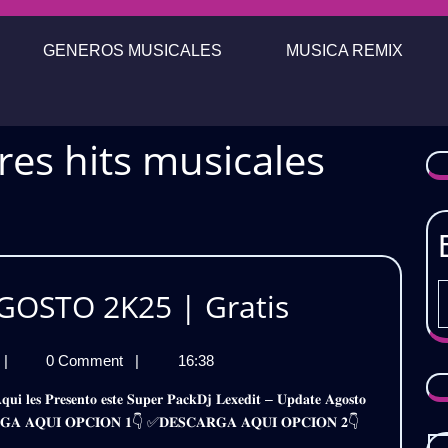
GENEROS MUSICALES
MUSICA REMIX
res hits musicales
DJ
GOSTO 2K25 | Gratis
LEXEDIT
DJ
|
0 Comment
|
16:38
UPDATE
LEXEDIT
AGOSTO
UPDATE
𝐒𝐂𝐀𝐑𝐆𝐀 𝐀𝐐𝐔𝐈 𝐎𝐏𝐂𝐈𝐎𝐍 𝟏👇 ✅𝐃𝐄𝐒𝐂𝐀𝐑𝐆𝐀 𝐀𝐐𝐔𝐈 𝐎𝐏𝐂𝐈𝐎𝐍 𝟐👇
AGOSTO
2K25