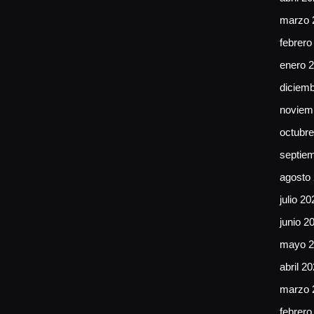
marzo 
febrero
enero 
diciem
noviem
octubr
septie
agosto
julio 20
junio 2
mayo 2
abril 2
marzo 
febrero