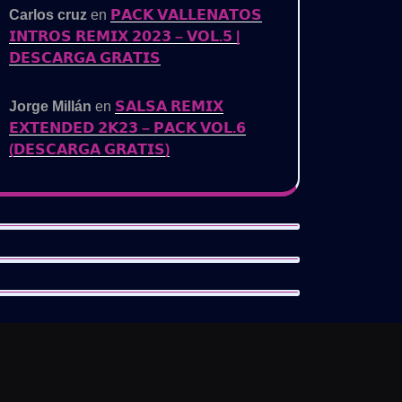
Carlos cruz
en
𝗣𝗔𝗖𝗞 𝗩𝗔𝗟𝗟𝗘𝗡𝗔𝗧𝗢𝗦
𝗜𝗡𝗧𝗥𝗢𝗦 𝗥𝗘𝗠𝗜𝗫 𝟮𝟬𝟮𝟯 – 𝗩𝗢𝗟.𝟱 |
𝗗𝗘𝗦𝗖𝗔𝗥𝗚𝗔 𝗚𝗥𝗔𝗧𝗜𝗦
Jorge Millán
en
𝗦𝗔𝗟𝗦𝗔 𝗥𝗘𝗠𝗜𝗫
𝗘𝗫𝗧𝗘𝗡𝗗𝗘𝗗 𝟮𝗞𝟮𝟯 – 𝗣𝗔𝗖𝗞 𝗩𝗢𝗟.𝟲
(𝗗𝗘𝗦𝗖𝗔𝗥𝗚𝗔 𝗚𝗥𝗔𝗧𝗜𝗦)