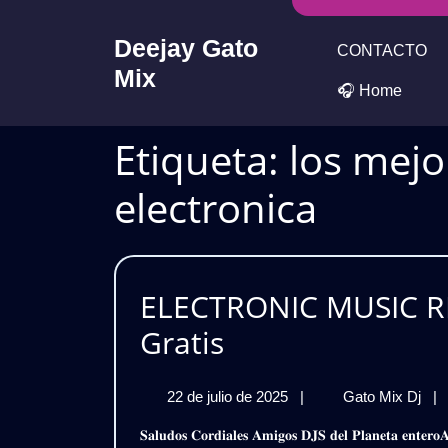
Skip
to
Deejay Gato
CONTACTO
content
Mix
🎧 Home
Etiqueta:
los mejo
electronica
ELECTRONIC MUSIC RE
ELECTRONIC
Gratis
MUSIC
22
EL
22 de julio de 2025
|
Gato Mix Dj
|
REMIX
de
MU
𝐒𝐚𝐥𝐮𝐝𝐨𝐬 𝐂𝐨𝐫𝐝𝐢𝐚𝐥𝐞𝐬 𝐀𝐦𝐢𝐠𝐨𝐬 𝐃𝐉𝐒 𝐝𝐞𝐥 𝐏𝐥𝐚𝐧𝐞𝐭𝐚 𝐞𝐧𝐭𝐞𝐫𝐨𝐀𝐪𝐮𝐢 𝐥𝐞𝐬 𝐓𝐫𝐚𝐢𝐠𝐨 𝐞𝐬𝐭𝐞 𝐒𝐮𝐩𝐞𝐫 𝐏𝐚𝐜𝐤𝐄𝐥𝐞𝐜𝐭𝐫𝐨𝐧𝐢𝐜 𝐌𝐮𝐬𝐢𝐜 𝐑𝐞𝐦𝐢𝐱 𝟐𝟎𝟐𝟓 –
julio
RE