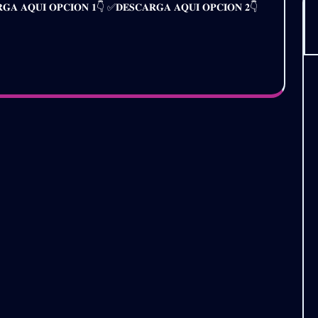
𝐒𝐂𝐀𝐑𝐆𝐀 𝐀𝐐𝐔𝐈 𝐎𝐏𝐂𝐈𝐎𝐍 𝟏👇 ✅𝐃𝐄𝐒𝐂𝐀𝐑𝐆𝐀 𝐀𝐐𝐔𝐈 𝐎𝐏𝐂𝐈𝐎𝐍 𝟐👇
25
CK
L.4
tis