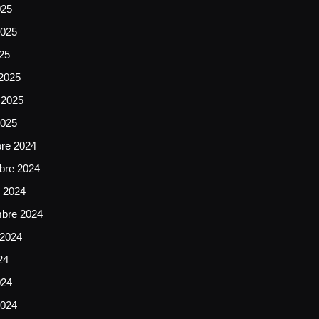
025
025
025
2025
 2025
2025
bre 2024
bre 2024
e 2024
mbre 2024
 2024
24
024
024