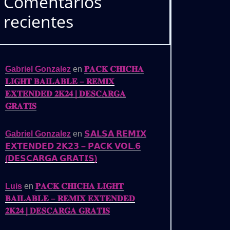
Comentarios
recientes
Gabriel Gonzalez
en
𝐏𝐀𝐂𝐊 𝐂𝐇𝐈𝐂𝐇𝐀
𝐋𝐈𝐆𝐇𝐓 𝐁𝐀𝐈𝐋𝐀𝐁𝐋𝐄 – 𝐑𝐄𝐌𝐈𝐗
𝐄𝐗𝐓𝐄𝐍𝐃𝐄𝐃 𝟐𝐊𝟐𝟒 | 𝐃𝐄𝐒𝐂𝐀𝐑𝐆𝐀
𝐆𝐑𝐀𝐓𝐈𝐒
Gabriel Gonzalez
en
𝗦𝗔𝗟𝗦𝗔 𝗥𝗘𝗠𝗜𝗫
𝗘𝗫𝗧𝗘𝗡𝗗𝗘𝗗 𝟮𝗞𝟮𝟯 – 𝗣𝗔𝗖𝗞 𝗩𝗢𝗟.𝟲
(𝗗𝗘𝗦𝗖𝗔𝗥𝗚𝗔 𝗚𝗥𝗔𝗧𝗜𝗦)
Luis
en
𝐏𝐀𝐂𝐊 𝐂𝐇𝐈𝐂𝐇𝐀 𝐋𝐈𝐆𝐇𝐓
𝐁𝐀𝐈𝐋𝐀𝐁𝐋𝐄 – 𝐑𝐄𝐌𝐈𝐗 𝐄𝐗𝐓𝐄𝐍𝐃𝐄𝐃
𝟐𝐊𝟐𝟒 | 𝐃𝐄𝐒𝐂𝐀𝐑𝐆𝐀 𝐆𝐑𝐀𝐓𝐈𝐒