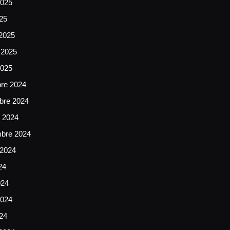
025
025
2025
 2025
2025
bre 2024
bre 2024
e 2024
mbre 2024
 2024
24
024
024
024