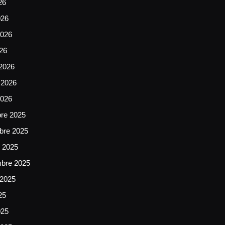
26
026
026
026
2026
 2026
2026
bre 2025
bre 2025
e 2025
mbre 2025
 2025
25
025