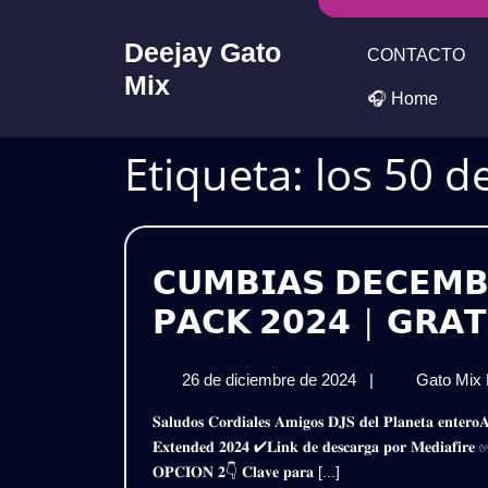
Skip
to
Deejay Gato
CONTACTO
content
Mix
🎧 Home
Etiqueta:
los 50 de
𝗖𝗨𝗠𝗕𝗜𝗔𝗦 𝗗𝗘𝗖𝗘𝗠𝗕
𝗣𝗔𝗖𝗞 𝟮𝟬𝟮𝟰 | 𝗚𝗥𝗔𝗧
26
26 de diciembre de 2024
|
Gato Mix
de
𝐒𝐚𝐥𝐮𝐝𝐨𝐬 𝐂𝐨𝐫𝐝𝐢𝐚𝐥𝐞𝐬 𝐀𝐦𝐢𝐠𝐨𝐬 𝐃𝐉𝐒 𝐝𝐞𝐥 𝐏𝐥𝐚𝐧𝐞𝐭𝐚 𝐞𝐧𝐭𝐞𝐫𝐨𝐀𝐪𝐮𝐢 𝐥𝐞𝐬 𝐏𝐫𝐞𝐬𝐞𝐧𝐭𝐨 𝐞𝐬𝐭𝐞 𝐌𝐞𝐠𝐚 𝐏𝐚𝐜𝐤𝐂𝐮𝐦𝐛𝐢𝐚𝐬 𝐃𝐞𝐜𝐞𝐦𝐛𝐫𝐢𝐧𝐚𝐬
diciembre
𝐄𝐱𝐭𝐞𝐧𝐝𝐞𝐝 𝟐𝟎𝟐𝟒 ✔𝐋𝐢𝐧𝐤 𝐝𝐞 𝐝𝐞𝐬𝐜𝐚𝐫𝐠𝐚 𝐩𝐨𝐫 𝐌𝐞𝐝𝐢
de
𝐎𝐏𝐂𝐈𝐎𝐍 𝟐👇 𝐂𝐥𝐚𝐯𝐞 𝐩𝐚𝐫𝐚 [...]
2024