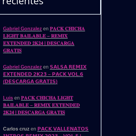
recientes
Gabriel Gonzalez
en
𝐏𝐀𝐂𝐊 𝐂𝐇𝐈𝐂𝐇𝐀
𝐋𝐈𝐆𝐇𝐓 𝐁𝐀𝐈𝐋𝐀𝐁𝐋𝐄 – 𝐑𝐄𝐌𝐈𝐗
𝐄𝐗𝐓𝐄𝐍𝐃𝐄𝐃 𝟐𝐊𝟐𝟒 | 𝐃𝐄𝐒𝐂𝐀𝐑𝐆𝐀
𝐆𝐑𝐀𝐓𝐈𝐒
Gabriel Gonzalez
en
𝗦𝗔𝗟𝗦𝗔 𝗥𝗘𝗠𝗜𝗫
𝗘𝗫𝗧𝗘𝗡𝗗𝗘𝗗 𝟮𝗞𝟮𝟯 – 𝗣𝗔𝗖𝗞 𝗩𝗢𝗟.𝟲
(𝗗𝗘𝗦𝗖𝗔𝗥𝗚𝗔 𝗚𝗥𝗔𝗧𝗜𝗦)
Luis
en
𝐏𝐀𝐂𝐊 𝐂𝐇𝐈𝐂𝐇𝐀 𝐋𝐈𝐆𝐇𝐓
𝐁𝐀𝐈𝐋𝐀𝐁𝐋𝐄 – 𝐑𝐄𝐌𝐈𝐗 𝐄𝐗𝐓𝐄𝐍𝐃𝐄𝐃
𝟐𝐊𝟐𝟒 | 𝐃𝐄𝐒𝐂𝐀𝐑𝐆𝐀 𝐆𝐑𝐀𝐓𝐈𝐒
Carlos cruz
en
𝗣𝗔𝗖𝗞 𝗩𝗔𝗟𝗟𝗘𝗡𝗔𝗧𝗢𝗦