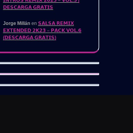
𝗜𝗡𝗧𝗥𝗢𝗦 𝗥𝗘𝗠𝗜𝗫 𝟮𝟬𝟮𝟯 – 𝗩𝗢𝗟.𝟱 |
𝗗𝗘𝗦𝗖𝗔𝗥𝗚𝗔 𝗚𝗥𝗔𝗧𝗜𝗦
Jorge Millán
en
𝗦𝗔𝗟𝗦𝗔 𝗥𝗘𝗠𝗜𝗫
𝗘𝗫𝗧𝗘𝗡𝗗𝗘𝗗 𝟮𝗞𝟮𝟯 – 𝗣𝗔𝗖𝗞 𝗩𝗢𝗟.𝟲
(𝗗𝗘𝗦𝗖𝗔𝗥𝗚𝗔 𝗚𝗥𝗔𝗧𝗜𝗦)