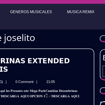
GENEROS MUSICALES
MUSICA REMIX
 joselito
𝗥𝗜𝗡𝗔𝗦 𝗘𝗫𝗧𝗘𝗡𝗗𝗘𝗗
𝗖𝗨𝗠𝗕𝗜𝗔𝗦
𝗜𝗦
𝗗𝗘𝗖𝗘𝗠𝗕𝗥𝗜𝗡𝗔𝗦
𝗖𝗨𝗠𝗕𝗜𝗔𝗦
 Dj
|
0 Comment
|
21:05
𝗘𝗫𝗧𝗘𝗡𝗗𝗘𝗗
𝗗𝗘𝗖𝗘𝗠𝗕𝗥𝗜𝗡𝗔𝗦
𝗣𝗔𝗖𝗞
𝗘𝗫𝗧𝗘𝗡𝗗𝗘𝗗
𝐚𝐟𝐢𝐫𝐞 ✅𝐃𝐄𝐒𝐂𝐀𝐑𝐆𝐀 𝐀𝐐𝐔𝐈 𝐎𝐏𝐂𝐈𝐎𝐍 𝟏👇 ✅𝐃𝐄𝐒𝐂𝐀𝐑𝐆𝐀 𝐀𝐐𝐔𝐈
𝗣𝗔𝗖𝗞
𝟮𝟬𝟮𝟰
𝟮𝟬𝟮𝟰