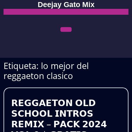
Skip
Deejay Gato Mix
to
content
Open
Menu
Etiqueta:
lo mejor del
reggaeton clasico
𝗥𝗘𝗚𝗚𝗔𝗘𝗧𝗢𝗡 𝗢𝗟𝗗
𝗦𝗖𝗛𝗢𝗢𝗟 𝗜𝗡𝗧𝗥𝗢𝗦
𝗥𝗘𝗠𝗜𝗫 – 𝗣𝗔𝗖𝗞 𝟮𝟬𝟮𝟰