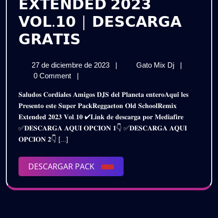
𝗘𝗫𝗧𝗘𝗡𝗗𝗘𝗗 𝟮𝟬𝟮𝟯
𝗩𝗢𝗟.𝟭𝟬 | 𝗗𝗘𝗦𝗖𝗔𝗥𝗚𝗔
𝗣𝗔𝗖𝗞
𝗚𝗥𝗔𝗧𝗜𝗦
𝗥𝗘𝗚𝗚𝗔𝗘𝗧𝗢𝗡
27
𝗣𝗔𝗖𝗞
27 de diciembre de 2023
|
Gato Mix Dj
|
𝗢𝗟𝗗
de
𝗥𝗘𝗚𝗚𝗔𝗘𝗧
0 Comment
|
𝗦𝗖𝗛𝗢𝗢𝗟
diciembre
𝗢𝗟𝗗
𝐒𝐚𝐥𝐮𝐝𝐨𝐬 𝐂𝐨𝐫𝐝𝐢𝐚𝐥𝐞𝐬 𝐀𝐦𝐢𝐠𝐨𝐬 𝐃𝐉𝐒 𝐝𝐞𝐥 𝐏𝐥𝐚𝐧𝐞𝐭𝐚 𝐞𝐧𝐭𝐞𝐫𝐨𝐀𝐪𝐮𝐢́ 𝐥𝐞𝐬
de
𝗦𝗖𝗛𝗢𝗢𝗟
–
𝐏𝐫𝐞𝐬𝐞𝐧𝐭𝐨 𝐞𝐬𝐭𝐞 𝐒𝐮𝐩𝐞𝐫 𝐏𝐚𝐜𝐤𝐑𝐞𝐠𝐠𝐚𝐞𝐭𝐨𝐧 𝐎𝐥𝐝 𝐒𝐜𝐡𝐨𝐨𝐥𝐑𝐞𝐦𝐢𝐱
2023
–
𝐄𝐱𝐭𝐞𝐧𝐝𝐞𝐝 𝟐𝟎𝟐𝟑 𝐕𝐨𝐥.𝟏𝟎 ✔𝐋𝐢𝐧𝐤 𝐝𝐞 𝐝𝐞𝐬𝐜𝐚𝐫𝐠𝐚 𝐩𝐨𝐫 𝐌𝐞𝐝𝐢𝐚𝐟𝐢𝐫𝐞
𝗥𝗘𝗠𝗜𝗫
𝗥𝗘𝗠𝗜𝗫
✅𝐃𝐄𝐒𝐂𝐀𝐑𝐆𝐀 𝐀𝐐𝐔𝐈 𝐎𝐏𝐂𝐈𝐎𝐍 𝟏👇 ✅𝐃𝐄𝐒𝐂𝐀𝐑𝐆𝐀 𝐀𝐐𝐔𝐈
𝗘𝗫𝗧𝗘𝗡𝗗𝗘
𝗘𝗫𝗧𝗘𝗡𝗗𝗘𝗗
𝐎𝐏𝐂𝐈𝐎𝐍 𝟐👇 [...]
𝟮𝟬𝟮𝟯
𝗩𝗢𝗟.𝟭𝟬
𝟮𝟬𝟮𝟯
|
DESCARGAR
DESCARGAR PACK
𝗗𝗘𝗦𝗖𝗔𝗥𝗚
𝗩𝗢𝗟.𝟭𝟬
PACK
𝗚𝗥𝗔𝗧𝗜𝗦
|
𝗗𝗘𝗦𝗖𝗔𝗥𝗚𝗔