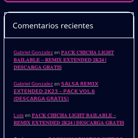
Comentarios recientes
Gabriel Gonzalez
en
𝐏𝐀𝐂𝐊 𝐂𝐇𝐈𝐂𝐇𝐀 𝐋𝐈𝐆𝐇𝐓
𝐁𝐀𝐈𝐋𝐀𝐁𝐋𝐄 – 𝐑𝐄𝐌𝐈𝐗 𝐄𝐗𝐓𝐄𝐍𝐃𝐄𝐃 𝟐𝐊𝟐𝟒 |
𝐃𝐄𝐒𝐂𝐀𝐑𝐆𝐀 𝐆𝐑𝐀𝐓𝐈𝐒
Gabriel Gonzalez
en
𝗦𝗔𝗟𝗦𝗔 𝗥𝗘𝗠𝗜𝗫
𝗘𝗫𝗧𝗘𝗡𝗗𝗘𝗗 𝟮𝗞𝟮𝟯 – 𝗣𝗔𝗖𝗞 𝗩𝗢𝗟.𝟲
(𝗗𝗘𝗦𝗖𝗔𝗥𝗚𝗔 𝗚𝗥𝗔𝗧𝗜𝗦)
Luis
en
𝐏𝐀𝐂𝐊 𝐂𝐇𝐈𝐂𝐇𝐀 𝐋𝐈𝐆𝐇𝐓 𝐁𝐀𝐈𝐋𝐀𝐁𝐋𝐄 –
𝐑𝐄𝐌𝐈𝐗 𝐄𝐗𝐓𝐄𝐍𝐃𝐄𝐃 𝟐𝐊𝟐𝟒 | 𝐃𝐄𝐒𝐂𝐀𝐑𝐆𝐀 𝐆𝐑𝐀𝐓𝐈𝐒