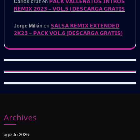
Carlos cruz
en
𝗣𝗔𝗖𝗞 𝗩𝗔𝗟𝗟𝗘𝗡𝗔𝗧𝗢𝗦 𝗜𝗡𝗧𝗥𝗢𝗦
𝗥𝗘𝗠𝗜𝗫 𝟮𝟬𝟮𝟯 – 𝗩𝗢𝗟.𝟱 | 𝗗𝗘𝗦𝗖𝗔𝗥𝗚𝗔 𝗚𝗥𝗔𝗧𝗜𝗦
Jorge Millán
en
𝗦𝗔𝗟𝗦𝗔 𝗥𝗘𝗠𝗜𝗫 𝗘𝗫𝗧𝗘𝗡𝗗𝗘𝗗
𝟮𝗞𝟮𝟯 – 𝗣𝗔𝗖𝗞 𝗩𝗢𝗟.𝟲 (𝗗𝗘𝗦𝗖𝗔𝗥𝗚𝗔 𝗚𝗥𝗔𝗧𝗜𝗦)
Archives
agosto 2026