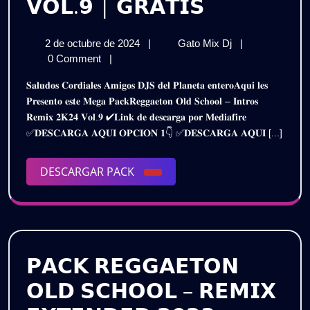
𝗥𝗘𝗚𝗚𝗔𝗘
𝗩𝗢𝗟.𝟵 | 𝗚𝗥𝗔𝗧𝗜𝗦
𝗢𝗟𝗗
2
𝗥𝗘𝗚𝗚𝗔𝗘𝗧𝗢𝗡
2 de octubre de 2024
|
Gato Mix Dj
|
𝗦𝗖𝗛𝗢𝗢𝗟
de
𝗢𝗟𝗗
0 Comment
|
𝗜𝗡𝗧𝗥𝗢𝗦
octubre
𝗦𝗖𝗛𝗢𝗢𝗟
𝐒𝐚𝐥𝐮𝐝𝐨𝐬 𝐂𝐨𝐫𝐝𝐢𝐚𝐥𝐞𝐬 𝐀𝐦𝐢𝐠𝐨𝐬 𝐃𝐉𝐒 𝐝𝐞𝐥 𝐏𝐥𝐚𝐧𝐞𝐭𝐚 𝐞𝐧𝐭𝐞𝐫𝐨𝐀𝐪𝐮𝐢 𝐥𝐞𝐬
de
𝗜𝗡𝗧𝗥𝗢𝗦
𝗥𝗘𝗠𝗜𝗫
𝐏𝐫𝐞𝐬𝐞𝐧𝐭𝐨 𝐞𝐬𝐭𝐞 𝐌𝐞𝐠𝐚 𝐏𝐚𝐜𝐤𝐑𝐞𝐠𝐠𝐚𝐞𝐭𝐨𝐧 𝐎𝐥𝐝 𝐒𝐜𝐡𝐨𝐨𝐥 – 𝐈𝐧𝐭𝐫𝐨𝐬
2024
𝗥𝗘𝗠𝗜𝗫
𝐑𝐞𝐦𝐢𝐱 𝟐𝐊𝟐𝟒 𝐕𝐨𝐥.𝟗 ✔𝐋𝐢𝐧𝐤 𝐝𝐞 𝐝𝐞𝐬𝐜𝐚𝐫𝐠𝐚 𝐩𝐨𝐫 𝐌𝐞𝐝𝐢𝐚𝐟𝐢𝐫𝐞
–
–
✅𝐃𝐄𝐒𝐂𝐀𝐑𝐆𝐀 𝐀𝐐𝐔𝐈 𝐎𝐏𝐂𝐈𝐎𝐍 𝟏👇 ✅𝐃𝐄𝐒𝐂𝐀𝐑𝐆𝐀 𝐀𝐐𝐔𝐈 [...]
𝗣𝗔𝗖𝗞
𝗣𝗔𝗖𝗞
𝟮𝟬𝟮𝟰
𝗩𝗢𝗟.𝟵
DESCARGAR
DESCARGAR PACK
𝟮𝟬𝟮𝟰
|
PACK
𝗚𝗥𝗔𝗧𝗜𝗦
𝗩𝗢𝗟.𝟵
|
𝗚𝗥𝗔𝗧𝗜𝗦
𝗣𝗔𝗖𝗞 𝗥𝗘𝗚𝗚𝗔𝗘𝗧𝗢𝗡
𝗢𝗟𝗗 𝗦𝗖𝗛𝗢𝗢𝗟 – 𝗥𝗘𝗠𝗜𝗫