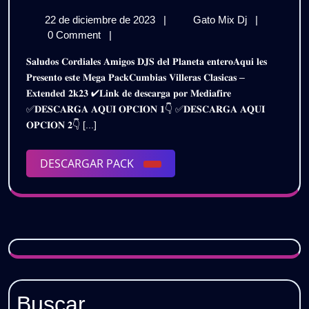
𝗖𝗨𝗠𝗕
22
𝗣𝗔𝗖𝗞
22 de diciembre de 2023
|
Gato Mix Dj
|
𝗩𝗜𝗟𝗟
de
𝗖𝗨𝗠𝗕𝗜𝗔𝗦
0 Comment
|
𝗖𝗟𝗔𝗦
diciembre
𝗩𝗜𝗟𝗟𝗘𝗥𝗔𝗦
𝐒𝐚𝐥𝐮𝐝𝐨𝐬 𝐂𝐨𝐫𝐝𝐢𝐚𝐥𝐞𝐬 𝐀𝐦𝐢𝐠𝐨𝐬 𝐃𝐉𝐒 𝐝𝐞𝐥 𝐏𝐥𝐚𝐧𝐞𝐭𝐚 𝐞𝐧𝐭𝐞𝐫𝐨𝐀𝐪𝐮𝐢 𝐥𝐞𝐬
de
𝗖𝗟𝗔𝗦𝗜𝗖𝗔𝗦
–
𝐏𝐫𝐞𝐬𝐞𝐧𝐭𝐨 𝐞𝐬𝐭𝐞 𝐌𝐞𝐠𝐚 𝐏𝐚𝐜𝐤𝐂𝐮𝐦𝐛𝐢𝐚𝐬 𝐕𝐢𝐥𝐥𝐞𝐫𝐚𝐬 𝐂𝐥𝐚𝐬𝐢𝐜𝐚𝐬 –
2023
–
𝐄𝐱𝐭𝐞𝐧𝐝𝐞𝐝 𝟐𝐤𝟐𝟑 ✔𝐋𝐢𝐧𝐤 𝐝𝐞 𝐝𝐞𝐬𝐜𝐚𝐫𝐠𝐚 𝐩𝐨𝐫 𝐌𝐞𝐝𝐢𝐚𝐟𝐢𝐫𝐞
𝗘𝗫𝗧𝗘𝗡𝗗𝗘
𝗘𝗫𝗧𝗘
✅𝐃𝐄𝐒𝐂𝐀𝐑𝐆𝐀 𝐀𝐐𝐔𝐈 𝐎𝐏𝐂𝐈𝐎𝐍 𝟏👇 ✅𝐃𝐄𝐒𝐂𝐀𝐑𝐆𝐀 𝐀𝐐𝐔𝐈
𝟮𝟬𝟮𝟯
𝟮𝟬𝟮𝟯
𝐎𝐏𝐂𝐈𝐎𝐍 𝟐👇 [...]
/
𝗗𝗘𝗦𝗖𝗔𝗥𝗚
/
𝗚𝗥𝗔𝗧𝗜𝗦
DESCARGAR
DESCARGAR PACK
𝗗𝗘𝗦
PACK
𝗚𝗥𝗔𝗧
Buscar