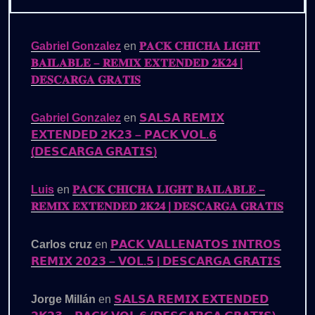
Gabriel Gonzalez
en
𝐏𝐀𝐂𝐊 𝐂𝐇𝐈𝐂𝐇𝐀 𝐋𝐈𝐆𝐇𝐓
𝐁𝐀𝐈𝐋𝐀𝐁𝐋𝐄 – 𝐑𝐄𝐌𝐈𝐗 𝐄𝐗𝐓𝐄𝐍𝐃𝐄𝐃 𝟐𝐊𝟐𝟒 |
𝐃𝐄𝐒𝐂𝐀𝐑𝐆𝐀 𝐆𝐑𝐀𝐓𝐈𝐒
Gabriel Gonzalez
en
𝗦𝗔𝗟𝗦𝗔 𝗥𝗘𝗠𝗜𝗫
𝗘𝗫𝗧𝗘𝗡𝗗𝗘𝗗 𝟮𝗞𝟮𝟯 – 𝗣𝗔𝗖𝗞 𝗩𝗢𝗟.𝟲
(𝗗𝗘𝗦𝗖𝗔𝗥𝗚𝗔 𝗚𝗥𝗔𝗧𝗜𝗦)
Luis
en
𝐏𝐀𝐂𝐊 𝐂𝐇𝐈𝐂𝐇𝐀 𝐋𝐈𝐆𝐇𝐓 𝐁𝐀𝐈𝐋𝐀𝐁𝐋𝐄 –
𝐑𝐄𝐌𝐈𝐗 𝐄𝐗𝐓𝐄𝐍𝐃𝐄𝐃 𝟐𝐊𝟐𝟒 | 𝐃𝐄𝐒𝐂𝐀𝐑𝐆𝐀 𝐆𝐑𝐀𝐓𝐈𝐒
Carlos cruz
en
𝗣𝗔𝗖𝗞 𝗩𝗔𝗟𝗟𝗘𝗡𝗔𝗧𝗢𝗦 𝗜𝗡𝗧𝗥𝗢𝗦
𝗥𝗘𝗠𝗜𝗫 𝟮𝟬𝟮𝟯 – 𝗩𝗢𝗟.𝟱 | 𝗗𝗘𝗦𝗖𝗔𝗥𝗚𝗔 𝗚𝗥𝗔𝗧𝗜𝗦
Jorge Millán
en
𝗦𝗔𝗟𝗦𝗔 𝗥𝗘𝗠𝗜𝗫 𝗘𝗫𝗧𝗘𝗡𝗗𝗘𝗗