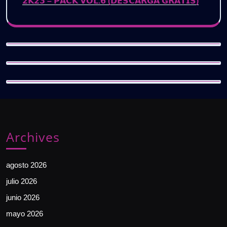
𝟮𝗞𝟮𝟯 – 𝗣𝗔𝗖𝗞 𝗩𝗢𝗟.𝟲 (𝗗𝗘𝗦𝗖𝗔𝗥𝗚𝗔 𝗚𝗥𝗔𝗧𝗜𝗦)
Archives
agosto 2026
julio 2026
junio 2026
mayo 2026