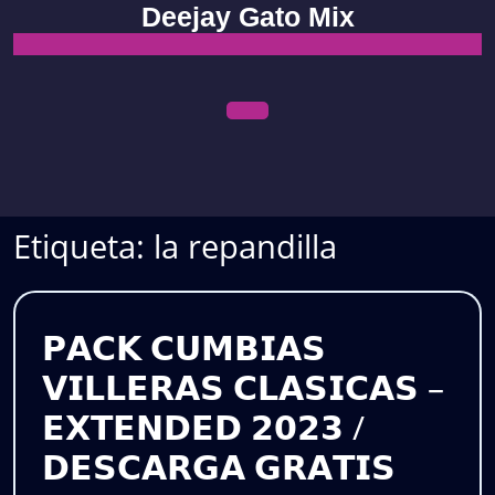
Skip
Deejay Gato Mix
to
content
Open
Menu
Etiqueta:
la repandilla
𝗣𝗔𝗖𝗞 𝗖𝗨𝗠𝗕𝗜𝗔𝗦
𝗩𝗜𝗟𝗟𝗘𝗥𝗔𝗦 𝗖𝗟𝗔𝗦𝗜𝗖𝗔𝗦 –
𝗘𝗫𝗧𝗘𝗡𝗗𝗘𝗗 𝟮𝟬𝟮𝟯 /
𝗣𝗔𝗖𝗞
𝗗𝗘𝗦𝗖𝗔𝗥𝗚𝗔 𝗚𝗥𝗔𝗧𝗜𝗦