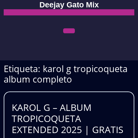
Skip
Deejay Gato Mix
to
content
Open
Menu
Etiqueta:
karol g tropicoqueta
album completo
KAROL G – ALBUM
TROPICOQUETA
KA
EXTENDED 2025 | GRATIS