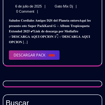
G
6
KAROL
6 de julio de 2025
|
Gato Mix Dj
|
–
de
G
0 Comment
|
AL
julio
–
𝐒𝐚𝐥𝐮𝐝𝐨𝐬 𝐂𝐨𝐫𝐝𝐢𝐚𝐥𝐞𝐬 𝐀𝐦𝐢𝐠𝐨𝐬 𝐃𝐉𝐒 𝐝𝐞𝐥 𝐏𝐥𝐚𝐧𝐞𝐭𝐚 𝐞𝐧𝐭𝐞𝐫𝐨𝐀𝐪𝐮𝐢 𝐥𝐞𝐬
de
ALBUM
TR
𝐩𝐫𝐞𝐬𝐞𝐧𝐭𝐨 𝐞𝐬𝐭𝐞 𝐒𝐮𝐩𝐞𝐫 𝐏𝐚𝐜𝐤𝐊𝐚𝐫𝐨𝐥 𝐆 – 𝐀𝐥𝐛𝐮𝐦 𝐓𝐫𝐨𝐩𝐢𝐜𝐨𝐪𝐮𝐞𝐭𝐚
2025
TROPICOQUETA
𝐄𝐱𝐭𝐞𝐧𝐝𝐞𝐝 𝟐𝟎𝟐𝟓 ✔𝐋𝐢𝐧𝐤 𝐝𝐞 𝐝𝐞𝐬𝐜𝐚𝐫𝐠𝐚 𝐩𝐨𝐫 𝐌𝐞𝐝𝐢𝐚𝐟𝐢𝐫𝐞
EXTENDED
EX
✅𝐃𝐄𝐒𝐂𝐀𝐑𝐆𝐀 𝐀𝐐𝐔𝐈 𝐎𝐏𝐂𝐈𝐎𝐍 𝟏👇 ✅𝐃𝐄𝐒𝐂𝐀𝐑𝐆𝐀 𝐀𝐐𝐔𝐈
2025
20
𝐎𝐏𝐂𝐈𝐎𝐍 [...]
|
GRATIS
|
DESCARGAR
DESCARGAR PACK
GR
PACK
Buscar