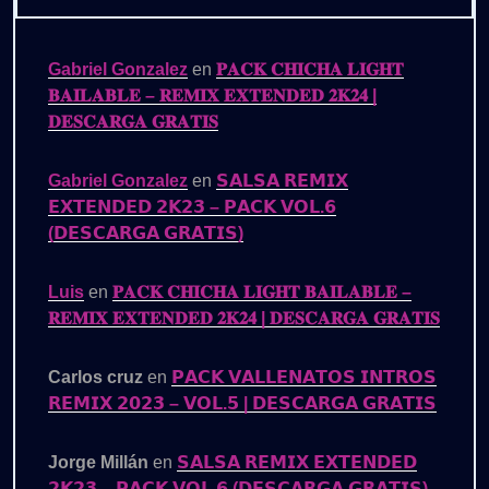
Gabriel Gonzalez
en
𝐏𝐀𝐂𝐊 𝐂𝐇𝐈𝐂𝐇𝐀 𝐋𝐈𝐆𝐇𝐓
𝐁𝐀𝐈𝐋𝐀𝐁𝐋𝐄 – 𝐑𝐄𝐌𝐈𝐗 𝐄𝐗𝐓𝐄𝐍𝐃𝐄𝐃 𝟐𝐊𝟐𝟒 |
𝐃𝐄𝐒𝐂𝐀𝐑𝐆𝐀 𝐆𝐑𝐀𝐓𝐈𝐒
Gabriel Gonzalez
en
𝗦𝗔𝗟𝗦𝗔 𝗥𝗘𝗠𝗜𝗫
𝗘𝗫𝗧𝗘𝗡𝗗𝗘𝗗 𝟮𝗞𝟮𝟯 – 𝗣𝗔𝗖𝗞 𝗩𝗢𝗟.𝟲
(𝗗𝗘𝗦𝗖𝗔𝗥𝗚𝗔 𝗚𝗥𝗔𝗧𝗜𝗦)
Luis
en
𝐏𝐀𝐂𝐊 𝐂𝐇𝐈𝐂𝐇𝐀 𝐋𝐈𝐆𝐇𝐓 𝐁𝐀𝐈𝐋𝐀𝐁𝐋𝐄 –
𝐑𝐄𝐌𝐈𝐗 𝐄𝐗𝐓𝐄𝐍𝐃𝐄𝐃 𝟐𝐊𝟐𝟒 | 𝐃𝐄𝐒𝐂𝐀𝐑𝐆𝐀 𝐆𝐑𝐀𝐓𝐈𝐒
Carlos cruz
en
𝗣𝗔𝗖𝗞 𝗩𝗔𝗟𝗟𝗘𝗡𝗔𝗧𝗢𝗦 𝗜𝗡𝗧𝗥𝗢𝗦
𝗥𝗘𝗠𝗜𝗫 𝟮𝟬𝟮𝟯 – 𝗩𝗢𝗟.𝟱 | 𝗗𝗘𝗦𝗖𝗔𝗥𝗚𝗔 𝗚𝗥𝗔𝗧𝗜𝗦
Jorge Millán
en
𝗦𝗔𝗟𝗦𝗔 𝗥𝗘𝗠𝗜𝗫 𝗘𝗫𝗧𝗘𝗡𝗗𝗘𝗗
𝟮𝗞𝟮𝟯 – 𝗣𝗔𝗖𝗞 𝗩𝗢𝗟.𝟲 (𝗗𝗘𝗦𝗖𝗔𝗥𝗚𝗔 𝗚𝗥𝗔𝗧𝗜𝗦)