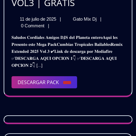
CUMBIAS
VOL3 | GRATIS
TROPICALES
11
CUMBIAS
11 de julio de 2025
|
Gato Mix Dj
|
BAILABLES
de
TROPICALES
0 Comment
|
REMIX
julio
BAILABLES
𝐒𝐚𝐥𝐮𝐝𝐨𝐬 𝐂𝐨𝐫𝐝𝐢𝐚𝐥𝐞𝐬 𝐀𝐦𝐢𝐠𝐨𝐬 𝐃𝐉𝐒 𝐝𝐞𝐥 𝐏𝐥𝐚𝐧𝐞𝐭𝐚 𝐞𝐧𝐭𝐞𝐫𝐨𝐀𝐪𝐮𝐢 𝐥𝐞𝐬
de
REMIX
EXTENDED
𝐏𝐫𝐞𝐬𝐞𝐧𝐭𝐨 𝐞𝐬𝐭𝐞 𝐌𝐞𝐠𝐚 𝐏𝐚𝐜𝐤𝐂𝐮𝐦𝐛𝐢𝐚𝐬 𝐓𝐫𝐨𝐩𝐢𝐜𝐚𝐥𝐞𝐬 𝐁𝐚𝐢𝐥𝐚𝐛𝐥𝐞𝐬𝐑𝐞𝐦𝐢𝐱
2025
EXTENDED
𝐄𝐱𝐭𝐞𝐧𝐝𝐞𝐝 𝟐𝟎𝟐𝟓 𝐕𝐨𝐥.𝟑 ✔𝐋𝐢𝐧𝐤 𝐝𝐞 𝐝𝐞𝐬𝐜𝐚𝐫𝐠𝐚 𝐩𝐨𝐫 𝐌𝐞𝐝𝐢𝐚𝐟𝐢𝐫𝐞
2025
2025
✅𝐃𝐄𝐒𝐂𝐀𝐑𝐆𝐀 𝐀𝐐𝐔𝐈 𝐎𝐏𝐂𝐈𝐎𝐍 𝟏👇 ✅𝐃𝐄𝐒𝐂𝐀𝐑𝐆𝐀 𝐀𝐐𝐔𝐈
–
–
𝐎𝐏𝐂𝐈𝐎𝐍 𝟐👇 [...]
PACK
VOL3
PACK
|
DESCARGAR
DESCARGAR PACK
GRATIS
VOL3
PACK
|
GRATIS