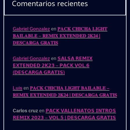
Comentarios recientes
Gabriel Gonzalez
en
𝐏𝐀𝐂𝐊 𝐂𝐇𝐈𝐂𝐇𝐀 𝐋𝐈𝐆𝐇𝐓
𝐁𝐀𝐈𝐋𝐀𝐁𝐋𝐄 – 𝐑𝐄𝐌𝐈𝐗 𝐄𝐗𝐓𝐄𝐍𝐃𝐄𝐃 𝟐𝐊𝟐𝟒 |
𝐃𝐄𝐒𝐂𝐀𝐑𝐆𝐀 𝐆𝐑𝐀𝐓𝐈𝐒
Gabriel Gonzalez
en
𝗦𝗔𝗟𝗦𝗔 𝗥𝗘𝗠𝗜𝗫
𝗘𝗫𝗧𝗘𝗡𝗗𝗘𝗗 𝟮𝗞𝟮𝟯 – 𝗣𝗔𝗖𝗞 𝗩𝗢𝗟.𝟲
(𝗗𝗘𝗦𝗖𝗔𝗥𝗚𝗔 𝗚𝗥𝗔𝗧𝗜𝗦)
Luis
en
𝐏𝐀𝐂𝐊 𝐂𝐇𝐈𝐂𝐇𝐀 𝐋𝐈𝐆𝐇𝐓 𝐁𝐀𝐈𝐋𝐀𝐁𝐋𝐄 –
𝐑𝐄𝐌𝐈𝐗 𝐄𝐗𝐓𝐄𝐍𝐃𝐄𝐃 𝟐𝐊𝟐𝟒 | 𝐃𝐄𝐒𝐂𝐀𝐑𝐆𝐀 𝐆𝐑𝐀𝐓𝐈𝐒
Carlos cruz
en
𝗣𝗔𝗖𝗞 𝗩𝗔𝗟𝗟𝗘𝗡𝗔𝗧𝗢𝗦 𝗜𝗡𝗧𝗥𝗢𝗦
𝗥𝗘𝗠𝗜𝗫 𝟮𝟬𝟮𝟯 – 𝗩𝗢𝗟.𝟱 | 𝗗𝗘𝗦𝗖𝗔𝗥𝗚𝗔 𝗚𝗥𝗔𝗧𝗜𝗦