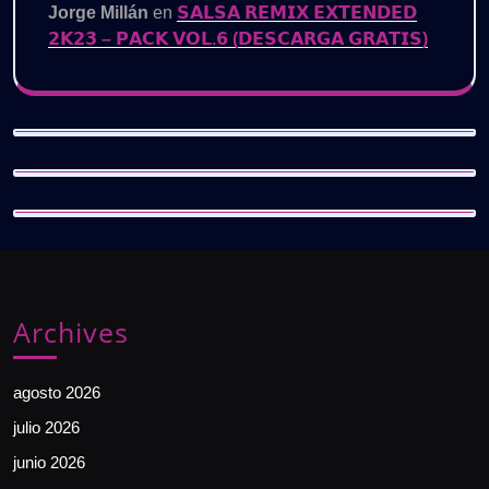
Jorge Millán
en
𝗦𝗔𝗟𝗦𝗔 𝗥𝗘𝗠𝗜𝗫 𝗘𝗫𝗧𝗘𝗡𝗗𝗘𝗗
𝟮𝗞𝟮𝟯 – 𝗣𝗔𝗖𝗞 𝗩𝗢𝗟.𝟲 (𝗗𝗘𝗦𝗖𝗔𝗥𝗚𝗔 𝗚𝗥𝗔𝗧𝗜𝗦)
Archives
agosto 2026
julio 2026
junio 2026