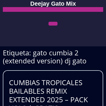
Skip
Deejay Gato Mix
to
content
Open
Menu
Etiqueta:
gato cumbia 2
(extended version) dj gato
CUMBIAS TROPICALES
BAILABLES REMIX
EXTENDED 2025 – PACK