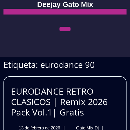
Skip
Deejay Gato Mix
to
content
Open
Menu
Etiqueta:
eurodance 90
EURODANCE RETRO
CLASICOS | Remix 2026
EURODAN
Pack Vol.1| Gratis
RETRO
13
EURODANCE
13 de febrero de 2026
|
Gato Mix Dj
|