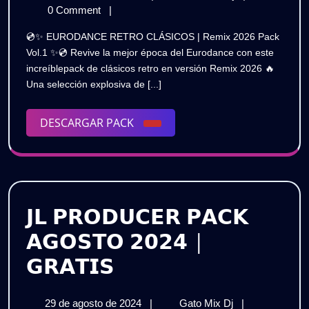
CLASICOS
de
RETRO
0 Comment
|
|
febrero
CLASICOS
💿✨ EURODANCE RETRO CLÁSICOS | Remix 2026 Pack
de
|
Remix
Vol.1 ✨💿 Revive la mejor época del Eurodance con este
2026
Remix
increíblepack de clásicos retro en versión Remix 2026 🔥
2026
2026
Una selección explosiva de [...]
Pack
Pack
Vol.1|
Gratis
DESCARGAR
DESCARGAR PACK
Vol.1|
PACK
Gratis
𝗝𝗟 𝗣𝗥𝗢𝗗𝗨𝗖𝗘𝗥 𝗣𝗔𝗖𝗞
𝗔𝗚𝗢𝗦𝗧𝗢 𝟮𝟬𝟮𝟰 |
𝗝𝗟
𝗚𝗥𝗔𝗧𝗜𝗦
𝗣𝗥𝗢𝗗𝗨𝗖𝗘𝗥
29
𝗝𝗟
29 de agosto de 2024
|
Gato Mix Dj
|