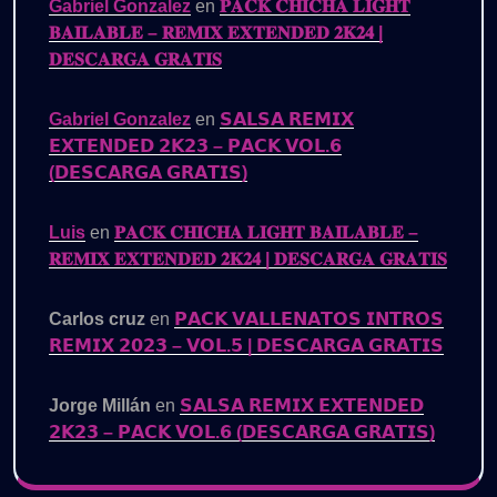
Gabriel Gonzalez
en
𝐏𝐀𝐂𝐊 𝐂𝐇𝐈𝐂𝐇𝐀 𝐋𝐈𝐆𝐇𝐓
𝐁𝐀𝐈𝐋𝐀𝐁𝐋𝐄 – 𝐑𝐄𝐌𝐈𝐗 𝐄𝐗𝐓𝐄𝐍𝐃𝐄𝐃 𝟐𝐊𝟐𝟒 |
𝐃𝐄𝐒𝐂𝐀𝐑𝐆𝐀 𝐆𝐑𝐀𝐓𝐈𝐒
Gabriel Gonzalez
en
𝗦𝗔𝗟𝗦𝗔 𝗥𝗘𝗠𝗜𝗫
𝗘𝗫𝗧𝗘𝗡𝗗𝗘𝗗 𝟮𝗞𝟮𝟯 – 𝗣𝗔𝗖𝗞 𝗩𝗢𝗟.𝟲
(𝗗𝗘𝗦𝗖𝗔𝗥𝗚𝗔 𝗚𝗥𝗔𝗧𝗜𝗦)
Luis
en
𝐏𝐀𝐂𝐊 𝐂𝐇𝐈𝐂𝐇𝐀 𝐋𝐈𝐆𝐇𝐓 𝐁𝐀𝐈𝐋𝐀𝐁𝐋𝐄 –
𝐑𝐄𝐌𝐈𝐗 𝐄𝐗𝐓𝐄𝐍𝐃𝐄𝐃 𝟐𝐊𝟐𝟒 | 𝐃𝐄𝐒𝐂𝐀𝐑𝐆𝐀 𝐆𝐑𝐀𝐓𝐈𝐒
Carlos cruz
en
𝗣𝗔𝗖𝗞 𝗩𝗔𝗟𝗟𝗘𝗡𝗔𝗧𝗢𝗦 𝗜𝗡𝗧𝗥𝗢𝗦
𝗥𝗘𝗠𝗜𝗫 𝟮𝟬𝟮𝟯 – 𝗩𝗢𝗟.𝟱 | 𝗗𝗘𝗦𝗖𝗔𝗥𝗚𝗔 𝗚𝗥𝗔𝗧𝗜𝗦
Jorge Millán
en
𝗦𝗔𝗟𝗦𝗔 𝗥𝗘𝗠𝗜𝗫 𝗘𝗫𝗧𝗘𝗡𝗗𝗘𝗗
𝟮𝗞𝟮𝟯 – 𝗣𝗔𝗖𝗞 𝗩𝗢𝗟.𝟲 (𝗗𝗘𝗦𝗖𝗔𝗥𝗚𝗔 𝗚𝗥𝗔𝗧𝗜𝗦)