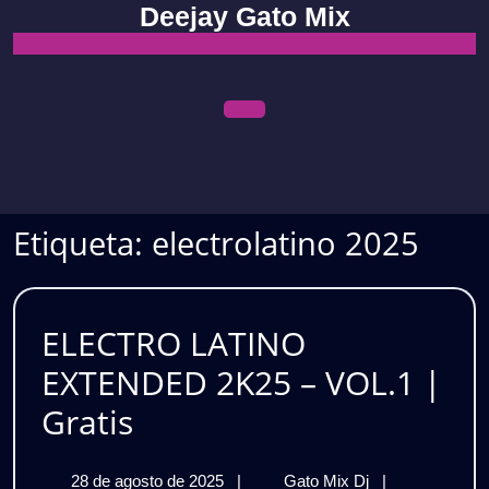
Skip
Deejay Gato Mix
to
content
Open
Menu
Etiqueta:
electrolatino 2025
ELECTRO LATINO
EXTENDED 2K25 – VOL.1 |
ELECTRO
Gratis
LATINO
28
ELECTRO
28 de agosto de 2025
|
Gato Mix Dj
|