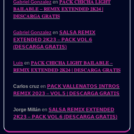
Gabriel Gonzalez
en
𝐏𝐀𝐂𝐊 𝐂𝐇𝐈𝐂𝐇𝐀 𝐋𝐈𝐆𝐇𝐓
𝐁𝐀𝐈𝐋𝐀𝐁𝐋𝐄 – 𝐑𝐄𝐌𝐈𝐗 𝐄𝐗𝐓𝐄𝐍𝐃𝐄𝐃 𝟐𝐊𝟐𝟒 |
𝐃𝐄𝐒𝐂𝐀𝐑𝐆𝐀 𝐆𝐑𝐀𝐓𝐈𝐒
Gabriel Gonzalez
en
𝗦𝗔𝗟𝗦𝗔 𝗥𝗘𝗠𝗜𝗫
𝗘𝗫𝗧𝗘𝗡𝗗𝗘𝗗 𝟮𝗞𝟮𝟯 – 𝗣𝗔𝗖𝗞 𝗩𝗢𝗟.𝟲
(𝗗𝗘𝗦𝗖𝗔𝗥𝗚𝗔 𝗚𝗥𝗔𝗧𝗜𝗦)
Luis
en
𝐏𝐀𝐂𝐊 𝐂𝐇𝐈𝐂𝐇𝐀 𝐋𝐈𝐆𝐇𝐓 𝐁𝐀𝐈𝐋𝐀𝐁𝐋𝐄 –
𝐑𝐄𝐌𝐈𝐗 𝐄𝐗𝐓𝐄𝐍𝐃𝐄𝐃 𝟐𝐊𝟐𝟒 | 𝐃𝐄𝐒𝐂𝐀𝐑𝐆𝐀 𝐆𝐑𝐀𝐓𝐈𝐒
Carlos cruz
en
𝗣𝗔𝗖𝗞 𝗩𝗔𝗟𝗟𝗘𝗡𝗔𝗧𝗢𝗦 𝗜𝗡𝗧𝗥𝗢𝗦
𝗥𝗘𝗠𝗜𝗫 𝟮𝟬𝟮𝟯 – 𝗩𝗢𝗟.𝟱 | 𝗗𝗘𝗦𝗖𝗔𝗥𝗚𝗔 𝗚𝗥𝗔𝗧𝗜𝗦
Jorge Millán
en
𝗦𝗔𝗟𝗦𝗔 𝗥𝗘𝗠𝗜𝗫 𝗘𝗫𝗧𝗘𝗡𝗗𝗘𝗗
𝟮𝗞𝟮𝟯 – 𝗣𝗔𝗖𝗞 𝗩𝗢𝗟.𝟲 (𝗗𝗘𝗦𝗖𝗔𝗥𝗚𝗔 𝗚𝗥𝗔𝗧𝗜𝗦)