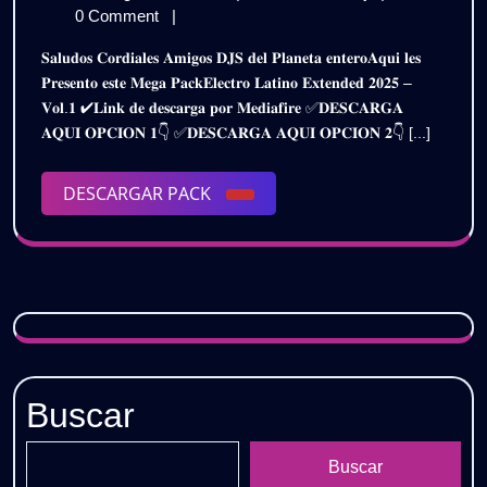
EXTENDED
de
LATINO
0 Comment
|
2K25
agosto
EXTENDED
𝐒𝐚𝐥𝐮𝐝𝐨𝐬 𝐂𝐨𝐫𝐝𝐢𝐚𝐥𝐞𝐬 𝐀𝐦𝐢𝐠𝐨𝐬 𝐃𝐉𝐒 𝐝𝐞𝐥 𝐏𝐥𝐚𝐧𝐞𝐭𝐚 𝐞𝐧𝐭𝐞𝐫𝐨𝐀𝐪𝐮𝐢 𝐥𝐞𝐬
de
2K25
–
𝐏𝐫𝐞𝐬𝐞𝐧𝐭𝐨 𝐞𝐬𝐭𝐞 𝐌𝐞𝐠𝐚 𝐏𝐚𝐜𝐤𝐄𝐥𝐞𝐜𝐭𝐫𝐨 𝐋𝐚𝐭𝐢𝐧𝐨 𝐄𝐱𝐭𝐞𝐧𝐝𝐞𝐝 𝟐𝟎𝟐𝟓 –
2025
–
𝐕𝐨𝐥.𝟏 ✔𝐋𝐢𝐧𝐤 𝐝𝐞 𝐝𝐞𝐬𝐜𝐚𝐫𝐠𝐚 𝐩𝐨𝐫 𝐌𝐞𝐝𝐢𝐚𝐟𝐢𝐫𝐞 ✅𝐃𝐄𝐒𝐂𝐀𝐑𝐆𝐀
VOL.1
VOL.1
𝐀𝐐𝐔𝐈 𝐎𝐏𝐂𝐈𝐎𝐍 𝟏👇 ✅𝐃𝐄𝐒𝐂𝐀𝐑𝐆𝐀 𝐀𝐐𝐔𝐈 𝐎𝐏𝐂𝐈𝐎𝐍 𝟐👇 [...]
|
|
Gratis
DESCARGAR
DESCARGAR PACK
Gratis
PACK
Buscar
Buscar