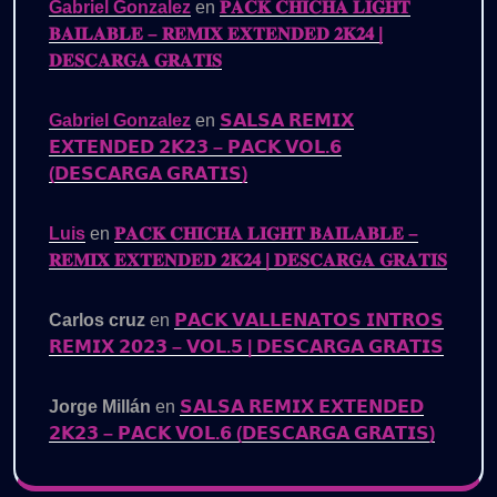
Gabriel Gonzalez
en
𝐏𝐀𝐂𝐊 𝐂𝐇𝐈𝐂𝐇𝐀 𝐋𝐈𝐆𝐇𝐓
𝐁𝐀𝐈𝐋𝐀𝐁𝐋𝐄 – 𝐑𝐄𝐌𝐈𝐗 𝐄𝐗𝐓𝐄𝐍𝐃𝐄𝐃 𝟐𝐊𝟐𝟒 |
𝐃𝐄𝐒𝐂𝐀𝐑𝐆𝐀 𝐆𝐑𝐀𝐓𝐈𝐒
Gabriel Gonzalez
en
𝗦𝗔𝗟𝗦𝗔 𝗥𝗘𝗠𝗜𝗫
𝗘𝗫𝗧𝗘𝗡𝗗𝗘𝗗 𝟮𝗞𝟮𝟯 – 𝗣𝗔𝗖𝗞 𝗩𝗢𝗟.𝟲
(𝗗𝗘𝗦𝗖𝗔𝗥𝗚𝗔 𝗚𝗥𝗔𝗧𝗜𝗦)
Luis
en
𝐏𝐀𝐂𝐊 𝐂𝐇𝐈𝐂𝐇𝐀 𝐋𝐈𝐆𝐇𝐓 𝐁𝐀𝐈𝐋𝐀𝐁𝐋𝐄 –
𝐑𝐄𝐌𝐈𝐗 𝐄𝐗𝐓𝐄𝐍𝐃𝐄𝐃 𝟐𝐊𝟐𝟒 | 𝐃𝐄𝐒𝐂𝐀𝐑𝐆𝐀 𝐆𝐑𝐀𝐓𝐈𝐒
Carlos cruz
en
𝗣𝗔𝗖𝗞 𝗩𝗔𝗟𝗟𝗘𝗡𝗔𝗧𝗢𝗦 𝗜𝗡𝗧𝗥𝗢𝗦
𝗥𝗘𝗠𝗜𝗫 𝟮𝟬𝟮𝟯 – 𝗩𝗢𝗟.𝟱 | 𝗗𝗘𝗦𝗖𝗔𝗥𝗚𝗔 𝗚𝗥𝗔𝗧𝗜𝗦
Jorge Millán
en
𝗦𝗔𝗟𝗦𝗔 𝗥𝗘𝗠𝗜𝗫 𝗘𝗫𝗧𝗘𝗡𝗗𝗘𝗗
𝟮𝗞𝟮𝟯 – 𝗣𝗔𝗖𝗞 𝗩𝗢𝗟.𝟲 (𝗗𝗘𝗦𝗖𝗔𝗥𝗚𝗔 𝗚𝗥𝗔𝗧𝗜𝗦)