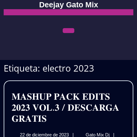
Skip
Deejay Gato Mix
to
content
Open
Menu
Etiqueta:
electro 2023
𝐌𝐀𝐒𝐇𝐔𝐏 𝐏𝐀𝐂𝐊 𝐄𝐃𝐈𝐓𝐒
𝟐𝟎𝟐𝟑 𝐕𝐎𝐋.𝟑 / 𝐃𝐄𝐒𝐂𝐀𝐑𝐆𝐀
𝐌𝐀𝐒𝐇𝐔𝐏
𝐆𝐑𝐀𝐓𝐈𝐒
𝐏𝐀𝐂𝐊
22
𝐌𝐀𝐒𝐇𝐔𝐏
22 de diciembre de 2023
|
Gato Mix Dj
|