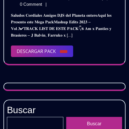
𝐄𝐃𝐈𝐓𝐒
de
𝐏𝐀𝐂𝐊
0 Comment
|
𝟐𝟎𝟐𝟑
diciembre
𝐄𝐃𝐈𝐓𝐒
𝐒𝐚𝐥𝐮𝐝𝐨𝐬 𝐂𝐨𝐫𝐝𝐢𝐚𝐥𝐞𝐬 𝐀𝐦𝐢𝐠𝐨𝐬 𝐃𝐉𝐒 𝐝𝐞𝐥 𝐏𝐥𝐚𝐧𝐞𝐭𝐚 𝐞𝐧𝐭𝐞𝐫𝐨𝐀𝐪𝐮𝐢́ 𝐥𝐞𝐬
de
𝟐𝟎𝟐𝟑
𝐕𝐎𝐋.𝟑
𝐏𝐫𝐞𝐬𝐞𝐧𝐭𝐨 𝐞𝐬𝐭𝐞 𝐌𝐞𝐠𝐚 𝐏𝐚𝐜𝐤𝐌𝐚𝐬𝐡𝐮𝐩 𝐄𝐝𝐢𝐭𝐬 𝟐𝟎𝟐𝟑 –
2023
𝐕𝐎𝐋.𝟑
𝐕𝐨𝐥.𝟑✔𝐓𝐑𝐀𝐂𝐊 𝐋𝐈𝐒𝐓 𝐃𝐄 𝐄𝐒𝐓𝐄 𝐏𝐀𝐂𝐊👇𝟔 𝐀𝐦 𝐱 𝐏𝐚𝐧𝐭𝐢𝐞𝐬 𝐲
/
/
𝐁𝐫𝐚𝐬𝐢𝐞𝐫𝐞𝐬 – 𝐉 𝐁𝐚𝐥𝐯𝐢𝐧, 𝐅𝐚𝐫𝐫𝐮𝐤𝐨 𝐱 [...]
𝐃𝐄𝐒𝐂𝐀𝐑𝐆𝐀
𝐃𝐄𝐒𝐂𝐀𝐑𝐆𝐀
𝐆𝐑𝐀𝐓𝐈𝐒
DESCARGAR
DESCARGAR PACK
𝐆𝐑𝐀𝐓𝐈𝐒
PACK
Buscar
Buscar