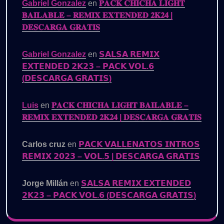
Gabriel Gonzalez
en
𝐏𝐀𝐂𝐊 𝐂𝐇𝐈𝐂𝐇𝐀 𝐋𝐈𝐆𝐇𝐓
𝐁𝐀𝐈𝐋𝐀𝐁𝐋𝐄 – 𝐑𝐄𝐌𝐈𝐗 𝐄𝐗𝐓𝐄𝐍𝐃𝐄𝐃 𝟐𝐊𝟐𝟒 |
𝐃𝐄𝐒𝐂𝐀𝐑𝐆𝐀 𝐆𝐑𝐀𝐓𝐈𝐒
Gabriel Gonzalez
en
𝗦𝗔𝗟𝗦𝗔 𝗥𝗘𝗠𝗜𝗫
𝗘𝗫𝗧𝗘𝗡𝗗𝗘𝗗 𝟮𝗞𝟮𝟯 – 𝗣𝗔𝗖𝗞 𝗩𝗢𝗟.𝟲
(𝗗𝗘𝗦𝗖𝗔𝗥𝗚𝗔 𝗚𝗥𝗔𝗧𝗜𝗦)
Luis
en
𝐏𝐀𝐂𝐊 𝐂𝐇𝐈𝐂𝐇𝐀 𝐋𝐈𝐆𝐇𝐓 𝐁𝐀𝐈𝐋𝐀𝐁𝐋𝐄 –
𝐑𝐄𝐌𝐈𝐗 𝐄𝐗𝐓𝐄𝐍𝐃𝐄𝐃 𝟐𝐊𝟐𝟒 | 𝐃𝐄𝐒𝐂𝐀𝐑𝐆𝐀 𝐆𝐑𝐀𝐓𝐈𝐒
Carlos cruz
en
𝗣𝗔𝗖𝗞 𝗩𝗔𝗟𝗟𝗘𝗡𝗔𝗧𝗢𝗦 𝗜𝗡𝗧𝗥𝗢𝗦
𝗥𝗘𝗠𝗜𝗫 𝟮𝟬𝟮𝟯 – 𝗩𝗢𝗟.𝟱 | 𝗗𝗘𝗦𝗖𝗔𝗥𝗚𝗔 𝗚𝗥𝗔𝗧𝗜𝗦
Jorge Millán
en
𝗦𝗔𝗟𝗦𝗔 𝗥𝗘𝗠𝗜𝗫 𝗘𝗫𝗧𝗘𝗡𝗗𝗘𝗗
𝟮𝗞𝟮𝟯 – 𝗣𝗔𝗖𝗞 𝗩𝗢𝗟.𝟲 (𝗗𝗘𝗦𝗖𝗔𝗥𝗚𝗔 𝗚𝗥𝗔𝗧𝗜𝗦)