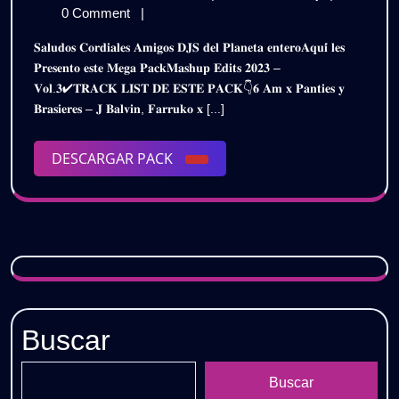
𝐄𝐃𝐈𝐓𝐒
de
𝐏𝐀𝐂𝐊
0 Comment
|
𝟐𝟎𝟐𝟑
diciembre
𝐄𝐃𝐈𝐓𝐒
𝐒𝐚𝐥𝐮𝐝𝐨𝐬 𝐂𝐨𝐫𝐝𝐢𝐚𝐥𝐞𝐬 𝐀𝐦𝐢𝐠𝐨𝐬 𝐃𝐉𝐒 𝐝𝐞𝐥 𝐏𝐥𝐚𝐧𝐞𝐭𝐚 𝐞𝐧𝐭𝐞𝐫𝐨𝐀𝐪𝐮𝐢́ 𝐥𝐞𝐬
de
𝟐𝟎𝟐𝟑
𝐕𝐎𝐋.𝟑
𝐏𝐫𝐞𝐬𝐞𝐧𝐭𝐨 𝐞𝐬𝐭𝐞 𝐌𝐞𝐠𝐚 𝐏𝐚𝐜𝐤𝐌𝐚𝐬𝐡𝐮𝐩 𝐄𝐝𝐢𝐭𝐬 𝟐𝟎𝟐𝟑 –
2023
𝐕𝐎𝐋.𝟑
𝐕𝐨𝐥.𝟑✔𝐓𝐑𝐀𝐂𝐊 𝐋𝐈𝐒𝐓 𝐃𝐄 𝐄𝐒𝐓𝐄 𝐏𝐀𝐂𝐊👇𝟔 𝐀𝐦 𝐱 𝐏𝐚𝐧𝐭𝐢𝐞𝐬 𝐲
/
/
𝐁𝐫𝐚𝐬𝐢𝐞𝐫𝐞𝐬 – 𝐉 𝐁𝐚𝐥𝐯𝐢𝐧, 𝐅𝐚𝐫𝐫𝐮𝐤𝐨 𝐱 [...]
𝐃𝐄𝐒𝐂𝐀𝐑𝐆𝐀
𝐃𝐄𝐒𝐂𝐀𝐑𝐆𝐀
𝐆𝐑𝐀𝐓𝐈𝐒
DESCARGAR
DESCARGAR PACK
𝐆𝐑𝐀𝐓𝐈𝐒
PACK
Buscar
Buscar