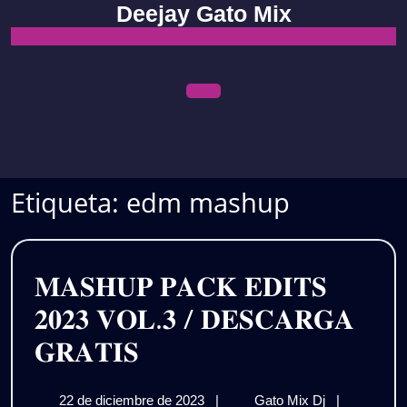
Skip
Deejay Gato Mix
to
content
Open
Menu
Etiqueta:
edm mashup
𝐌𝐀𝐒𝐇𝐔𝐏 𝐏𝐀𝐂𝐊 𝐄𝐃𝐈𝐓𝐒
𝟐𝟎𝟐𝟑 𝐕𝐎𝐋.𝟑 / 𝐃𝐄𝐒𝐂𝐀𝐑𝐆𝐀
𝐌𝐀𝐒𝐇𝐔𝐏
𝐆𝐑𝐀𝐓𝐈𝐒
𝐏𝐀𝐂𝐊
22
𝐌𝐀𝐒𝐇𝐔𝐏
22 de diciembre de 2023
|
Gato Mix Dj
|