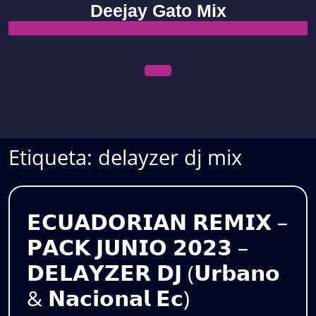
Skip
Deejay Gato Mix
to
content
Open
Menu
Etiqueta:
delayzer dj mix
𝗘𝗖𝗨𝗔𝗗𝗢𝗥𝗜𝗔𝗡 𝗥𝗘𝗠𝗜𝗫 –
𝗣𝗔𝗖𝗞 𝗝𝗨𝗡𝗜𝗢 𝟮𝟬𝟮𝟯 –
𝗗𝗘𝗟𝗔𝗬𝗭𝗘𝗥 𝗗𝗝 (𝗨𝗿𝗯𝗮𝗻𝗼
& 𝗡𝗮𝗰𝗶𝗼𝗻𝗮𝗹 𝗘𝗰)