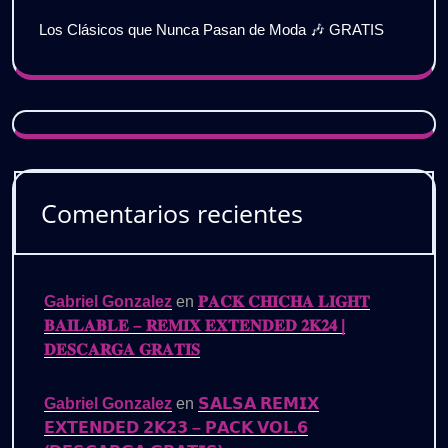
Los Clásicos que Nunca Pasan de Moda 🎶 GRATIS
Comentarios recientes
Gabriel Gonzalez
en
𝐏𝐀𝐂𝐊 𝐂𝐇𝐈𝐂𝐇𝐀 𝐋𝐈𝐆𝐇𝐓
𝐁𝐀𝐈𝐋𝐀𝐁𝐋𝐄 – 𝐑𝐄𝐌𝐈𝐗 𝐄𝐗𝐓𝐄𝐍𝐃𝐄𝐃 𝟐𝐊𝟐𝟒 |
𝐃𝐄𝐒𝐂𝐀𝐑𝐆𝐀 𝐆𝐑𝐀𝐓𝐈𝐒
Gabriel Gonzalez
en
𝗦𝗔𝗟𝗦𝗔 𝗥𝗘𝗠𝗜𝗫
𝗘𝗫𝗧𝗘𝗡𝗗𝗘𝗗 𝟮𝗞𝟮𝟯 – 𝗣𝗔𝗖𝗞 𝗩𝗢𝗟.𝟲