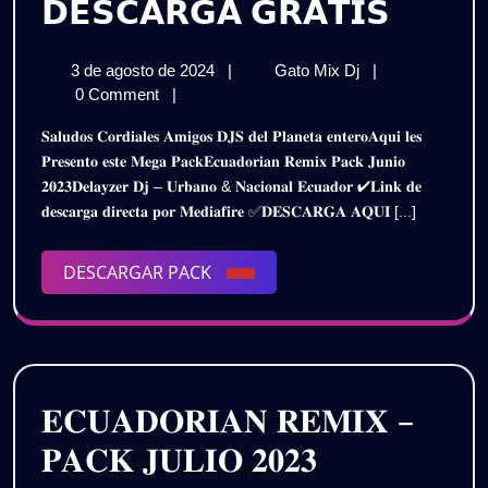
𝗘𝗖𝗨𝗔
𝗗𝗘𝗦𝗖𝗔𝗥𝗚𝗔 𝗚𝗥𝗔𝗧𝗜𝗦
𝗥𝗘𝗠𝗜
3
𝗘𝗖𝗨𝗔𝗗𝗢𝗥𝗜𝗔𝗡
3 de agosto de 2024
|
Gato Mix Dj
|
–
de
𝗥𝗘𝗠𝗜𝗫
0 Comment
|
𝗣𝗔𝗖𝗞
agosto
–
𝐒𝐚𝐥𝐮𝐝𝐨𝐬 𝐂𝐨𝐫𝐝𝐢𝐚𝐥𝐞𝐬 𝐀𝐦𝐢𝐠𝐨𝐬 𝐃𝐉𝐒 𝐝𝐞𝐥 𝐏𝐥𝐚𝐧𝐞𝐭𝐚 𝐞𝐧𝐭𝐞𝐫𝐨𝐀𝐪𝐮𝐢 𝐥𝐞𝐬
de
𝗣𝗔𝗖𝗞
𝗝𝗨𝗡𝗜
𝐏𝐫𝐞𝐬𝐞𝐧𝐭𝐨 𝐞𝐬𝐭𝐞 𝐌𝐞𝐠𝐚 𝐏𝐚𝐜𝐤𝐄𝐜𝐮𝐚𝐝𝐨𝐫𝐢𝐚𝐧 𝐑𝐞𝐦𝐢𝐱 𝐏𝐚𝐜𝐤 𝐉𝐮𝐧𝐢𝐨
2024
𝗝𝗨𝗡𝗜𝗢
𝟐𝟎𝟐𝟑𝐃𝐞𝐥𝐚𝐲𝐳𝐞𝐫 𝐃𝐣 – 𝐔𝐫𝐛𝐚𝐧𝐨 & 𝐍𝐚𝐜𝐢𝐨𝐧𝐚𝐥 𝐄𝐜𝐮𝐚𝐝𝐨𝐫 ✔𝐋𝐢𝐧𝐤 𝐝𝐞
𝟮𝟬𝟮𝟯
𝟮𝟬𝟮𝟯
𝐝𝐞𝐬𝐜𝐚𝐫𝐠𝐚 𝐝𝐢𝐫𝐞𝐜𝐭𝐚 𝐩𝐨𝐫 𝐌𝐞𝐝𝐢𝐚𝐟𝐢𝐫𝐞 ✅𝐃𝐄𝐒𝐂𝐀𝐑𝐆𝐀 𝐀𝐐𝐔𝐈 [...]
–
–
𝗗𝗘𝗟𝗔𝗬𝗭𝗘𝗥
𝗗𝗝
DESCARGAR
DESCARGAR PACK
𝗗𝗘𝗟𝗔
(𝗨𝗿𝗯𝗮𝗻𝗼
PACK
&
𝗗𝗝
𝗡𝗮𝗰𝗶𝗼𝗻𝗮𝗹
(𝗨𝗿𝗯𝗮
𝗘𝗰)
𝗗𝗘𝗦𝗖𝗔𝗥𝗚𝗔
&
𝗚𝗥𝗔𝗧𝗜𝗦
𝐄𝐂𝐔𝐀𝐃𝐎𝐑𝐈𝐀𝐍 𝐑𝐄𝐌𝐈𝐗 –
𝗡𝗮𝗰𝗶𝗼
𝐏𝐀𝐂𝐊 𝐉𝐔𝐋𝐈𝐎 𝟐𝟎𝟐𝟑
𝗘𝗰)