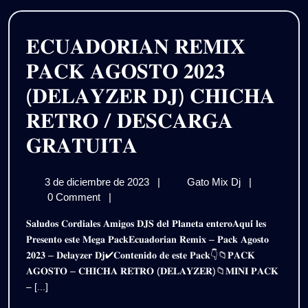
𝐆𝐑𝐀𝐓𝐈𝐒
𝐄𝐂𝐔𝐀𝐃𝐎𝐑𝐈𝐀𝐍 𝐑𝐄𝐌𝐈𝐗
𝐏𝐀𝐂𝐊 𝐀𝐆𝐎𝐒𝐓𝐎 𝟐𝟎𝟐𝟑
(𝐃𝐄𝐋𝐀𝐘𝐙𝐄𝐑 𝐃𝐉) 𝐂𝐇𝐈𝐂𝐇𝐀
𝐑𝐄𝐓𝐑𝐎 / 𝐃𝐄𝐒𝐂𝐀𝐑𝐆𝐀
𝐄𝐂𝐔𝐀𝐃𝐎𝐑𝐈𝐀𝐍
𝐆𝐑𝐀𝐓𝐔𝐈𝐓𝐀
𝐑𝐄𝐌𝐈𝐗
3
𝐄𝐂𝐔𝐀𝐃𝐎𝐑𝐈𝐀
3 de diciembre de 2023
|
Gato Mix Dj
|
𝐏𝐀𝐂𝐊
de
𝐑𝐄𝐌𝐈𝐗
0 Comment
|
𝐀𝐆𝐎𝐒𝐓𝐎
diciembre
𝐏𝐀𝐂𝐊
𝐒𝐚𝐥𝐮𝐝𝐨𝐬 𝐂𝐨𝐫𝐝𝐢𝐚𝐥𝐞𝐬 𝐀𝐦𝐢𝐠𝐨𝐬 𝐃𝐉𝐒 𝐝𝐞𝐥 𝐏𝐥𝐚𝐧𝐞𝐭𝐚 𝐞𝐧𝐭𝐞𝐫𝐨𝐀𝐪𝐮𝐢́ 𝐥𝐞𝐬
de
𝐀𝐆𝐎𝐒𝐓𝐎
𝟐𝟎𝟐𝟑
𝐏𝐫𝐞𝐬𝐞𝐧𝐭𝐨 𝐞𝐬𝐭𝐞 𝐌𝐞𝐠𝐚 𝐏𝐚𝐜𝐤𝐄𝐜𝐮𝐚𝐝𝐨𝐫𝐢𝐚𝐧 𝐑𝐞𝐦𝐢𝐱 – 𝐏𝐚𝐜𝐤 𝐀𝐠𝐨𝐬𝐭𝐨
2023
𝟐𝟎𝟐𝟑
𝟐𝟎𝟐𝟑 – 𝐃𝐞𝐥𝐚𝐲𝐳𝐞𝐫 𝐃𝐣✔𝐂𝐨𝐧𝐭𝐞𝐧𝐢𝐝𝐨 𝐝𝐞 𝐞𝐬𝐭𝐞 𝐏𝐚𝐜𝐤👇📁𝐏𝐀𝐂𝐊
(𝐃𝐄𝐋𝐀𝐘𝐙𝐄𝐑
(𝐃𝐄𝐋𝐀𝐘𝐙𝐄𝐑
𝐀𝐆𝐎𝐒𝐓𝐎 – 𝐂𝐇𝐈𝐂𝐇𝐀 𝐑𝐄𝐓𝐑𝐎 (𝐃𝐄𝐋𝐀𝐘𝐙𝐄𝐑)📁𝐌𝐈𝐍𝐈 𝐏𝐀𝐂𝐊
𝐃𝐉)
𝐃𝐉)
– [...]
𝐂𝐇𝐈𝐂𝐇𝐀
𝐑𝐄𝐓𝐑𝐎