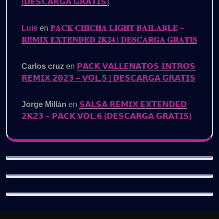
(𝗗𝗘𝗦𝗖𝗔𝗥𝗚𝗔 𝗚𝗥𝗔𝗧𝗜𝗦)
Luis
en
𝐏𝐀𝐂𝐊 𝐂𝐇𝐈𝐂𝐇𝐀 𝐋𝐈𝐆𝐇𝐓 𝐁𝐀𝐈𝐋𝐀𝐁𝐋𝐄 –
𝐑𝐄𝐌𝐈𝐗 𝐄𝐗𝐓𝐄𝐍𝐃𝐄𝐃 𝟐𝐊𝟐𝟒 | 𝐃𝐄𝐒𝐂𝐀𝐑𝐆𝐀 𝐆𝐑𝐀𝐓𝐈𝐒
Carlos cruz
en
𝗣𝗔𝗖𝗞 𝗩𝗔𝗟𝗟𝗘𝗡𝗔𝗧𝗢𝗦 𝗜𝗡𝗧𝗥𝗢𝗦
𝗥𝗘𝗠𝗜𝗫 𝟮𝟬𝟮𝟯 – 𝗩𝗢𝗟.𝟱 | 𝗗𝗘𝗦𝗖𝗔𝗥𝗚𝗔 𝗚𝗥𝗔𝗧𝗜𝗦
Jorge Millán
en
𝗦𝗔𝗟𝗦𝗔 𝗥𝗘𝗠𝗜𝗫 𝗘𝗫𝗧𝗘𝗡𝗗𝗘𝗗
𝟮𝗞𝟮𝟯 – 𝗣𝗔𝗖𝗞 𝗩𝗢𝗟.𝟲 (𝗗𝗘𝗦𝗖𝗔𝗥𝗚𝗔 𝗚𝗥𝗔𝗧𝗜𝗦)