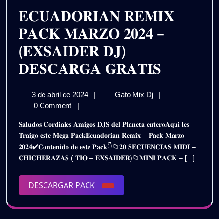
𝐌𝐢
𝐆𝐞𝐧𝐞𝐫𝐨𝐬
𝐄𝐂𝐔𝐀𝐃𝐎𝐑𝐈𝐀𝐍 𝐑𝐄𝐌𝐈𝐗
/
𝐏𝐚𝐭𝐫𝐢𝐚
𝐏𝐀𝐂𝐊 𝐌𝐀𝐑𝐙𝐎 𝟐𝟎𝟐𝟒 –
𝐆𝐑𝐀𝐓𝐈𝐒
|
(𝐄𝐗𝐒𝐀𝐈𝐃𝐄𝐑 𝐃𝐉)
𝐕𝐚𝐫𝐢𝐨𝐬
𝐄𝐂𝐔𝐀𝐃
𝐃𝐄𝐒𝐂𝐀𝐑𝐆𝐀 𝐆𝐑𝐀𝐓𝐈𝐒
𝐆𝐞𝐧𝐞𝐫𝐨𝐬
𝐑𝐄𝐌𝐈𝐗
3
𝐄𝐂𝐔𝐀𝐃𝐎𝐑𝐈𝐀𝐍
3 de abril de 2024
|
Gato Mix Dj
|
/
𝐏𝐀𝐂𝐊
de
𝐑𝐄𝐌𝐈𝐗
0 Comment
|
𝐆𝐑𝐀𝐓𝐈𝐒
𝐌𝐀𝐑𝐙𝐎
abril
𝐏𝐀𝐂𝐊
𝐒𝐚𝐥𝐮𝐝𝐨𝐬 𝐂𝐨𝐫𝐝𝐢𝐚𝐥𝐞𝐬 𝐀𝐦𝐢𝐠𝐨𝐬 𝐃𝐉𝐒 𝐝𝐞𝐥 𝐏𝐥𝐚𝐧𝐞𝐭𝐚 𝐞𝐧𝐭𝐞𝐫𝐨𝐀𝐪𝐮𝐢 𝐥𝐞𝐬
de
𝐌𝐀𝐑𝐙𝐎
𝟐𝟎𝟐𝟒
𝐓𝐫𝐚𝐢𝐠𝐨 𝐞𝐬𝐭𝐞 𝐌𝐞𝐠𝐚 𝐏𝐚𝐜𝐤𝐄𝐜𝐮𝐚𝐝𝐨𝐫𝐢𝐚𝐧 𝐑𝐞𝐦𝐢𝐱 – 𝐏𝐚𝐜𝐤 𝐌𝐚𝐫𝐳𝐨
2024
𝟐𝟎𝟐𝟒
𝟐𝟎𝟐𝟒✔𝐂𝐨𝐧𝐭𝐞𝐧𝐢𝐝𝐨 𝐝𝐞 𝐞𝐬𝐭𝐞 𝐏𝐚𝐜𝐤👇📁𝟐𝟎 𝐒𝐄𝐂𝐔𝐄𝐍𝐂𝐈𝐀𝐒 𝐌𝐈𝐃𝐈 –
–
–
𝐂𝐇𝐈𝐂𝐇𝐄𝐑𝐀𝐙𝐀𝐒 ( 𝐓𝐈𝐎 – 𝐄𝐗𝐒𝐀𝐈𝐃𝐄𝐑)📁𝐌𝐈𝐍𝐈 𝐏𝐀𝐂𝐊 – [...]
(𝐄𝐗𝐒𝐀𝐈𝐃𝐄𝐑
(𝐄𝐗𝐒𝐀𝐈
𝐃𝐉)
𝐃𝐄𝐒𝐂𝐀𝐑𝐆𝐀
DESCARGAR
DESCARGAR PACK
𝐃𝐉)
𝐆𝐑𝐀𝐓𝐈𝐒
PACK
𝐃𝐄𝐒𝐂𝐀