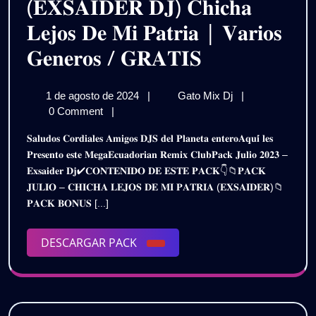
(𝐄𝐗𝐒𝐀𝐈𝐃𝐄𝐑 𝐃𝐉) 𝐂𝐡𝐢𝐜𝐡𝐚
𝗗𝗘𝗦
𝐋𝐞𝐣𝐨𝐬 𝐃𝐞 𝐌𝐢 𝐏𝐚𝐭𝐫𝐢𝐚 | 𝐕𝐚𝐫𝐢𝐨𝐬
𝗚𝗥𝗔𝗧
𝐄𝐂𝐔𝐀𝐃𝐎𝐑
𝐆𝐞𝐧𝐞𝐫𝐨𝐬 / 𝐆𝐑𝐀𝐓𝐈𝐒
𝐑𝐄𝐌𝐈𝐗
1
𝐄𝐂𝐔𝐀𝐃𝐎𝐑𝐈𝐀𝐍
1 de agosto de 2024
|
Gato Mix Dj
|
–
de
𝐑𝐄𝐌𝐈𝐗
0 Comment
|
𝐏𝐀𝐂𝐊
agosto
–
𝐒𝐚𝐥𝐮𝐝𝐨𝐬 𝐂𝐨𝐫𝐝𝐢𝐚𝐥𝐞𝐬 𝐀𝐦𝐢𝐠𝐨𝐬 𝐃𝐉𝐒 𝐝𝐞𝐥 𝐏𝐥𝐚𝐧𝐞𝐭𝐚 𝐞𝐧𝐭𝐞𝐫𝐨𝐀𝐪𝐮𝐢́ 𝐥𝐞𝐬
de
𝐏𝐀𝐂𝐊
𝐉𝐔𝐋𝐈𝐎
𝐏𝐫𝐞𝐬𝐞𝐧𝐭𝐨 𝐞𝐬𝐭𝐞 𝐌𝐞𝐠𝐚𝐄𝐜𝐮𝐚𝐝𝐨𝐫𝐢𝐚𝐧 𝐑𝐞𝐦𝐢𝐱 𝐂𝐥𝐮𝐛𝐏𝐚𝐜𝐤 𝐉𝐮𝐥𝐢𝐨 𝟐𝟎𝟐𝟑 –
2024
𝐉𝐔𝐋𝐈𝐎
𝐄𝐱𝐬𝐚𝐢𝐝𝐞𝐫 𝐃𝐣✔𝐂𝐎𝐍𝐓𝐄𝐍𝐈𝐃𝐎 𝐃𝐄 𝐄𝐒𝐓𝐄 𝐏𝐀𝐂𝐊👇📁𝐏𝐀𝐂𝐊
𝟐𝟎𝟐𝟑
𝟐𝟎𝟐𝟑
𝐉𝐔𝐋𝐈𝐎 – 𝐂𝐇𝐈𝐂𝐇𝐀 𝐋𝐄𝐉𝐎𝐒 𝐃𝐄 𝐌𝐈 𝐏𝐀𝐓𝐑𝐈𝐀 (𝐄𝐗𝐒𝐀𝐈𝐃𝐄𝐑)📁
(𝐄𝐗𝐒𝐀𝐈𝐃𝐄𝐑
(𝐄𝐗𝐒𝐀𝐈𝐃𝐄
𝐏𝐀𝐂𝐊 𝐁𝐎𝐍𝐔𝐒 [...]
𝐃𝐉)
𝐂𝐡𝐢𝐜𝐡𝐚
𝐃𝐉)
𝐋𝐞𝐣𝐨𝐬
DESCARGAR
DESCARGAR PACK
𝐃𝐞
𝐂𝐡𝐢𝐜𝐡𝐚
PACK
𝐌𝐢
𝐋𝐞𝐣𝐨𝐬
𝐏𝐚𝐭𝐫𝐢𝐚
|
𝐃𝐞
𝐕𝐚𝐫𝐢𝐨𝐬