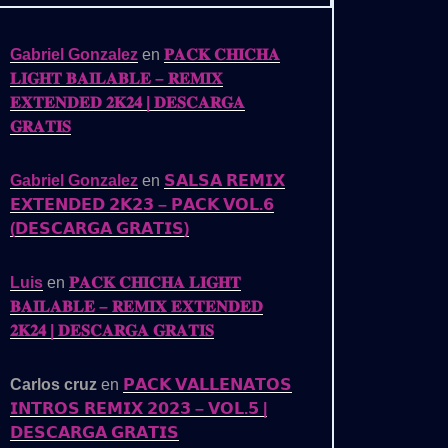
Gabriel Gonzalez
en
𝐏𝐀𝐂𝐊 𝐂𝐇𝐈𝐂𝐇𝐀
𝐋𝐈𝐆𝐇𝐓 𝐁𝐀𝐈𝐋𝐀𝐁𝐋𝐄 – 𝐑𝐄𝐌𝐈𝐗
𝐄𝐗𝐓𝐄𝐍𝐃𝐄𝐃 𝟐𝐊𝟐𝟒 | 𝐃𝐄𝐒𝐂𝐀𝐑𝐆𝐀
𝐆𝐑𝐀𝐓𝐈𝐒
Gabriel Gonzalez
en
𝗦𝗔𝗟𝗦𝗔 𝗥𝗘𝗠𝗜𝗫
𝗘𝗫𝗧𝗘𝗡𝗗𝗘𝗗 𝟮𝗞𝟮𝟯 – 𝗣𝗔𝗖𝗞 𝗩𝗢𝗟.𝟲
(𝗗𝗘𝗦𝗖𝗔𝗥𝗚𝗔 𝗚𝗥𝗔𝗧𝗜𝗦)
Luis
en
𝐏𝐀𝐂𝐊 𝐂𝐇𝐈𝐂𝐇𝐀 𝐋𝐈𝐆𝐇𝐓
𝐁𝐀𝐈𝐋𝐀𝐁𝐋𝐄 – 𝐑𝐄𝐌𝐈𝐗 𝐄𝐗𝐓𝐄𝐍𝐃𝐄𝐃
𝟐𝐊𝟐𝟒 | 𝐃𝐄𝐒𝐂𝐀𝐑𝐆𝐀 𝐆𝐑𝐀𝐓𝐈𝐒
Carlos cruz
en
𝗣𝗔𝗖𝗞 𝗩𝗔𝗟𝗟𝗘𝗡𝗔𝗧𝗢𝗦
𝗜𝗡𝗧𝗥𝗢𝗦 𝗥𝗘𝗠𝗜𝗫 𝟮𝟬𝟮𝟯 – 𝗩𝗢𝗟.𝟱 |
𝗗𝗘𝗦𝗖𝗔𝗥𝗚𝗔 𝗚𝗥𝗔𝗧𝗜𝗦