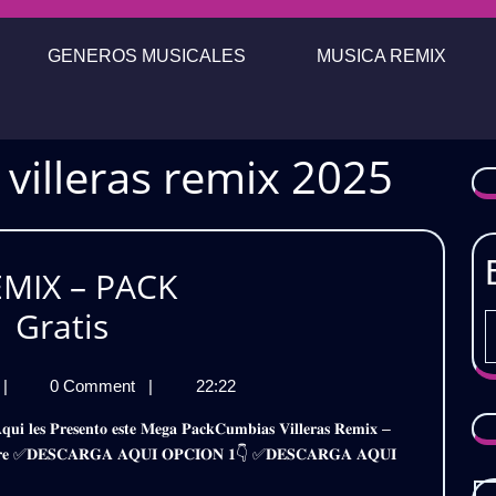
GENEROS MUSICALES
MUSICA REMIX
villeras remix 2025
MIX – PACK
CUMBIAS
 Gratis
VILLERAS
CUMBIAS
|
0 Comment
|
22:22
REMIX
VILLERAS
–
REMIX
𝐞𝐝𝐢𝐚𝐟𝐢𝐫𝐞 ✅𝐃𝐄𝐒𝐂𝐀𝐑𝐆𝐀 𝐀𝐐𝐔𝐈 𝐎𝐏𝐂𝐈𝐎𝐍 𝟏👇 ✅𝐃𝐄𝐒𝐂𝐀𝐑𝐆𝐀 𝐀𝐐𝐔𝐈
–
PACK
PACK