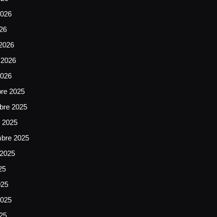
026
026
2026
 2026
2026
bre 2025
bre 2025
e 2025
mbre 2025
 2025
25
025
025
025