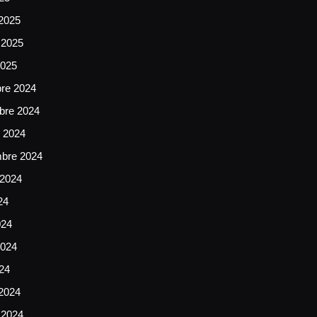
2025
 2025
2025
bre 2024
bre 2024
e 2024
mbre 2024
 2024
24
024
024
024
2024
 2024