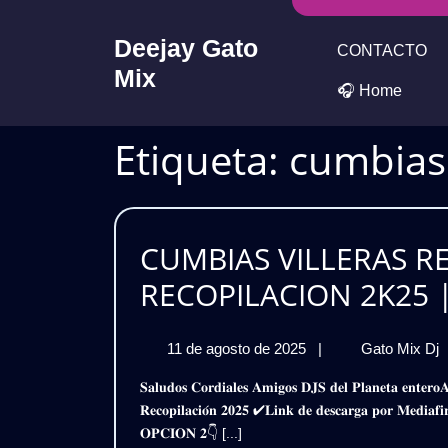
Skip
to
Deejay Gato
CONTACTO
content
Mix
🎧 Home
Etiqueta:
cumbias 
CUMBIAS VILLERAS RE
RECOPILACION 2K25 |
11
11 de agosto de 2025
|
Gato Mix Dj
de
𝐒𝐚𝐥𝐮𝐝𝐨𝐬 𝐂𝐨𝐫𝐝𝐢𝐚𝐥𝐞𝐬 𝐀𝐦𝐢𝐠𝐨𝐬 𝐃𝐉𝐒 𝐝𝐞𝐥 𝐏𝐥𝐚𝐧𝐞𝐭𝐚 𝐞𝐧𝐭𝐞𝐫𝐨𝐀𝐪𝐮𝐢 𝐥𝐞𝐬 𝐏𝐫𝐞𝐬𝐞𝐧𝐭𝐨 𝐞𝐬𝐭𝐞 𝐌𝐞𝐠𝐚 𝐏𝐚𝐜𝐤𝐂𝐮𝐦𝐛𝐢𝐚𝐬 𝐕𝐢𝐥𝐥𝐞𝐫𝐚𝐬 𝐑𝐞𝐦𝐢𝐱 –
agosto
𝐑𝐞𝐜𝐨𝐩𝐢𝐥𝐚𝐜𝐢𝐨́𝐧 𝟐𝟎𝟐𝟓 ✔𝐋𝐢𝐧𝐤 𝐝𝐞 𝐝𝐞𝐬𝐜𝐚𝐫𝐠𝐚 𝐩𝐨𝐫 
de
𝐎𝐏𝐂𝐈𝐎𝐍 𝟐👇 [...]
2025