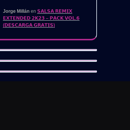
Jorge Millán
en
𝗦𝗔𝗟𝗦𝗔 𝗥𝗘𝗠𝗜𝗫
𝗘𝗫𝗧𝗘𝗡𝗗𝗘𝗗 𝟮𝗞𝟮𝟯 – 𝗣𝗔𝗖𝗞 𝗩𝗢𝗟.𝟲
(𝗗𝗘𝗦𝗖𝗔𝗥𝗚𝗔 𝗚𝗥𝗔𝗧𝗜𝗦)