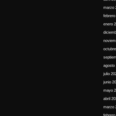
marzo 
febrero
enero 
diciem
noviem
octubr
septie
agosto
julio 20
junio 2
mayo 2
abril 2
marzo 
febrero