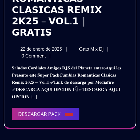
𝗖𝗟𝗔𝗦𝗜𝗖𝗔𝗦 𝗥𝗘𝗠𝗜𝗫
𝟮𝗞𝟮𝟱 – 𝗩𝗢𝗟.𝟭 |
𝗣𝗔𝗖𝗞
𝗚𝗥𝗔𝗧𝗜𝗦
𝗖𝗨𝗠𝗕𝗜𝗔𝗦
22
𝗣𝗔𝗖𝗞
22 de enero de 2025
|
Gato Mix Dj
|
𝗥𝗢𝗠𝗔𝗡𝗧𝗜𝗖𝗔𝗦
de
𝗖𝗨𝗠𝗕𝗜𝗔𝗦
0 Comment
|
𝗖𝗟𝗔𝗦𝗜𝗖𝗔𝗦
enero
𝗥𝗢𝗠𝗔𝗡𝗧𝗜𝗖𝗔
𝐒𝐚𝐥𝐮𝐝𝐨𝐬 𝐂𝐨𝐫𝐝𝐢𝐚𝐥𝐞𝐬 𝐀𝐦𝐢𝐠𝐨𝐬 𝐃𝐉𝐒 𝐝𝐞𝐥 𝐏𝐥𝐚𝐧𝐞𝐭𝐚 𝐞𝐧𝐭𝐞𝐫𝐨𝐀𝐪𝐮𝐢 𝐥𝐞𝐬
de
𝗖𝗟𝗔𝗦𝗜𝗖𝗔𝗦
𝗥𝗘𝗠𝗜𝗫
𝐏𝐫𝐞𝐬𝐞𝐧𝐭𝐨 𝐞𝐬𝐭𝐞 𝐒𝐮𝐩𝐞𝐫 𝐏𝐚𝐜𝐤𝐂𝐮𝐦𝐛𝐢𝐚𝐬 𝐑𝐨𝐦𝐚𝐧𝐭𝐢𝐜𝐚𝐬 𝐂𝐥𝐚𝐬𝐢𝐜𝐚𝐬
2025
𝗥𝗘𝗠𝗜𝗫
𝐑𝐞𝐦𝐢𝐱 𝟐𝟎𝟐𝟓 – 𝐕𝐨𝐥.𝟏 ✔𝐋𝐢𝐧𝐤 𝐝𝐞 𝐝𝐞𝐬𝐜𝐚𝐫𝐠𝐚 𝐩𝐨𝐫 𝐌𝐞𝐝𝐢𝐚𝐟𝐢𝐫𝐞
𝟮𝗞𝟮𝟱
𝟮𝗞𝟮𝟱
✅𝐃𝐄𝐒𝐂𝐀𝐑𝐆𝐀 𝐀𝐐𝐔𝐈 𝐎𝐏𝐂𝐈𝐎𝐍 𝟏👇 ✅𝐃𝐄𝐒𝐂𝐀𝐑𝐆𝐀 𝐀𝐐𝐔𝐈
–
–
𝐎𝐏𝐂𝐈𝐎𝐍 [...]
𝗩𝗢𝗟.𝟭
|
𝗩𝗢𝗟.𝟭
𝗚𝗥𝗔𝗧𝗜𝗦
DESCARGAR
DESCARGAR PACK
|
PACK
𝗚𝗥𝗔𝗧𝗜𝗦