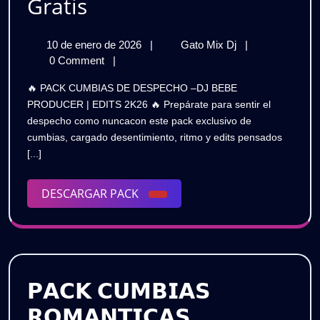
PACK
Gratis
CUMBIAS
10
PACK
10 de enero de 2026
|
Gato Mix Dj
|
DE
de
CUMBIAS
0 Comment
|
DESPECHO
enero
DE
🔥 PACK CUMBIAS DE DESPECHO –DJ BEBE
de
DESPECHO
–
PRODUCER | EDITS 2K26 🔥 Prepárate para sentir el
2026
–
despecho como nuncacon este pack exclusivo de
DJ
DJ
cumbias, cargado desentimiento, ritmo y edits pensados
BEBE
BEBE
[...]
PRODUCER
–
PRODUCER
EDITS
DESCARGAR
DESCARGAR PACK
2K26
–
PACK
|
EDITS
Gratis
2K26
|
𝗣𝗔𝗖𝗞 𝗖𝗨𝗠𝗕𝗜𝗔𝗦
Gratis
𝗥𝗢𝗠𝗔𝗡𝗧𝗜𝗖𝗔𝗦