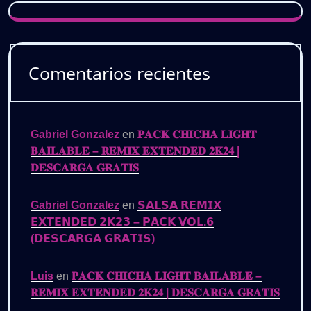
Comentarios recientes
Gabriel Gonzalez
en
𝐏𝐀𝐂𝐊 𝐂𝐇𝐈𝐂𝐇𝐀 𝐋𝐈𝐆𝐇𝐓
𝐁𝐀𝐈𝐋𝐀𝐁𝐋𝐄 – 𝐑𝐄𝐌𝐈𝐗 𝐄𝐗𝐓𝐄𝐍𝐃𝐄𝐃 𝟐𝐊𝟐𝟒 |
𝐃𝐄𝐒𝐂𝐀𝐑𝐆𝐀 𝐆𝐑𝐀𝐓𝐈𝐒
Gabriel Gonzalez
en
𝗦𝗔𝗟𝗦𝗔 𝗥𝗘𝗠𝗜𝗫
𝗘𝗫𝗧𝗘𝗡𝗗𝗘𝗗 𝟮𝗞𝟮𝟯 – 𝗣𝗔𝗖𝗞 𝗩𝗢𝗟.𝟲
(𝗗𝗘𝗦𝗖𝗔𝗥𝗚𝗔 𝗚𝗥𝗔𝗧𝗜𝗦)
Luis
en
𝐏𝐀𝐂𝐊 𝐂𝐇𝐈𝐂𝐇𝐀 𝐋𝐈𝐆𝐇𝐓 𝐁𝐀𝐈𝐋𝐀𝐁𝐋𝐄 –
𝐑𝐄𝐌𝐈𝐗 𝐄𝐗𝐓𝐄𝐍𝐃𝐄𝐃 𝟐𝐊𝟐𝟒 | 𝐃𝐄𝐒𝐂𝐀𝐑𝐆𝐀 𝐆𝐑𝐀𝐓𝐈𝐒