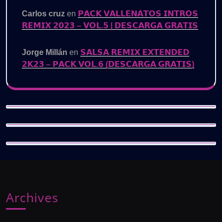
Carlos cruz
en
𝗣𝗔𝗖𝗞 𝗩𝗔𝗟𝗟𝗘𝗡𝗔𝗧𝗢𝗦 𝗜𝗡𝗧𝗥𝗢𝗦
𝗥𝗘𝗠𝗜𝗫 𝟮𝟬𝟮𝟯 – 𝗩𝗢𝗟.𝟱 | 𝗗𝗘𝗦𝗖𝗔𝗥𝗚𝗔 𝗚𝗥𝗔𝗧𝗜𝗦
Jorge Millán
en
𝗦𝗔𝗟𝗦𝗔 𝗥𝗘𝗠𝗜𝗫 𝗘𝗫𝗧𝗘𝗡𝗗𝗘𝗗
𝟮𝗞𝟮𝟯 – 𝗣𝗔𝗖𝗞 𝗩𝗢𝗟.𝟲 (𝗗𝗘𝗦𝗖𝗔𝗥𝗚𝗔 𝗚𝗥𝗔𝗧𝗜𝗦)
Archives