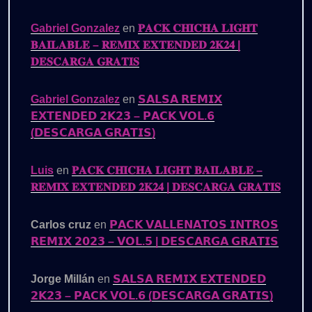
Gabriel Gonzalez
en
𝐏𝐀𝐂𝐊 𝐂𝐇𝐈𝐂𝐇𝐀 𝐋𝐈𝐆𝐇𝐓
𝐁𝐀𝐈𝐋𝐀𝐁𝐋𝐄 – 𝐑𝐄𝐌𝐈𝐗 𝐄𝐗𝐓𝐄𝐍𝐃𝐄𝐃 𝟐𝐊𝟐𝟒 |
𝐃𝐄𝐒𝐂𝐀𝐑𝐆𝐀 𝐆𝐑𝐀𝐓𝐈𝐒
Gabriel Gonzalez
en
𝗦𝗔𝗟𝗦𝗔 𝗥𝗘𝗠𝗜𝗫
𝗘𝗫𝗧𝗘𝗡𝗗𝗘𝗗 𝟮𝗞𝟮𝟯 – 𝗣𝗔𝗖𝗞 𝗩𝗢𝗟.𝟲
(𝗗𝗘𝗦𝗖𝗔𝗥𝗚𝗔 𝗚𝗥𝗔𝗧𝗜𝗦)
Luis
en
𝐏𝐀𝐂𝐊 𝐂𝐇𝐈𝐂𝐇𝐀 𝐋𝐈𝐆𝐇𝐓 𝐁𝐀𝐈𝐋𝐀𝐁𝐋𝐄 –
𝐑𝐄𝐌𝐈𝐗 𝐄𝐗𝐓𝐄𝐍𝐃𝐄𝐃 𝟐𝐊𝟐𝟒 | 𝐃𝐄𝐒𝐂𝐀𝐑𝐆𝐀 𝐆𝐑𝐀𝐓𝐈𝐒
Carlos cruz
en
𝗣𝗔𝗖𝗞 𝗩𝗔𝗟𝗟𝗘𝗡𝗔𝗧𝗢𝗦 𝗜𝗡𝗧𝗥𝗢𝗦
𝗥𝗘𝗠𝗜𝗫 𝟮𝟬𝟮𝟯 – 𝗩𝗢𝗟.𝟱 | 𝗗𝗘𝗦𝗖𝗔𝗥𝗚𝗔 𝗚𝗥𝗔𝗧𝗜𝗦
Jorge Millán
en
𝗦𝗔𝗟𝗦𝗔 𝗥𝗘𝗠𝗜𝗫 𝗘𝗫𝗧𝗘𝗡𝗗𝗘𝗗
𝟮𝗞𝟮𝟯 – 𝗣𝗔𝗖𝗞 𝗩𝗢𝗟.𝟲 (𝗗𝗘𝗦𝗖𝗔𝗥𝗚𝗔 𝗚𝗥𝗔𝗧𝗜𝗦)