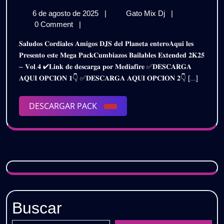
BAILABLES
6
CUMBIAZOS
6 de agosto de 2025
|
Gato Mix Dj
|
EXTENDED
de
BAILABLES
0 Comment
|
2025
agosto
EXTENDED
𝐒𝐚𝐥𝐮𝐝𝐨𝐬 𝐂𝐨𝐫𝐝𝐢𝐚𝐥𝐞𝐬 𝐀𝐦𝐢𝐠𝐨𝐬 𝐃𝐉𝐒 𝐝𝐞𝐥 𝐏𝐥𝐚𝐧𝐞𝐭𝐚 𝐞𝐧𝐭𝐞𝐫𝐨𝐀𝐪𝐮𝐢 𝐥𝐞𝐬
de
2025
–
𝐏𝐫𝐞𝐬𝐞𝐧𝐭𝐨 𝐞𝐬𝐭𝐞 𝐌𝐞𝐠𝐚 𝐏𝐚𝐜𝐤𝐂𝐮𝐦𝐛𝐢𝐚𝐳𝐨𝐬 𝐁𝐚𝐢𝐥𝐚𝐛𝐥𝐞𝐬 𝐄𝐱𝐭𝐞𝐧𝐝𝐞𝐝 𝟐𝐊𝟐𝟓
2025
–
– 𝐕𝐨𝐥.𝟒 ✔𝐋𝐢𝐧𝐤 𝐝𝐞 𝐝𝐞𝐬𝐜𝐚𝐫𝐠𝐚 𝐩𝐨𝐫 𝐌𝐞𝐝𝐢𝐚𝐟𝐢𝐫𝐞 ✅𝐃𝐄𝐒𝐂𝐀𝐑𝐆𝐀
PACK
PACK
𝐀𝐐𝐔𝐈 𝐎𝐏𝐂𝐈𝐎𝐍 𝟏👇 ✅𝐃𝐄𝐒𝐂𝐀𝐑𝐆𝐀 𝐀𝐐𝐔𝐈 𝐎𝐏𝐂𝐈𝐎𝐍 𝟐👇 [...]
VOL.4
VOL.4
|
Gratis
DESCARGAR
DESCARGAR PACK
|
PACK
Gratis
Buscar