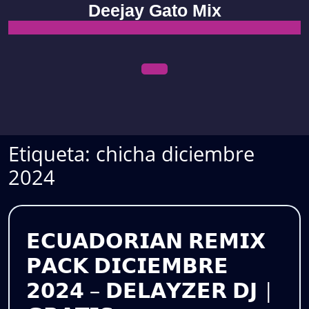
Skip
Deejay Gato Mix
to
content
Open
Menu
Etiqueta:
chicha diciembre
2024
𝗘𝗖𝗨𝗔𝗗𝗢𝗥𝗜𝗔𝗡 𝗥𝗘𝗠𝗜𝗫
𝗣𝗔𝗖𝗞 𝗗𝗜𝗖𝗜𝗘𝗠𝗕𝗥𝗘
𝟮𝟬𝟮𝟰 – 𝗗𝗘𝗟𝗔𝗬𝗭𝗘𝗥 𝗗𝗝 |