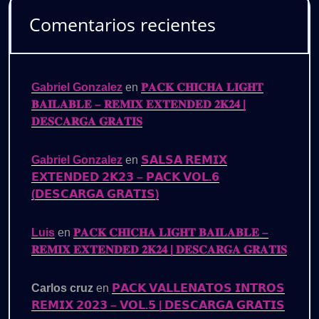
Comentarios recientes
Gabriel Gonzalez
en
𝐏𝐀𝐂𝐊 𝐂𝐇𝐈𝐂𝐇𝐀 𝐋𝐈𝐆𝐇𝐓
𝐁𝐀𝐈𝐋𝐀𝐁𝐋𝐄 – 𝐑𝐄𝐌𝐈𝐗 𝐄𝐗𝐓𝐄𝐍𝐃𝐄𝐃 𝟐𝐊𝟐𝟒 |
𝐃𝐄𝐒𝐂𝐀𝐑𝐆𝐀 𝐆𝐑𝐀𝐓𝐈𝐒
Gabriel Gonzalez
en
𝗦𝗔𝗟𝗦𝗔 𝗥𝗘𝗠𝗜𝗫
𝗘𝗫𝗧𝗘𝗡𝗗𝗘𝗗 𝟮𝗞𝟮𝟯 – 𝗣𝗔𝗖𝗞 𝗩𝗢𝗟.𝟲
(𝗗𝗘𝗦𝗖𝗔𝗥𝗚𝗔 𝗚𝗥𝗔𝗧𝗜𝗦)
Luis
en
𝐏𝐀𝐂𝐊 𝐂𝐇𝐈𝐂𝐇𝐀 𝐋𝐈𝐆𝐇𝐓 𝐁𝐀𝐈𝐋𝐀𝐁𝐋𝐄 –
𝐑𝐄𝐌𝐈𝐗 𝐄𝐗𝐓𝐄𝐍𝐃𝐄𝐃 𝟐𝐊𝟐𝟒 | 𝐃𝐄𝐒𝐂𝐀𝐑𝐆𝐀 𝐆𝐑𝐀𝐓𝐈𝐒
Carlos cruz
en
𝗣𝗔𝗖𝗞 𝗩𝗔𝗟𝗟𝗘𝗡𝗔𝗧𝗢𝗦 𝗜𝗡𝗧𝗥𝗢𝗦
𝗥𝗘𝗠𝗜𝗫 𝟮𝟬𝟮𝟯 – 𝗩𝗢𝗟.𝟱 | 𝗗𝗘𝗦𝗖𝗔𝗥𝗚𝗔 𝗚𝗥𝗔𝗧𝗜𝗦