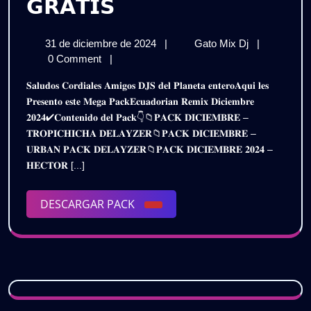
𝗘𝗖𝗨𝗔𝗗𝗢𝗥𝗜𝗔𝗡
𝗚𝗥𝗔𝗧𝗜𝗦
𝗥𝗘𝗠𝗜𝗫
31
𝗘𝗖𝗨𝗔𝗗𝗢𝗥
31 de diciembre de 2024
|
Gato Mix Dj
|
𝗣𝗔𝗖𝗞
de
𝗥𝗘𝗠𝗜𝗫
0 Comment
|
𝗗𝗜𝗖𝗜𝗘𝗠𝗕𝗥𝗘
diciembre
𝗣𝗔𝗖𝗞
𝐒𝐚𝐥𝐮𝐝𝐨𝐬 𝐂𝐨𝐫𝐝𝐢𝐚𝐥𝐞𝐬 𝐀𝐦𝐢𝐠𝐨𝐬 𝐃𝐉𝐒 𝐝𝐞𝐥 𝐏𝐥𝐚𝐧𝐞𝐭𝐚 𝐞𝐧𝐭𝐞𝐫𝐨𝐀𝐪𝐮𝐢 𝐥𝐞𝐬
de
𝗗𝗜𝗖𝗜𝗘𝗠𝗕𝗥
𝟮𝟬𝟮𝟰
𝐏𝐫𝐞𝐬𝐞𝐧𝐭𝐨 𝐞𝐬𝐭𝐞 𝐌𝐞𝐠𝐚 𝐏𝐚𝐜𝐤𝐄𝐜𝐮𝐚𝐝𝐨𝐫𝐢𝐚𝐧 𝐑𝐞𝐦𝐢𝐱 𝐃𝐢𝐜𝐢𝐞𝐦𝐛𝐫𝐞
2024
𝟮𝟬𝟮𝟰
𝟐𝟎𝟐𝟒✔𝐂𝐨𝐧𝐭𝐞𝐧𝐢𝐝𝐨 𝐝𝐞𝐥 𝐏𝐚𝐜𝐤👇📁𝐏𝐀𝐂𝐊 𝐃𝐈𝐂𝐈𝐄𝐌𝐁𝐑𝐄 –
–
–
𝐓𝐑𝐎𝐏𝐈𝐂𝐇𝐈𝐂𝐇𝐀 𝐃𝐄𝐋𝐀𝐘𝐙𝐄𝐑📁𝐏𝐀𝐂𝐊 𝐃𝐈𝐂𝐈𝐄𝐌𝐁𝐑𝐄 –
𝗗𝗘𝗟𝗔𝗬𝗭𝗘
𝗗𝗘𝗟𝗔𝗬𝗭𝗘𝗥
𝐔𝐑𝐁𝐀𝐍 𝐏𝐀𝐂𝐊 𝐃𝐄𝐋𝐀𝐘𝐙𝐄𝐑📁𝐏𝐀𝐂𝐊 𝐃𝐈𝐂𝐈𝐄𝐌𝐁𝐑𝐄 𝟐𝟎𝟐𝟒 –
𝗗𝗝
|
𝐇𝐄𝐂𝐓𝐎𝐑 [...]
𝗗𝗝
𝗚𝗥𝗔𝗧𝗜𝗦
|
DESCARGAR
DESCARGAR PACK
PACK
𝗚𝗥𝗔𝗧𝗜𝗦