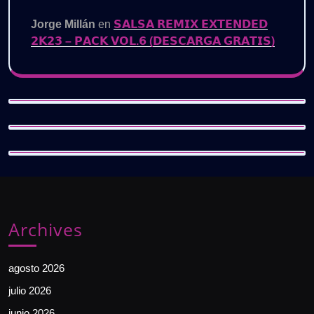
Jorge Millán
en
𝗦𝗔𝗟𝗦𝗔 𝗥𝗘𝗠𝗜𝗫 𝗘𝗫𝗧𝗘𝗡𝗗𝗘𝗗
𝟮𝗞𝟮𝟯 – 𝗣𝗔𝗖𝗞 𝗩𝗢𝗟.𝟲 (𝗗𝗘𝗦𝗖𝗔𝗥𝗚𝗔 𝗚𝗥𝗔𝗧𝗜𝗦)
Archives
agosto 2026
julio 2026
junio 2026