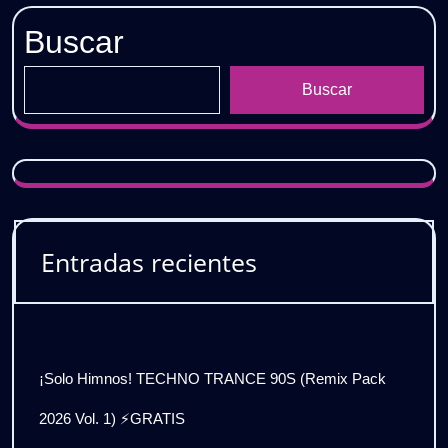
𝗗𝗘𝗦𝗖𝗔𝗥𝗚𝗔
Buscar
𝗚𝗥𝗔𝗧𝗜𝗦
Buscar
Entradas recientes
¡Solo Himnos! TECHNO TRANCE 90S (Remix Pack
2026 Vol. 1) ⚡GRATIS