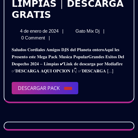
𝗟𝗜𝗠𝗣𝗜𝗔𝗦 | 𝗗𝗘𝗦𝗖𝗔𝗥𝗚𝗔
𝗣𝗔𝗖𝗞
𝗚𝗥𝗔𝗧𝗜𝗦
𝗠𝗨𝗦𝗜𝗖𝗔
4
𝗣𝗔𝗖𝗞
4 de enero de 2024
|
Gato Mix Dj
|
𝗣𝗢𝗣𝗨𝗟𝗔𝗥
de
𝗠𝗨𝗦𝗜𝗖𝗔
0 Comment
|
–
enero
𝗣𝗢𝗣𝗨𝗟𝗔𝗥
𝐒𝐚𝐥𝐮𝐝𝐨𝐬 𝐂𝐨𝐫𝐝𝐢𝐚𝐥𝐞𝐬 𝐀𝐦𝐢𝐠𝐨𝐬 𝐃𝐉𝐒 𝐝𝐞𝐥 𝐏𝐥𝐚𝐧𝐞𝐭𝐚 𝐞𝐧𝐭𝐞𝐫𝐨𝐀𝐪𝐮𝐢́ 𝐥𝐞𝐬
de
–
𝗚𝗥𝗔𝗡𝗗𝗘𝗦
𝐏𝐫𝐞𝐬𝐞𝐧𝐭𝐨 𝐞𝐬𝐭𝐞 𝐌𝐞𝐠𝐚 𝐏𝐚𝐜𝐤 𝐌𝐮𝐬𝐢𝐜𝐚 𝐏𝐨𝐩𝐮𝐥𝐚𝐫𝐆𝐫𝐚𝐧𝐝𝐞𝐬 𝐄𝐱𝐢𝐭𝐨𝐬 𝐃𝐞𝐥
2024
𝗚𝗥𝗔𝗡𝗗𝗘𝗦
𝐃𝐞𝐬𝐩𝐞𝐜𝐡𝐨 𝟐𝟎𝟐𝟒 – 𝐋𝐢𝐦𝐩𝐢𝐚𝐬 ✔𝐋𝐢𝐧𝐤 𝐝𝐞 𝐝𝐞𝐬𝐜𝐚𝐫𝐠𝐚 𝐩𝐨𝐫 𝐌𝐞𝐝𝐢𝐚𝐟𝐢𝐫𝐞
𝗘𝗫𝗜𝗧𝗢𝗦
𝗘𝗫𝗜𝗧𝗢𝗦
✅𝐃𝐄𝐒𝐂𝐀𝐑𝐆𝐀 𝐀𝐐𝐔𝐈 𝐎𝐏𝐂𝐈𝐎𝐍 𝟏👇 ✅𝐃𝐄𝐒𝐂𝐀𝐑𝐆𝐀 [...]
𝗗𝗘𝗟
𝗗𝗘𝗟
𝗗𝗘𝗦𝗣𝗘𝗖𝗛𝗢
𝟮𝟬𝟮𝟰
DESCARGAR
DESCARGAR PACK
𝗗𝗘𝗦𝗣𝗘𝗖𝗛𝗢
–
PACK
𝗟𝗜𝗠𝗣𝗜𝗔𝗦
𝟮𝟬𝟮𝟰
|
–
𝗗𝗘𝗦𝗖𝗔𝗥𝗚𝗔
𝗚𝗥𝗔𝗧𝗜𝗦
𝗟𝗜𝗠𝗣𝗜𝗔𝗦
|