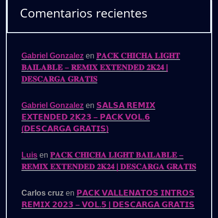
Comentarios recientes
Gabriel Gonzalez
en
𝐏𝐀𝐂𝐊 𝐂𝐇𝐈𝐂𝐇𝐀 𝐋𝐈𝐆𝐇𝐓
𝐁𝐀𝐈𝐋𝐀𝐁𝐋𝐄 – 𝐑𝐄𝐌𝐈𝐗 𝐄𝐗𝐓𝐄𝐍𝐃𝐄𝐃 𝟐𝐊𝟐𝟒 |
𝐃𝐄𝐒𝐂𝐀𝐑𝐆𝐀 𝐆𝐑𝐀𝐓𝐈𝐒
Gabriel Gonzalez
en
𝗦𝗔𝗟𝗦𝗔 𝗥𝗘𝗠𝗜𝗫
𝗘𝗫𝗧𝗘𝗡𝗗𝗘𝗗 𝟮𝗞𝟮𝟯 – 𝗣𝗔𝗖𝗞 𝗩𝗢𝗟.𝟲
(𝗗𝗘𝗦𝗖𝗔𝗥𝗚𝗔 𝗚𝗥𝗔𝗧𝗜𝗦)
Luis
en
𝐏𝐀𝐂𝐊 𝐂𝐇𝐈𝐂𝐇𝐀 𝐋𝐈𝐆𝐇𝐓 𝐁𝐀𝐈𝐋𝐀𝐁𝐋𝐄 –
𝐑𝐄𝐌𝐈𝐗 𝐄𝐗𝐓𝐄𝐍𝐃𝐄𝐃 𝟐𝐊𝟐𝟒 | 𝐃𝐄𝐒𝐂𝐀𝐑𝐆𝐀 𝐆𝐑𝐀𝐓𝐈𝐒
Carlos cruz
en
𝗣𝗔𝗖𝗞 𝗩𝗔𝗟𝗟𝗘𝗡𝗔𝗧𝗢𝗦 𝗜𝗡𝗧𝗥𝗢𝗦
𝗥𝗘𝗠𝗜𝗫 𝟮𝟬𝟮𝟯 – 𝗩𝗢𝗟.𝟱 | 𝗗𝗘𝗦𝗖𝗔𝗥𝗚𝗔 𝗚𝗥𝗔𝗧𝗜𝗦