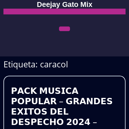
Skip
Deejay Gato Mix
to
content
Open
Menu
Etiqueta:
caracol
𝗣𝗔𝗖𝗞 𝗠𝗨𝗦𝗜𝗖𝗔
𝗣𝗢𝗣𝗨𝗟𝗔𝗥 – 𝗚𝗥𝗔𝗡𝗗𝗘𝗦
𝗘𝗫𝗜𝗧𝗢𝗦 𝗗𝗘𝗟
𝗗𝗘𝗦𝗣𝗘𝗖𝗛𝗢 𝟮𝟬𝟮𝟰 –