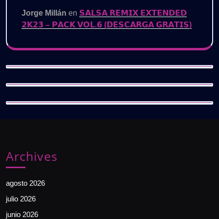
Jorge Millán
en
𝗦𝗔𝗟𝗦𝗔 𝗥𝗘𝗠𝗜𝗫 𝗘𝗫𝗧𝗘𝗡𝗗𝗘𝗗
𝟮𝗞𝟮𝟯 – 𝗣𝗔𝗖𝗞 𝗩𝗢𝗟.𝟲 (𝗗𝗘𝗦𝗖𝗔𝗥𝗚𝗔 𝗚𝗥𝗔𝗧𝗜𝗦)
Archives
agosto 2026
julio 2026
junio 2026