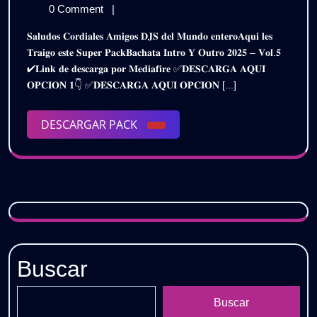
OUTRO
de
INTRO
0 Comment
|
2025
septiembre
OUTRO
𝐒𝐚𝐥𝐮𝐝𝐨𝐬 𝐂𝐨𝐫𝐝𝐢𝐚𝐥𝐞𝐬 𝐀𝐦𝐢𝐠𝐨𝐬 𝐃𝐉𝐒 𝐝𝐞𝐥 𝐌𝐮𝐧𝐝𝐨 𝐞𝐧𝐭𝐞𝐫𝐨𝐀𝐪𝐮𝐢 𝐥𝐞𝐬
de
2025
–
𝐓𝐫𝐚𝐢𝐠𝐨 𝐞𝐬𝐭𝐞 𝐒𝐮𝐩𝐞𝐫 𝐏𝐚𝐜𝐤𝐁𝐚𝐜𝐡𝐚𝐭𝐚 𝐈𝐧𝐭𝐫𝐨 𝐘 𝐎𝐮𝐭𝐫𝐨 𝟐𝟎𝟐𝟓 – 𝐕𝐨𝐥.𝟓
2025
–
✔𝐋𝐢𝐧𝐤 𝐝𝐞 𝐝𝐞𝐬𝐜𝐚𝐫𝐠𝐚 𝐩𝐨𝐫 𝐌𝐞𝐝𝐢𝐚𝐟𝐢𝐫𝐞 ✅𝐃𝐄𝐒𝐂𝐀𝐑𝐆𝐀 𝐀𝐐𝐔𝐈
VOL.5
VOL.5
𝐎𝐏𝐂𝐈𝐎𝐍 𝟏👇 ✅𝐃𝐄𝐒𝐂𝐀𝐑𝐆𝐀 𝐀𝐐𝐔𝐈 𝐎𝐏𝐂𝐈𝐎𝐍 [...]
|
|
Gratis
DESCARGAR
DESCARGAR PACK
Gratis
PACK
Buscar
Buscar