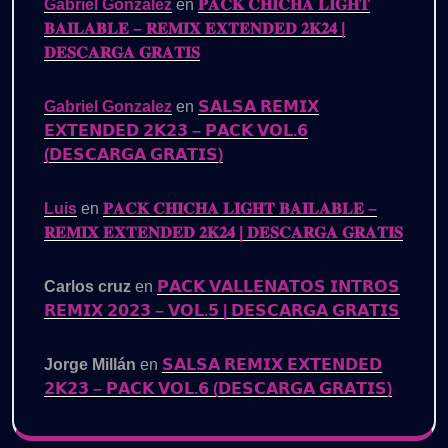
Gabriel Gonzalez
en
𝐏𝐀𝐂𝐊 𝐂𝐇𝐈𝐂𝐇𝐀 𝐋𝐈𝐆𝐇𝐓
𝐁𝐀𝐈𝐋𝐀𝐁𝐋𝐄 – 𝐑𝐄𝐌𝐈𝐗 𝐄𝐗𝐓𝐄𝐍𝐃𝐄𝐃 𝟐𝐊𝟐𝟒 |
𝐃𝐄𝐒𝐂𝐀𝐑𝐆𝐀 𝐆𝐑𝐀𝐓𝐈𝐒
Gabriel Gonzalez
en
𝗦𝗔𝗟𝗦𝗔 𝗥𝗘𝗠𝗜𝗫
𝗘𝗫𝗧𝗘𝗡𝗗𝗘𝗗 𝟮𝗞𝟮𝟯 – 𝗣𝗔𝗖𝗞 𝗩𝗢𝗟.𝟲
(𝗗𝗘𝗦𝗖𝗔𝗥𝗚𝗔 𝗚𝗥𝗔𝗧𝗜𝗦)
Luis
en
𝐏𝐀𝐂𝐊 𝐂𝐇𝐈𝐂𝐇𝐀 𝐋𝐈𝐆𝐇𝐓 𝐁𝐀𝐈𝐋𝐀𝐁𝐋𝐄 –
𝐑𝐄𝐌𝐈𝐗 𝐄𝐗𝐓𝐄𝐍𝐃𝐄𝐃 𝟐𝐊𝟐𝟒 | 𝐃𝐄𝐒𝐂𝐀𝐑𝐆𝐀 𝐆𝐑𝐀𝐓𝐈𝐒
Carlos cruz
en
𝗣𝗔𝗖𝗞 𝗩𝗔𝗟𝗟𝗘𝗡𝗔𝗧𝗢𝗦 𝗜𝗡𝗧𝗥𝗢𝗦
𝗥𝗘𝗠𝗜𝗫 𝟮𝟬𝟮𝟯 – 𝗩𝗢𝗟.𝟱 | 𝗗𝗘𝗦𝗖𝗔𝗥𝗚𝗔 𝗚𝗥𝗔𝗧𝗜𝗦
Jorge Millán
en
𝗦𝗔𝗟𝗦𝗔 𝗥𝗘𝗠𝗜𝗫 𝗘𝗫𝗧𝗘𝗡𝗗𝗘𝗗
𝟮𝗞𝟮𝟯 – 𝗣𝗔𝗖𝗞 𝗩𝗢𝗟.𝟲 (𝗗𝗘𝗦𝗖𝗔𝗥𝗚𝗔 𝗚𝗥𝗔𝗧𝗜𝗦)