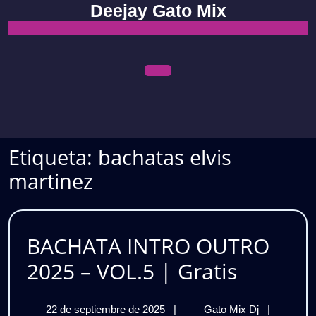
Skip
Deejay Gato Mix
to
content
Open
Menu
Etiqueta:
bachatas elvis
martinez
BACHATA INTRO OUTRO
BACHA
2025 – VOL.5 | Gratis
INTRO
22
BACHATA
22 de septiembre de 2025
|
Gato Mix Dj
|