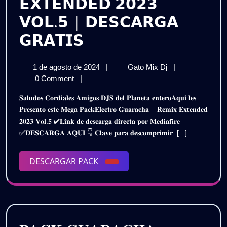
𝗘𝗫𝗧𝗘𝗡𝗗𝗘𝗗 𝟮𝟬𝟮𝟯
𝗩𝗢𝗟.𝟱 | 𝗗𝗘𝗦𝗖𝗔𝗥𝗚𝗔
𝗣𝗔𝗖𝗞
𝗚𝗥𝗔𝗧𝗜𝗦
𝗘𝗟𝗘𝗖𝗧𝗥𝗢
1
𝗣𝗔𝗖𝗞
1 de agosto de 2024
|
Gato Mix Dj
|
𝗚𝗨𝗔𝗥𝗔𝗖𝗛𝗔
de
𝗘𝗟𝗘𝗖𝗧𝗥𝗢
0 Comment
|
–
agosto
𝗚𝗨𝗔𝗥𝗔𝗖𝗛𝗔
𝐒𝐚𝐥𝐮𝐝𝐨𝐬 𝐂𝐨𝐫𝐝𝐢𝐚𝐥𝐞𝐬 𝐀𝐦𝐢𝐠𝐨𝐬 𝐃𝐉𝐒 𝐝𝐞𝐥 𝐏𝐥𝐚𝐧𝐞𝐭𝐚 𝐞𝐧𝐭𝐞𝐫𝐨𝐀𝐪𝐮𝐢́ 𝐥𝐞𝐬
de
–
𝗥𝗘𝗠𝗜𝗫
𝐏𝐫𝐞𝐬𝐞𝐧𝐭𝐨 𝐞𝐬𝐭𝐞 𝐌𝐞𝐠𝐚 𝐏𝐚𝐜𝐤𝐄𝐥𝐞𝐜𝐭𝐫𝐨 𝐆𝐮𝐚𝐫𝐚𝐜𝐡𝐚 – 𝐑𝐞𝐦𝐢𝐱 𝐄𝐱𝐭𝐞𝐧𝐝𝐞𝐝
2024
𝗥𝗘𝗠𝗜𝗫
𝟐𝟎𝟐𝟑 𝐕𝐨𝐥.𝟓 ✔𝐋𝐢𝐧𝐤 𝐝𝐞 𝐝𝐞𝐬𝐜𝐚𝐫𝐠𝐚 𝐝𝐢𝐫𝐞𝐜𝐭𝐚 𝐩𝐨𝐫 𝐌𝐞𝐝𝐢𝐚𝐟𝐢𝐫𝐞
𝗘𝗫𝗧𝗘𝗡𝗗𝗘𝗗
𝗘𝗫𝗧𝗘𝗡𝗗𝗘𝗗
✅𝐃𝐄𝐒𝐂𝐀𝐑𝐆𝐀 𝐀𝐐𝐔𝐈 👇 𝐂𝐥𝐚𝐯𝐞 𝐩𝐚𝐫𝐚 𝐝𝐞𝐬𝐜𝐨𝐦𝐩𝐫𝐢𝐦𝐢𝐫: [...]
𝟮𝟬𝟮𝟯
𝟮𝟬𝟮𝟯
𝗩𝗢𝗟.𝟱
|
DESCARGAR
DESCARGAR PACK
𝗩𝗢𝗟.𝟱
𝗗𝗘𝗦𝗖𝗔𝗥𝗚𝗔
PACK
𝗚𝗥𝗔𝗧𝗜𝗦
|
𝗗𝗘𝗦𝗖𝗔𝗥𝗚𝗔
𝗚𝗥𝗔𝗧𝗜𝗦