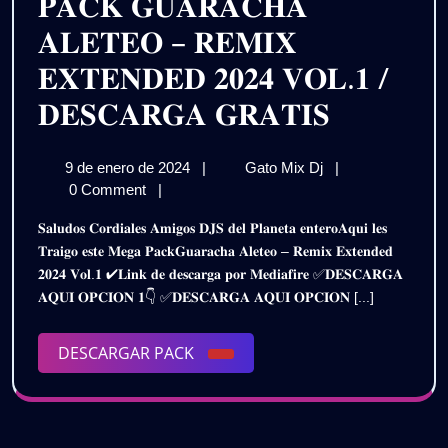
𝐏𝐀𝐂𝐊 𝐆𝐔𝐀𝐑𝐀𝐂𝐇𝐀
𝐀𝐋𝐄𝐓𝐄𝐎 – 𝐑𝐄𝐌𝐈𝐗
𝐄𝐗𝐓𝐄𝐍𝐃𝐄𝐃 𝟐𝟎𝟐𝟒 𝐕𝐎𝐋.𝟏 /
𝐏𝐀𝐂𝐊
𝐃𝐄𝐒𝐂𝐀𝐑𝐆𝐀 𝐆𝐑𝐀𝐓𝐈𝐒
𝐆𝐔𝐀𝐑𝐀
9
𝐏𝐀𝐂𝐊
9 de enero de 2024
|
Gato Mix Dj
|
𝐀𝐋𝐄𝐓𝐄
de
𝐆𝐔𝐀𝐑𝐀𝐂𝐇𝐀
0 Comment
|
–
enero
𝐀𝐋𝐄𝐓𝐄𝐎
𝐒𝐚𝐥𝐮𝐝𝐨𝐬 𝐂𝐨𝐫𝐝𝐢𝐚𝐥𝐞𝐬 𝐀𝐦𝐢𝐠𝐨𝐬 𝐃𝐉𝐒 𝐝𝐞𝐥 𝐏𝐥𝐚𝐧𝐞𝐭𝐚 𝐞𝐧𝐭𝐞𝐫𝐨𝐀𝐪𝐮𝐢 𝐥𝐞𝐬
de
–
𝐑𝐄𝐌𝐈𝐗
𝐓𝐫𝐚𝐢𝐠𝐨 𝐞𝐬𝐭𝐞 𝐌𝐞𝐠𝐚 𝐏𝐚𝐜𝐤𝐆𝐮𝐚𝐫𝐚𝐜𝐡𝐚 𝐀𝐥𝐞𝐭𝐞𝐨 – 𝐑𝐞𝐦𝐢𝐱 𝐄𝐱𝐭𝐞𝐧𝐝𝐞𝐝
2024
𝐑𝐄𝐌𝐈𝐗
𝟐𝟎𝟐𝟒 𝐕𝐨𝐥.𝟏 ✔𝐋𝐢𝐧𝐤 𝐝𝐞 𝐝𝐞𝐬𝐜𝐚𝐫𝐠𝐚 𝐩𝐨𝐫 𝐌𝐞𝐝𝐢𝐚𝐟𝐢𝐫𝐞 ✅𝐃𝐄𝐒𝐂𝐀𝐑𝐆𝐀
𝐄𝐗𝐓𝐄𝐍𝐃𝐄𝐃
𝐄𝐗𝐓𝐄𝐍
𝐀𝐐𝐔𝐈 𝐎𝐏𝐂𝐈𝐎𝐍 𝟏👇 ✅𝐃𝐄𝐒𝐂𝐀𝐑𝐆𝐀 𝐀𝐐𝐔𝐈 𝐎𝐏𝐂𝐈𝐎𝐍 [...]
𝟐𝟎𝟐𝟒
𝟐𝟎𝟐𝟒
𝐕𝐎𝐋.𝟏
/
DESCARGAR
DESCARGAR PACK
𝐕𝐎𝐋.𝟏
𝐃𝐄𝐒𝐂𝐀𝐑𝐆𝐀
PACK
𝐆𝐑𝐀𝐓𝐈𝐒
/
𝐃𝐄𝐒𝐂𝐀