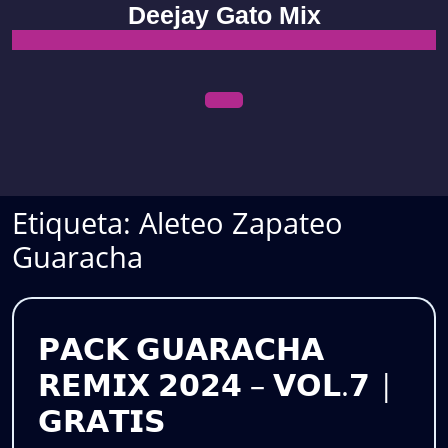
Skip
Deejay Gato Mix
to
content
Open
Menu
Etiqueta:
Aleteo Zapateo
Guaracha
𝗣𝗔𝗖𝗞 𝗚𝗨𝗔𝗥𝗔𝗖𝗛𝗔
𝗥𝗘𝗠𝗜𝗫 𝟮𝟬𝟮𝟰 – 𝗩𝗢𝗟.𝟳 |
𝗣𝗔𝗖𝗞
𝗚𝗥𝗔𝗧𝗜𝗦