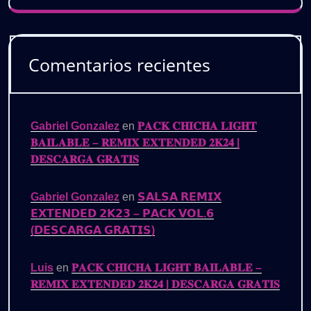
Comentarios recientes
Gabriel Gonzalez
en
𝐏𝐀𝐂𝐊 𝐂𝐇𝐈𝐂𝐇𝐀 𝐋𝐈𝐆𝐇𝐓
𝐁𝐀𝐈𝐋𝐀𝐁𝐋𝐄 – 𝐑𝐄𝐌𝐈𝐗 𝐄𝐗𝐓𝐄𝐍𝐃𝐄𝐃 𝟐𝐊𝟐𝟒 |
𝐃𝐄𝐒𝐂𝐀𝐑𝐆𝐀 𝐆𝐑𝐀𝐓𝐈𝐒
Gabriel Gonzalez
en
𝗦𝗔𝗟𝗦𝗔 𝗥𝗘𝗠𝗜𝗫
𝗘𝗫𝗧𝗘𝗡𝗗𝗘𝗗 𝟮𝗞𝟮𝟯 – 𝗣𝗔𝗖𝗞 𝗩𝗢𝗟.𝟲
(𝗗𝗘𝗦𝗖𝗔𝗥𝗚𝗔 𝗚𝗥𝗔𝗧𝗜𝗦)
Luis
en
𝐏𝐀𝐂𝐊 𝐂𝐇𝐈𝐂𝐇𝐀 𝐋𝐈𝐆𝐇𝐓 𝐁𝐀𝐈𝐋𝐀𝐁𝐋𝐄 –
𝐑𝐄𝐌𝐈𝐗 𝐄𝐗𝐓𝐄𝐍𝐃𝐄𝐃 𝟐𝐊𝟐𝟒 | 𝐃𝐄𝐒𝐂𝐀𝐑𝐆𝐀 𝐆𝐑𝐀𝐓𝐈𝐒