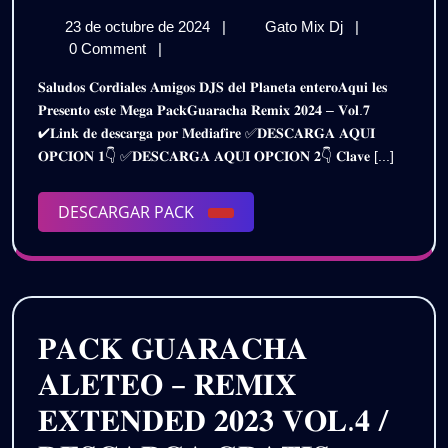
𝗚𝗨𝗔𝗥𝗔𝗖𝗛𝗔
23
𝗣𝗔𝗖𝗞
23 de octubre de 2024
|
Gato Mix Dj
|
𝗥𝗘𝗠𝗜𝗫
de
𝗚𝗨𝗔𝗥𝗔𝗖𝗛𝗔
0 Comment
|
𝟮𝟬𝟮𝟰
octubre
𝗥𝗘𝗠𝗜𝗫
𝐒𝐚𝐥𝐮𝐝𝐨𝐬 𝐂𝐨𝐫𝐝𝐢𝐚𝐥𝐞𝐬 𝐀𝐦𝐢𝐠𝐨𝐬 𝐃𝐉𝐒 𝐝𝐞𝐥 𝐏𝐥𝐚𝐧𝐞𝐭𝐚 𝐞𝐧𝐭𝐞𝐫𝐨𝐀𝐪𝐮𝐢 𝐥𝐞𝐬
de
𝟮𝟬𝟮𝟰
–
𝐏𝐫𝐞𝐬𝐞𝐧𝐭𝐨 𝐞𝐬𝐭𝐞 𝐌𝐞𝐠𝐚 𝐏𝐚𝐜𝐤𝐆𝐮𝐚𝐫𝐚𝐜𝐡𝐚 𝐑𝐞𝐦𝐢𝐱 𝟐𝟎𝟐𝟒 – 𝐕𝐨𝐥.𝟕
2024
–
✔𝐋𝐢𝐧𝐤 𝐝𝐞 𝐝𝐞𝐬𝐜𝐚𝐫𝐠𝐚 𝐩𝐨𝐫 𝐌𝐞𝐝𝐢𝐚𝐟𝐢𝐫𝐞 ✅𝐃𝐄𝐒𝐂𝐀𝐑𝐆𝐀 𝐀𝐐𝐔𝐈
𝗩𝗢𝗟.𝟳
𝗩𝗢𝗟.𝟳
𝐎𝐏𝐂𝐈𝐎𝐍 𝟏👇 ✅𝐃𝐄𝐒𝐂𝐀𝐑𝐆𝐀 𝐀𝐐𝐔𝐈 𝐎𝐏𝐂𝐈𝐎𝐍 𝟐👇 𝐂𝐥𝐚𝐯𝐞 [...]
|
|
𝗚𝗥𝗔𝗧𝗜𝗦
DESCARGAR
DESCARGAR PACK
𝗚𝗥𝗔𝗧𝗜𝗦
PACK
𝐏𝐀𝐂𝐊 𝐆𝐔𝐀𝐑𝐀𝐂𝐇𝐀
𝐀𝐋𝐄𝐓𝐄𝐎 – 𝐑𝐄𝐌𝐈𝐗
𝐄𝐗𝐓𝐄𝐍𝐃𝐄𝐃 𝟐𝟎𝟐𝟑 𝐕𝐎𝐋.𝟒 /