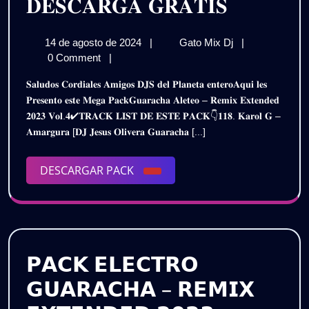
𝐏𝐀𝐂𝐊
𝐃𝐄𝐒𝐂𝐀𝐑𝐆𝐀 𝐆𝐑𝐀𝐓𝐈𝐒
𝐆𝐔𝐀𝐑𝐀
14
𝐏𝐀𝐂𝐊
14 de agosto de 2024
|
Gato Mix Dj
|
𝐀𝐋𝐄𝐓𝐄
de
𝐆𝐔𝐀𝐑𝐀𝐂𝐇𝐀
0 Comment
|
–
agosto
𝐀𝐋𝐄𝐓𝐄𝐎
𝐒𝐚𝐥𝐮𝐝𝐨𝐬 𝐂𝐨𝐫𝐝𝐢𝐚𝐥𝐞𝐬 𝐀𝐦𝐢𝐠𝐨𝐬 𝐃𝐉𝐒 𝐝𝐞𝐥 𝐏𝐥𝐚𝐧𝐞𝐭𝐚 𝐞𝐧𝐭𝐞𝐫𝐨𝐀𝐪𝐮𝐢 𝐥𝐞𝐬
de
–
𝐑𝐄𝐌𝐈𝐗
𝐏𝐫𝐞𝐬𝐞𝐧𝐭𝐨 𝐞𝐬𝐭𝐞 𝐌𝐞𝐠𝐚 𝐏𝐚𝐜𝐤𝐆𝐮𝐚𝐫𝐚𝐜𝐡𝐚 𝐀𝐥𝐞𝐭𝐞𝐨 – 𝐑𝐞𝐦𝐢𝐱 𝐄𝐱𝐭𝐞𝐧𝐝𝐞𝐝
2024
𝐑𝐄𝐌𝐈𝐗
𝟐𝟎𝟐𝟑 𝐕𝐨𝐥.𝟒✔𝐓𝐑𝐀𝐂𝐊 𝐋𝐈𝐒𝐓 𝐃𝐄 𝐄𝐒𝐓𝐄 𝐏𝐀𝐂𝐊👇𝟏𝟏𝟖. 𝐊𝐚𝐫𝐨𝐥 𝐆 –
𝐄𝐗𝐓𝐄𝐍𝐃𝐄𝐃
𝐄𝐗𝐓𝐄𝐍
𝐀𝐦𝐚𝐫𝐠𝐮𝐫𝐚 [𝐃𝐉 𝐉𝐞𝐬𝐮𝐬 𝐎𝐥𝐢𝐯𝐞𝐫𝐚 𝐆𝐮𝐚𝐫𝐚𝐜𝐡𝐚 [...]
𝟐𝟎𝟐𝟑
𝟐𝟎𝟐𝟑
𝐕𝐎𝐋.𝟒
/
DESCARGAR
DESCARGAR PACK
𝐕𝐎𝐋.𝟒
𝐃𝐄𝐒𝐂𝐀𝐑𝐆𝐀
PACK
𝐆𝐑𝐀𝐓𝐈𝐒
/
𝐃𝐄𝐒𝐂𝐀
𝐆𝐑𝐀𝐓𝐈𝐒
𝗣𝗔𝗖𝗞 𝗘𝗟𝗘𝗖𝗧𝗥𝗢
𝗚𝗨𝗔𝗥𝗔𝗖𝗛𝗔 – 𝗥𝗘𝗠𝗜𝗫