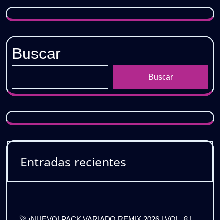
𝐆𝐑𝐀𝐓𝐈𝐒
Buscar
Buscar
Entradas recientes
🚀 ¡NUEVO! PACK VARIADO REMIX 2026 | VOL. 8 |