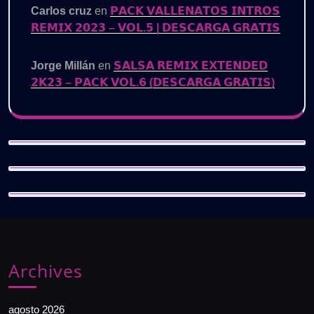
Carlos cruz
en
𝗣𝗔𝗖𝗞 𝗩𝗔𝗟𝗟𝗘𝗡𝗔𝗧𝗢𝗦 𝗜𝗡𝗧𝗥𝗢𝗦
𝗥𝗘𝗠𝗜𝗫 𝟮𝟬𝟮𝟯 – 𝗩𝗢𝗟.𝟱 | 𝗗𝗘𝗦𝗖𝗔𝗥𝗚𝗔 𝗚𝗥𝗔𝗧𝗜𝗦
Jorge Millán
en
𝗦𝗔𝗟𝗦𝗔 𝗥𝗘𝗠𝗜𝗫 𝗘𝗫𝗧𝗘𝗡𝗗𝗘𝗗
𝟮𝗞𝟮𝟯 – 𝗣𝗔𝗖𝗞 𝗩𝗢𝗟.𝟲 (𝗗𝗘𝗦𝗖𝗔𝗥𝗚𝗔 𝗚𝗥𝗔𝗧𝗜𝗦)
Archives
agosto 2026