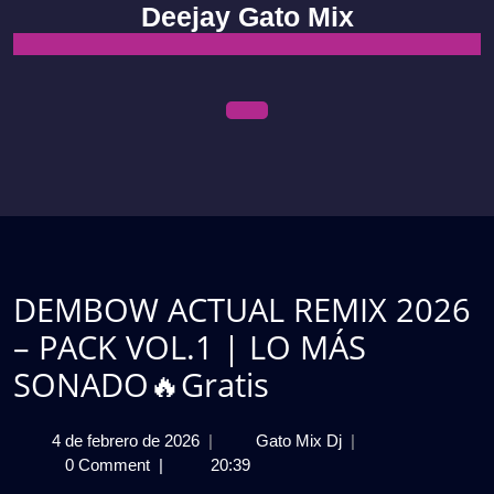
Skip
Deejay Gato Mix
to
content
Open
Menu
DEMBOW ACTUAL REMIX 2026
– PACK VOL.1 | LO MÁS
SONADO🔥Gratis
4
DEMBOW
4 de febrero de 2026
|
Gato Mix Dj
|
de
ACTUAL
0 Comment
|
20:39
febrero
REMIX