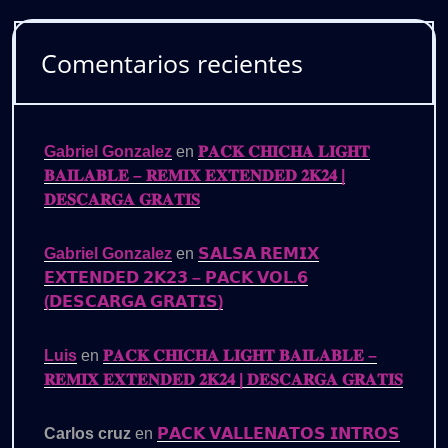
Comentarios recientes
Gabriel Gonzalez
en
𝐏𝐀𝐂𝐊 𝐂𝐇𝐈𝐂𝐇𝐀 𝐋𝐈𝐆𝐇𝐓
𝐁𝐀𝐈𝐋𝐀𝐁𝐋𝐄 – 𝐑𝐄𝐌𝐈𝐗 𝐄𝐗𝐓𝐄𝐍𝐃𝐄𝐃 𝟐𝐊𝟐𝟒 |
𝐃𝐄𝐒𝐂𝐀𝐑𝐆𝐀 𝐆𝐑𝐀𝐓𝐈𝐒
Gabriel Gonzalez
en
𝗦𝗔𝗟𝗦𝗔 𝗥𝗘𝗠𝗜𝗫
𝗘𝗫𝗧𝗘𝗡𝗗𝗘𝗗 𝟮𝗞𝟮𝟯 – 𝗣𝗔𝗖𝗞 𝗩𝗢𝗟.𝟲
(𝗗𝗘𝗦𝗖𝗔𝗥𝗚𝗔 𝗚𝗥𝗔𝗧𝗜𝗦)
Luis
en
𝐏𝐀𝐂𝐊 𝐂𝐇𝐈𝐂𝐇𝐀 𝐋𝐈𝐆𝐇𝐓 𝐁𝐀𝐈𝐋𝐀𝐁𝐋𝐄 –
𝐑𝐄𝐌𝐈𝐗 𝐄𝐗𝐓𝐄𝐍𝐃𝐄𝐃 𝟐𝐊𝟐𝟒 | 𝐃𝐄𝐒𝐂𝐀𝐑𝐆𝐀 𝐆𝐑𝐀𝐓𝐈𝐒
Carlos cruz
en
𝗣𝗔𝗖𝗞 𝗩𝗔𝗟𝗟𝗘𝗡𝗔𝗧𝗢𝗦 𝗜𝗡𝗧𝗥𝗢𝗦