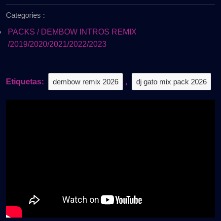
de
2026
Categories :
2026
–
PACK
PACKS / DEMBOW INTROS REMIX
VOL.1
/2019/2020/2021/2022/2023
|
LO
MÁS
Etiquetas:
dembow remix 2026
,
dj gato mix pack 2026
SONADO
🔥
Gratis