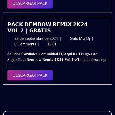
𝗩𝗢𝗟.𝟭
DESCARGAR
DESCARGAR PACK
|
PACK
𝗚𝗥𝗔𝗧𝗜𝗦
𝗣𝗔𝗖𝗞 𝗗𝗘𝗠𝗕𝗢𝗪 𝗥𝗘𝗠𝗜𝗫 𝟮𝗞𝟮𝟰 –
𝗩𝗢𝗟.𝟮 | 𝗚𝗥𝗔𝗧𝗜𝗦
22
𝗣𝗔𝗖𝗞
22 de septiembre de 2024
|
Gato Mix Dj
|
de
𝗗𝗘𝗠𝗕𝗢𝗪
0 Comments
|
12:01
septiembre
𝗥𝗘𝗠𝗜𝗫
𝐒𝐚𝐥𝐮𝐝𝐨𝐬 𝐂𝐨𝐫𝐝𝐢𝐚𝐥𝐞𝐬 𝐂𝐨𝐦𝐮𝐧𝐢𝐝𝐚𝐝 𝐃𝐉𝐀𝐪𝐮𝐢 𝐥𝐞𝐬 𝐓𝐫𝐚𝐢𝐠𝐨 𝐞𝐬𝐭𝐞
de
𝟮𝗞𝟮𝟰
𝐒𝐮𝐩𝐞𝐫 𝐏𝐚𝐜𝐤𝐃𝐞𝐦𝐛𝐨𝐰 𝐑𝐞𝐦𝐢𝐱 𝟐𝐊𝟐𝟒 𝐕𝐨𝐥.𝟐 ✔𝐋𝐢𝐧𝐤 𝐝𝐞 𝐝𝐞𝐬𝐜𝐚𝐫𝐠𝐚
2024
–
[...]
𝗩𝗢𝗟.𝟮
|
DESCARGAR
DESCARGAR PACK
𝗚𝗥𝗔𝗧𝗜𝗦
PACK