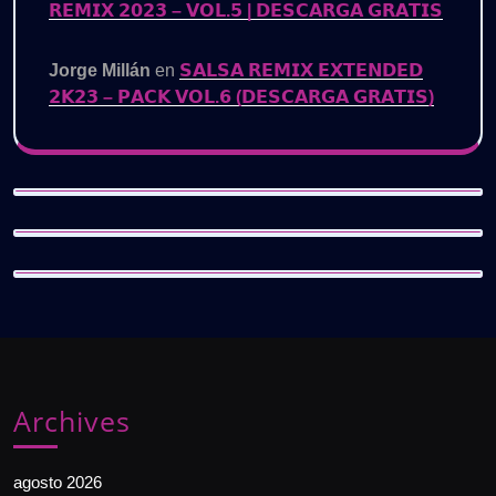
𝗥𝗘𝗠𝗜𝗫 𝟮𝟬𝟮𝟯 – 𝗩𝗢𝗟.𝟱 | 𝗗𝗘𝗦𝗖𝗔𝗥𝗚𝗔 𝗚𝗥𝗔𝗧𝗜𝗦
Jorge Millán
en
𝗦𝗔𝗟𝗦𝗔 𝗥𝗘𝗠𝗜𝗫 𝗘𝗫𝗧𝗘𝗡𝗗𝗘𝗗
𝟮𝗞𝟮𝟯 – 𝗣𝗔𝗖𝗞 𝗩𝗢𝗟.𝟲 (𝗗𝗘𝗦𝗖𝗔𝗥𝗚𝗔 𝗚𝗥𝗔𝗧𝗜𝗦)
Archives
agosto 2026