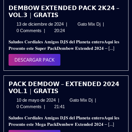
𝗗𝗘𝗠𝗕𝗢𝗪 𝗘𝗫𝗧𝗘𝗡𝗗𝗘𝗗 𝗣𝗔𝗖𝗞 𝟮𝗞𝟮𝟰 –
𝗩𝗢𝗟.𝟯 | 𝗚𝗥𝗔𝗧𝗜𝗦
13
𝗗𝗘𝗠𝗕𝗢𝗪
13 de diciembre de 2024
|
Gato Mix Dj
|
de
𝗘𝗫𝗧𝗘𝗡𝗗𝗘𝗗
0 Comments
|
20:24
diciembre
𝗣𝗔𝗖𝗞
𝐒𝐚𝐥𝐮𝐝𝐨𝐬 𝐂𝐨𝐫𝐝𝐢𝐚𝐥𝐞𝐬 𝐀𝐦𝐢𝐠𝐨𝐬 𝐃𝐉𝐒 𝐝𝐞𝐥 𝐏𝐥𝐚𝐧𝐞𝐭𝐚 𝐞𝐧𝐭𝐞𝐫𝐨𝐀𝐪𝐮𝐢 𝐥𝐞𝐬
de
𝟮𝗞𝟮𝟰
𝐏𝐫𝐞𝐬𝐞𝐧𝐭𝐨 𝐞𝐬𝐭𝐞 𝐒𝐮𝐩𝐞𝐫 𝐏𝐚𝐜𝐤𝐃𝐞𝐦𝐛𝐨𝐰 𝐄𝐱𝐭𝐞𝐧𝐝𝐞𝐝 𝟐𝟎𝟐𝟒 – [...]
2024
–
𝗩𝗢𝗟.𝟯
DESCARGAR
DESCARGAR PACK
|
PACK
𝗚𝗥𝗔𝗧𝗜𝗦
𝗣𝗔𝗖𝗞 𝗗𝗘𝗠𝗗𝗢𝗪 – 𝗘𝗫𝗧𝗘𝗡𝗗𝗘𝗗 𝟮𝟬𝟮𝟰
𝗩𝗢𝗟.𝟭 | 𝗚𝗥𝗔𝗧𝗜𝗦
10
𝗣𝗔𝗖𝗞
10 de mayo de 2024
|
Gato Mix Dj
|
de
𝗗𝗘𝗠𝗗𝗢𝗪
0 Comments
|
21:41
mayo
–
𝐒𝐚𝐥𝐮𝐝𝐨𝐬 𝐂𝐨𝐫𝐝𝐢𝐚𝐥𝐞𝐬 𝐀𝐦𝐢𝐠𝐨𝐬 𝐃𝐉𝐒 𝐝𝐞𝐥 𝐏𝐥𝐚𝐧𝐞𝐭𝐚 𝐞𝐧𝐭𝐞𝐫𝐨𝐀𝐪𝐮𝐢 𝐥𝐞𝐬
de
𝗘𝗫𝗧𝗘𝗡𝗗𝗘𝗗
𝐏𝐫𝐞𝐬𝐞𝐧𝐭𝐨 𝐞𝐬𝐭𝐞 𝐌𝐞𝐠𝐚 𝐏𝐚𝐜𝐤𝐃𝐞𝐦𝐛𝐨𝐰 𝐄𝐱𝐭𝐞𝐧𝐝𝐞𝐝 𝟐𝟎𝟐𝟒 – [...]
2024
𝟮𝟬𝟮𝟰