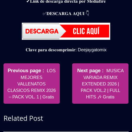
✔𝐋𝐢𝐧𝐤 𝐝𝐞 𝐝𝐞𝐬𝐜𝐚𝐫𝐠𝐚 𝐝𝐢𝐫𝐞𝐜𝐭𝐚 𝐩𝐨𝐫 𝐌𝐞𝐝𝐢𝐚𝐟𝐢𝐫𝐞
✅𝐃𝐄𝐒𝐂𝐀𝐑𝐆𝐀 𝐀𝐐𝐔𝐈 👇
𝐂𝐥𝐚𝐯𝐞 𝐩𝐚𝐫𝐚 𝐝𝐞𝐬𝐜𝐨𝐦𝐩𝐫𝐢𝐦𝐢𝐫: Deejaygatomix
Navegación
de
Older
Newer
Previous page
Next page
LOS
MUSICA
Posts
Posts
MEJORES
VARIADA REMIX
entradas
VALLENATOS
EXTENDED 2026 |
CLASICOS REMIX 2026
PACK VOL.2 | FULL
– PACK VOL. 1 | Gratis
HITS 🎶 Gratis
Related Post