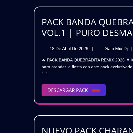
P
P
PACK BANDA QUEBRAD
N
🔥
VOL.1 | PURO DESMA
G
18
P
18 De Abril De 2026
|
Gato Mix Dj
|
De
B
🔥 PACK BANDA QUEBRADITA REMIX 2026 🇲🇽🔥 | VOL.1PURO DESMADRE BAILABLE 🎧 🔥 Prepárate
Abril
Q
para prender la fiesta con este pack exclusivod
De
R
[...]
2026
2
🇲
🔥
DESCARGAR
DESCARGAR PACK
|
PACK
V
|
P
D
B
NUEVO PACK CHARAN