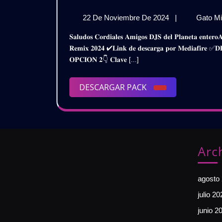
Gratis
𝗤𝗨
22
22 De Noviembre De 2024
|
Gato Mi
𝗥𝗘
De
𝐒𝐚𝐥𝐮𝐝𝐨𝐬 𝐂𝐨𝐫𝐝𝐢𝐚𝐥𝐞𝐬 𝐀𝐦𝐢𝐠𝐨𝐬 𝐃𝐉𝐒 𝐝𝐞𝐥 𝐏𝐥𝐚𝐧𝐞𝐭𝐚 𝐞𝐧𝐭𝐞𝐫𝐨𝐀𝐪𝐮𝐢 𝐥𝐞𝐬 𝐏𝐫𝐞𝐬𝐞𝐧𝐭𝐨 𝐞𝐬𝐭𝐞 𝐌𝐞𝐠𝐚 𝐏𝐚𝐜𝐤𝐁𝐚𝐧𝐝𝐚𝐬 𝐐𝐮𝐞𝐛𝐫𝐚𝐝𝐢𝐭𝐚𝐬 𝐌𝐗
𝗣𝗔
Noviembre
𝐑𝐞𝐦𝐢𝐱 𝟐𝟎𝟐𝟒 ✔𝐋𝐢𝐧𝐤 𝐝𝐞 𝐝𝐞𝐬𝐜𝐚𝐫𝐠𝐚 𝐩𝐨𝐫 𝐌𝐞𝐝𝐢𝐚𝐟𝐢
De
𝟮𝟬𝟮
𝐎𝐏𝐂𝐈𝐎𝐍 𝟐👇 𝐂𝐥𝐚𝐯𝐞 [...]
2024
|
DESCARGAR
DESCARGAR PACK
𝗚𝗥𝗔
PACK
Arc
agosto
julio 20
junio 2