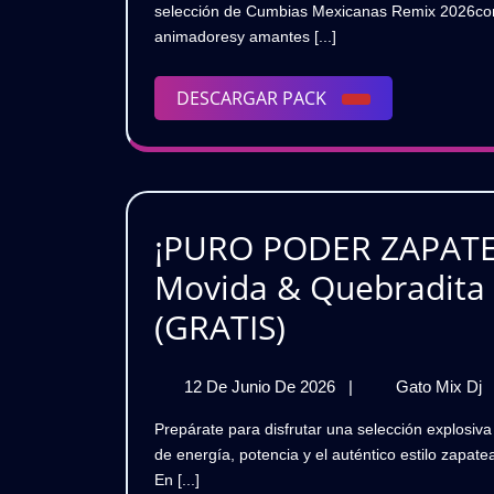
selección de Cumbias Mexicanas Remix 2026con i
De
ME
animadoresy amantes [...]
2026
RE
20
(P
DESCARGAR
DESCARGAR PACK
Int
PACK
Ex
Pa
DJ
GR
¡PURO PODER ZAPATE
Movida & Quebradita 
¡PURO
(GRATIS)
PODER
12
12 De Junio De 2026
|
Gato Mix Dj
ZAPATEADO!
De
Prepárate para disfrutar una selección explosiva de remixes de Banda Moviday Quebradita MX, cargados
⚡
Junio
de energía, potencia y el auténtico estilo zapat
De
Pack
En [...]
2026
P