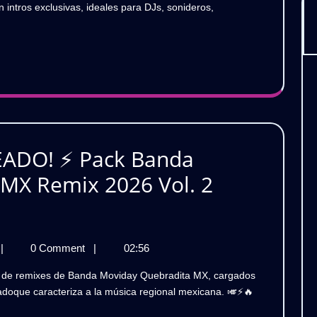
MEXICANAS
ntros exclusivas, ideales para DJs, sonideros,
XICANAS
REMIX
MIX
26
2026
ack
(Pack
ros
clusivas
Intros
ra
s)
Exclusivas
ATIS
Para
ADO! ⚡ Pack Banda
DJs)
MX Remix 2026 Vol. 2
GRATIS
¡PURO
|
0 Comment
|
02:56
PODER
ZAPATEADO!
eadoque caracteriza a la música regional mexicana. 🎺⚡🔥
⚡
ack