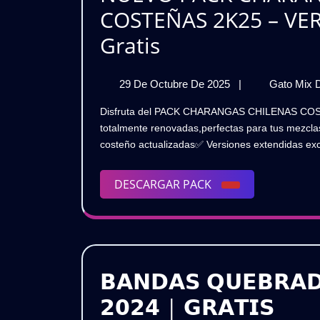

COSTEÑAS 2K25 – VE
G
NUEVO
Gratis
PACK
29
29 De Octubre De 2025
|
Gato Mix 
CHARANGAS
De
Disfruta del PACK CHARANGAS CHILENAS COSTEÑAS 2K25,una colección con versiones EXTENDED
Y
Octubre
totalmente renovadas,perfectas para tus mezclas
De
CHILENAS
costeño actualizadas✅ Versiones extendidas exclu
2025
COSTEÑAS
DESCARGAR
DESCARGAR PACK
2K25
PACK
–
VERSIONES
EXTENDIDAS
𝗕𝗔𝗡𝗗𝗔𝗦 𝗤𝗨𝗘𝗕𝗥𝗔𝗗
💥
𝗕𝗔
𝟮𝟬𝟮𝟰 | 𝗚𝗥𝗔𝗧𝗜𝗦