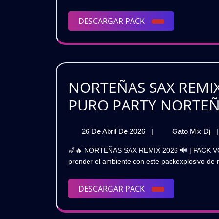
B
Banda
M
DESCARGAR
DESCARGAR PACK
Movida
PACK
Q
&
Quebradita
2
MX
V
NORTEÑAS SAX REMIX 
2
Remix
PURO PARTY NORTEÑ
(
2026
Vol.
26
N
26 De Abril De 2026
|
Gato Mix Dj
|
De
S
2
🎷🔥 NORTEÑAS SAX REMIX 2026 🔊 | PACK VOL.1PURO PARTY NORTEÑO 🔥🎧 Prepárate para
Abril
R
prender el ambiente con este packexplosivo de n
De
2
(GRATIS)
2026

|
DESCARGAR
DESCARGAR PACK
P
PACK
V
|