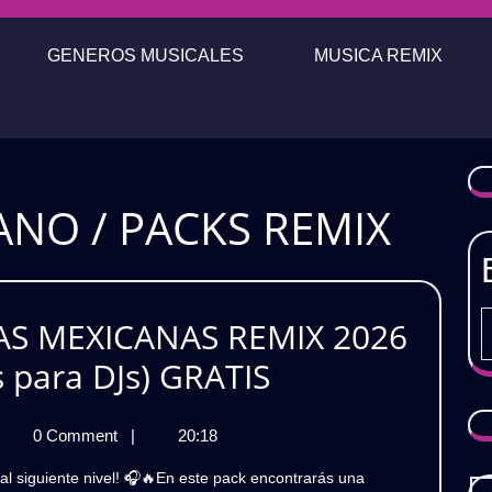
GENEROS MUSICALES
MUSICA REMIX
NO / PACKS REMIX
AS MEXICANAS REMIX 2026
¡SABORON!
s para DJs) GRATIS
🔥
ABORON!
0 Comment
|
20:18
CUMBIAS
MBIAS