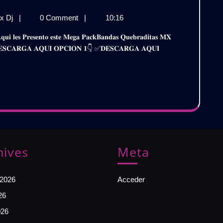
𝗕𝗥𝗔𝗗𝗜𝗧𝗔𝗦
𝗕𝗔𝗡𝗗𝗔𝗦
x Dj
|
0 Comment
|
10:16
𝗜𝗫
𝗤𝗨𝗘𝗕𝗥𝗔𝗗𝗜𝗧𝗔𝗦
𝗞
𝗥𝗘𝗠𝗜𝗫
𝐫𝐞 ✅𝐃𝐄𝐒𝐂𝐀𝐑𝐆𝐀 𝐀𝐐𝐔𝐈 𝐎𝐏𝐂𝐈𝐎𝐍 𝟏👇 ✅𝐃𝐄𝐒𝐂𝐀𝐑𝐆𝐀 𝐀𝐐𝐔𝐈
𝗣𝗔𝗖𝗞
𝟰
𝟮𝟬𝟮𝟰
|
𝗚𝗥𝗔𝗧𝗜𝗦
𝗧𝗜𝗦
hives
Meta
 2026
Acceder
26
026