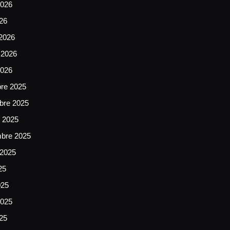
026
026
2026
 2026
2026
bre 2025
bre 2025
e 2025
mbre 2025
 2025
25
025
025
025