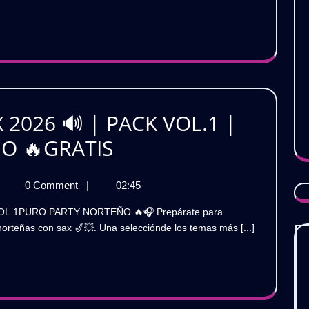
anda
ovida
&
uebradita
MX
Remix
026
ol.
2026 🔊 | PACK VOL.1 |
NORTEÑAS
O 🔥GRATIS
GRATIS)
SAX
ORTEÑAS
0 Comment
|
02:45
REMIX
AX
2026
EMIX
orteñas con sax 🎷💥. Una selecciónde los temas más [...]
026
🔊

|
ACK
PACK
OL.1