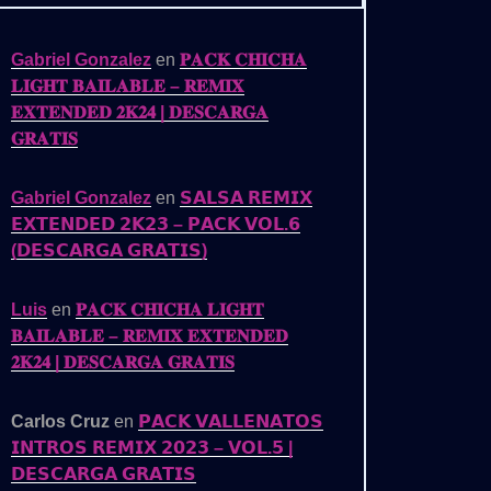
Gabriel Gonzalez
en
𝐏𝐀𝐂𝐊 𝐂𝐇𝐈𝐂𝐇𝐀
𝐋𝐈𝐆𝐇𝐓 𝐁𝐀𝐈𝐋𝐀𝐁𝐋𝐄 – 𝐑𝐄𝐌𝐈𝐗
𝐄𝐗𝐓𝐄𝐍𝐃𝐄𝐃 𝟐𝐊𝟐𝟒 | 𝐃𝐄𝐒𝐂𝐀𝐑𝐆𝐀
𝐆𝐑𝐀𝐓𝐈𝐒
ADITA
Gabriel Gonzalez
en
𝗦𝗔𝗟𝗦𝗔 𝗥𝗘𝗠𝗜𝗫
𝗘𝗫𝗧𝗘𝗡𝗗𝗘𝗗 𝟮𝗞𝟮𝟯 – 𝗣𝗔𝗖𝗞 𝗩𝗢𝗟.𝟲
(𝗗𝗘𝗦𝗖𝗔𝗥𝗚𝗔 𝗚𝗥𝗔𝗧𝗜𝗦)
Luis
en
𝐏𝐀𝐂𝐊 𝐂𝐇𝐈𝐂𝐇𝐀 𝐋𝐈𝐆𝐇𝐓
𝐁𝐀𝐈𝐋𝐀𝐁𝐋𝐄 – 𝐑𝐄𝐌𝐈𝐗 𝐄𝐗𝐓𝐄𝐍𝐃𝐄𝐃
𝟐𝐊𝟐𝟒 | 𝐃𝐄𝐒𝐂𝐀𝐑𝐆𝐀 𝐆𝐑𝐀𝐓𝐈𝐒
Carlos Cruz
en
𝗣𝗔𝗖𝗞 𝗩𝗔𝗟𝗟𝗘𝗡𝗔𝗧𝗢𝗦
𝗜𝗡𝗧𝗥𝗢𝗦 𝗥𝗘𝗠𝗜𝗫 𝟮𝟬𝟮𝟯 – 𝗩𝗢𝗟.𝟱 |
𝗗𝗘𝗦𝗖𝗔𝗥𝗚𝗔 𝗚𝗥𝗔𝗧𝗜𝗦