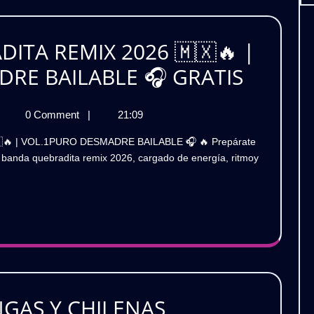
VOL.1
URO
ARTY
|
ITA REMIX 2026 🇲🇽🔥 |
ORTEÑO
PURO
PACK
DRE BAILABLE 🎧 GRATIS
RATIS
PARTY
BANDA
NORTEÑO
ACK
0 Comment
|
21:09
QUEBR
ANDA
🔥
REMIX
UEBRADITA
GRATIS
e banda quebradita remix 2026, cargado de energía, ritmoy
EMIX
2026
026
🇽
🇲🇽
🔥
OL.1
|
URO
VOL.1
ESMADRE
|
AILABLE
GAS Y CHILENAS