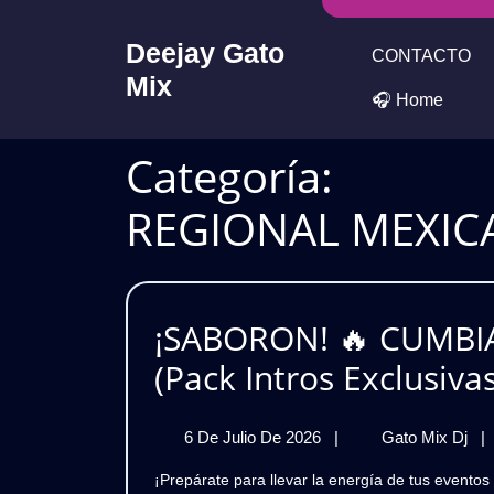
Skip
to
Deejay Gato
CONTACTO
content
Mix
🎧 Home
Categoría:
REGIONAL MEXICA
¡SABORON! 🔥 CUMBI
(Pack Intros Exclusiva
6
¡S
6 De Julio De 2026
|
Gato Mix Dj
|
De
🔥
¡Prepárate para llevar la energía de tus eventos al siguiente nivel! 🎧🔥En este pack encontrarás una
Julio
CU