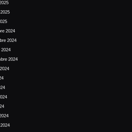
2025
 2025
2025
bre 2024
bre 2024
e 2024
mbre 2024
 2024
24
024
024
024
2024
 2024