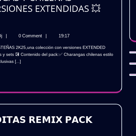

PURO
RSIONES EXTENDIDAS 💥
RATIS
DESMA
BAILAB
NUEVO
🎧
Dj
|
0 Comment
|
19:17
PACK
GRATIS
CHARANGAS
 y sets 💽 Contenido del pack:✅ Charangas chilenas estilo
Y
sivas [...]
CHILENAS
COSTEÑAS
2K25
–
VERSIONES
EXTENDIDAS
💥
Gratis
𝗜𝗧𝗔𝗦 𝗥𝗘𝗠𝗜𝗫 𝗣𝗔𝗖𝗞
𝗗𝗔𝗦