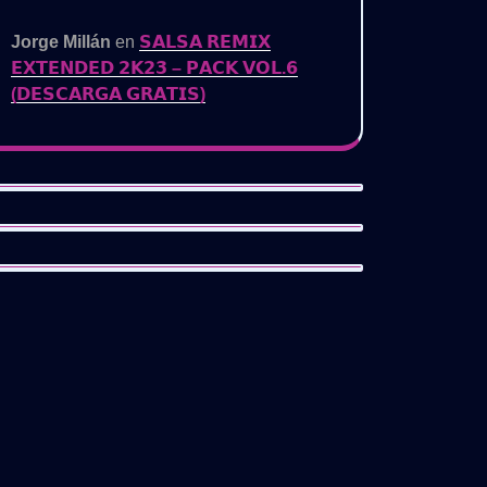
Jorge Millán
en
𝗦𝗔𝗟𝗦𝗔 𝗥𝗘𝗠𝗜𝗫
DRE
𝗘𝗫𝗧𝗘𝗡𝗗𝗘𝗗 𝟮𝗞𝟮𝟯 – 𝗣𝗔𝗖𝗞 𝗩𝗢𝗟.𝟲
LE
(𝗗𝗘𝗦𝗖𝗔𝗥𝗚𝗔 𝗚𝗥𝗔𝗧𝗜𝗦)